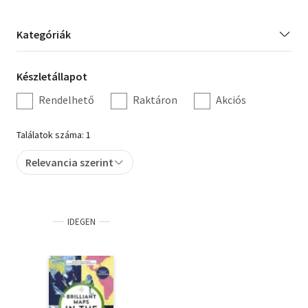
Orosz könyvek
Kategória
Kategóriák
szűrés
Audio books
Készletállapot
Készletállapot
Hörbücher
szűrés
Rendelhető
Raktáron
Akciós
Audiolibros
Találatok száma: 1
Livres audio
Relevancia szerint
Olasz hangoskönyvek
Orosz hangoskönyvek
IDEGEN
Pocket Books
Taschenbücher
Libros de bolsillo