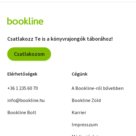
Csatlakozz Te is a könyvrajongók táborához!
Csatlakozom
Elérhetőségek
Cégünk
+36 1 235 60 70
A Bookline-ról bővebben
info@bookline.hu
Bookline Zöld
Bookline Bolt
Karrier
Impresszum