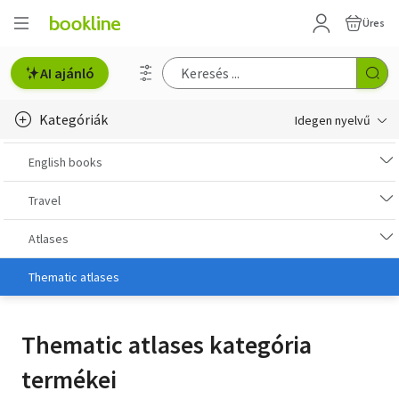
Üres
AI ajánló
Kategóriák
Idegen nyelvű
e-Könyv, audio
English books
e-könyv-olvasók
Travel
English books
Atlases
Deutsche Bücher
Thematic atlases
Libros en español
Thematic atlases kategória
Livres francais
termékei
Olasz könyvek