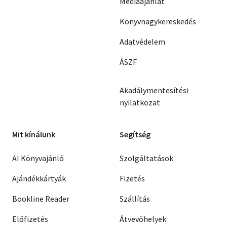
Médiaajánlat
Könyvnagykereskedés
Adatvédelem
ÁSZF
Akadálymentesítési
nyilatkozat
Mit kínálunk
Segítség
AI Könyvajánló
Szolgáltatások
Ajándékkártyák
Fizetés
Bookline Reader
Szállítás
Előfizetés
Átvevőhelyek