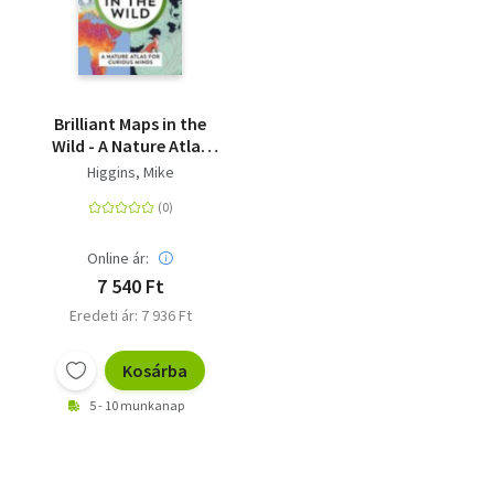
Livre de poche
Olasz zsebkönyvek
Orosz zsebkönyvek
Brilliant Maps in the
Wild - A Nature Atlas
Calendar
for Curious Minds
Higgins, Mike
Kalender
Egyéb idegen nyelvű
Online ár:
7 540 Ft
Ajándékutalványok
Eredeti ár: 7 936 Ft
Adomány
Kosárba
5 - 10 munkanap