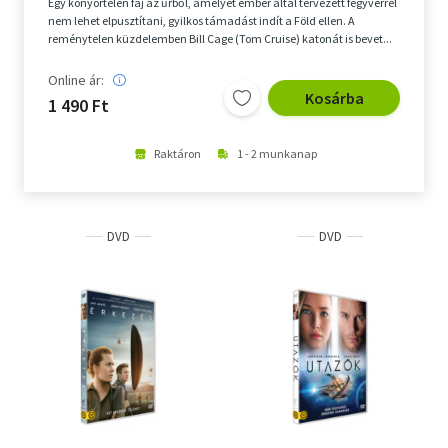
Egy könyörtelen faj az űrből, amelyet ember által tervezett fegyverrel
Zene és musical
nem lehet elpusztítani, gyilkos támadást indít a Föld ellen. A
reménytelen küzdelemben Bill Cage (Tom Cruise) katonát is bevet...
Magyar filmek
Online ár:
Kosárba
1 490 Ft
Képregény adaptációk
A Bookline kedvencei
Raktáron
1 - 2 munkanap
További filmjeink
Adomány
DVD
DVD