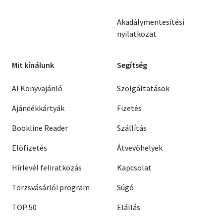
Akadálymentesítési
nyilatkozat
Mit kínálunk
Segítség
AI Könyvajánló
Szolgáltatások
Ajándékkártyák
Fizetés
Bookline Reader
Szállítás
Előfizetés
Átvevőhelyek
Hírlevél feliratkozás
Kapcsolat
Törzsvásárlói program
Súgó
TOP 50
Elállás