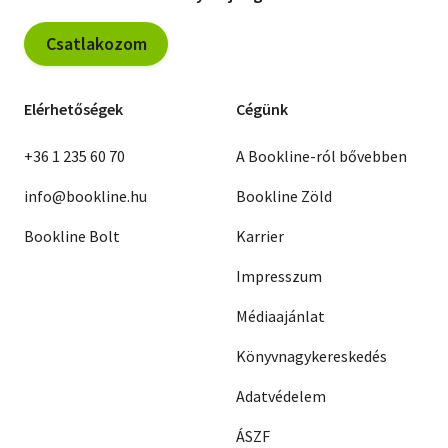
Csatlakozom
Elérhetőségek
Cégünk
+36 1 235 60 70
A Bookline-ról bővebben
info@bookline.hu
Bookline Zöld
Bookline Bolt
Karrier
Impresszum
Médiaajánlat
Könyvnagykereskedés
Adatvédelem
ÁSZF