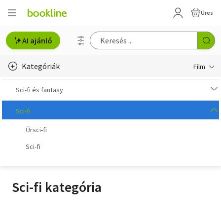
Üres
AI ajánló
Kategóriák
Film
Akciófilm
Sci-fi és fantasy
Gyerek és ifjúsági
Sci-fi
Űrsci-fi
Doku és ismeretterjesztő
Sci-fi
Életmód
Dráma
Sci-fi kategória
Romantikus
Háború