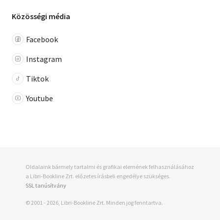
Közösségi média
Facebook
Instagram
Tiktok
Youtube
Oldalaink bármely tartalmi és grafikai elemének felhasználásához
a Libri-Bookline Zrt. előzetes írásbeli engedélye szükséges.
SSL tanúsítvány
© 2001 - 2026, Libri-Bookline Zrt. Minden jog fenntartva.