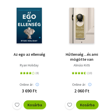
Az ego az ellenség
Hűtlenség ...és ami
mögötte van
Ryan Holiday
Almási Kitti
Online ár:
Online ár:
3 690 Ft
2 060 Ft
Kosárba
Kosárba