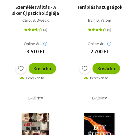
Szemléletváltás - A
Terápiás hazugságok
siker új pszichológiája
Carol S. Dweck
Irvin D. Yalom
Online ár:
Online ár:
3 510 Ft
2 700 Ft
Kosárba
Kosárba
Perceken belül
Perceken belül
E-KÖNYV
E-KÖNYV