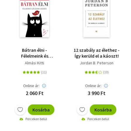
Bátran élni -
12 szabály az élethez -
Félelmeink és
Így kerüld el a káoszt!
gátlásaink leküzdése
Almási Kitti
Jordan B. Peterson
Online ár:
Online ár:
2 060 Ft
3 990 Ft
Kosárba
Kosárba
Perceken belül
Perceken belül