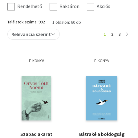
szűrés
Rendelhető
Raktáron
Akciós
Kert és lakás
Találatok száma: 992
1 oldalon: 60 db
Magánkiadás
Relevancia szerint
1
2
3
Művészet
Sport, szabadidő
E-KÖNYV
E-KÖNYV
Szakkönyv
Számítástechnika
Szépirodalom
Szórakoztató irodalom
Tankönyv, segédkönyv
Társadalomtudomány
Szabad akarat
Bátraké a boldogság