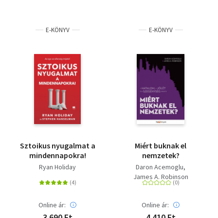
E-KÖNYV
E-KÖNYV
Sztoikus nyugalmat a
Miért buknak el
mindennapokra!
nemzetek?
Ryan Holiday
Daron Acemoglu
James A. Robinson
Online ár:
Online ár:
3 690 Ft
4 410 Ft