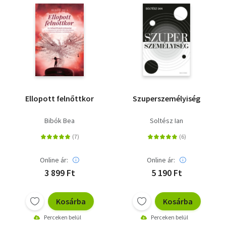
Ellopott felnőttkor
Szuperszemélyiség
Bibók Bea
Soltész Ian
Online ár:
Online ár:
3 899 Ft
5 190 Ft
Kosárba
Kosárba
Perceken belül
Perceken belül