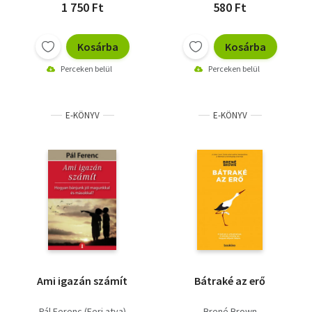
1 750 Ft
580 Ft
Kosárba
Kosárba
Perceken belül
Perceken belül
E-KÖNYV
E-KÖNYV
Ami igazán számít
Bátraké az erő
Pál Ferenc (Feri atya)
Brené Brown