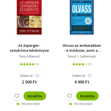
Az Asperger-
Olvass az emberekben
szindróma kézikönyve
- A módszer, amit az
FBI és az Amerikai
Tony Attwood
David J. Lieberman
Egyesült Államok
hadserege alkalmaz
Online ár:
Online ár:
2 500 Ft
4 490 Ft
Kosárba
Kosárba
Perceken belül
Perceken belül