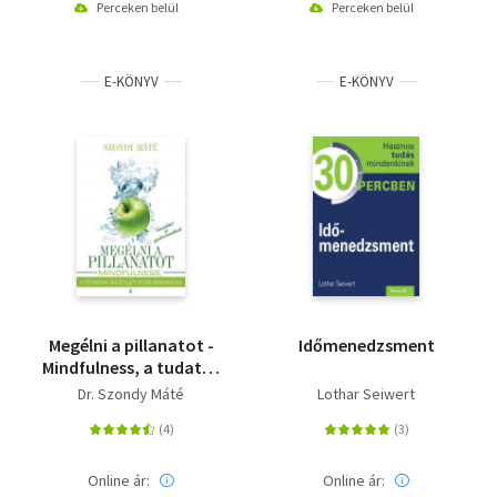
Perceken belül
Perceken belül
E-KÖNYV
E-KÖNYV
Megélni a pillanatot -
Időmenedzsment
Mindfulness, a tudatos
jelenlét pszichológiája
Dr. Szondy Máté
Lothar Seiwert
Online ár:
Online ár: