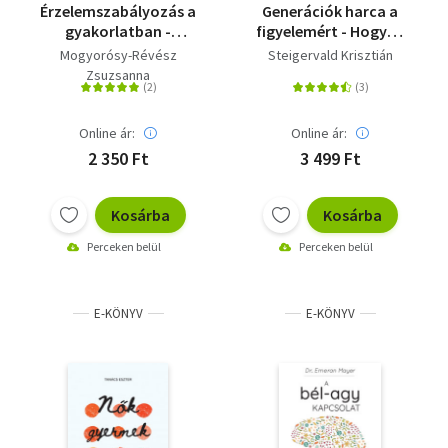
Érzelemszabályozás a
Generációk harca a
gyakorlatban -
figyelemért - Hogyan
Újrakapcsolódás a
tanuljunk egymástól,
Mogyorósy-Révész
Steigervald Krisztián
belső biztonsághoz
egymásért?
Zsuzsanna
Online ár:
Online ár:
2 350 Ft
3 499 Ft
Kosárba
Kosárba
Perceken belül
Perceken belül
E-KÖNYV
E-KÖNYV