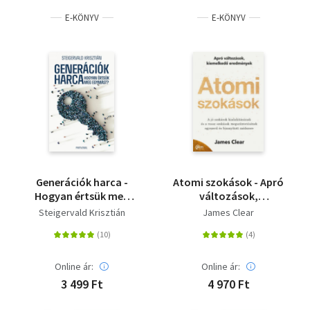
E-KÖNYV
E-KÖNYV
Generációk harca -
Atomi szokások - Apró
Hogyan értsük meg
változások,
egymást?
kiemelkedő
Steigervald Krisztián
James Clear
eredmények
Online ár:
Online ár:
3 499 Ft
4 970 Ft