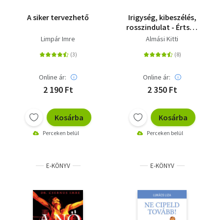
A siker tervezhető
Irigység, kibeszélés,
rosszindulat - Értsük
meg, hogy ne
Limpár Imre
Almási Kitti
gyengítsen!
Online ár:
Online ár:
2 190 Ft
2 350 Ft
Kosárba
Kosárba
Perceken belül
Perceken belül
E-KÖNYV
E-KÖNYV