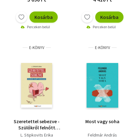
Kosárba
Kosárba
Perceken belül
Perceken belül
E-KÖNYV
E-KÖNYV
Szeretettel sebezve -
Most vagy soha
Szülőkről felnőtt
gyerekeknek
L. Stipkovits Erika
Feldmár András