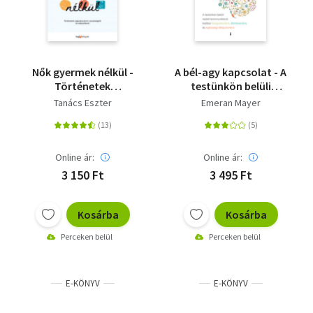
Nők gyermek nélkül -
A bél-agy kapcsolat - A
Történetek
testünkön belüli
vágyakozásról,
rejtett kommunikáció
Tanács Eszter
Emeran Mayer
veszteségről és
hatása
választásról
hangulatunkra,
döntéseinkre és
egészségi
Online ár:
Online ár:
állapotunkra
3 150 Ft
3 495 Ft
Kosárba
Kosárba
Perceken belül
Perceken belül
E-KÖNYV
E-KÖNYV