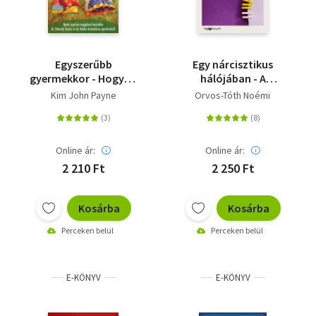
Egyszerűbb
Egy nárcisztikus
gyermekkor - Hogyan
hálójában - A
neveljünk
terapeuta esetei
Kim John Payne
Orvos-Tóth Noémi
nyugodtabb,
boldogabb,
magabiztosabb
gyerekeket?
Online ár:
Online ár:
2 210 Ft
2 250 Ft
Kosárba
Kosárba
Perceken belül
Perceken belül
E-KÖNYV
E-KÖNYV