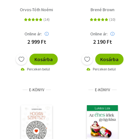
Természettudomány
Orvos-Tóth Noémi
Brené Brown
Történelem
Utazás
Online ár:
Online ár:
2 999 Ft
2 190 Ft
Üzleti élet, karrier
Vallás
Kosárba
Kosárba
Perceken belül
Perceken belül
Deutsch
English
E-KÖNYV
E-KÖNYV
Adomány