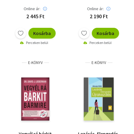
Online ár:
Online ár:
2 445 Ft
2 190 Ft
Kosárba
Kosárba
Perceken belül
Perceken belül
E-KÖNYV
E-KÖNYV
Vegyél rá bárkit
Lezárás, Elengedés,