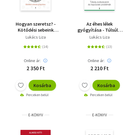
Hogyan szeretsz? -
Az éhes lélek
Kötődési sebeink
gyógyítása - Túlsúly,
gyógyítása
evészavarok és
Lukács Liza
Lukács Liza
kapcsolati problémák
Online ár:
Online ár:
2 350 Ft
2 210 Ft
Kosárba
Kosárba
Perceken belül
Perceken belül
E-KÖNYV
E-KÖNYV