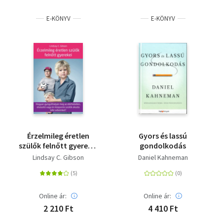
E-KÖNYV
E-KÖNYV
Érzelmileg éretlen
Gyors és lassú
szülők felnőtt gyerekei
gondolkodás
- Hogyan
Lindsay C. Gibson
Daniel Kahneman
gyógyíthatjuk meg az
elérhetetlen, elutasító
vagy én-központú
szülők okozta lelki
Online ár:
Online ár:
sebeinket?
2 210 Ft
4 410 Ft