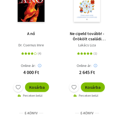
A nő
Ne cipeld tovább! -
Örökölt családi
minták a
Dr. Csernus Imre
Lukács Liza
táplálkozásban és az
érzelmi evés
Online ár:
Online ár:
4 000 Ft
2 645 Ft
Kosárba
Kosárba
Perceken belül
Perceken belül
E-KÖNYV
E-KÖNYV