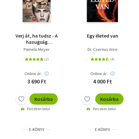
Verj át, ha tudsz - A
Egy életed van
hazugság
felismerésének
Pamela Meyer
Dr. Csernus Imre
bizonyított módszerei
Online ár:
Online ár:
3 690 Ft
4 000 Ft
Kosárba
Kosárba
Perceken belül
Perceken belül
E-KÖNYV
E-KÖNYV