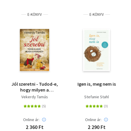
E-KÖNYV
E-KÖNYV
Jól szeretni - Tudod-e,
Igen is, meg nem is
hogy milyen a
gyereked?
Vekerdy Tamás
Stefanie Stahl
Online ár:
Online ár:
2 360 Ft
2 290 Ft