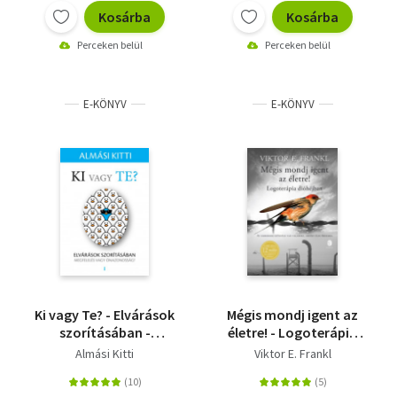
Kosárba
Kosárba
Perceken belül
Perceken belül
E-KÖNYV
E-KÖNYV
Ki vagy Te? - Elvárások
Mégis mondj igent az
szorításában -
életre! - Logoterápia
megfelelés vagy
dióhéjban
Almási Kitti
Viktor E. Frankl
önazonosság?