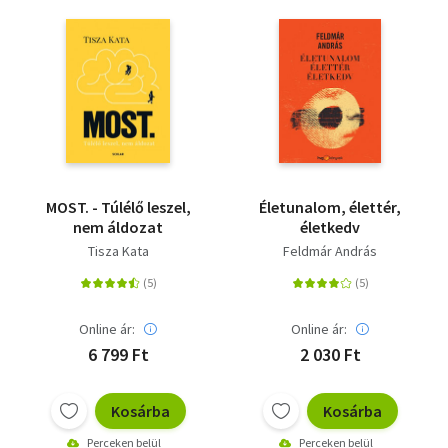
MOST. - Túlélő leszel,
Életunalom, élettér,
nem áldozat
életkedv
Tisza Kata
Feldmár András
Online ár:
Online ár:
6 799 Ft
2 030 Ft
Kosárba
Kosárba
Perceken belül
Perceken belül