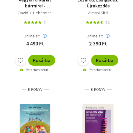
bármire! -
Újrakezdés
Pszichológiai titkok,
David J. Lieberman
Almási Kitti
amiknek segítségével
bármilyen helyzetet
uralhatsz!
Online ár:
Online ár:
4 490 Ft
2 390 Ft
Kosárba
Kosárba
Perceken belül
Perceken belül
E-KÖNYV
E-KÖNYV