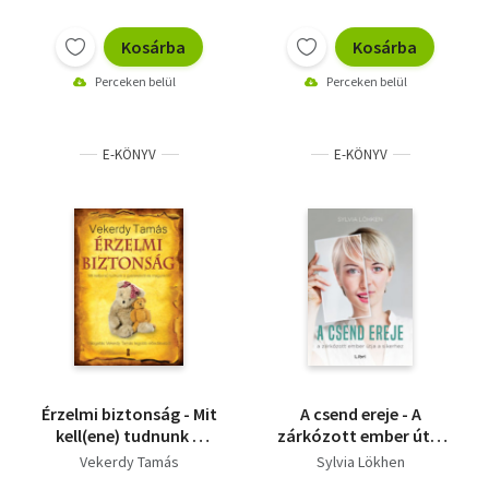
Kosárba
Kosárba
Perceken belül
Perceken belül
E-KÖNYV
E-KÖNYV
Érzelmi biztonság - Mit
A csend ereje - A
kell(ene) tudnunk a
zárkózott ember útja
gyerekekről és
a sikerhez
Vekerdy Tamás
Sylvia Lökhen
magunkról?