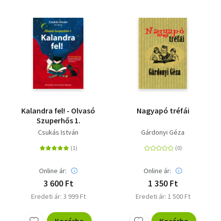
Kalandra fel! - Olvasó
Nagyapó tréfái
Szuperhős 1.
Csukás István
Gárdonyi Géza
Online ár:
Online ár:
3 600 Ft
1 350 Ft
Eredeti ár: 3 999 Ft
Eredeti ár: 1 500 Ft