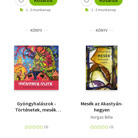
Kosárba
Kosárba
1 - 2 munkanap
1 - 2 munkanap
KÖNYV
KÖNYV
Gyöngyhalászok -
Mesék az Akastyán-
Történetek, mesék,
hegyen
rajzok az
Horgas Béla
Igazgyöngyből