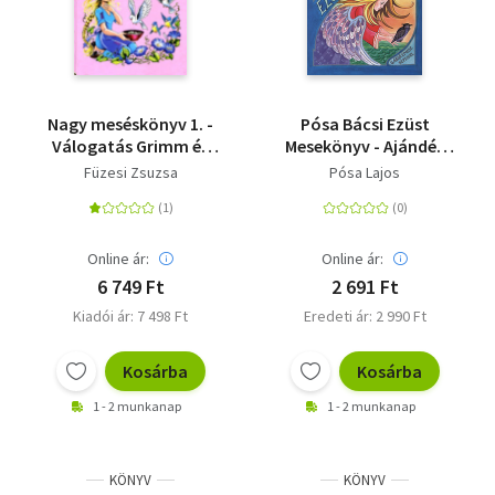
Nagy meséskönyv 1. -
Pósa Bácsi Ezüst
Válogatás Grimm és
Mesekönyv - Ajándék
Andersen legszebb
hangoskönyvvel
Füzesi Zsuzsa
Pósa Lajos
meséiből
Online ár:
Online ár:
6 749 Ft
2 691 Ft
Kiadói ár: 7 498 Ft
Eredeti ár: 2 990 Ft
Kosárba
Kosárba
1 - 2 munkanap
1 - 2 munkanap
KÖNYV
KÖNYV