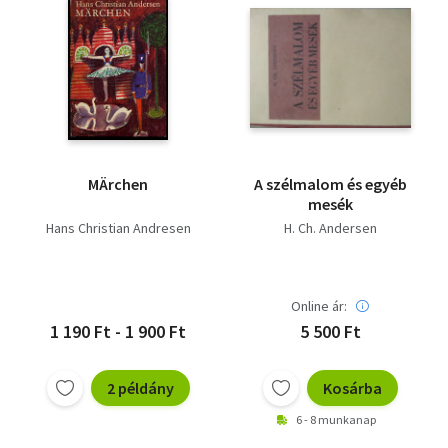
MÄrchen
A szélmalom és egyéb
mesék
Hans Christian Andresen
H. Ch. Andersen
Online ár:
1 190 Ft - 1 900 Ft
5 500 Ft
2 példány
Kosárba
6 - 8 munkanap