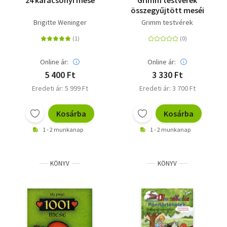
24 karácsonyi mese
Grimm testvérek
összegyűjtött meséi
Brigitte Weninger
Grimm testvérek
Online ár:
Online ár:
5 400 Ft
3 330 Ft
Eredeti ár: 5 999 Ft
Eredeti ár: 3 700 Ft
Kosárba
Kosárba
1 - 2 munkanap
1 - 2 munkanap
KÖNYV
KÖNYV