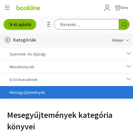
Üres
AI ajánló
Kategóriák
Könyv
Életmód, egészség
Gyermek- és ifjúsági
Erotika
Mesekönyvek
Gyermek- és ifjúsági
6-10 éveseknek
Hobbi, szabadidő
Mesegyűjtemények
Irodalom
Mesegyűjtemények kategória
Művészet
könyvei
Szakkönyv