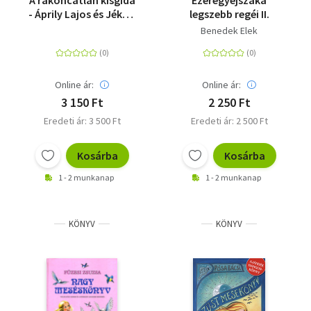
A rakoncátlan kisgida
Ezeregyéjszaka
- Áprily Lajos és Jékely
legszebb regéi II.
Zoltán mesegyűjtései
Benedek Elek
Online ár:
Online ár:
3 150 Ft
2 250 Ft
Eredeti ár: 3 500 Ft
Eredeti ár: 2 500 Ft
Kosárba
Kosárba
1 - 2 munkanap
1 - 2 munkanap
KÖNYV
KÖNYV