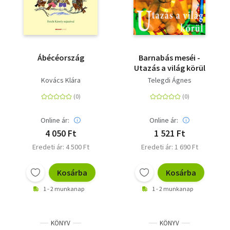
Ábécéország
Barnabás meséi -
Utazás a világ körül
Kovács Klára
Telegdi Ágnes
Online ár:
Online ár:
4 050 Ft
1 521 Ft
Eredeti ár: 4 500 Ft
Eredeti ár: 1 690 Ft
Kosárba
Kosárba
1 - 2 munkanap
1 - 2 munkanap
KÖNYV
KÖNYV