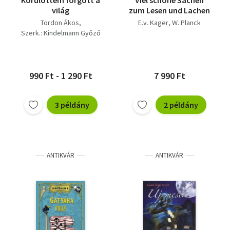
Körülöttem forgott a
Viel schöne Sachen
világ
zum Lesen und Lachen
Tordon Ákos
E.v. Kager
W. Planck
Szerk.: Kindelmann Győző
990 Ft - 1 290 Ft
7 990 Ft
3 példány
2 példány
ANTIKVÁR
ANTIKVÁR