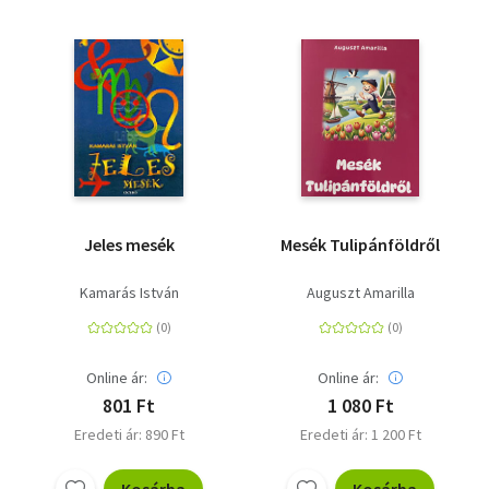
Jeles mesék
Mesék Tulipánföldről
Kamarás István
Auguszt Amarilla
Online ár:
Online ár:
801 Ft
1 080 Ft
Eredeti ár: 890 Ft
Eredeti ár: 1 200 Ft