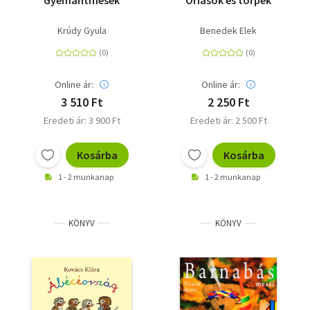
Gyémántmesék
Óriások és törpék
Krúdy Gyula
Benedek Elek
Online ár:
Online ár:
3 510 Ft
2 250 Ft
Eredeti ár: 3 900 Ft
Eredeti ár: 2 500 Ft
Kosárba
Kosárba
1 - 2 munkanap
1 - 2 munkanap
KÖNYV
KÖNYV