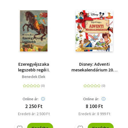
Ezeregyéjszaka
Disney: Adventi
legszebb regéi I.
mesekalendárium 2025
- Ünnepi
Benedek Elek
visszaszámlálás 24
történettel
Online ár:
Online ár:
2 250 Ft
8 100 Ft
Eredeti ár: 2 500 Ft
Eredeti ár: 8 999 Ft