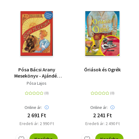
Pósa Bácsi Arany
Óriások és Ogrék
Mesekönyv - Ajándék
hangoskönyvvel
Pósa Lajos
Online ár:
Online ár:
2 691 Ft
2 241 Ft
Eredeti ár: 2 990 Ft
Eredeti ár: 2 490 Ft