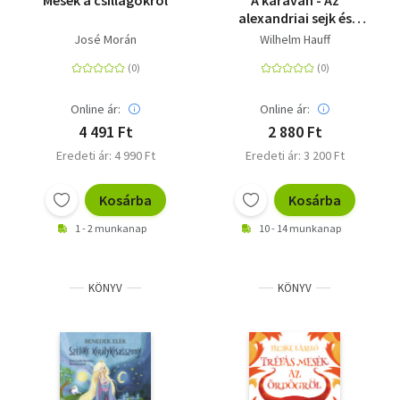
Mesék a csillagokról
A karaván - Az
alexandriai sejk és
rabszolgái
José Morán
Wilhelm Hauff
Online ár:
Online ár:
4 491 Ft
2 880 Ft
Eredeti ár: 4 990 Ft
Eredeti ár: 3 200 Ft
Kosárba
Kosárba
1 - 2 munkanap
10 - 14 munkanap
KÖNYV
KÖNYV