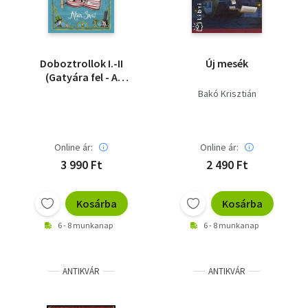
Doboztrollok I.-II
Új mesék
(Gatyára fel - A
vaszoknis ember)
Bakó Krisztián
Online ár:
Online ár:
3 990 Ft
2 490 Ft
Kosárba
Kosárba
6 - 8 munkanap
6 - 8 munkanap
ANTIKVÁR
ANTIKVÁR