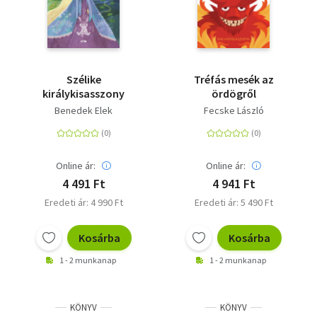
Szélike
Tréfás mesék az
királykisasszony
ördögről
Benedek Elek
Fecske László
Online ár:
Online ár:
4 491 Ft
4 941 Ft
Eredeti ár: 4 990 Ft
Eredeti ár: 5 490 Ft
Kosárba
Kosárba
1 - 2 munkanap
1 - 2 munkanap
KÖNYV
KÖNYV