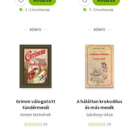
Kosárba
Kosárba
1 - 2 munkanap
3 - 5 munkanap
KÖNYV
KÖNYV
Grimm válogatott
A hálátlan krokodilus
tündérmeséi
és más mesék
Grimm testvérek
Gárdonyi Géza