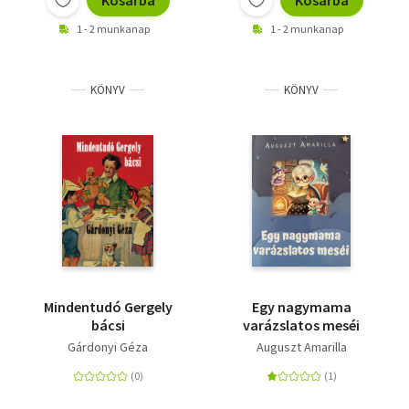
Kosárba
Kosárba
1 - 2 munkanap
1 - 2 munkanap
KÖNYV
KÖNYV
Mindentudó Gergely
Egy nagymama
bácsi
varázslatos meséi
Gárdonyi Géza
Auguszt Amarilla