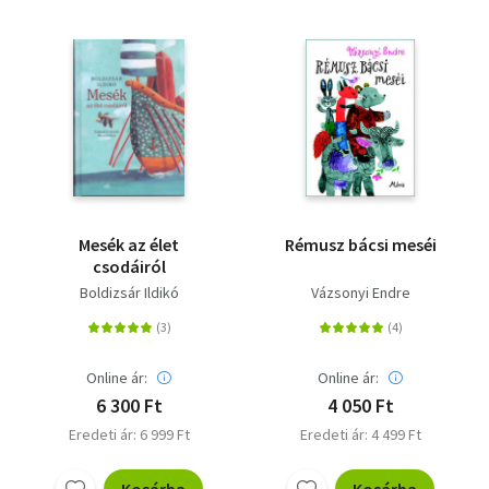
Mesék az élet
Rémusz bácsi meséi
csodáiról
Boldizsár Ildikó
Vázsonyi Endre
Online ár:
Online ár:
6 300 Ft
4 050 Ft
Eredeti ár: 6 999 Ft
Eredeti ár: 4 499 Ft