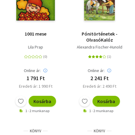
1001 mese
Pónitörténetek -
OlvasóKalóz
Lila Prap
Alexandra Fischer-Hunold
Online ár:
Online ár:
1 791 Ft
2 241 Ft
Eredeti ár: 1 990 Ft
Eredeti ár: 2 490 Ft
Kosárba
Kosárba
1 - 2 munkanap
1 - 2 munkanap
KÖNYV
KÖNYV