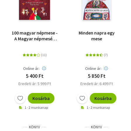
100 magyar népmese -
Minden napra egy
A Magyar népmesék
mese
sorozat teljes kiadása
Online ár:
Online ár:
5 400 Ft
5 850 Ft
Eredeti ár: 5 999 Ft
Eredeti ár: 6 499 Ft
Kosárba
Kosárba
1 - 2 munkanap
1 - 2 munkanap
KÖNYV
KÖNYV