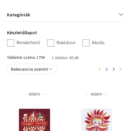
Szótár, nyelvkönyv
Kategória
Kategóriák
szűrés
Tankönyv, segédkönyv
Készletállapot
Készletállapot
Társadalomtudomány
szűrés
Rendelhető
Raktáron
Akciós
Természettudomány
Találatok száma: 1794
1 oldalon: 60 db
Történelem
Relevancia szerint
1
2
3
Vallás
KÖNYV
KÖNYV