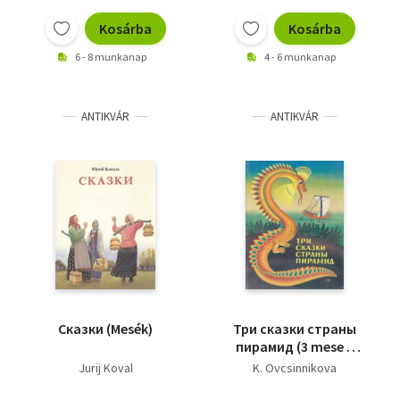
Kosárba
Kosárba
6 - 8 munkanap
4 - 6 munkanap
ANTIKVÁR
ANTIKVÁR
Сказки (Mesék)
Три сказки страны
пирамид (3 mese a
piramisok földjéről)
Jurij Koval
K. Ovcsinnikova