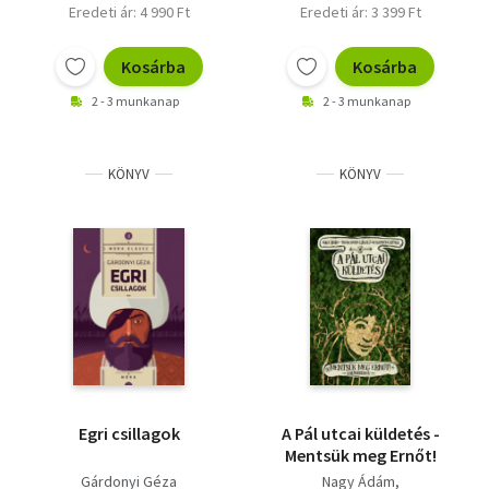
Eredeti ár: 4 990 Ft
Eredeti ár: 3 399 Ft
Kosárba
Kosárba
2 - 3 munkanap
2 - 3 munkanap
KÖNYV
KÖNYV
Egri csillagok
A Pál utcai küldetés -
Mentsük meg Ernőt!
Gárdonyi Géza
Nagy Ádám