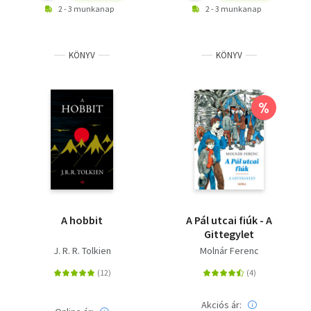
2 - 3 munkanap
2 - 3 munkanap
KÖNYV
KÖNYV
%
A hobbit
A Pál utcai fiúk - A
Gittegylet
J. R. R. Tolkien
Molnár Ferenc
Akciós ár: