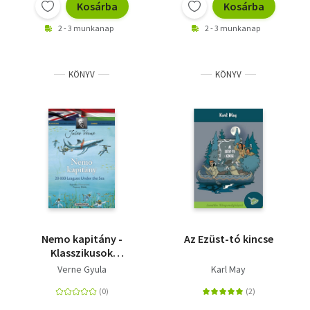
Kosárba
Kosárba
2 - 3 munkanap
2 - 3 munkanap
KÖNYV
KÖNYV
Nemo kapitány -
Az Ezüst-tó kincse
Klasszikusok
magyarul-angolul
Verne Gyula
Karl May