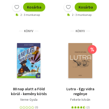
Kosárba
Kosárba
2 - 3 munkanap
2 - 3 munkanap
KÖNYV
KÖNYV
%
80 nap alatt a Föld
Lutra - Egy vidra
körül - kemény kötés
regénye
Verne Gyula
Fekete István