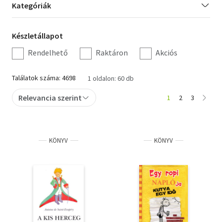
Kategória
Kategóriák
szűrés
Szótár, nyelvkönyv
Készletállapot
Készletállapot
Tankönyv, segédkönyv
szűrés
Rendelhető
Raktáron
Akciós
Társadalomtudomány
Találatok száma: 4698
1 oldalon: 60 db
Természettudomány
Relevancia szerint
1
2
3
Történelem
Vallás
KÖNYV
KÖNYV