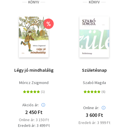
KÖNYV
KÖNYV
%
Légy jó mindhalálig
Születésnap
Móricz Zsigmond
Szabó Magda
Akciós ár:
Online ár:
2 450 Ft
3 600 Ft
Online ár: 3 150 Ft
Eredeti ár: 3 999 Ft
Eredeti ár: 3 499 Ft