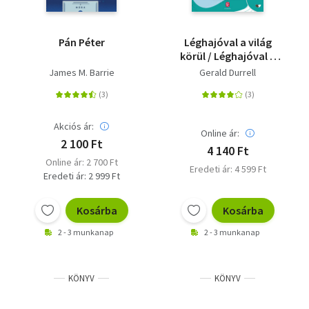
Pán Péter
Léghajóval a világ
körül / Léghajóval a
dinoszauruszok
James M. Barrie
Gerald Durrell
földjén
Akciós ár:
Online ár:
2 100 Ft
4 140 Ft
Online ár: 2 700 Ft
Eredeti ár: 4 599 Ft
Eredeti ár: 2 999 Ft
Kosárba
Kosárba
2 - 3 munkanap
2 - 3 munkanap
KÖNYV
KÖNYV