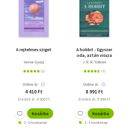
A rejtelmes sziget
A hobbit - Egyszer
oda, aztán vissza
Verne Gyula
J. R. R. Tolkien
Online ár:
Online ár:
4 410 Ft
8 991 Ft
Eredeti ár: 4 900 Ft
Eredeti ár: 9 990 Ft
Kosárba
Kosárba
2 - 3 munkanap
2 - 3 munkanap