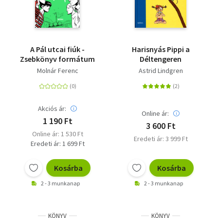
A Pál utcai fiúk -
Harisnyás Pippi a
Zsebkönyv formátum
Déltengeren
Molnár Ferenc
Astrid Lindgren
Akciós ár:
Online ár:
1 190 Ft
3 600 Ft
Online ár: 1 530 Ft
Eredeti ár: 3 999 Ft
Eredeti ár: 1 699 Ft
Kosárba
Kosárba
2 - 3 munkanap
2 - 3 munkanap
KÖNYV
KÖNYV