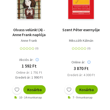
Olvass velünk! (4) -
Szent Péter esernyője
Anne Frank naplója
Anne Frank
Mikszáth Kálmán
Akciós ár:
Online ár:
1 592 Ft
3 870 Ft
Online ár: 1 791 Ft
Eredeti ár: 4 300 Ft
Eredeti ár: 1 990 Ft
Kosárba
Kosárba
10 - 14 munkanap
7 - 9 munkanap