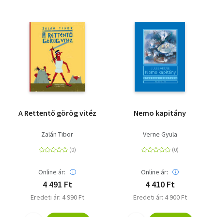
A Rettentő görög vitéz
Nemo kapitány
Zalán Tibor
Verne Gyula
Online ár:
Online ár:
4 491 Ft
4 410 Ft
Eredeti ár: 4 990 Ft
Eredeti ár: 4 900 Ft