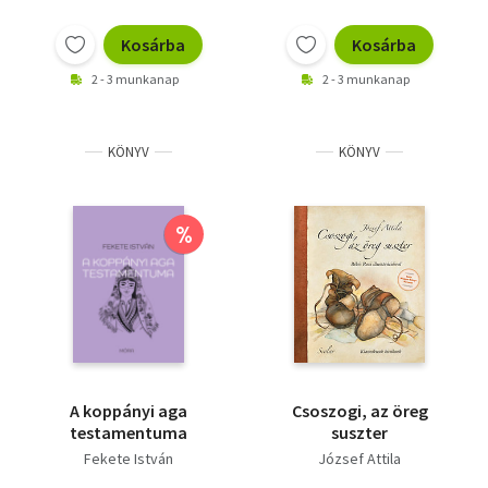
Kosárba
Kosárba
2 - 3 munkanap
2 - 3 munkanap
KÖNYV
KÖNYV
%
A koppányi aga
Csoszogi, az öreg
testamentuma
suszter
Fekete István
József Attila