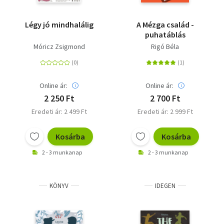
Légy jó mindhalálig
A Mézga család -
puhatáblás
Móricz Zsigmond
Rigó Béla
Online ár:
Online ár:
2 250 Ft
2 700 Ft
Eredeti ár: 2 499 Ft
Eredeti ár: 2 999 Ft
Kosárba
Kosárba
2 - 3 munkanap
2 - 3 munkanap
KÖNYV
IDEGEN