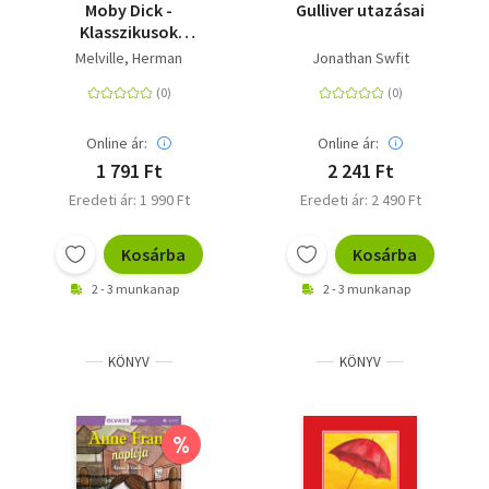
Moby Dick -
Gulliver utazásai
Klasszikusok
magyarul-angolul
Melville, Herman
Jonathan Swfit
Online ár:
Online ár:
1 791 Ft
2 241 Ft
Eredeti ár: 1 990 Ft
Eredeti ár: 2 490 Ft
Kosárba
Kosárba
2 - 3 munkanap
2 - 3 munkanap
KÖNYV
KÖNYV
%