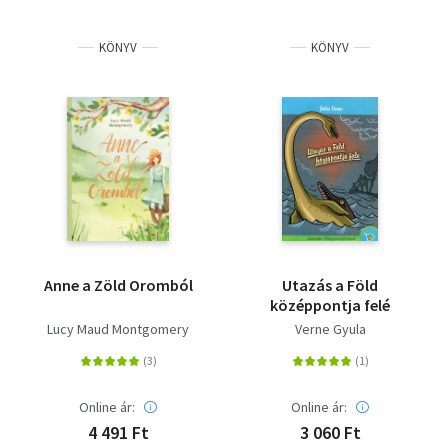
KÖNYV
KÖNYV
Anne a Zöld Oromból
Utazás a Föld
középpontja felé
Lucy Maud Montgomery
Verne Gyula
Online ár:
Online ár:
4 491 Ft
3 060 Ft