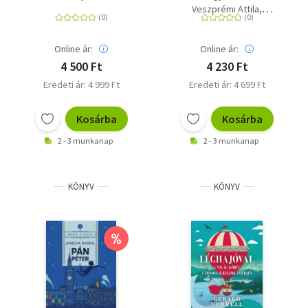
Veszprémi Attila
Trencsényi László
Online ár:
Online ár:
4 500 Ft
4 230 Ft
Eredeti ár: 4 999 Ft
Eredeti ár: 4 699 Ft
Kosárba
Kosárba
2 - 3 munkanap
2 - 3 munkanap
KÖNYV
KÖNYV
%