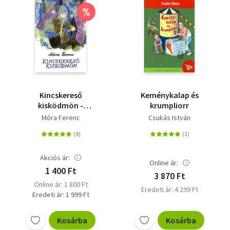
%
Kincskereső
Keménykalap és
kisködmön -
krumpliorr
Puhatábla
Móra Ferenc
Csukás István
Akciós ár:
Online ár:
1 400 Ft
3 870 Ft
Online ár: 1 800 Ft
Eredeti ár: 4 299 Ft
Eredeti ár: 1 999 Ft
Kosárba
Kosárba