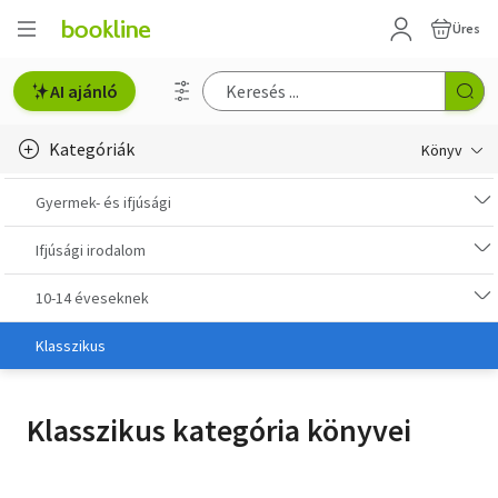
Üres
AI ajánló
Kategóriák
Könyv
Életmód, egészség
Gyermek- és ifjúsági
Erotika
Ifjúsági irodalom
Gyermek- és ifjúsági
10-14 éveseknek
Hobbi, szabadidő
Klasszikus
Irodalom
Klasszikus kategória könyvei
Művészet
Szakkönyv