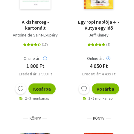
A kis herceg -
Egy ropi naplója 4. -
kartonált
Kutya egy idő
Antoine de Saint-Exupéry
Jeff Kinney
Online ár:
Online ár:
1 800 Ft
4 050 Ft
Eredeti ár: 1 999 Ft
Eredeti ár: 4 499 Ft
Kosárba
Kosárba
2 - 3 munkanap
2 - 3 munkanap
KÖNYV
KÖNYV