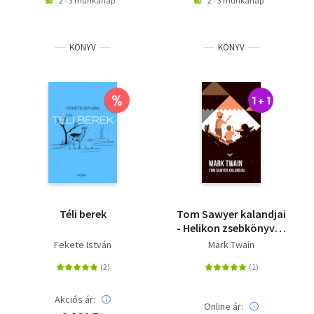
2 - 3 munkanap
2 - 3 munkanap
KÖNYV
KÖNYV
%
1 + 1
Téli berek
Tom Sawyer kalandjai
- Helikon zsebkönyvek
82.
Fekete István
Mark Twain
Akciós ár:
Online ár: