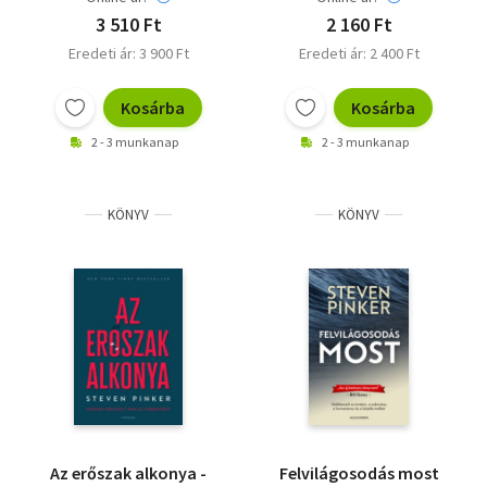
3 510 Ft
2 160 Ft
Eredeti ár: 3 900 Ft
Eredeti ár: 2 400 Ft
Kosárba
Kosárba
2 - 3 munkanap
2 - 3 munkanap
KÖNYV
KÖNYV
Az erőszak alkonya -
Felvilágosodás most