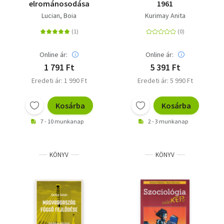
elrománosodása
1961
Lucian, Boia
Kurimay Anita
Online ár:
Online ár:
1 791 Ft
5 391 Ft
Eredeti ár: 1 990 Ft
Eredeti ár: 5 990 Ft
Kosárba
Kosárba
7 - 10 munkanap
2 - 3 munkanap
KÖNYV
KÖNYV