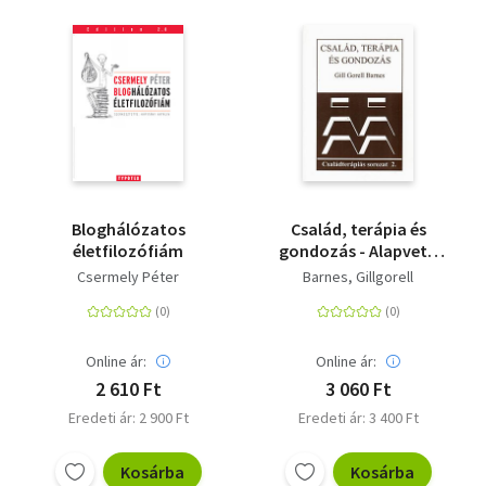
Bloghálózatos
Család, terápia és
életfilozófiám
gondozás - Alapvető
ismeretek a
Csermely Péter
Barnes, Gillgorell
családokról és a
családterápiáról
Online ár:
Online ár:
2 610 Ft
3 060 Ft
Eredeti ár: 2 900 Ft
Eredeti ár: 3 400 Ft
Kosárba
Kosárba