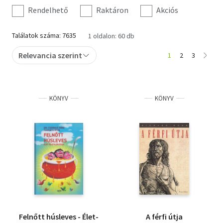
szűrés
Rendelhető
Raktáron
Akciós
Szótár, nyelvkönyv
Találatok száma: 7635
1 oldalon: 60 db
Tankönyv, segédkönyv
Relevancia szerint
1
2
3
Társadalomtudomány
Természettudomány
KÖNYV
KÖNYV
Történelem
Vallás
Felnőtt húsleves - Élet-
A férfi útja