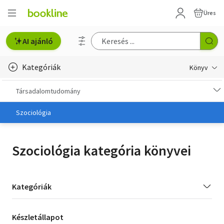
Üres
AI ajánló
Kategóriák
Könyv
Életmód, egészség
Társadalomtudomány
Erotika
Szociológia
Gyermek- és ifjúsági
Szociológia kategória könyvei
Hobbi, szabadidő
Irodalom
Kategória
Kategóriák
szűrés
Művészet
Készletállapot
Készletállapot
Szakkönyv