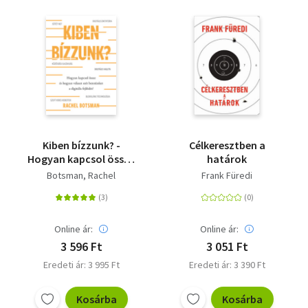
Kiben bízzunk? -
Célkeresztben a
Hogyan kapcsol össze
határok
és hogyan választ szét
Botsman, Rachel
Frank Füredi
bennünket a digitális
fejlődés?
Online ár:
Online ár:
3 596 Ft
3 051 Ft
Eredeti ár: 3 995 Ft
Eredeti ár: 3 390 Ft
Kosárba
Kosárba