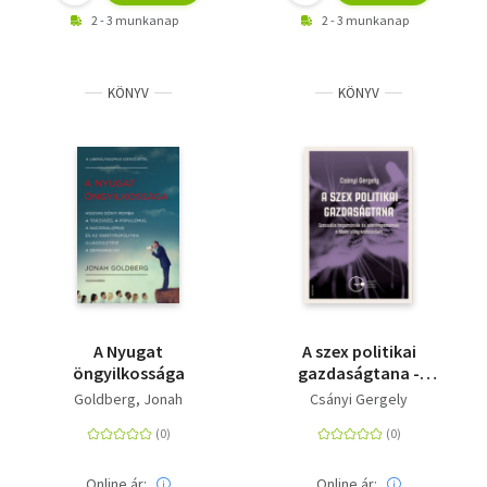
2 - 3 munkanap
2 - 3 munkanap
KÖNYV
KÖNYV
A Nyugat
A szex politikai
öngyilkossága
gazdaságtana -
Szexuális hegemóniák
Goldberg, Jonah
Csányi Gergely
és ellenhegemóniák a
tőkés
világrendszerben
Online ár:
Online ár: