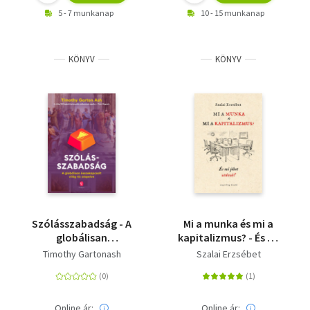
5 - 7 munkanap
10 - 15 munkanap
KÖNYV
KÖNYV
Szólásszabadság - A
Mi a munka és mi a
globálisan
kapitalizmus? - És mi
összekapcsolt világ tíz
jöhet utánuk?
Timothy Gartonash
Szalai Erzsébet
alapelve
Online ár:
Online ár: