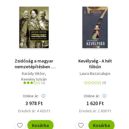
Zsidóság a magyar
Kevélység - A hét
nemzetépítésben a
főbűn
numerus clausus előtt
Karády Viktor
Laura Bazzicalupo
és azután
Kemény István
Online ár:
Online ár:
3 978 Ft
1 620 Ft
Eredeti ár: 4 420 Ft
Eredeti ár: 1 800 Ft
Kosárba
Kosárba