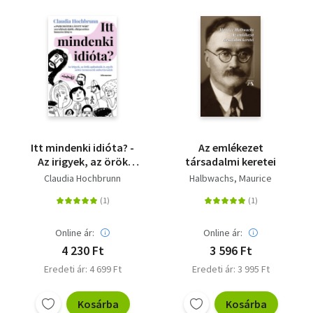
Itt mindenki idióta? -
Az emlékezet
Az irigyek, az örök
társadalmi keretei
optimisták és egyéb
Claudia Hochbrunn
Halbwachs, Maurice
nehéz természetű
embertársaink
Online ár:
Online ár:
4 230 Ft
3 596 Ft
Eredeti ár: 4 699 Ft
Eredeti ár: 3 995 Ft
Kosárba
Kosárba