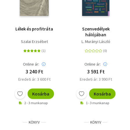
Lélek és profitráta
Szenvedélyek
hálójában
Szalai Erzsébet
L. Murányi László
Online ár:
Online ár:
3 240 Ft
3 591 Ft
Eredeti ár: 3 600 Ft
Eredeti ár: 3 990 Ft
Kosárba
Kosárba
2 - 3 munkanap
1 - 3 munkanap
KÖNYV
KÖNYV