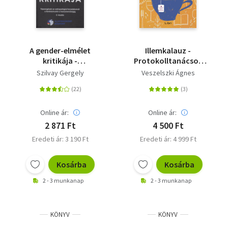
A gender-elmélet
Illemkalauz -
kritikája -
Protokolltanácsok
Töprengések az
mindennapi és kevésbé
Szilvay Gergely
Veszelszki Ágnes
antropológiai
mindennapi
forradalomról a
helyzetekre
feminizmustól a
transzneműségig
Online ár:
Online ár:
2 871 Ft
4 500 Ft
Eredeti ár: 3 190 Ft
Eredeti ár: 4 999 Ft
Kosárba
Kosárba
2 - 3 munkanap
2 - 3 munkanap
KÖNYV
KÖNYV