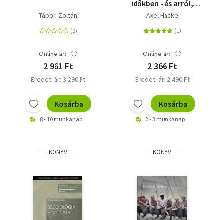
időkben - és arról,
hogyan bánunk
Tábori Zoltán
Axel Hacke
egymással
Online ár:
Online ár:
2 961 Ft
2 366 Ft
Eredeti ár: 3 290 Ft
Eredeti ár: 2 490 Ft
Kosárba
Kosárba
8 - 10 munkanap
2 - 3 munkanap
KÖNYV
KÖNYV