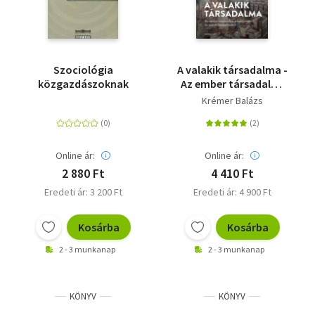
Szociológia
A valakik társadalma -
közgazdászoknak
Az ember társadalmi
jelentőségéről és
Krémer Balázs
annak hanyatlásáról
Online ár:
Online ár:
2 880 Ft
4 410 Ft
Eredeti ár: 3 200 Ft
Eredeti ár: 4 900 Ft
Kosárba
Kosárba
2 - 3 munkanap
2 - 3 munkanap
KÖNYV
KÖNYV