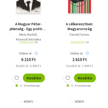
A Magyar Péter-
A célkeresztben:
jelenség - Egy politikai
Magyarország
felemelkedés
Metz Rudolf
Füredi Ferenc
anatómiája
Kövesdi Veronika
Online ár:
Online ár:
6 210 Ft
2 610 Ft
Kiadói ár: 6 900 Ft
Eredeti ár: 2 900 Ft
Kosárba
Kosárba
2 - 3 munkanap
2 - 3 munkanap
KÖNYV
KÖNYV