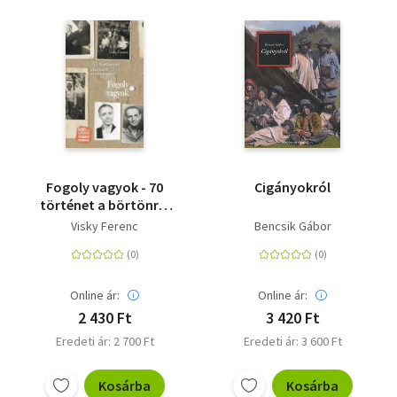
Fogoly vagyok - 70
Cigányokról
történet a börtönről
és a barátságról
Visky Ferenc
Bencsik Gábor
Online ár:
Online ár:
2 430 Ft
3 420 Ft
Eredeti ár: 2 700 Ft
Eredeti ár: 3 600 Ft
Kosárba
Kosárba