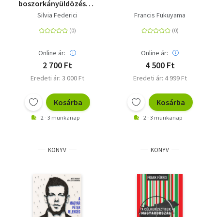
boszorkányüldözésektől
a nőgyilkosságokig
Silvia Federici
Francis Fukuyama
Online ár:
Online ár:
2 700 Ft
4 500 Ft
Eredeti ár: 3 000 Ft
Eredeti ár: 4 999 Ft
Kosárba
Kosárba
2 - 3 munkanap
2 - 3 munkanap
KÖNYV
KÖNYV