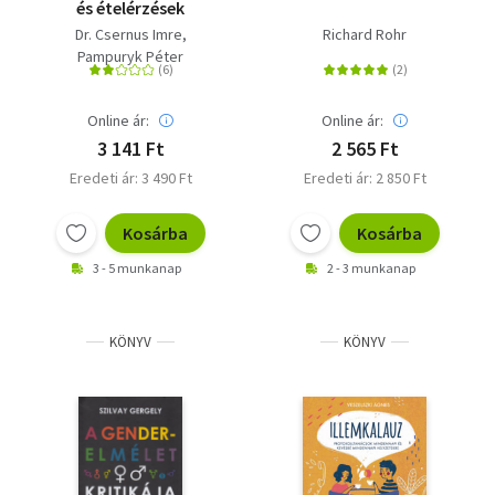
és ételérzések
Dr. Csernus Imre
Richard Rohr
Pampuryk Péter
Online ár:
Online ár:
3 141 Ft
2 565 Ft
Eredeti ár: 3 490 Ft
Eredeti ár: 2 850 Ft
Kosárba
Kosárba
3 - 5 munkanap
2 - 3 munkanap
KÖNYV
KÖNYV