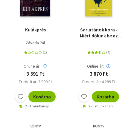
Kulákprés
Sarlatánok kora -
Miért dőlünk be az
áltudományoknak?
Závada Pál
Online ár:
Online ár:
3 591 Ft
3 870 Ft
Eredeti ár: 3 990 Ft
Eredeti ár: 4 299 Ft
Kosárba
Kosárba
2 - 3 munkanap
2 - 3 munkanap
KÖNYV
KÖNYV