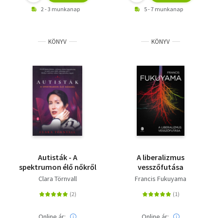
2 - 3 munkanap
5 - 7 munkanap
KÖNYV
KÖNYV
Autisták - A
A liberalizmus
spektrumon élő nőkről
vesszőfutása
Clara Törnvall
Francis Fukuyama
Online ár:
Online ár: