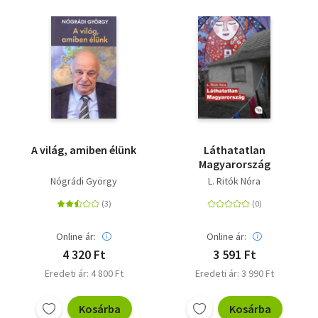
A világ, amiben élünk
Láthatatlan
Magyarország
Nógrádi György
L. Ritók Nóra
Online ár:
Online ár:
4 320 Ft
3 591 Ft
Eredeti ár: 4 800 Ft
Eredeti ár: 3 990 Ft
Kosárba
Kosárba