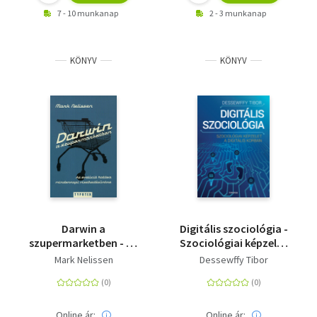
7 - 10 munkanap
2 - 3 munkanap
KÖNYV
KÖNYV
Darwin a
Digitális szociológia -
szupermarketben - Az
Szociológiai képzelet
evolúció hatása
a digitális korban
Mark Nelissen
Dessewffy Tibor
mindennapi
viselkedésünkre
Online ár:
Online ár: