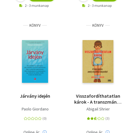
2 - 3 munkanap
2 - 3 munkanap
KÖNYV
KÖNYV
Járvány idején
Visszafordíthatatlan
károk - A transzmánia,
amely elcsábítja
Paolo Giordano
Abigail Shrier
lányainkat
Online ár:
Online ár: