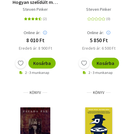
Hogyan szelídült meg
az emberiség?
Steven Pinker
Steven Pinker
Online ár:
Online ár:
8 010 Ft
5 850 Ft
Eredeti ár: 8 900 Ft
Eredeti ár: 6 500 Ft
Kosárba
Kosárba
2 - 3 munkanap
2 - 3 munkanap
KÖNYV
KÖNYV