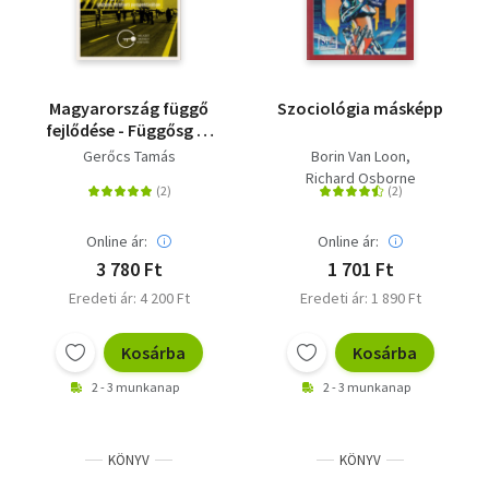
Magyarország függő
Szociológia másképp
fejlődése - Függősg és
felzárkózás globális
Gerőcs Tamás
Borin Van Loon
történeti
Richard Osborne
perspektívában
Online ár:
Online ár:
3 780 Ft
1 701 Ft
Eredeti ár: 4 200 Ft
Eredeti ár: 1 890 Ft
Kosárba
Kosárba
2 - 3 munkanap
2 - 3 munkanap
KÖNYV
KÖNYV