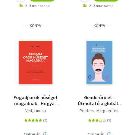
2 - 3 munkanap
2 - 3 munkanap
KÖNYV
KÖNYV
Fogadj örök hűséget
Genderőrület -
magadnak - Hogyan
Útmutató a globális
forradalmasítja
mesterterv
Veit, Lindau
Peeters, Margueritea.
életünket önmagunk
megértéséhez
szeretete?
Online ár:
Online ár: