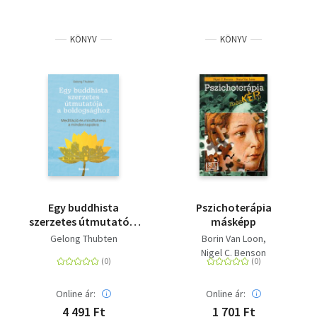
KÖNYV
KÖNYV
Egy buddhista
Pszichoterápia
szerzetes útmutatója
másképp
a boldogsághoz -
Gelong Thubten
Borin Van Loon
Meditáció és
Nigel C. Benson
mindfulness a
mindennapokra
Online ár:
Online ár:
4 491 Ft
1 701 Ft