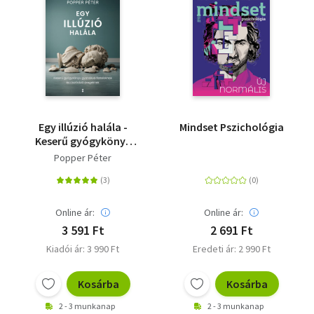
Egy illúzió halála -
Mindset Pszichológia
Keserű gyógykönyv
gyanakvó fiataloknak
Popper Péter
és csalódott
öregeknek
Online ár:
Online ár:
3 591 Ft
2 691 Ft
Kiadói ár: 3 990 Ft
Eredeti ár: 2 990 Ft
Kosárba
Kosárba
2 - 3 munkanap
2 - 3 munkanap