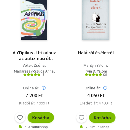
AuTipikus - Útikalauz
Halálról és életről
az autizmusról
kíváncsi elméknek
Vétek Zsófia
Marilyn Yalom
Madarassy-Szücs Anna
Irvin D. Yalom
Sipos Boldizsár
Túri Anna
Online ár:
Online ár:
7 200 Ft
4 050 Ft
Kiadói ár: 7 999 Ft
Eredeti ár: 4 499 Ft
Kosárba
Kosárba
2 - 3 munkanap
2 - 3 munkanap