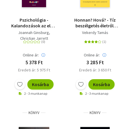
Pszichológia -
Honnan? Hová? - Tíz
Kalandozások az elme
beszélgetés életről,
birodalmában
halálról, szerelemről
Joannah Ginsburg
Vekerdy Tamás
Christian Jarrett
Online ár:
Online ár:
5 378 Ft
3 285 Ft
Eredeti ár: 5 975 Ft
Eredeti ár: 3 650 Ft
Kosárba
Kosárba
2 - 3 munkanap
2 - 3 munkanap
KÖNYV
KÖNYV