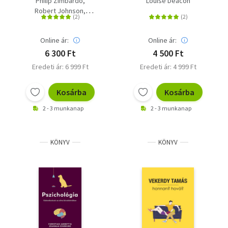
Philip Zimbardo
Louise Deacon
Intelligencia -
másokat?
Robert Johnson
Tudatosság
Vivian McCann
Online ár:
Online ár:
6 300 Ft
4 500 Ft
Eredeti ár: 6 999 Ft
Eredeti ár: 4 999 Ft
Kosárba
Kosárba
2 - 3 munkanap
2 - 3 munkanap
KÖNYV
KÖNYV