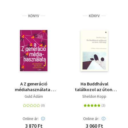
KÖNYV
KÖNYV
A Z generáció
Ha Buddhával
médiahasználata -
találkozol az úton,
Jelenségek, hatások,
öld meg!
Guld Ádám
Sheldon Kopp
kockázatok
Online ár:
Online ár:
3 870 Ft
3 060 Ft