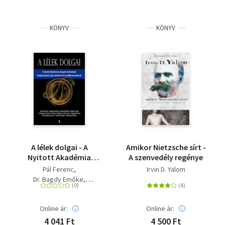
KÖNYV
KÖNYV
A lélek dolgai - A
Amikor Nietzsche sírt -
Nyitott Akadémia
A szenvedély regénye
válogatott előadásai
Pál Ferenc
Irvin D. Yalom
önfejlesztésről,
Dr. Bagdy Emőke
kapcsolatokról és
Böjte Csaba
konfliktuskezelésről
Popper Péter
Online ár:
Online ár:
Szendi Gábor
Beata Bishop
4 041 Ft
4 500 Ft