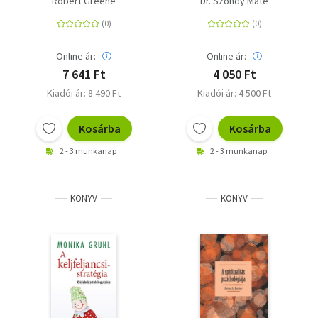
Robert Greene
Dr. Szondy Máté
csábításról, a
sérelmeit?
kiválóságról, a
stratégiáról és az
emberi természetről
Online ár:
Online ár:
7 641 Ft
4 050 Ft
Kiadói ár: 8 490 Ft
Kiadói ár: 4 500 Ft
Kosárba
Kosárba
2 - 3 munkanap
2 - 3 munkanap
KÖNYV
KÖNYV