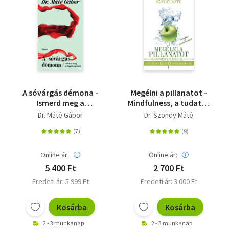
A sóvárgás démona -
Megélni a pillanatot -
Ismerd meg a
Mindfulness, a tudatos
függőségeidet
jelenlét pszichológiája
Dr. Máté Gábor
Dr. Szondy Máté
Online ár:
Online ár:
5 400 Ft
2 700 Ft
Eredeti ár: 5 999 Ft
Eredeti ár: 3 000 Ft
Kosárba
Kosárba
2 - 3 munkanap
2 - 3 munkanap