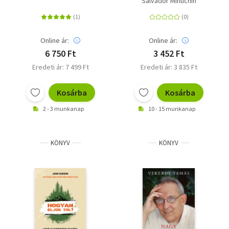
Salvador Minuchin
látványosan
sorozat 15.
Online ár:
Online ár:
6 750 Ft
3 452 Ft
Eredeti ár: 7 499 Ft
Eredeti ár: 3 835 Ft
Kosárba
Kosárba
2 - 3 munkanap
10 - 15 munkanap
KÖNYV
KÖNYV