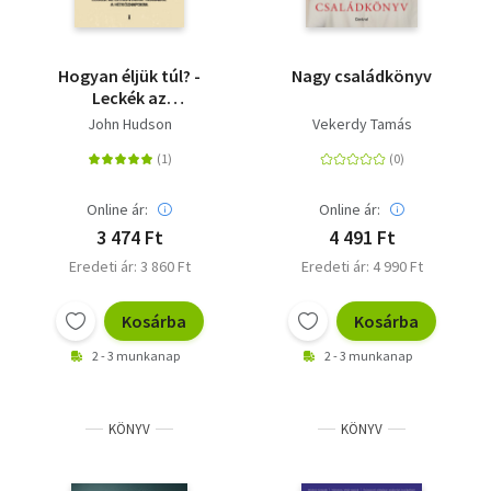
Hogyan éljük túl? -
Nagy családkönyv
Leckék az
extremitások
John Hudson
Vekerdy Tamás
világából a
hétköznapokra
Online ár:
Online ár:
3 474 Ft
4 491 Ft
Eredeti ár: 3 860 Ft
Eredeti ár: 4 990 Ft
Kosárba
Kosárba
2 - 3 munkanap
2 - 3 munkanap
KÖNYV
KÖNYV