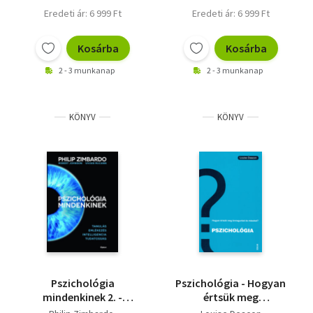
Eredeti ár: 6 999 Ft
Eredeti ár: 6 999 Ft
Kosárba
Kosárba
2 - 3 munkanap
2 - 3 munkanap
KÖNYV
KÖNYV
Pszichológia
Pszichológia - Hogyan
mindenkinek 2. -
értsük meg
Tanulás - Emlékezés -
önmagunkat és