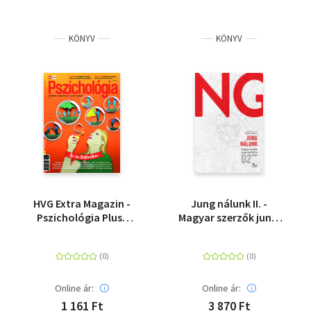
KÖNYV
KÖNYV
HVG Extra Magazin -
Jung nálunk II. -
Pszichológia Plusz
Magyar szerzők jungi
2022/2 - Az én
analitikus írásai
történetem
Online ár:
Online ár:
1 161 Ft
3 870 Ft