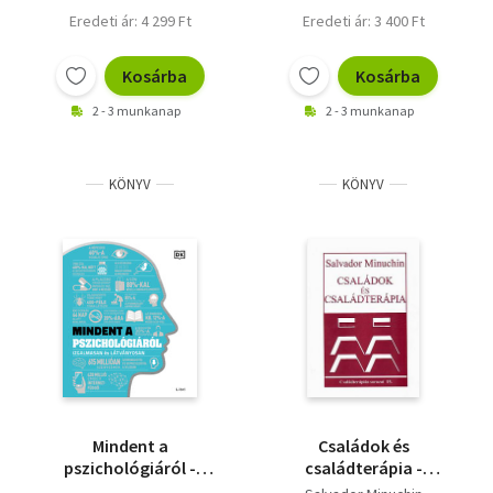
Eredeti ár: 4 299 Ft
Eredeti ár: 3 400 Ft
Kosárba
Kosárba
2 - 3 munkanap
2 - 3 munkanap
KÖNYV
KÖNYV
Mindent a
Családok és
pszichológiáról -
családterápia -
Izgalmasan és
Családterápiás