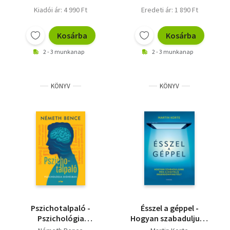
Kiadói ár: 4 990 Ft
Eredeti ár: 1 890 Ft
Kosárba
Kosárba
2 - 3 munkanap
2 - 3 munkanap
KÖNYV
KÖNYV
Pszichotalpaló -
Ésszel a géppel -
Pszichológia
Hogyan szabaduljunk
dióhéjban
meg a digitális