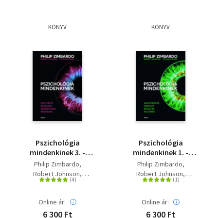
KÖNYV
KÖNYV
Pszichológia
Pszichológia
mindenkinek 3. -
mindenkinek 1. -
Motiváció - Érzelmek -
Agyműködés - Öröklés
Philip Zimbardo
Philip Zimbardo
Személyiség -
- Észlelés - Fejlődés
Robert Johnson
Robert Johnson
Közösség
Vivian McCann
Vivian McCann
Online ár:
Online ár:
6 300 Ft
6 300 Ft