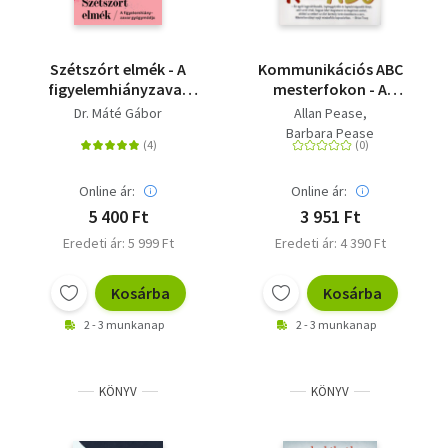
Szétszórt elmék - A
Kommunikációs ABC
figyelemhiányzavar
mesterfokon - A
gyógymódja
kapcsolatteremtés
Dr. Máté Gábor
Allan Pease
művészete -easy
Barbara Pease
peasey
Online ár:
Online ár:
5 400 Ft
3 951 Ft
Eredeti ár: 5 999 Ft
Eredeti ár: 4 390 Ft
Kosárba
Kosárba
2 - 3 munkanap
2 - 3 munkanap
KÖNYV
KÖNYV