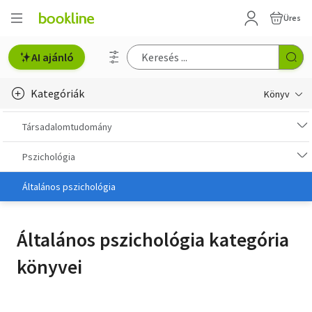
Üres
AI ajánló
Kategóriák
Könyv
Életmód, egészség
Társadalomtudomány
Erotika
Pszichológia
Gyermek- és ifjúsági
Általános pszichológia
Hobbi, szabadidő
Általános pszichológia kategória
Irodalom
könyvei
Művészet
Szakkönyv