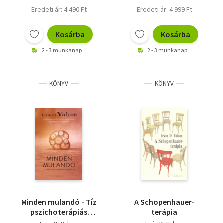
Orosz Katalin
Almási Kitti
Eredeti ár: 4 490 Ft
Eredeti ár: 4 999 Ft
Vekerdy Tamás
Dr. Ranschburg Jenő
Kosárba
Kosárba
F. Várkonyi Zsuzsa
2 - 3 munkanap
2 - 3 munkanap
KÖNYV
KÖNYV
Minden mulandó - Tíz
A Schopenhauer-
pszichoterápiás
terápia
történet