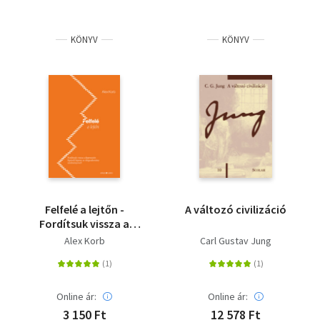
KÖNYV
KÖNYV
Felfelé a lejtőn -
A változó civilizáció
Fordítsuk vissza a
depressziót lépésről
Alex Korb
Carl Gustav Jung
lépésre az
idegtudomány
eredményeivel!
Online ár:
Online ár:
3 150 Ft
12 578 Ft