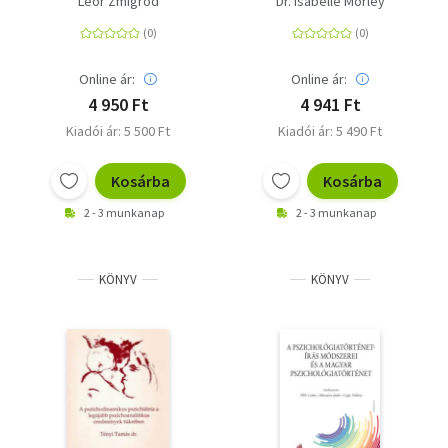
Leor Zmigrod
Dr. Isabelle Morley
tudománya
Online ár:
Online ár:
4 950 Ft
4 941 Ft
Kiadói ár: 5 500 Ft
Kiadói ár: 5 490 Ft
Kosárba
Kosárba
2 - 3 munkanap
2 - 3 munkanap
KÖNYV
KÖNYV