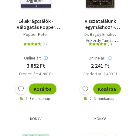
Lélekrágcsálók -
Visszatalálunk
Válogatás Popper
egymáshoz? -
Péter legjobb
Konfliktusok és
Popper Péter
Dr. Bagdy Emőke
előadásaiból
megoldások a szülő-
Vekerdy Tamás
gyermek
Dr. Ranschburg Jenő
kapcsolatban
F. Várkonyi Zsuzsa
Online ár:
Online ár:
3 852 Ft
2 241 Ft
Eredeti ár: 4 280 Ft
Eredeti ár: 2 490 Ft
Kosárba
Kosárba
2 - 3 munkanap
2 - 3 munkanap
KÖNYV
KÖNYV