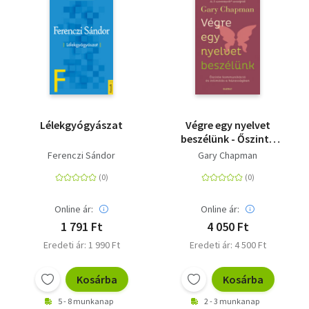
Lélekgyógyászat
Végre egy nyelvet
beszélünk - Őszinte
kommunikáció és
Ferenczi Sándor
Gary Chapman
intimitás a
házasságban
Online ár:
Online ár:
1 791 Ft
4 050 Ft
Eredeti ár: 1 990 Ft
Eredeti ár: 4 500 Ft
Kosárba
Kosárba
5 - 8 munkanap
2 - 3 munkanap