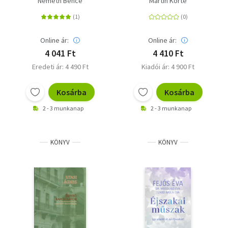
Németh Bence
Martin Korte
ingerdömpingtől?
Online ár:
Online ár:
4 041 Ft
4 410 Ft
Eredeti ár: 4 490 Ft
Kiadói ár: 4 900 Ft
Kosárba
Kosárba
2 - 3 munkanap
2 - 3 munkanap
KÖNYV
KÖNYV