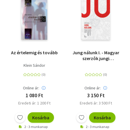
Az értelemig és tovább
Jung nálunk I. - Magyar
szerzôk jungi
analitikus írásai
Klein Sándor
Online ár:
Online ár:
1 080 Ft
3 150 Ft
Eredeti ár: 1 200 Ft
Eredeti ár: 3 500 Ft
Kosárba
Kosárba
2 - 3 munkanap
2 - 3 munkanap