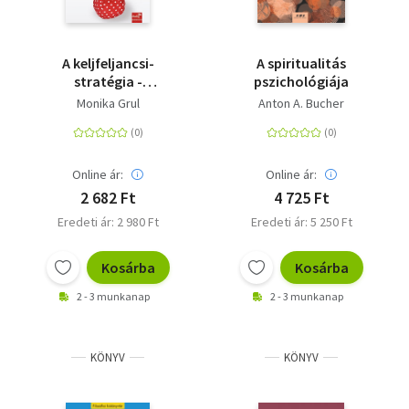
A keljfeljancsi-
A spiritualitás
stratégia -
pszichológiája
Krízishelyzetek
Monika Grul
Anton A. Bucher
legyőzése
Online ár:
Online ár:
2 682 Ft
4 725 Ft
Eredeti ár: 2 980 Ft
Eredeti ár: 5 250 Ft
Kosárba
Kosárba
2 - 3 munkanap
2 - 3 munkanap
KÖNYV
KÖNYV