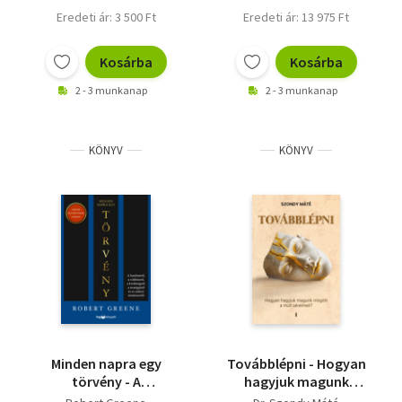
Eredeti ár: 3 500 Ft
Eredeti ár: 13 975 Ft
Kosárba
Kosárba
2 - 3 munkanap
2 - 3 munkanap
KÖNYV
KÖNYV
Minden napra egy
Továbblépni - Hogyan
törvény - A
hagyjuk magunk
hatalomról, a
mögött a múlt