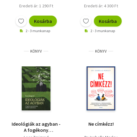
Eredeti ár: 1 290 Ft
Eredeti ár: 4 300 Ft
Kosárba
Kosárba
2 - 3 munkanap
2 - 3 munkanap
KÖNYV
KÖNYV
Ideológiák az agyban -
Ne címkézz!
A fogékony
gondolkodás radikális