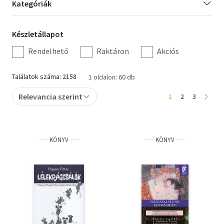
Kategória
Kategóriák
szűrés
Szótár, nyelvkönyv
Készletállapot
Készletállapot
Tankönyv, segédkönyv
szűrés
Rendelhető
Raktáron
Akciós
Társadalomtudomány
Találatok száma: 2158
1 oldalon: 60 db
Természettudomány
Relevancia szerint
1
2
3
Történelem
Vallás
KÖNYV
KÖNYV