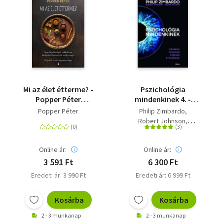
Mi az élet étterme? -
Pszichológia
Popper Péter
mindenkinek 4. -
beszélgető
Zavarok - Terápiák -
Popper Péter
Philip Zimbardo
szakácskönyve,
Stressz - Stratégiák
Robert Johnson
kétségekkel
Vivian McCann
fűszerezett étel- és
életreceptjei
Online ár:
Online ár:
3 591 Ft
6 300 Ft
Eredeti ár: 3 990 Ft
Eredeti ár: 6 999 Ft
Kosárba
Kosárba
2 - 3 munkanap
2 - 3 munkanap