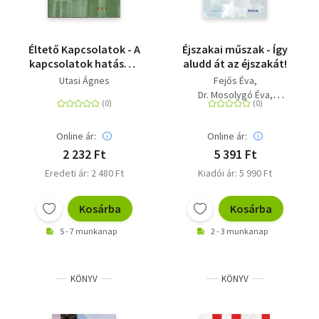
Éltető Kapcsolatok - A
Éjszakai műszak - Így
kapcsolatok hatása a
aludd át az éjszakát!
szubjektív
Utasi Ágnes
Fejős Éva
életminőségre
Dr. Mosolygó Éva
Szabó Imola Éva
Online ár:
Online ár:
2 232 Ft
5 391 Ft
Eredeti ár: 2 480 Ft
Kiadói ár: 5 990 Ft
Kosárba
Kosárba
5 - 7 munkanap
2 - 3 munkanap
KÖNYV
KÖNYV