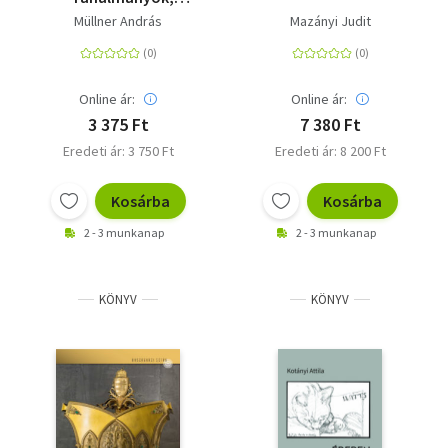
kritikák, esszék
Müllner András
Mazányi Judit
Online ár:
Online ár:
3 375 Ft
7 380 Ft
Eredeti ár: 3 750 Ft
Eredeti ár: 8 200 Ft
Kosárba
Kosárba
2 - 3 munkanap
2 - 3 munkanap
KÖNYV
KÖNYV