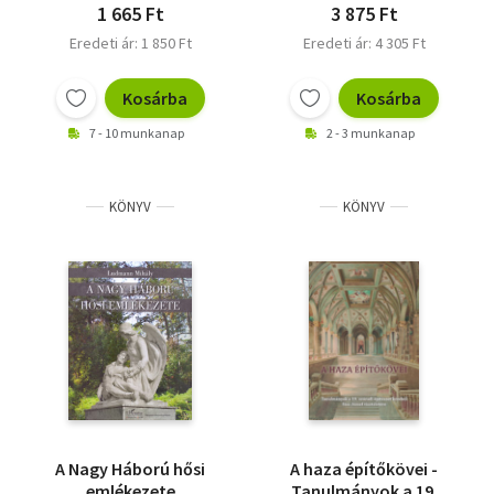
1 665 Ft
3 875 Ft
Eredeti ár: 1 850 Ft
Eredeti ár: 4 305 Ft
Kosárba
Kosárba
7 - 10 munkanap
2 - 3 munkanap
KÖNYV
KÖNYV
A Nagy Háború hősi
A haza építőkövei -
emlékezete
Tanulmányok a 19.