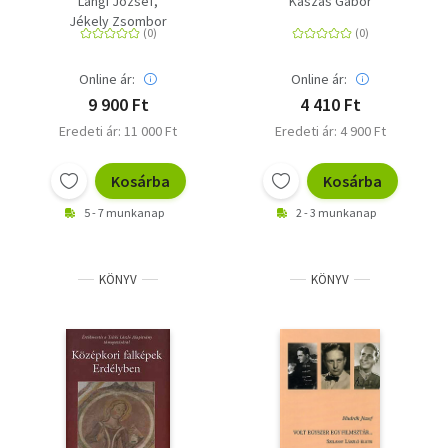
Lángi József
Kaszás Gábor
északkeleti megyéiből
Jékely Zsombor
Online ár:
Online ár:
9 900 Ft
4 410 Ft
Eredeti ár: 11 000 Ft
Eredeti ár: 4 900 Ft
Kosárba
Kosárba
5 - 7 munkanap
2 - 3 munkanap
KÖNYV
KÖNYV