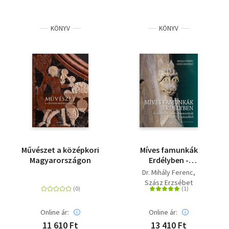
KÖNYV
KÖNYV
Művészet a középkori
Míves famunkák
Magyarországon
Erdélyben -
Ácsmunkák,
Dr. Mihály Ferenc
asztalosmunkák a XV-
Szász Erzsébet
XVI. századból
Online ár:
Online ár:
11 610 Ft
13 410 Ft