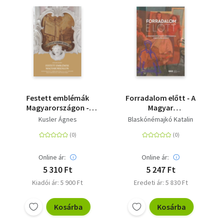
Festett emblémák
Forradalom előtt - A
Magyarországon -
Magyar
Alkalmazott
Képzőművészeti
Kusler Ágnes
Blaskónémajkó Katalin
emblematika a 17-18.
Főiskola 1945 és 1956
századi
között
magyarországi
művészetben
Online ár:
Online ár:
5 310 Ft
5 247 Ft
Kiadói ár: 5 900 Ft
Eredeti ár: 5 830 Ft
Kosárba
Kosárba