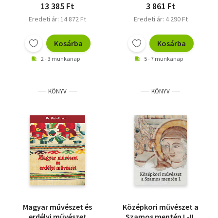
13 385 Ft
3 861 Ft
Eredeti ár: 14 872 Ft
Eredeti ár: 4 290 Ft
Kosárba
Kosárba
2 - 3 munkanap
5 - 7 munkanap
KÖNYV
KÖNYV
Magyar művészet és
Középkori művészet a
erdélyi művészet
Szamos mentén I.-II.