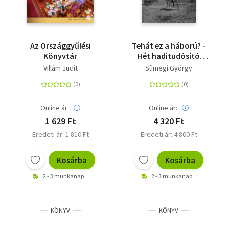
Az Országgyűlési
Tehát ez a háború? -
Könyvtár
Hét haditudósító
képzőművész a
Villám Judit
Sümegi György
Donnál (1942.június 9. -
szeptember 11.)
Online ár:
Online ár:
1 629 Ft
4 320 Ft
Eredeti ár: 1 810 Ft
Eredeti ár: 4 800 Ft
Kosárba
Kosárba
2 - 3 munkanap
2 - 3 munkanap
KÖNYV
KÖNYV