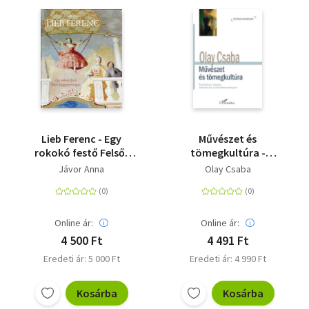
Lieb Ferenc - Egy
Művészet és
rokokó festő Felső-
tömegkultúra -
Magyarországon
Frankfurti Iskola,
Jávor Anna
Olay Csaba
Arendt és a
következmények
Online ár:
Online ár:
4 500 Ft
4 491 Ft
Eredeti ár: 5 000 Ft
Eredeti ár: 4 990 Ft
Kosárba
Kosárba