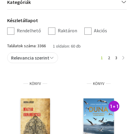
Kategória
Kategóriák
szűrés
Szótár, nyelvkönyv
Készletállapot
Készletállapot
Tankönyv, segédkönyv
szűrés
Rendelhető
Raktáron
Akciós
Társadalomtudomány
Találatok száma: 3366
1 oldalon: 60 db
Természettudomány
Relevancia szerint
1
2
3
Történelem
Vallás
KÖNYV
KÖNYV
1 + 1