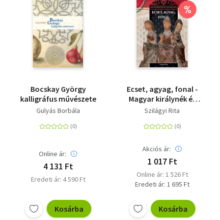
%
Bocskay György
Ecset, agyag, fonal -
kalligráfus művészete
Magyar királynék és
nagyasszonyok 26.
Gulyás Borbála
Szilágyi Rita
Akciós ár:
Online ár:
1 017 Ft
4 131 Ft
Online ár: 1 526 Ft
Eredeti ár: 4 590 Ft
Eredeti ár: 1 695 Ft
Kosárba
Kosárba