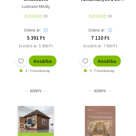
századi építészet
Ludmann Mihály
köréből Sisa József
tiszteletére
Online ár:
Online ár:
5 391 Ft
7 110 Ft
Eredeti ár: 5 990 Ft
Eredeti ár: 7 900 Ft
Kosárba
Kosárba
2 - 3 munkanap
5 - 7 munkanap
KÖNYV
KÖNYV