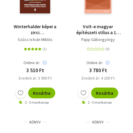
Winterhalder képei a
Volt-e magyar
zirci
építészeti stílus a 19.
plébániatemplomban
században? - Változó
Szűcs István Miklós
Papp Gáborgyörgy
elképzelések a
historikus nemzeti
építészet
megteremtésére
Online ár:
Online ár:
3 510 Ft
3 780 Ft
Eredeti ár: 3 900 Ft
Eredeti ár: 4 200 Ft
Kosárba
Kosárba
2 - 3 munkanap
2 - 3 munkanap
KÖNYV
KÖNYV