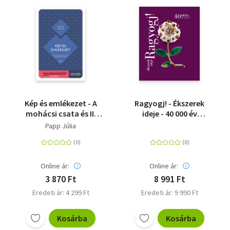
Kép és emlékezet - A
Ragyogj! - Ékszerek
mohácsi csata és II.
ideje - 40 000 év
Lajos a
ékszerei
Papp Júlia
képzőművészetben
Online ár:
Online ár:
3 870 Ft
8 991 Ft
Eredeti ár: 4 299 Ft
Eredeti ár: 9 990 Ft
Kosárba
Kosárba