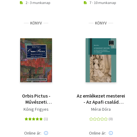
2 - 3 munkanap
7 - 10 munkanap
KÖNYV
KÖNYV
Orbis Pictus -
Az emlékezet mesterei
Művészeti
- Az Apafi család
téranalízisek
síremléke és az erdélyi
Kőnig Frigyes
Mérai Dóra
szász kőfaragás a
17.században
Online ár:
Online ár: