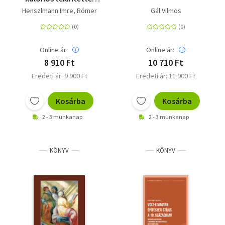
Magyarországra I-II.
Henszlmann Imre
Rómer
Gál Vilmos
Online ár:
Online ár:
8 910 Ft
10 710 Ft
Eredeti ár: 9 900 Ft
Eredeti ár: 11 900 Ft
Kosárba
Kosárba
2 - 3 munkanap
2 - 3 munkanap
KÖNYV
KÖNYV