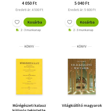
4 050 Ft
5 040 Ft
Eredeti ár: 4 500 Ft
Eredeti ár: 5 600 Ft
Kosárba
Kosárba
2 - 3 munkanap
2 - 3 munkanap
KÖNYV
KÖNYV
Műrégészeti kalauz
Világkiállító magyarok
különös tekintettel