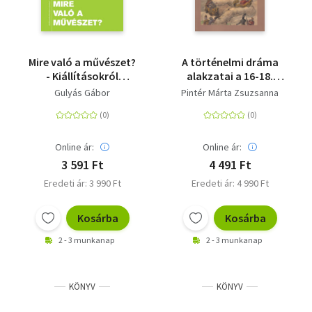
Mire való a művészet?
A történelmi dráma
- Kiállításokról
alakzatai a 16-18.
kurátori szemmel
századi magyar
Gulyás Gábor
Pintér Márta Zsuzsanna
irodalomban
Online ár:
Online ár:
3 591 Ft
4 491 Ft
Eredeti ár: 3 990 Ft
Eredeti ár: 4 990 Ft
Kosárba
Kosárba
2 - 3 munkanap
2 - 3 munkanap
KÖNYV
KÖNYV