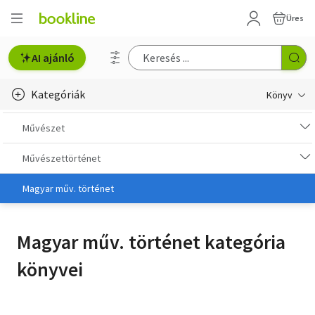
Üres
AI ajánló
Kategóriák
Könyv
Életmód, egészség
Művészet
Erotika
Művészettörténet
Gyermek- és ifjúsági
Magyar műv. történet
Hobbi, szabadidő
Magyar műv. történet kategória
Irodalom
könyvei
Művészet
Szakkönyv