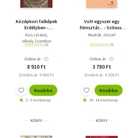
Középkori falképek
Volt egyszer egy
Erdélyben -
filmsztár... - Szilassy
Értékmentés a Teleki
László élete
Kiss Lóránd
Mudrák József
László Alapítvány
Jékely Zsombor
támogatásával
Online ár:
Online ár:
8 910 Ft
3 780 Ft
Eredeti ár: 9 900 Ft
Eredeti ár: 4 200 Ft
Kosárba
Kosárba
2 - 3 munkanap
10 - 14 munkanap
KÖNYV
KÖNYV