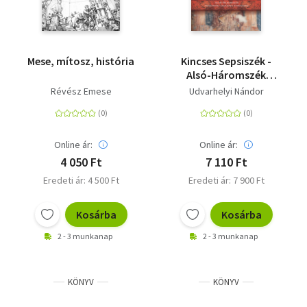
Mese, mítosz, história
Kincses Sepsiszék -
Alsó-Háromszék
középkori falképes
Révész Emese
Udvarhelyi Nándor
templomai
Online ár:
Online ár:
4 050 Ft
7 110 Ft
Eredeti ár: 4 500 Ft
Eredeti ár: 7 900 Ft
Kosárba
Kosárba
2 - 3 munkanap
2 - 3 munkanap
KÖNYV
KÖNYV