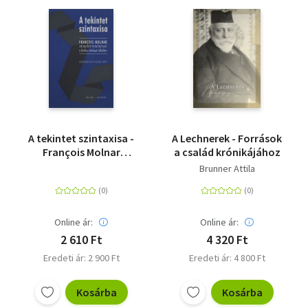
A tekintet szintaxisa -
A Lechnerek - Források
François Molnar
a család krónikájához
válogatott
Brunner Attila
tanulmányai a kortárs
művészet tükrében -
CD melléklettel
Online ár:
Online ár:
2 610 Ft
4 320 Ft
Eredeti ár: 2 900 Ft
Eredeti ár: 4 800 Ft
Kosárba
Kosárba