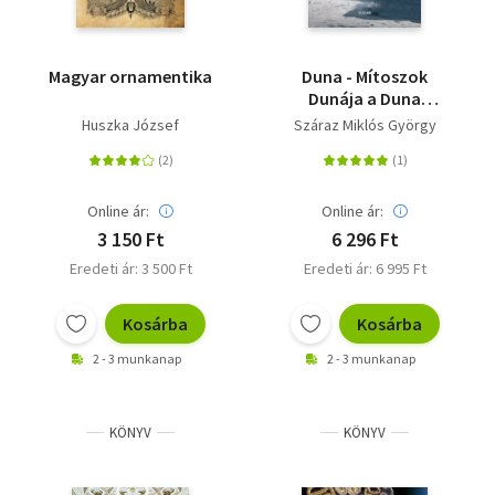
Magyar ornamentika
Duna - Mítoszok
Dunája a Duna
mítosza
Huszka József
Száraz Miklós György
Online ár:
Online ár:
3 150 Ft
6 296 Ft
Eredeti ár: 3 500 Ft
Eredeti ár: 6 995 Ft
Kosárba
Kosárba
2 - 3 munkanap
2 - 3 munkanap
KÖNYV
KÖNYV