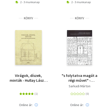
2 - 3 munkanap
2 - 3 munkanap
KÖNYV
KÖNYV
Virágok, díszek,
"s folytatva magát a
minták - Hullay László
régi művet" -
szecessziós háztervei
Tanulmányok a
Sarkadi Márton
gyulafehérvári
székesegyház és
püspöki palota
történetéről
Online ár:
Online ár: