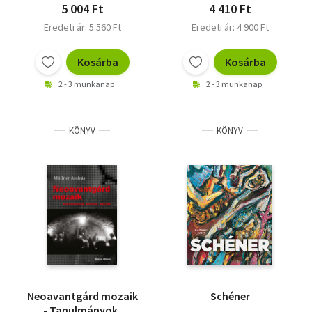
5 004 Ft
4 410 Ft
Eredeti ár: 5 560 Ft
Eredeti ár: 4 900 Ft
Kosárba
Kosárba
2 - 3 munkanap
2 - 3 munkanap
KÖNYV
KÖNYV
Neoavantgárd mozaik
Schéner
- Tanulmányok,