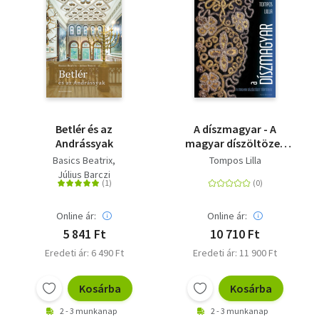
Betlér és az
A díszmagyar - A
Andrássyak
magyar díszöltözet
története
Basics Beatrix
Tompos Lilla
Július Barczi
Online ár:
Online ár:
5 841 Ft
10 710 Ft
Eredeti ár: 6 490 Ft
Eredeti ár: 11 900 Ft
Kosárba
Kosárba
2 - 3 munkanap
2 - 3 munkanap