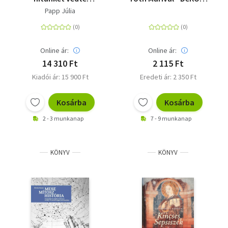
királyunk - A mohácsi
KÖNYVek
Papp Júlia
csata és II. Lajos a 16 -
19. századi
képzőművészetben
Online ár:
Online ár:
14 310 Ft
2 115 Ft
Kiadói ár: 15 900 Ft
Eredeti ár: 2 350 Ft
Kosárba
Kosárba
2 - 3 munkanap
7 - 9 munkanap
KÖNYV
KÖNYV