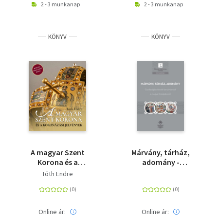
2 - 3 munkanap
2 - 3 munkanap
KÖNYV
KÖNYV
A magyar Szent
Márvány, tárház,
Korona és a
adomány -
koronázási jelvények -
Gazdaságtörténeti
Tóth Endre
2. bővített, javított
tanulmányok a
kiadás
magyar középkorról
Online ár:
Online ár: