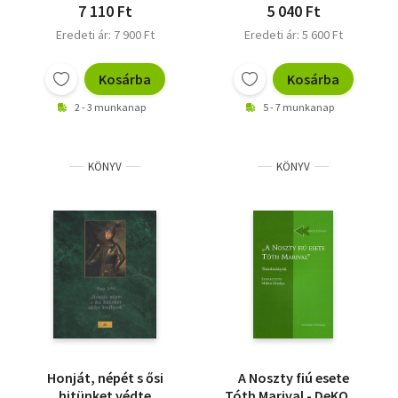
7 110 Ft
5 040 Ft
Eredeti ár: 7 900 Ft
Eredeti ár: 5 600 Ft
Kosárba
Kosárba
2 - 3 munkanap
5 - 7 munkanap
KÖNYV
KÖNYV
Honját, népét s ősi
A Noszty fiú esete
hitünket védte
Tóth Marival - DeKON-