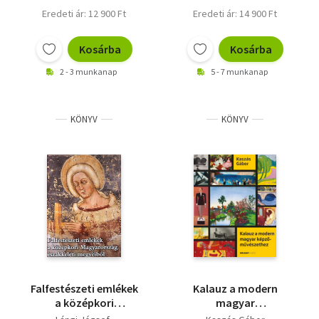
Eredeti ár: 12 900 Ft
Eredeti ár: 14 900 Ft
Kosárba
Kosárba
2 - 3 munkanap
5 - 7 munkanap
KÖNYV
KÖNYV
Falfestészeti emlékek
Kalauz a modern
a középkori
magyar
Magyarország
képzőművészethez