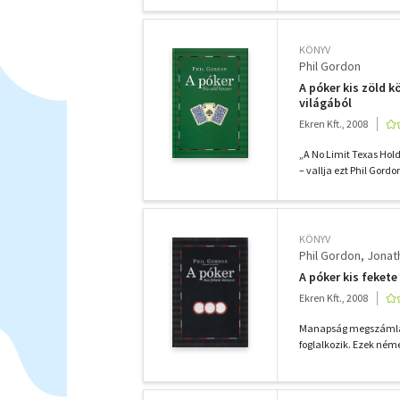
KÖNYV
Phil Gordon
A póker kis zöld 
világából
Ekren Kft., 2008
„A No Limit Texas Hold
– vallja ezt Phil Gordon
KÖNYV
Phil Gordon
Jonat
A póker kis feke
Ekren Kft., 2008
Manapság megszámlálh
foglalkozik. Ezek néme