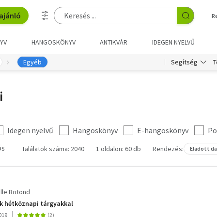
ajánló
R
YV
HANGOSKÖNYV
ANTIKVÁR
IDEGEN NYELVŰ
T
Egyéb
Segítség
i
Idegen nyelvű
Hangoskönyv
E-hangoskönyv
Po
ós
Találatok száma: 2040
1 oldalon: 60 db
Rendezés:
Eladott d
lle Botond
k hétköznapi tárgyakkal
019