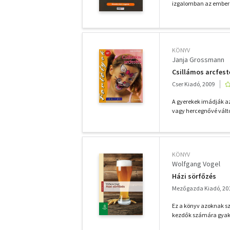
izgalomban az embereke
KÖNYV
Janja Grossmann
Csillámos arcfesté
Cser Kiadó, 2009
A gyerekek imádják az
vagy hercegnővé vált
KÖNYV
Wolfgang Vogel
Házi sörfőzés
Mezőgazda Kiadó, 20
Ez a könyv azoknak szo
kezdők számára gyakor