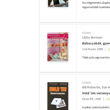
Ha négykerekű járgány
legismertebb szaktekin
KÖNYV
Libby Norman
Babaszobák, gye
Cser Kiadó, 2008
Több száz,egyszerűen k
KÖNYV
Bill Robertie
Dan H
Hold 'em versenys
Ekren Kft., 2007
A póker szélviharként