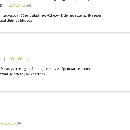
13
inták valóban 30 perc alatt megköthetôk! Érdemes ezzel az élvezetes
al elütni az idôt péld...
1
vészkönyvet? Hogyan árulhatja el mestersége titkait? Hát nincs
ánt „leleplező”, akik ezeknek ...