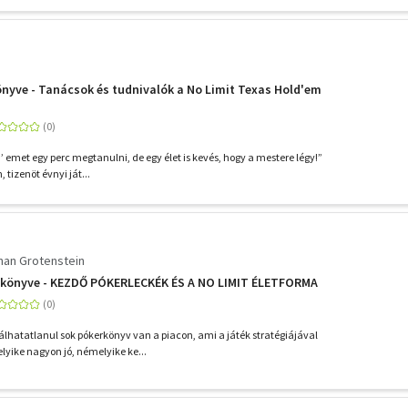
könyve - Tanácsok és tudnivalók a No Limit Texas Hold'em
’ emet egy perc megtanulni, de egy élet is kevés, hogy a mestere légy!”
, tizenöt évnyi ját...
han Grotenstein
te könyve - KEZDŐ PÓKERLECKÉK ÉS A NO LIMIT ÉLETFORMA
atatlanul sok pókerkönyv van a piacon, ami a játék stratégiájával
lyike nagyon jó, némelyike ke...