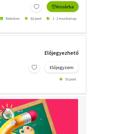
Kosárba
Raktáron
62 pont
1 - 2 munkanap
Előjegyezhető
Előjegyzem
53 pont