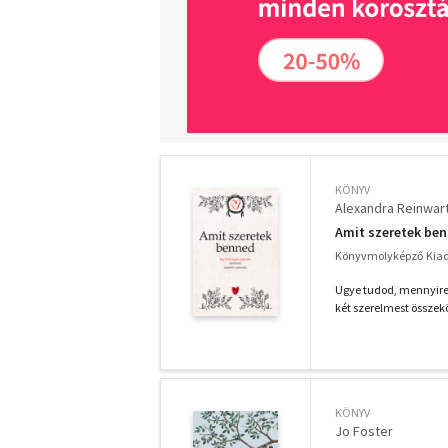
KÖNYV
Alexandra Reinwar
Amit szeretek be
Könyvmolyképző Kiadó
Ugye tudod, mennyire 
két szerelmest összekö
KÖNYV
Jo Foster