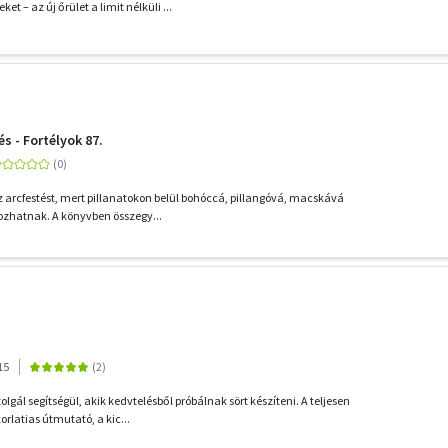
t – az új őrület a limit nélküli ...
s - Fortélyok 87.
 arcfestést, mert pillanatokon belül bohóccá, pillangóvá, macskává
ozhatnak. A könyvben összegy...
15
lgál segítségül, akik kedvtelésből próbálnak sört készíteni. A teljesen
latias útmutató, a kic...