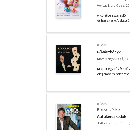
Ventus Libro Kiadó, 20
A kötetben szereplő m
és hasznos elfoglaltságg
KÖNYV
Bűvészkönyv
Móra Könyvkiadó, 201
Miért ír egy bűvész bű
elegendő mindenre elsz
KÖNYV
Brewer, Mike
Autókereskedők
Jaffa Kiadó, 2013