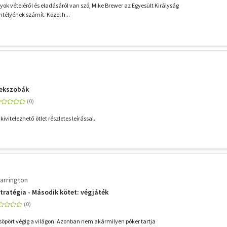
ok vételéről és eladásáról van szó, Mike Brewer az Egyesült Királyság
télyének számít. Közel h...
rekszobák
ivitelezhető ötlet részletes leírással.
arrington
tratégia - Második kötet: végjáték
 söpört végig a világon. Azonban nem akármilyen póker tartja