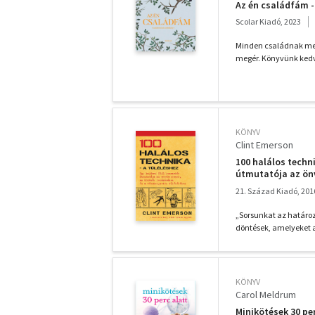
Az én családfám -
Scolar Kiadó, 2023
Minden családnak meg
megér. Könyvünk kedvc
KÖNYV
Clint Emerson
100 halálos techn
útmutatója az ön
túléléséhez
21. Század Kiadó, 201
„Sorsunkat az határo
döntések, amelyeket 
KÖNYV
Carol Meldrum
Minikötések 30 pe