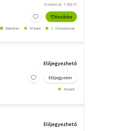
Eredeti ár: 7 495 Ft
Kosárba
Raktáron
67 pont
1 - 2 munkanap
Előjegyezhető
Előjegyzem
26 pont
Előjegyezhető