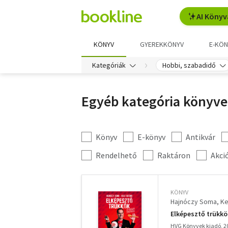
AI Könyv
KÖNYV
GYEREKKÖNYV
E-KÖN
Kategóriák
Hobbi, szabadidő
Egyéb kategória könyve
Könyv
E-könyv
Antikvár
Kategória
szűrés
További
Rendelhető
Raktáron
Akci
szűrők
KÖNYV
Hajnóczy Soma
Ke
Elképesztő trükkö
HVG Könyvek kiadó, 2