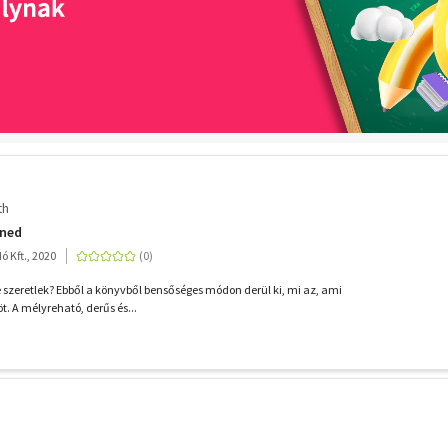
th
nned
 Kft., 2020
szeretlek? Ebből a könyvből bensőséges módon derül ki, mi az, ami
t. A mélyreható, derűs és...