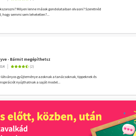
kszorozni? Milyen lenne mások gondolataiban olvasni? Szeretnéd
l, hogy semmi sem lehetetlen?...
nyve - Bármit megépíthetsz
014
e látványos gyűjteménye azoknak a tanácsoknak, tippeknek és
nspirációt nyújthatnak a saját model...