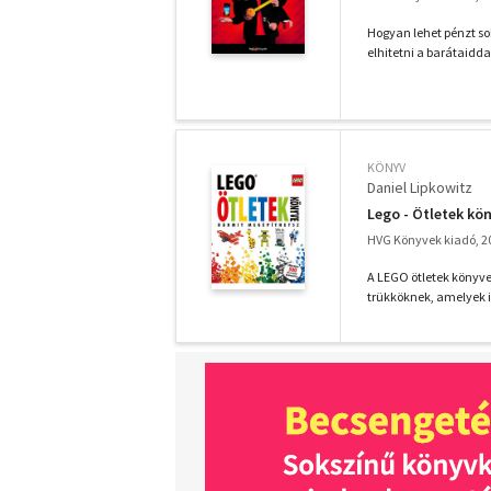
Hogyan lehet pénzt so
elhitetni a barátaidda
KÖNYV
Daniel Lipkowitz
Lego - Ötletek kö
HVG Könyvek kiadó, 2
A LEGO ötletek könyv
trükköknek, amelyek i