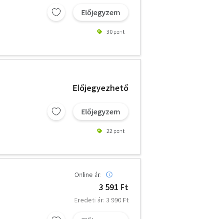
Előjegyzem
30 pont
Előjegyezhető
Előjegyzem
22 pont
Online ár:
3 591 Ft
Eredeti ár: 3 990 Ft