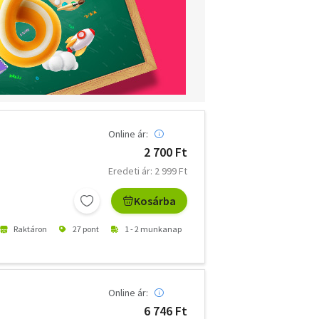
Online ár:
2 700 Ft
Eredeti ár: 2 999 Ft
Kosárba
Raktáron
27 pont
1 - 2 munkanap
Online ár:
6 746 Ft