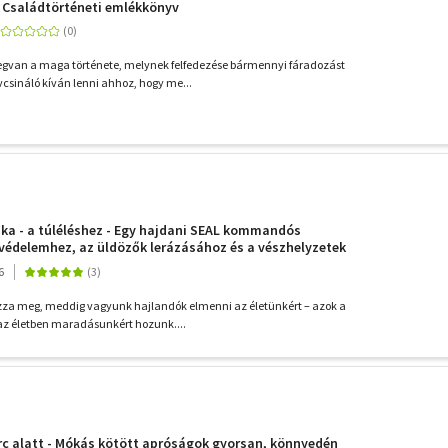
 Családtörténeti emlékkönyv
van a maga története, melynek felfedezése bármennyi fáradozást
sináló kíván lenni ahhoz, hogy me...
ika - a túléléshez - Egy hajdani SEAL kommandós
védelemhez, az üldözők lerázásához és a vészhelyzetek
6
zza meg, meddig vagyunk hajlandók elmenni az életünkért – azok a
az életben maradásunkért hozunk....
rc alatt - Mókás kötött apróságok gyorsan, könnyedén