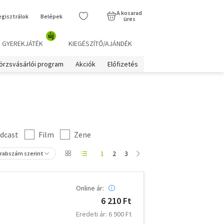
A kosarad
egisztrálok
Belépek
üres
új
GYEREKJÁTÉK
KIEGÉSZÍTŐ/AJÁNDÉK
örzsvásárlói program
Akciók
Előfizetés
dcast
Film
Zene
1
2
3
arabszám szerint
Online ár:
6 210 Ft
Eredeti ár: 6 900 Ft