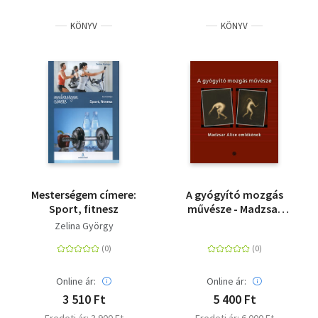
KÖNYV
KÖNYV
Mesterségem címere:
A gyógyító mozgás
Sport, fitnesz
művésze - Madzsar
Alice emlékének
Zelina György
Online ár:
Online ár:
3 510 Ft
5 400 Ft