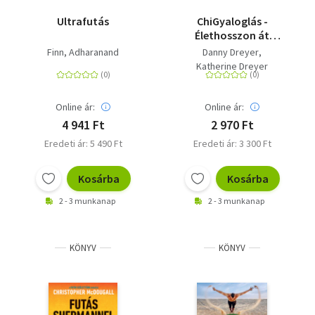
Ultrafutás
ChiGyaloglás -
Élethosszon át
egészségesen és
Finn, Adharanand
Danny Dreyer
energikusan járható
Katherine Dreyer
módszer
Online ár:
Online ár:
4 941 Ft
2 970 Ft
Eredeti ár: 5 490 Ft
Eredeti ár: 3 300 Ft
Kosárba
Kosárba
2 - 3 munkanap
2 - 3 munkanap
KÖNYV
KÖNYV