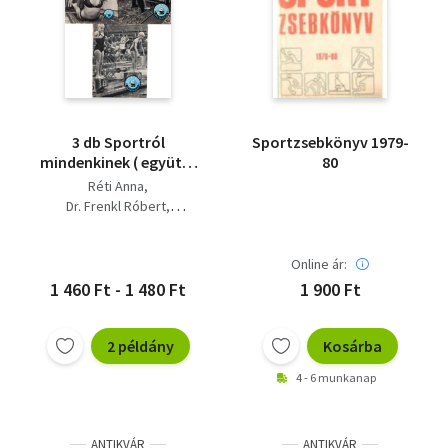
3 db Sportról
Sportzsebkönyv 1979-
mindenkinek ( együtt )
80
1. A kétarcú civilizáció
Réti Anna
és a sport,
Dr. Frenkl Róbert
2.Szabadidiő -
Neu Jenő
mozgás, 3. Századunk
divatja a sport
Online ár:
1 460 Ft - 1 480 Ft
1 900 Ft
2 példány
Kosárba
4 - 6 munkanap
ANTIKVÁR
ANTIKVÁR