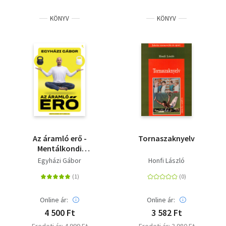
KÖNYV
KÖNYV
Az áramló erő -
Tornaszaknyelv
Mentálkondi
kettlebellel
Egyházi Gábor
Honfi László
Online ár:
Online ár:
4 500 Ft
3 582 Ft