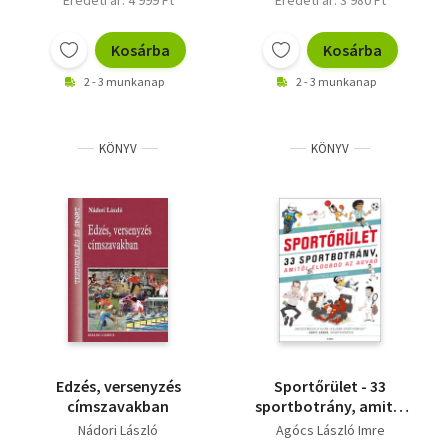
Eredeti ár: 4 999 Ft
Eredeti ár: 3 980 Ft
Kosárba
Kosárba
2 - 3 munkanap
2 - 3 munkanap
KÖNYV
KÖNYV
Edzés, versenyzés
Sportőrület - 33
címszavakban
sportbotrány, amitől
eldobod az agyad
Nádori László
Agócs László Imre