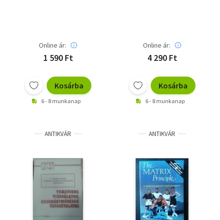
Röplabdázás -
egybekötve, nem
Nemzetközi
teljes!
szabályokkal bővített
kiadás
Online ár:
Online ár:
1 590 Ft
4 290 Ft
Kosárba
Kosárba
6 - 8 munkanap
6 - 8 munkanap
ANTIKVÁR
ANTIKVÁR