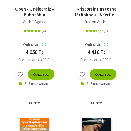
Open - Önéletrajz -
Kriston intim torna
Puhatábla
férfiaknak - A férfierő
megtartása - 2. kiadás
André Agassi
Kriston Andrea
Online ár:
Online ár:
4 050 Ft
4 410 Ft
Eredeti ár: 4 499 Ft
Eredeti ár: 4 900 Ft
Kosárba
Kosárba
6 - 8 munkanap
2 - 3 munkanap
KÖNYV
KÖNYV