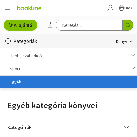
Üres
AI ajánló
Kategóriák
Könyv
Életmód, egészség
Hobbi, szabadidő
Erotika
Sport
Gyermek- és ifjúsági
Egyéb
Hobbi, szabadidő
Egyéb kategória könyvei
Irodalom
Művészet
Kategória
Kategóriák
szűrés
Szakkönyv