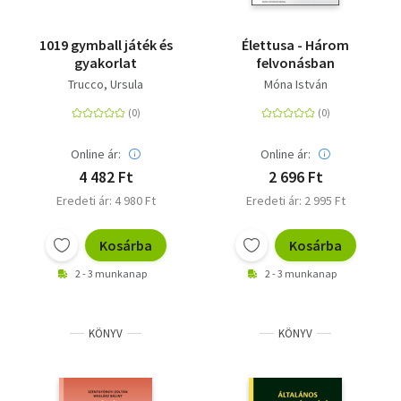
1019 gymball játék és
Élettusa - Három
gyakorlat
felvonásban
Trucco, Ursula
Móna István
Online ár:
Online ár:
4 482 Ft
2 696 Ft
Eredeti ár: 4 980 Ft
Eredeti ár: 2 995 Ft
Kosárba
Kosárba
2 - 3 munkanap
2 - 3 munkanap
KÖNYV
KÖNYV