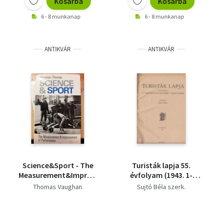
Kosárba
Kosárba
6 - 8 munkanap
6 - 8 munkanap
ANTIKVÁR
ANTIKVÁR
Science&Sport - The
Turisták lapja 55.
Measurement&Improvement
évfolyam (1943. 1-
of Performance
12.szám egybekötve)
Thomas Vaughan
Sujtó Béla szerk.