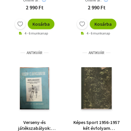
Online ár:
Online ár:
2 990 Ft
2 990 Ft
Kosárba
Kosárba
4 - 6 munkanap
4 - 6 munkanap
ANTIKVÁR
ANTIKVÁR
Verseny-és
Képes Sport 1956-1957
játékszabályok:
két évfolyam