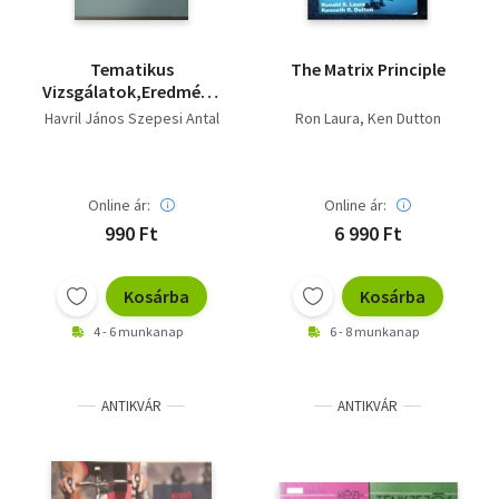
Tematikus
The Matrix Principle
Vizsgálatok,Eredménymérések
tapasztalatai
Havril János Szepesi Antal
Ron Laura
Ken Dutton
Online ár:
Online ár:
990 Ft
6 990 Ft
Kosárba
Kosárba
4 - 6 munkanap
6 - 8 munkanap
ANTIKVÁR
ANTIKVÁR