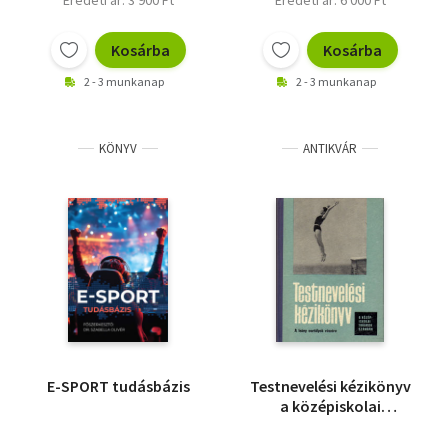
Eredeti ár: 3 900 Ft
Eredeti ár: 6 000 Ft
Kosárba
Kosárba
2 - 3 munkanap
2 - 3 munkanap
KÖNYV
ANTIKVÁR
E-SPORT tudásbázis
Testnevelési kézikönyv
a középiskolai
tanárok számára- A
leányok anyaga