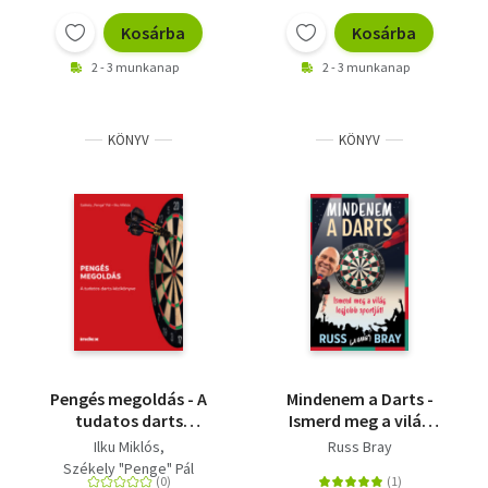
Kosárba
Kosárba
2 - 3 munkanap
2 - 3 munkanap
KÖNYV
KÖNYV
Pengés megoldás - A
Mindenem a Darts -
tudatos darts
Ismerd meg a világ
kézikönyve
legjobb sportját!
Ilku Miklós
Russ Bray
Székely "Penge" Pál