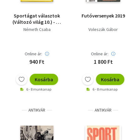
Sportágat választok
Futóversenyek 2019
(Változó világ 10.) - Az
én sportágam XIII/1
Németh Csaba
Voleszák Gábor
Online ár:
Online ár:
940 Ft
1 800 Ft
Kosárba
Kosárba
6 - 8 munkanap
6 - 8 munkanap
ANTIKVÁR
ANTIKVÁR