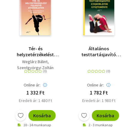
Tér- és
Általános
helyzetérzékelést
testtartásjavító
fejlesztő gyakorlatok -
gyakorlatok
Weglárz Bálint
Óvodás- és
gyűjteménye
Szentgyörgyi Zoltán
kisiskoláskorú
gyermekek részére
Online ár:
Online ár:
1 332 Ft
1 782 Ft
Eredeti ár: 1 480 Ft
Eredeti ár: 1 980 Ft
Kosárba
Kosárba
10 - 14 munkanap
2 - 3 munkanap