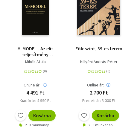
M-MODEL - Az elit
Földszint, 39-es terem
teljesítmény
keretrendszere
Mihók Attila
Killyéni András-Péter
Online ár:
Online ár:
4 491 Ft
2 700 Ft
Kiadói ár: 4 990 Ft
Eredeti ár: 3 000 Ft
Kosárba
Kosárba
2 - 3 munkanap
2 - 3 munkanap