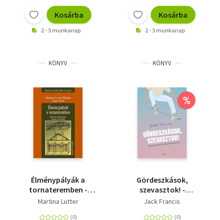
Kosárba
Kosárba
2 - 3 munkanap
2 - 3 munkanap
KÖNYV
KÖNYV
%
Élménypályák a
Gördeszkások,
tornateremben -
szevasztok! -
Játékok, gyakorlatok
Útmutató kezdő és
Martina Lutter
Jack Francis
haladó deszkásoknak