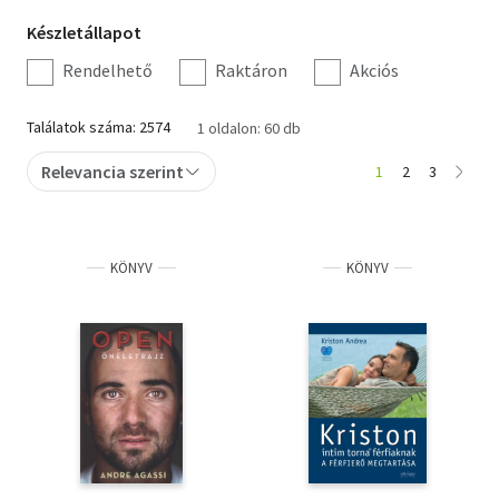
Készletállapot
Készletállapot
Szótár, nyelvkönyv
szűrés
Rendelhető
Raktáron
Akciós
Tankönyv, segédkönyv
Találatok száma: 2574
1 oldalon: 60 db
Társadalomtudomány
Relevancia szerint
1
2
3
Természettudomány
Történelem
KÖNYV
KÖNYV
Vallás