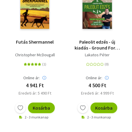
Futás Shermannel
Paleolit edzés - új
kiadás - Ground Force
Method - Ismerd meg
Christopher McDougall
Lakatos Péter
az ősi erő titkát!
Online ár:
Online ár:
4 941 Ft
4 500 Ft
Eredeti ár: 5 490 Ft
Eredeti ár: 4 999 Ft
Kosárba
Kosárba
2 - 3 munkanap
2 - 3 munkanap