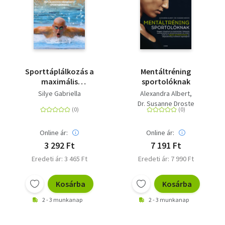
Sporttáplálkozás a
Mentáltréning
maximális
sportolóknak
teljesítményhez -
Silye Gabriella
Alexandra Albert
Táplálkozási
Dr. Susanne Droste
kézikönyv
sportolóknak
Online ár:
Online ár:
3 292 Ft
7 191 Ft
Eredeti ár: 3 465 Ft
Eredeti ár: 7 990 Ft
Kosárba
Kosárba
2 - 3 munkanap
2 - 3 munkanap