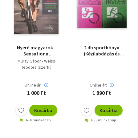
Nyerő magyarok -
2 db sportkönyv
Sensational
(Kézilabdázás és
Hungarians 2017
Teniszezés verseny- és
Muray Gábor - Weiss
játékszabályok)
Teodóra (szerk.)
Online ár:
Online ár:
1 000 Ft
1 890 Ft
Kosárba
Kosárba
6 - 8 munkanap
6 - 8 munkanap