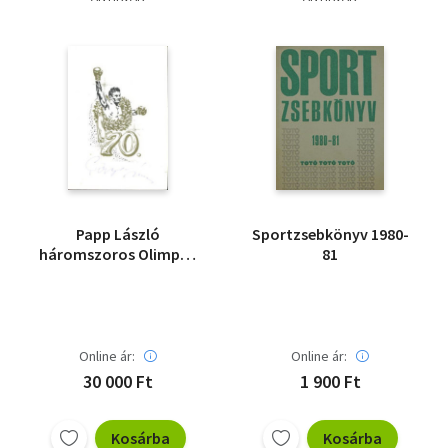
Papp László
Sportzsebkönyv 1980-
háromszoros Olimpiai
81
Bajnok 70.
születésnapja
(belépőjegy)
Online ár:
Online ár:
30 000 Ft
1 900 Ft
Kosárba
Kosárba