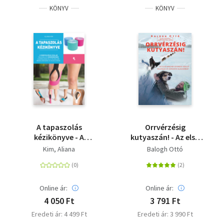
KÖNYV
KÖNYV
A tapaszolás
Orrvérzésig
kézikönyve - A
kutyaszán! - Az első
kineziológiai szalag
magyar Iditarod
Kim, Aliana
Balogh Ottó
használata
induló kalandjai és
mindenkinek a sérülés
versenyei Alaszkában
és fájdalom
megelőzésére és
Online ár:
Online ár:
kezelésére
4 050 Ft
3 791 Ft
Eredeti ár: 4 499 Ft
Eredeti ár: 3 990 Ft