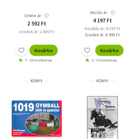
Akciós ár:
Online ár:
4 197 Ft
2 592 Ft
Korábbi ár: 4 197 Ft
Eredeti ár: 2 880 Ft
Eredeti ár: 6 995 Ft
Kosárba
Kosárba
7 - 10 munkanap
2 - 3 munkanap
KÖNYV
KÖNYV