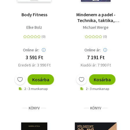
Body Fitness
Mindenem a padel -
Technika, taktika,
szabályok
Elke Bolz
Michael Werge
Online ár:
Online ár:
3 591 Ft
7 191 Ft
Eredeti ár: 3 990 Ft
Kiadói ár: 7 990 Ft
Kosárba
Kosárba
2 - 3 munkanap
2 - 3 munkanap
KÖNYV
KÖNYV