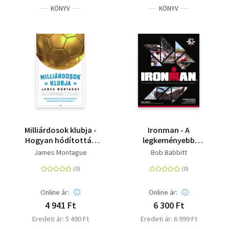
KÖNYV
KÖNYV
Milliárdosok klubja -
Ironman - A
Hogyan hódították
legkeményebb
meg és uralják a
állóképességi verseny
James Montague
Bob Babbitt
szupergazdag
hivatalos, illusztrált
klubtulajdonosok a
kézikönyve
világ labdarúgását?
Online ár:
Online ár:
4 941 Ft
6 300 Ft
Eredeti ár: 5 490 Ft
Eredeti ár: 6 999 Ft