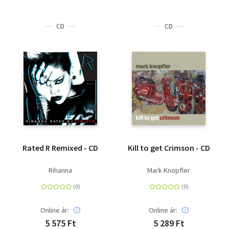
CD
CD
Rated R Remixed - CD
Kill to get Crimson - CD
Rihanna
Mark Knopfler
Online ár:
Online ár:
5 575 Ft
5 289 Ft