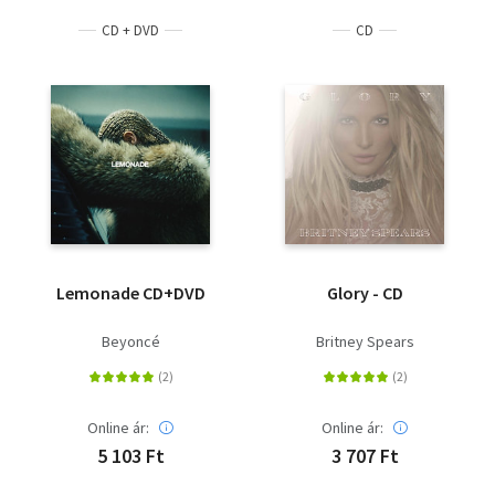
CD + DVD
CD
Lemonade CD+DVD
Glory - CD
Beyoncé
Britney Spears
Online ár:
Online ár:
5 103 Ft
3 707 Ft