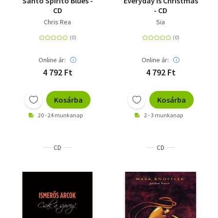
Santo Spirito Blues -
Everyday Is Christmas
CD
- CD
Chris Rea
Sia
Online ár:
Online ár:
4 792 Ft
4 792 Ft
Kosárba
Kosárba
20 - 24 munkanap
2 - 3 munkanap
CD
CD