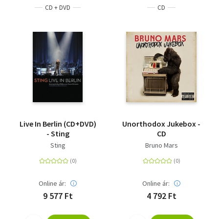
CD + DVD
CD
Live In Berlin (CD+DVD)
Unorthodox Jukebox -
- Sting
CD
Sting
Bruno Mars
Online ár:
Online ár:
9 577 Ft
4 792 Ft