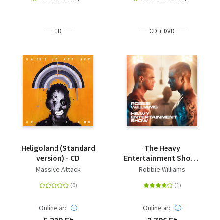
CD
CD + DVD
Heligoland (Standard
The Heavy
version) - CD
Entertainment Show -
CD/DVD
Massive Attack
Robbie Williams
Online ár:
Online ár: