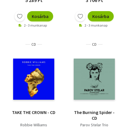
5 289 Ft
3 706 Ft
Kosárba
Kosárba
2 - 3 munkanap
2 - 3 munkanap
CD
CD
TAKE THE CROWN - CD
The Burning Spider -
CD
Robbie Williams
Parov Stelar Trio