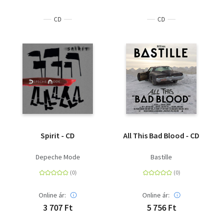
CD
CD
Spirit - CD
All This Bad Blood - CD
Depeche Mode
Bastille
Online ár:
Online ár:
3 707 Ft
5 756 Ft