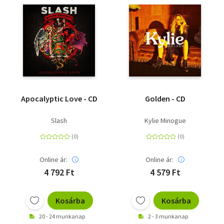
Apocalyptic Love - CD
Golden - CD
Slash
Kylie Minogue
Online ár:
Online ár:
4 792 Ft
4 579 Ft
Kosárba
Kosárba
20 - 24 munkanap
2 - 3 munkanap