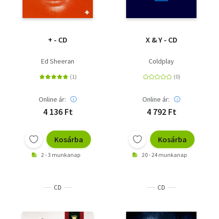
+ - CD
X & Y - CD
Ed Sheeran
Coldplay
Online ár:
Online ár:
4 136 Ft
4 792 Ft
Kosárba
Kosárba
2 - 3 munkanap
20 - 24 munkanap
CD
CD