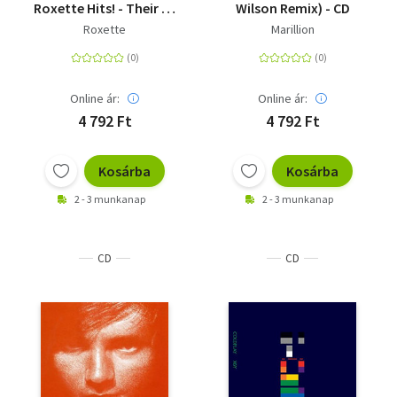
Roxette Hits! - Their 20
Wilson Remix) - CD
Greatest songs - CD
Roxette
Marillion
Online ár:
Online ár:
4 792 Ft
4 792 Ft
Kosárba
Kosárba
2 - 3 munkanap
2 - 3 munkanap
CD
CD