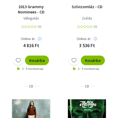
2013 Grammy
Szívizomláz - CD
Nominees - CD
Válogatás
Zséda
Online ár:
Online ár:
4 816 Ft
3 536 Ft
Kosárba
Kosárba
2 - 3 munkanap
2 - 3 munkanap
CD
CD