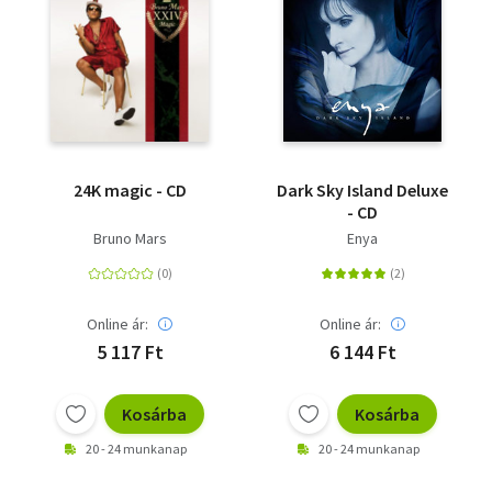
24K magic - CD
Dark Sky Island Deluxe
- CD
Bruno Mars
Enya
Online ár:
Online ár:
5 117 Ft
6 144 Ft
Kosárba
Kosárba
20 - 24 munkanap
20 - 24 munkanap