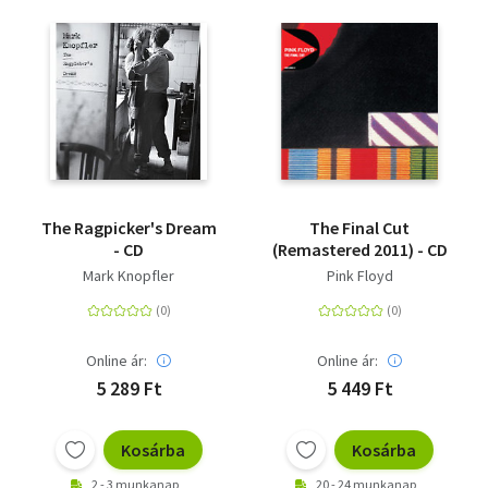
The Ragpicker's Dream
The Final Cut
- CD
(Remastered 2011) - CD
Mark Knopfler
Pink Floyd
Online ár:
Online ár:
5 289 Ft
5 449 Ft
Kosárba
Kosárba
2 - 3 munkanap
20 - 24 munkanap