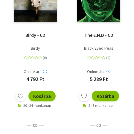
Birdy - CD
The E.N.D - CD
Birdy
Black Eyed Peas
Online ár:
Online ár:
4 792 Ft
5 289 Ft
Kosárba
Kosárba
20 - 24 munkanap
2 - 3 munkanap
CD
CD