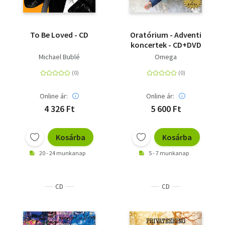
To Be Loved - CD
Oratórium - Adventi
koncertek - CD+DVD
Michael Bublé
Omega
Online ár:
Online ár:
4 326 Ft
5 600 Ft
Kosárba
Kosárba
20 - 24 munkanap
5 - 7 munkanap
CD
CD