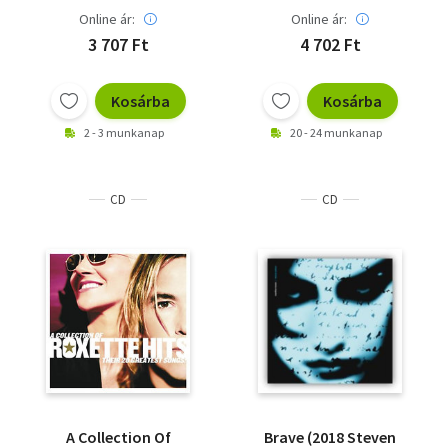
Online ár:
Online ár:
3 707 Ft
4 702 Ft
Kosárba
Kosárba
2 - 3 munkanap
20 - 24 munkanap
CD
CD
A Collection Of
Brave (2018 Steven