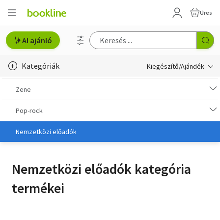
Üres
AI ajánló
Kategóriák
Kiegészítő/Ajándék
Ajándék, utalványok
Zene
Könyves kiegészítők
Pop-rock
Film
Nemzetközi előadók
Zene
Nemzetközi előadók kategória
termékei