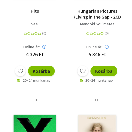
Hits
Hungarian Pictures
/Living in the Gap - 2CD
Seal
Mandoki Soulmates
Online ár:
Online ár:
4 326 Ft
5 346 Ft
Kosárba
Kosárba
20 - 24 munkanap
20 - 24 munkanap
CD
CD