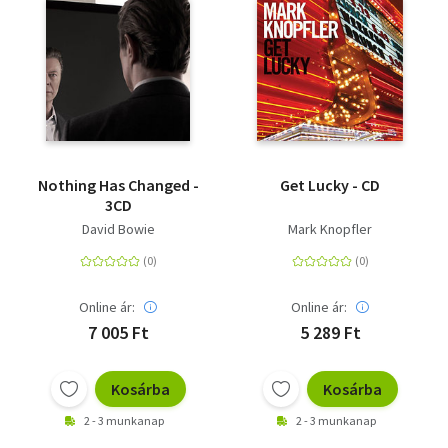
Nothing Has Changed -
Get Lucky - CD
3CD
David Bowie
Mark Knopfler
Online ár:
Online ár:
7 005 Ft
5 289 Ft
Kosárba
Kosárba
2 - 3 munkanap
2 - 3 munkanap