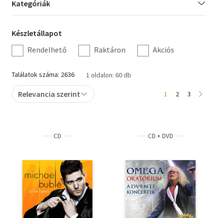
Kategória
Kategóriák
szűrés
Készletállapot
Készletállapot
szűrés
Rendelhető
Raktáron
Akciós
Találatok száma: 2636
1 oldalon: 60 db
Relevancia szerint
1
2
3
CD
CD + DVD