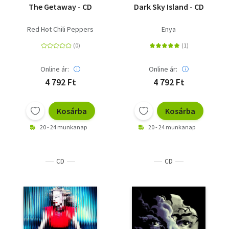
The Getaway - CD
Dark Sky Island - CD
Red Hot Chili Peppers
Enya
Online ár:
Online ár:
4 792 Ft
4 792 Ft
Kosárba
Kosárba
20 - 24 munkanap
20 - 24 munkanap
CD
CD