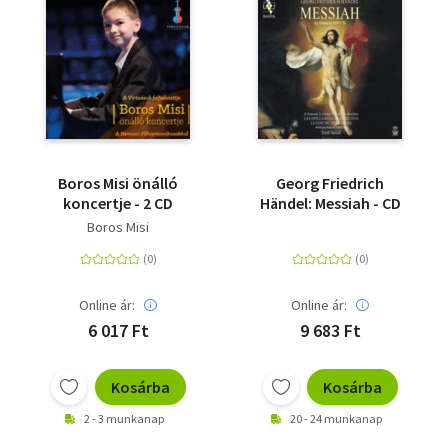
Boros Misi önálló
Georg Friedrich
koncertje - 2 CD
Händel: Messiah - CD
Boros Misi
Online ár:
Online ár:
6 017 Ft
9 683 Ft
Kosárba
Kosárba
2 - 3 munkanap
20 - 24 munkanap