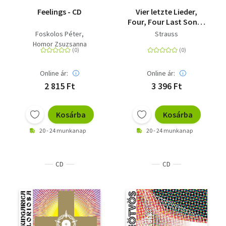
Feelings - CD
Vier letzte Lieder,
Four, Four Last Songs
- CD
Foskolos Péter
Strauss
Homor Zsuzsanna
Online ár:
Online ár:
2 815 Ft
3 396 Ft
Kosárba
Kosárba
20 - 24 munkanap
20 - 24 munkanap
CD
CD