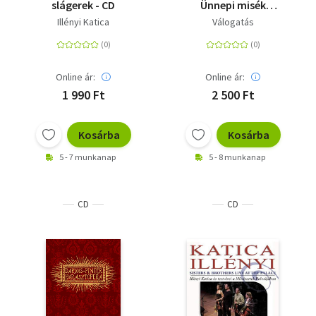
slágerek - CD
Ünnepi misék
pannonhalmi kórusok
Illényi Katica
Válogatás
előadásában
Online ár:
Online ár:
1 990 Ft
2 500 Ft
Kosárba
Kosárba
5 - 7 munkanap
5 - 8 munkanap
CD
CD