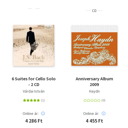
CD
6 Suites for Cello Solo
Anniversary Album
- 2 CD
2009
Várdai István
Haydn
Online ár:
Online ár:
4 286 Ft
4 455 Ft