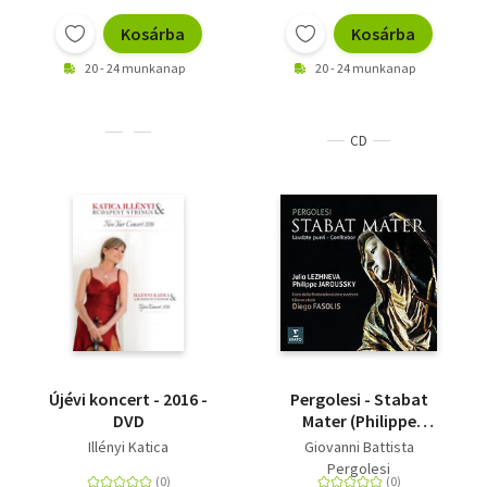
Kosárba
Kosárba
20 - 24 munkanap
20 - 24 munkanap
CD
Újévi koncert - 2016 -
Pergolesi - Stabat
DVD
Mater (Philippe
Jaroussky)
Illényi Katica
Giovanni Battista
Pergolesi