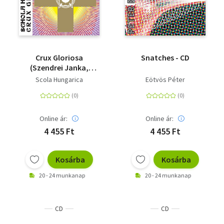
Crux Gloriosa
Snatches - CD
(Szendrei Janka,
Dobszay László) - CD
Scola Hungarica
Eötvös Péter
Online ár:
Online ár:
4 455 Ft
4 455 Ft
Kosárba
Kosárba
20 - 24 munkanap
20 - 24 munkanap
CD
CD