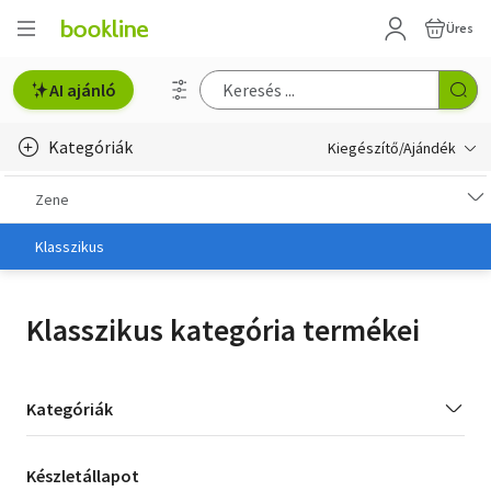
Üres
AI ajánló
Kategóriák
Kiegészítő/Ajándék
Ajándék, utalványok
Zene
Könyves kiegészítők
Klasszikus
Film
Klasszikus kategória termékei
Zene
Kategória
Kategóriák
szűrés
Készletállapot
Készletállapot