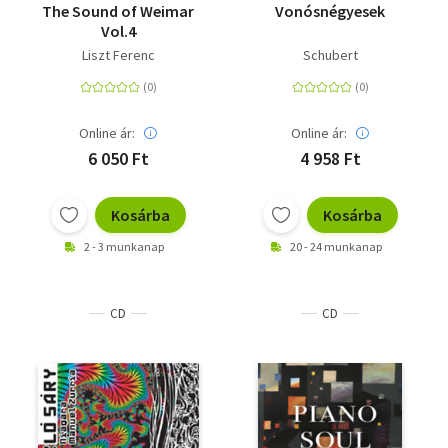
The Sound of Weimar
Vonósnégyesek
Vol.4
Liszt Ferenc
Schubert
Online ár:
Online ár:
6 050 Ft
4 958 Ft
Kosárba
Kosárba
2 - 3 munkanap
20 - 24 munkanap
CD
CD