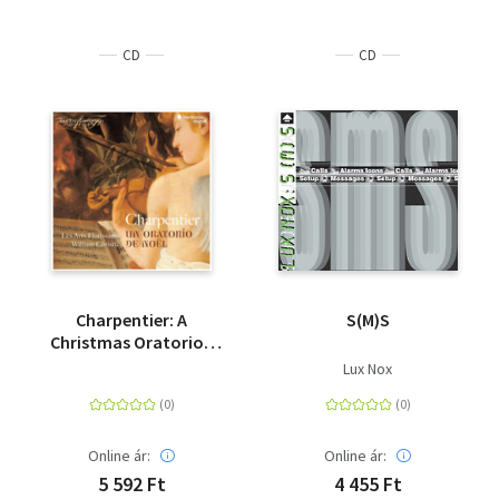
CD
CD
Charpentier: A
S(M)S
Christmas Oratorio -
CD
Lux Nox
Online ár:
Online ár:
5 592 Ft
4 455 Ft