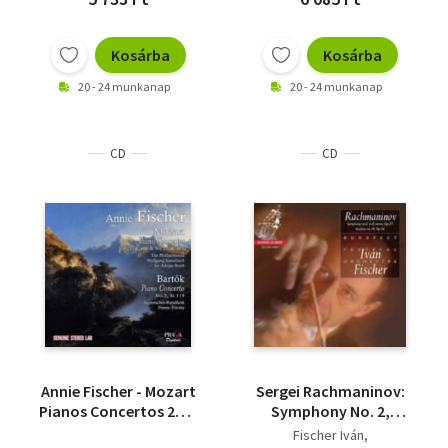
Kosárba
Kosárba
20 - 24 munkanap
20 - 24 munkanap
CD
CD
Annie Fischer - Mozart
Sergei Rachmaninov:
Pianos Concertos 21 &
Symphony No. 2,
23 - Bartók Piano
Vocalise (SACD)
Fischer Iván