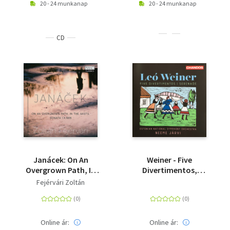
20 - 24 munkanap
20 - 24 munkanap
CD
Janácek: On An
Weiner - Five
Overgrown Path, In
Divertimentos,
The Mists, Sonata
Serenade - CD -
Fejérvári Zoltán
1.X1905 - CD
Estonian National
Symphony Orchestra,
Neeme Jarvi
Online ár:
Online ár: