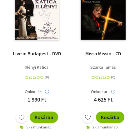
Live in Budapest - DVD
Missa Missio - CD
Illényi Katica
Szarka Tamás
Online ár:
Online ár:
1 990 Ft
4 625 Ft
Kosárba
Kosárba
5 - 7 munkanap
2 - 3 munkanap