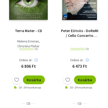
Terra Mater - CD
Peter Eötvös - DoReMi
/ Cello Concerto
Grosso / Speaking
Malena Ernman
Drums - CD
Christina Pluhar
Online ár:
Online ár:
6 806 Ft
6 473 Ft
Kosárba
Kosárba
20 - 24 munkanap
20 - 24 munkanap
CD
CD