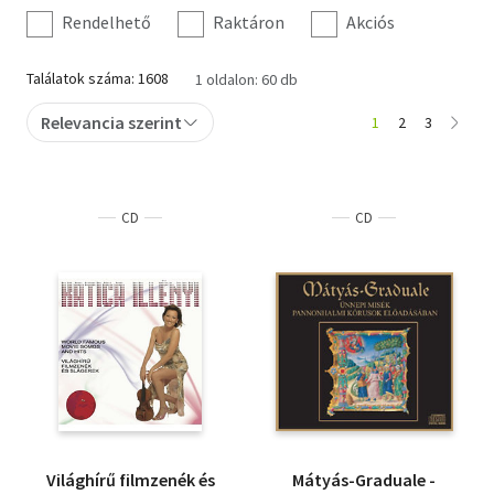
szűrés
Rendelhető
Raktáron
Akciós
Találatok száma: 1608
1 oldalon: 60 db
Relevancia szerint
1
2
3
CD
CD
Világhírű filmzenék és
Mátyás-Graduale -