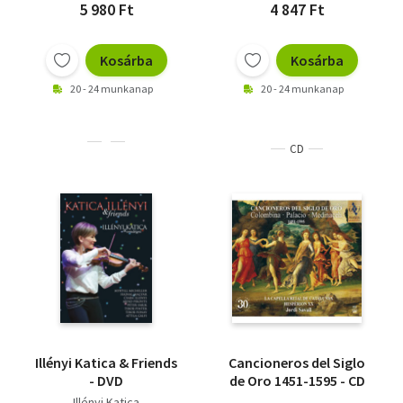
5 980 Ft
4 847 Ft
Kosárba
Kosárba
20 - 24 munkanap
20 - 24 munkanap
CD
Illényi Katica & Friends
Cancioneros del Siglo
- DVD
de Oro 1451-1595 - CD
Illényi Katica