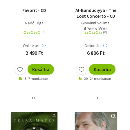
Favorit - CD
Al-Bunduqiyya - The
Lost Concerto - CD
Nédó Olga
Giovanni Sollima
Il Pomo D'Oro
Online ár:
Online ár:
2 490 Ft
6 806 Ft
Kosárba
Kosárba
5 - 7 munkanap
20 - 24 munkanap
CD
CD