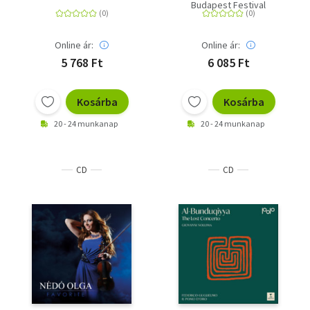
Concerto 3 - CD
Budapest Festival
Orchestra
Online ár:
Online ár:
5 768 Ft
6 085 Ft
Kosárba
Kosárba
20 - 24 munkanap
20 - 24 munkanap
CD
CD