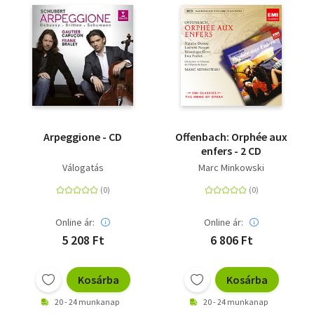
Arpeggione - CD
Offenbach: Orphée aux
enfers - 2 CD
Válogatás
Marc Minkowski
Online ár:
Online ár:
5 208 Ft
6 806 Ft
Kosárba
Kosárba
20 - 24 munkanap
20 - 24 munkanap