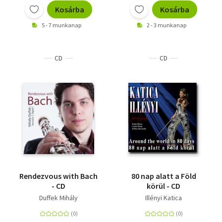
Kosárba
Kosárba
5 - 7 munkanap
2 - 3 munkanap
CD
CD
Rendezvous with Bach
80 nap alatt a Föld
- CD
körül - CD
Duffek Mihály
Illényi Katica