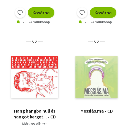
Kosárba
Kosárba
20 - 24 munkanap
20 - 24 munkanap
CD
CD
Hang hangba hull és
Messiás.ma - CD
hangot kerget... - CD
Márkos Albert