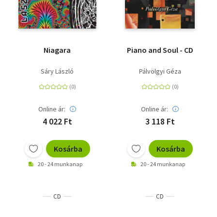
Niagara
Piano and Soul - CD
Sáry László
Pálvölgyi Géza
Online ár:
Online ár:
4 022 Ft
3 118 Ft
Kosárba
Kosárba
20 - 24 munkanap
20 - 24 munkanap
CD
CD