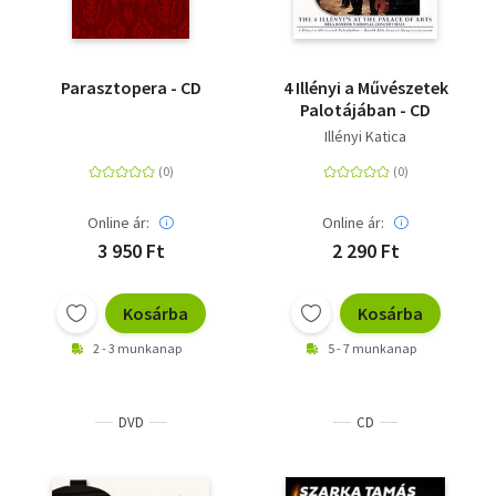
Parasztopera - CD
4 Illényi a Művészetek
Palotájában - CD
Illényi Katica
Online ár:
Online ár:
3 950 Ft
2 290 Ft
Kosárba
Kosárba
2 - 3 munkanap
5 - 7 munkanap
DVD
CD