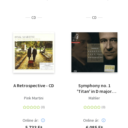
CD
CD
A Retrospective - CD
Symphony no. 1
'Titan' in D major
1884-88 (Budapest
Pink Martini
Mahler
Festival Orchestra -
Fischer Iván) (SACD)
Online ár:
Online ár:
5 733 Ft
6 085 Ft