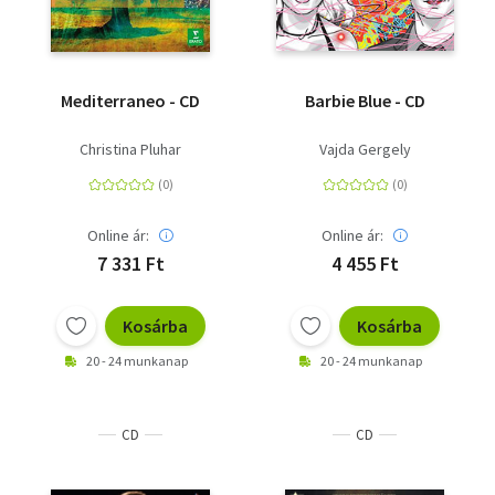
Mediterraneo - CD
Barbie Blue - CD
Christina Pluhar
Vajda Gergely
Online ár:
Online ár:
7 331 Ft
4 455 Ft
Kosárba
Kosárba
20 - 24 munkanap
20 - 24 munkanap
CD
CD