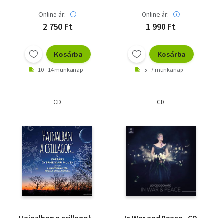
Online ár:
Online ár:
2 750 Ft
1 990 Ft
Kosárba
Kosárba
10 - 14 munkanap
5 - 7 munkanap
CD
CD
Hajnalban a csillagok -
In War and Peace - CD