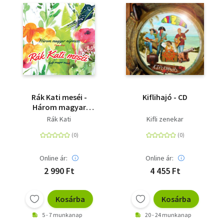
Rák Kati meséi -
Kiflihajó - CD
Három magyar
népmese - Szép
Rák Kati
Kifli zenekar
magyar mesék - CD
Online ár:
Online ár:
2 990 Ft
4 455 Ft
Kosárba
Kosárba
5 - 7 munkanap
20 - 24 munkanap