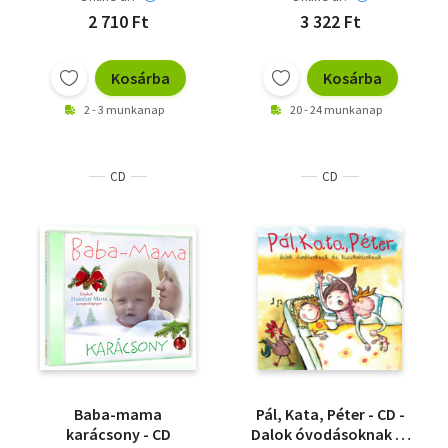
2 710 Ft
3 322 Ft
Kosárba
Kosárba
2 - 3 munkanap
20 - 24 munkanap
CD
CD
Baba-mama
Pál, Kata, Péter - CD -
karácsony - CD
Dalok óvodásoknak és