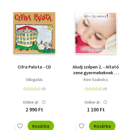
Cifra Palota - CD
Aludj szépen 2. - Altató
zene gyermekeknek 12
éves korig - karton
Válogatás
Kövi Szabolcs
tokos CD
Online ár:
Online ár:
2 990 Ft
1 100 Ft
Kosárba
Kosárba