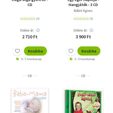
CD
Hangjáték - 3 CD
Bálint Ágnes
Online ár:
Online ár:
2 710 Ft
3 900 Ft
Kosárba
Kosárba
5 - 7 munkanap
2 - 3 munkanap
CD
CD