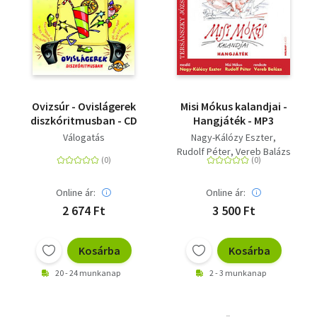
Ovizsúr - Ovislágerek
Misi Mókus kalandjai -
diszkóritmusban - CD
Hangjáték - MP3
Válogatás
Nagy-Kálózy Eszter
Rudolf Péter
Vereb Balázs
Online ár:
Online ár:
2 674 Ft
3 500 Ft
Kosárba
Kosárba
20 - 24 munkanap
2 - 3 munkanap