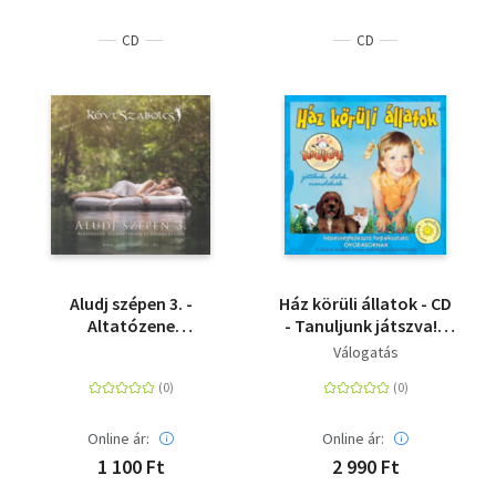
CD
CD
Aludj szépen 3. -
Ház körüli állatok - CD
Altatózene
- Tanuljunk játszva! -
felnőtteknek és
Játékok, dalok,
Válogatás
gyermekeknek -
mondókák -
karton tokos CD
Képességfejlesztő
foglalkoztató
óvodásoknak
Online ár:
Online ár:
1 100 Ft
2 990 Ft