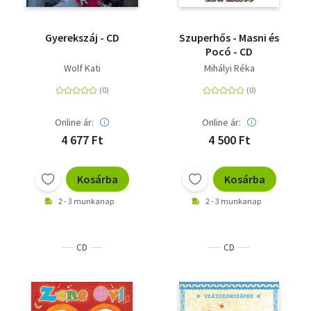
Gyerekszáj - CD
Szuperhős - Masni és
Pocó - CD
Wolf Kati
Mihályi Réka
Online ár:
Online ár:
4 677 Ft
4 500 Ft
Kosárba
Kosárba
2 - 3 munkanap
2 - 3 munkanap
CD
CD