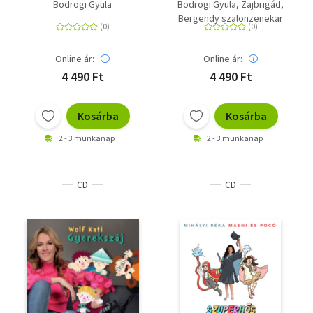
kalandjai - Hófehérke
háznál, öröm a háznál
Bodrogi Gyula
Bodrogi Gyula
Zajbrigád
és Piroska - CD
- Süsü, a pesztra -
Bergendy szalonzenekar
Hófehérke
Online ár:
Online ár:
4 490 Ft
4 490 Ft
Kosárba
Kosárba
2 - 3 munkanap
2 - 3 munkanap
CD
CD