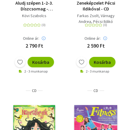
Aludj szépen 1-2-3.
Zeneképzelet Pécsi
Díszcsomag -
Ildikóval - CD
Altatózene
Kövi Szabolcs
Farkas Zsolt, Várnagy
gyermekeknek - 3 CD
Andrea, Pécsi Ildikó
Online ár:
Online ár:
2 790 Ft
2 590 Ft
Kosárba
Kosárba
2 - 3 munkanap
2 - 3 munkanap
CD
CD