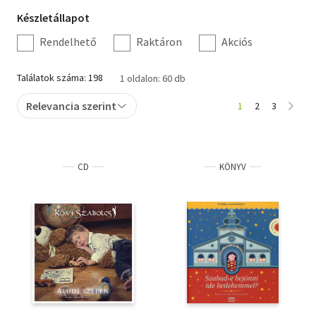
Készletállapot
Készletállapot
szűrés
Rendelhető
Raktáron
Akciós
Találatok száma: 198
1 oldalon: 60 db
Relevancia szerint
1
2
3
CD
KÖNYV