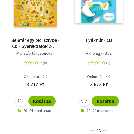
Belefér egy pici szívbe -
Tyúkhúr - CD
CD - Gyerekdalok 2-től
12 éves korig
Pici szív tánczenekar
Hahó Együttes
Online ár:
Online ár:
3 217 Ft
2 673 Ft
Kosárba
Kosárba
20 - 24 munkanap
20 - 24 munkanap
CD