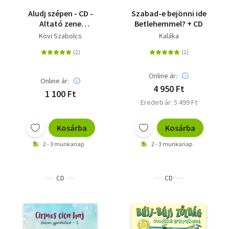
Aludj szépen - CD -
Szabad-e bejönni ide
Altató zene
Betlehemmel? + CD
gyerekeknek 0-12 éves
Kövi Szabolcs
Kaláka
korig
Online ár:
Online ár:
4 950 Ft
1 100 Ft
Eredeti ár: 5 499 Ft
Kosárba
Kosárba
2 - 3 munkanap
2 - 3 munkanap
CD
CD