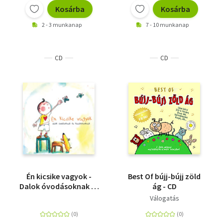
Kosárba
Kosárba
2 - 3 munkanap
7 - 10 munkanap
CD
CD
Én kicsike vagyok -
Best Of bújj-bújj zöld
Dalok óvodásoknak és
ág - CD
kisiskolásoknak - CD
Válogatás