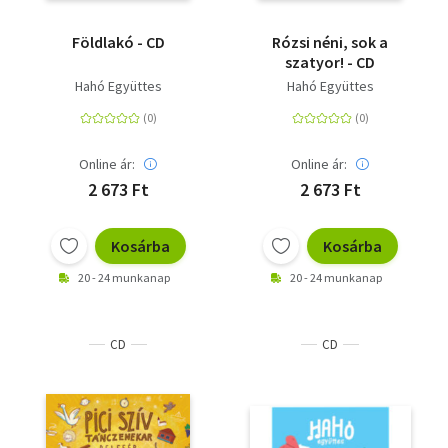
Földlakó - CD
Rózsi néni, sok a
szatyor! - CD
Hahó Együttes
Hahó Együttes
Online ár:
Online ár:
2 673 Ft
2 673 Ft
Kosárba
Kosárba
20 - 24 munkanap
20 - 24 munkanap
CD
CD