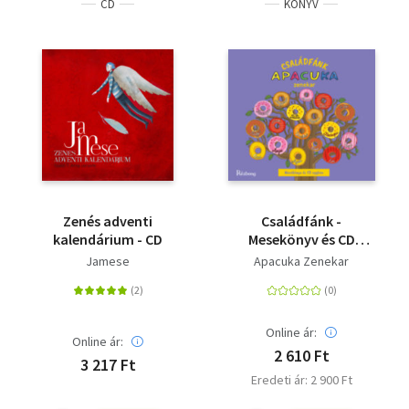
CD
KÖNYV
Zenés adventi
Családfánk -
kalendárium - CD
Mesekönyv és CD
egyben
Jamese
Apacuka Zenekar
Online ár:
Online ár:
2 610 Ft
3 217 Ft
Eredeti ár: 2 900 Ft