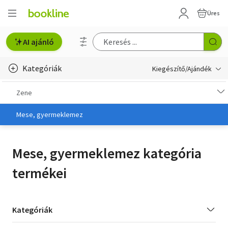
Üres
AI ajánló
Kategóriák
Kiegészítő/Ajándék
Ajándék, utalványok
Zene
Könyves kiegészítők
Mese, gyermeklemez
Film
Mese, gyermeklemez kategória
Zene
termékei
Kategória
Kategóriák
szűrés