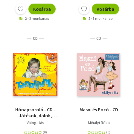
Kosárba
Kosárba
2 - 3 munkanap
2 - 3 munkanap
CD
CD
Hónapsoroló - CD -
Masni és Pocó - CD
Játékok, dalok,
mondókák -
Válogatás
Mihályi Réka
Képességfejlesztő
foglalkoztató