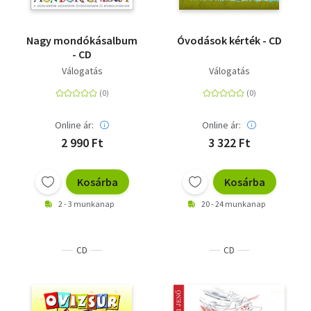
Nagy mondókásalbum
Óvodások kérték - CD
- CD
Válogatás
Válogatás
Online ár:
Online ár:
2 990 Ft
3 322 Ft
Kosárba
Kosárba
2 - 3 munkanap
20 - 24 munkanap
CD
CD