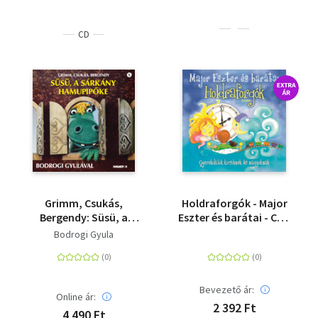
CD
Grimm, Csukás,
Holdraforgók - Major
Bergendy: Süsü, a
Eszter és barátai - CD -
sárkány - Hamupipőke
Gyerekdalok kicsiknek
Bodrogi Gyula
- CD
és nagyoknak
Bevezető ár:
Online ár:
2 392 Ft
4 490 Ft