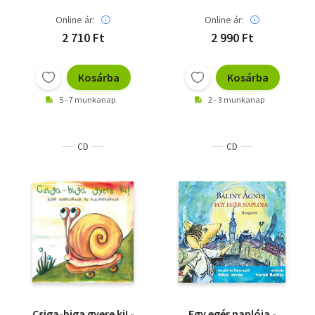
Online ár:
Online ár:
2 710 Ft
2 990 Ft
Kosárba
Kosárba
5 - 7 munkanap
2 - 3 munkanap
CD
CD
Csiga-biga gyere ki! -
Egy egér naplója -