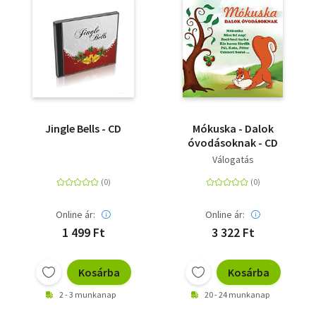
Jingle Bells - CD
Mókuska - Dalok
óvodásoknak - CD
Válogatás
Online ár:
Online ár:
1 499 Ft
3 322 Ft
Kosárba
Kosárba
2 - 3 munkanap
20 - 24 munkanap