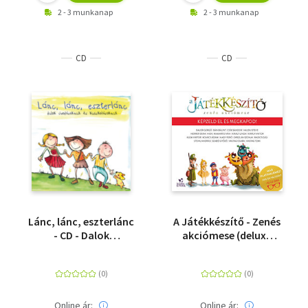
2 - 3 munkanap
2 - 3 munkanap
CD
CD
Lánc, lánc, eszterlánc
A Játékkészítő - Zenés
- CD - Dalok
akciómese (deluxe
óvodásoknak és
edition) - CD
kisiskolásoknak
Online ár:
Online ár: