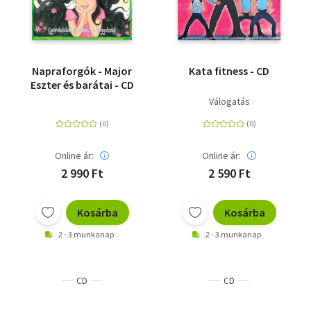
Napraforgók - Major
Kata fitness - CD
Eszter és barátai - CD
Válogatás
Online ár:
Online ár:
2 990 Ft
2 590 Ft
Kosárba
Kosárba
2 - 3 munkanap
2 - 3 munkanap
CD
CD