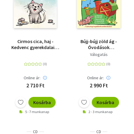
Cirmos cica, haj -
Bújj-bújj zöld ág -
Kedvenc gyerekdalaink
Óvodások
3. - CD
aranyalbuma - CD
Válogatás
Online ár:
Online ár:
2 710 Ft
2 990 Ft
Kosárba
Kosárba
5 - 7 munkanap
2 - 3 munkanap
CD
CD