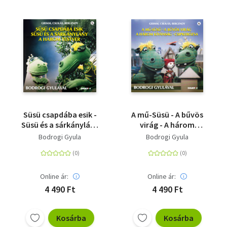
Süsü csapdába esik -
A mű-Süsü - A bűvös
Süsü és a sárkánylány
virág - A három
- A három testvér -
kívánság - Csipkerózsa
Bodrogi Gyula
Bodrogi Gyula
Grimm, Csukás,
- Grimm, Csukás,
Bergendy 5.
Bergendy 4.
Online ár:
Online ár:
4 490 Ft
4 490 Ft
Kosárba
Kosárba