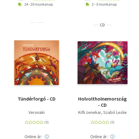
14 - 20 munkanap
2 - 3 munkanap
CD
Tündérforgó - CD
Holvoltholnemország
- CD
Veronaki
Kifli zenekar
Szabó Leslie
Online ár:
Online ár: