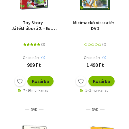
Toy Story -
Micimackó visszatér -
Játékháború 2. - Extra
DVD
változat
Online ár:
Online ár:
999 Ft
1 490 Ft
Kosárba
Kosárba
7 - 10 munkanap
1 - 2 munkanap
DVD
DVD