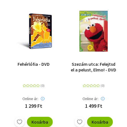
Fehérlófia - DVD
Szezám utca: Felejtsd
el a pelust, Elmo! - DVD
Online ár:
Online ár:
1 299 Ft
1 499 Ft
Kosárba
Kosárba