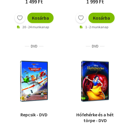
1 499 Ft
1 999 Ft
Kosárba
Kosárba
20 - 24 munkanap
1 - 2 munkanap
DVD
DVD
Repcsik - DVD
Hófehérke és a hét
törpe - DVD