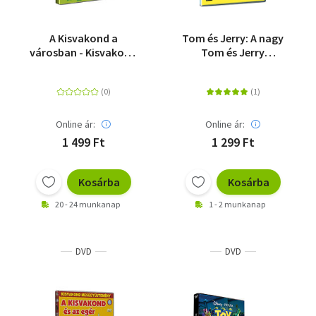
A Kisvakond a
Tom és Jerry: A nagy
városban - Kisvakond
Tom és Jerry
mesegyűjtemény 3. -
gyűjtemény 5. - DVD
DVD
Online ár:
Online ár:
1 499 Ft
1 299 Ft
Kosárba
Kosárba
20 - 24 munkanap
1 - 2 munkanap
DVD
DVD