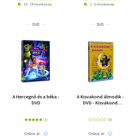
20 - 24 munkanap
1 - 2 munkanap
DVD
DVD
A Hercegnő és a béka -
A Kisvakond álmodik -
DVD
DVD - Kisvakond
mesegyűjtemény 4. -
DVD
Online ár:
Online ár: