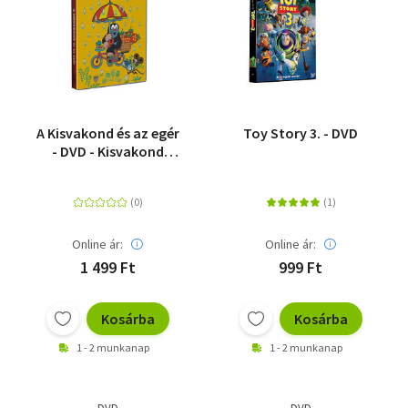
A Kisvakond és az egér
Toy Story 3. - DVD
- DVD - Kisvakond
mesegyűjtemény 7. -
DVD
Online ár:
Online ár:
1 499 Ft
999 Ft
Kosárba
Kosárba
1 - 2 munkanap
1 - 2 munkanap