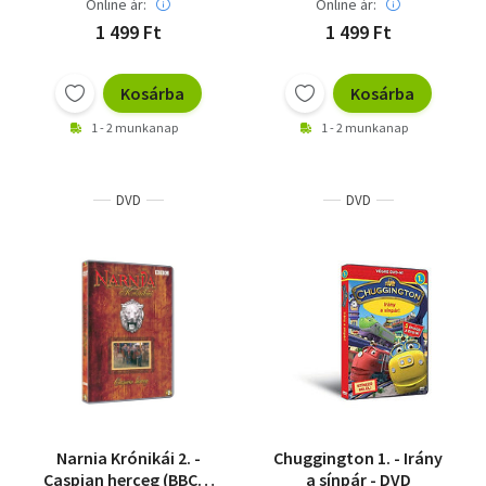
Online ár:
Online ár:
1 499 Ft
1 499 Ft
Kosárba
Kosárba
1 - 2 munkanap
1 - 2 munkanap
DVD
DVD
Narnia Krónikái 2. -
Chuggington 1. - Irány
Caspian herceg (BBC) -
a sínpár - DVD