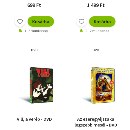
699 Ft
1 499 Ft
Kosárba
Kosárba
1 - 2 munkanap
1 - 2 munkanap
DVD
DVD
Vili, a veréb - DVD
Az ezeregyéjszaka
legszebb meséi - DVD