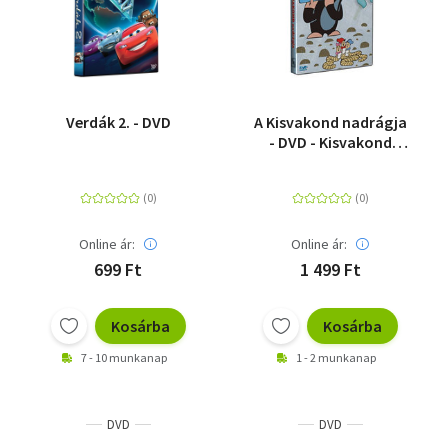
Verdák 2. - DVD
A Kisvakond nadrágja
- DVD - Kisvakond
mesegyűjtemény 2. -
DVD
Online ár:
Online ár:
699 Ft
1 499 Ft
Kosárba
Kosárba
7 - 10 munkanap
1 - 2 munkanap
DVD
DVD