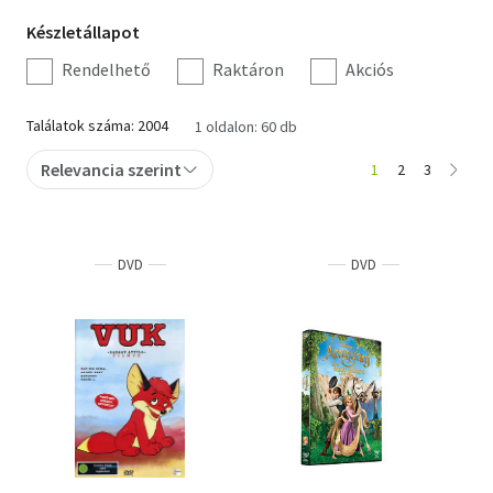
Készletállapot
Készletállapot
szűrés
Rendelhető
Raktáron
Akciós
Találatok száma: 2004
1 oldalon: 60 db
Relevancia szerint
1
2
3
DVD
DVD