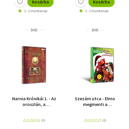
Kosárba
Kosárba
1 - 2 munkanap
1 - 2 munkanap
DVD
DVD
Narnia Krónikái 1. - Az
Szezám utca - Elmo
oroszlán, a
megmenti a
boszorkány és a
karácsonyt - DVD
ruhásszekrény (BBC) -
DVD