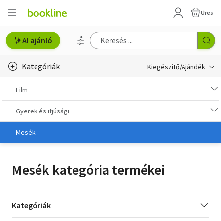
Üres
AI ajánló
Kategóriák
Kiegészítő/Ajándék
Ajándék, utalványok
Film
Könyves kiegészítők
Gyerek és ifjúsági
Film
Mesék
Zene
Mesék kategória termékei
Kategória
Kategóriák
szűrés