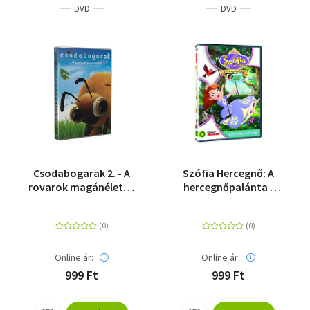
DVD
DVD
Csodabogarak 2. - A
Szófia Hercegnő: A
rovarok magánélete -
hercegnőpalánta -
DVD
DVD
Online ár:
Online ár:
999 Ft
999 Ft