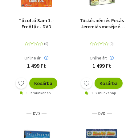
Tűzoltó Sam 1. -
Tüskés néni és Pecás
Erdőtűz - DVD
Jeremiás meséje és
egyéb történetek -
Beatrix Potter 3. - DVD
Online ár:
Online ár:
1 499 Ft
1 499 Ft
Kosárba
Kosárba
1 - 2 munkanap
1 - 2 munkanap
DVD
DVD