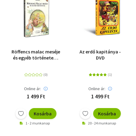
Röffencs malac meséje
Az erdő kapitánya -
és egyéb történetek -
DVD
Beatrix Potter sorozat
2. - DVD
Online ár:
Online ár:
1 499 Ft
1 499 Ft
Kosárba
Kosárba
1 - 2 munkanap
20 - 24 munkanap