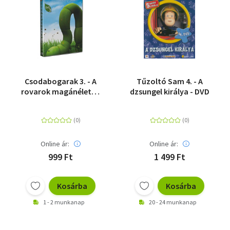
Csodabogarak 3. - A
Tűzoltó Sam 4. - A
rovarok magánélete -
dzsungel királya - DVD
DVD
Online ár:
Online ár:
999 Ft
1 499 Ft
Kosárba
Kosárba
1 - 2 munkanap
20 - 24 munkanap