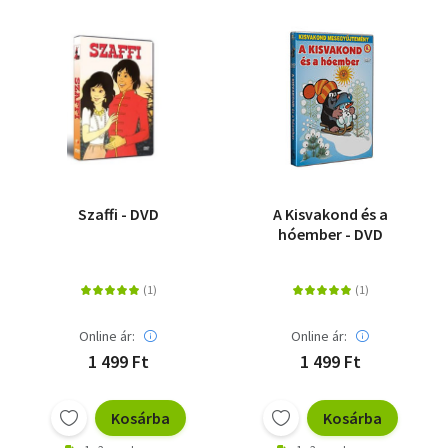
Szaffi - DVD
A Kisvakond és a
hóember - DVD
Online ár:
Online ár:
1 499 Ft
1 499 Ft
Kosárba
Kosárba