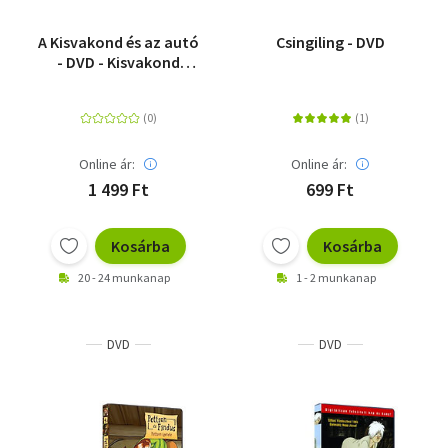
A Kisvakond és az autó
Csingiling - DVD
- DVD - Kisvakond
mesegyűjtemény 1. -
DVD
Online ár:
Online ár:
1 499 Ft
699 Ft
Kosárba
Kosárba
20 - 24 munkanap
1 - 2 munkanap
DVD
DVD