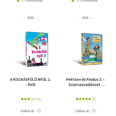
1 - 2 munkanap
1 - 2 munkanap
DVD
DVD
A KOCKÁSFÜLŰ NYÚL 2.
Pettson és Findus 3. -
- DVD
Szarvasvadászat -
DVD
Online ár:
Online ár: