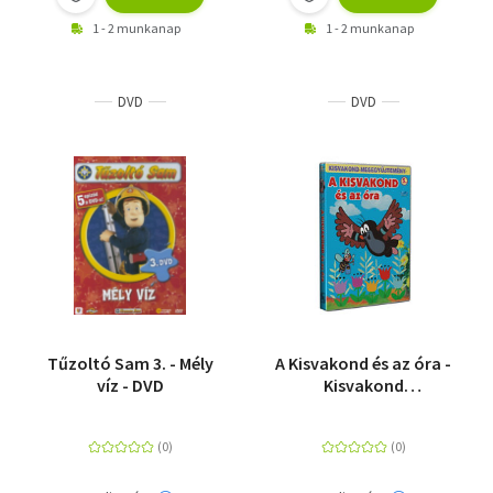
1 - 2 munkanap
1 - 2 munkanap
DVD
DVD
Tűzoltó Sam 3. - Mély
A Kisvakond és az óra -
víz - DVD
Kisvakond
mesegyűjtemény 5. -
DVD