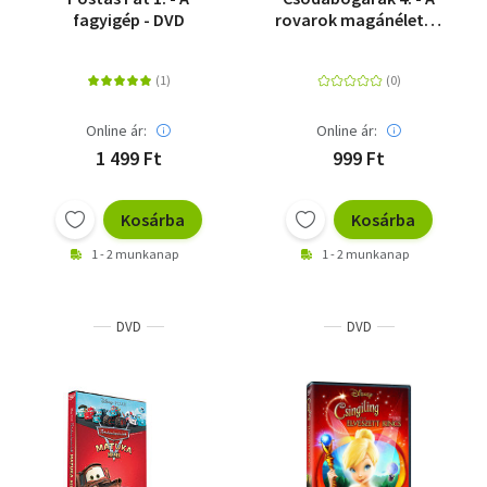
fagyigép - DVD
rovarok magánélete -
DVD
Online ár:
Online ár:
1 499 Ft
999 Ft
Kosárba
Kosárba
1 - 2 munkanap
1 - 2 munkanap
DVD
DVD