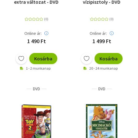
extra változat - DVD
vízipisztoly - DVD
Online ár:
Online ár:
1 490 Ft
1 499 Ft
Kosárba
Kosárba
1 - 2 munkanap
20 - 24 munkanap
DVD
DVD