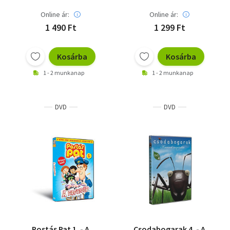
Online ár:
Online ár:
1 490 Ft
1 299 Ft
Kosárba
Kosárba
1 - 2 munkanap
1 - 2 munkanap
DVD
DVD
Postás Pat 1. - A
Csodabogarak 4. - A