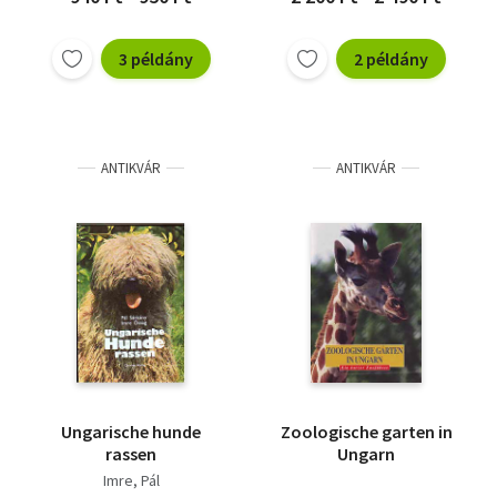
3 példány
2 példány
ANTIKVÁR
ANTIKVÁR
Ungarische hunde
Zoologische garten in
rassen
Ungarn
Imre
Pál