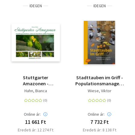
IDEGEN
IDEGEN
Stuttgarter
Stadttauben im Griff -
Amazonen -
Populationsmanagement
Familengeschichten,
- artgerecht und
Hahn, Bianca
Wiese, Viktor
Leben & Charaktere
erfolgreich
wilder Papageien
Online ár:
Online ár:
11 661 Ft
7 732 Ft
Eredeti ár: 12 274 Ft
Eredeti ár: 8 138 Ft