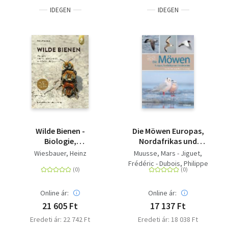
IDEGEN
IDEGEN
Wilde Bienen -
Die Möwen Europas,
Biologie,
Nordafrikas und
Lebensraumdynamik
Vorderasiens - Der
Wiesbauer, Heinz
Muusse, Mars - Jiguet,
und Gefährdung.
Bestimmungsführer
Frédéric - Dubois, Philippe
Artenporträts von
J. - Adriaens, Peter
über 510 Wildbienen
Mitteleuropas
Online ár:
Online ár:
21 605 Ft
17 137 Ft
Eredeti ár: 22 742 Ft
Eredeti ár: 18 038 Ft