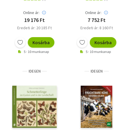
Online ár:
Online ár:
19 176 Ft
7 752 Ft
Eredeti ár: 20 185 Ft
Eredeti ár: 8 160 Ft
Kosárba
Kosárba
5 - 10 munkanap
5 - 10 munkanap
IDEGEN
IDEGEN