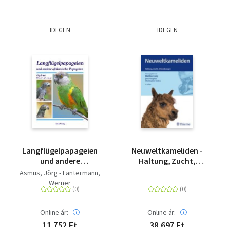
IDEGEN
IDEGEN
Langflügelpapageien
Neuweltkameliden -
und andere
Haltung, Zucht,
afrikanische
Erkrankungen
Asmus, Jörg - Lantermann,
Papageien
Werner
Online ár:
Online ár:
11 752 Ft
38 697 Ft