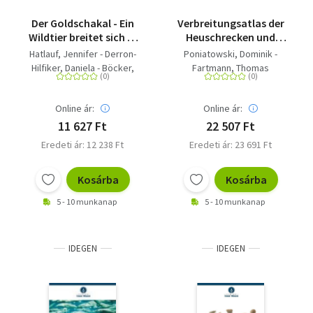
Der Goldschakal - Ein
Verbreitungsatlas der
Wildtier breitet sich in
Heuschrecken und
Europa aus
Fangschrecken
Hatlauf, Jennifer - Derron-
Poniatowski, Dominik -
Deutschlands -
Hilfiker, Daniela - Böcker,
Fartmann, Thomas
Ökologie, Verbreitung
Felix
und Gefährdung aller
heimischen Arten - Mit
Online ár:
Online ár:
83 Artensteckbriefen
11 627 Ft
22 507 Ft
und
Eredeti ár: 12 238 Ft
Eredeti ár: 23 691 Ft
Verbreitungskarten
Kosárba
Kosárba
5 - 10 munkanap
5 - 10 munkanap
IDEGEN
IDEGEN