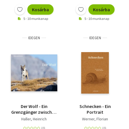
Kosárba
Kosárba
5 - 10 munkanap
5 - 10 munkanap
IDEGEN
IDEGEN
Der Wolf - Ein
Schnecken - Ein
Grenzgänger zwischen
Portrait
Natur und Kultur
Haller, Heinrich
Werner, Florian