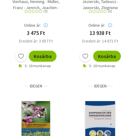
aus Gewöllen
Vierhaus, Henning - Müller,
Jezierski, Tadeusz -
Franz - Jenrich, Joachim -
Jaworski, Zbigniew
Löhr, Paul-Walter
Online ár:
Online ár:
3 475 Ft
13 938 Ft
Eredeti ár: 3 657 Ft
Eredeti ár: 14 671 Ft
Kosárba
Kosárba
5 - 10 munkanap
5 - 10 munkanap
IDEGEN
IDEGEN