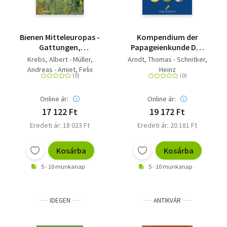
Bienen Mitteleuropas -
Kompendium der
Gattungen,
Papageienkunde Das
Lebensweise,
Standardwerk zur
Krebs, Albert - Müller,
Arndt, Thomas - Schnitker,
Beobachtung
Taxonomie und
Andreas - Amiet, Felix
Heinz
Systematik von
Papageien - Band 2:
Neuweltpapageien
Online ár:
Online ár:
Mittel- und
17 122 Ft
19 172 Ft
Südamerikas
Eredeti ár: 18 023 Ft
Eredeti ár: 20 181 Ft
Kosárba
Kosárba
5 - 10 munkanap
5 - 10 munkanap
IDEGEN
ANTIKVÁR