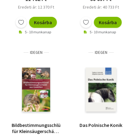
Eredeti ár: 12 370 Ft
Eredeti ár: 40 733 Ft
Kosárba
Kosárba
5 - 10 munkanap
5 - 10 munkanap
IDEGEN
IDEGEN
Bildbestimmungsschlüssel
Das Polnische Konik
für Kleinsäugerschädel