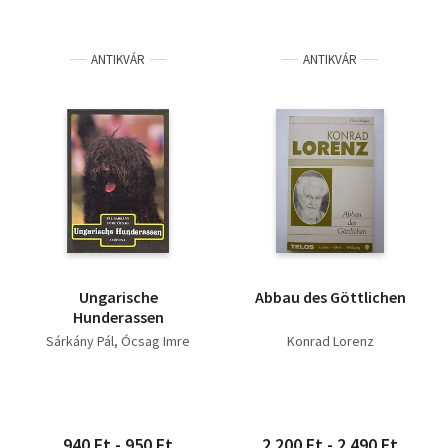
ANTIKVÁR
ANTIKVÁR
Ungarische
Abbau des Göttlichen
Hunderassen
Sárkány Pál
Ócsag Imre
Konrad Lorenz
940 Ft - 950 Ft
2 200 Ft - 2 490 Ft