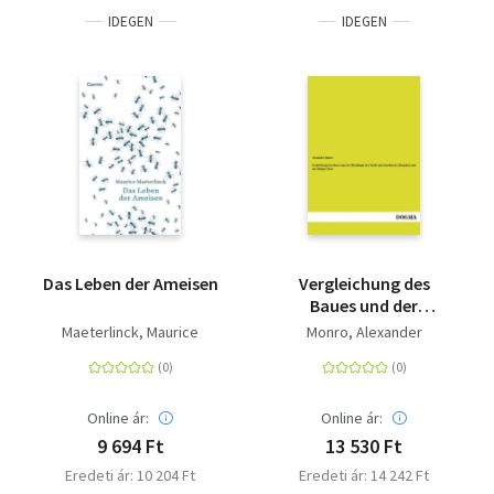
IDEGEN
IDEGEN
Das Leben der Ameisen
Vergleichung des
Baues und der
Physiologie der Fische
Maeterlinck, Maurice
Monro, Alexander
mit dem Bau des
Menschen und der
übrigen Tiere
Online ár:
Online ár:
9 694 Ft
13 530 Ft
Eredeti ár: 10 204 Ft
Eredeti ár: 14 242 Ft