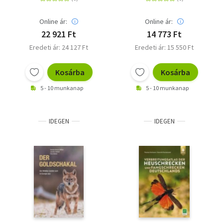
F.
Online ár:
Online ár:
22 921 Ft
14 773 Ft
Eredeti ár: 24 127 Ft
Eredeti ár: 15 550 Ft
Kosárba
Kosárba
5 - 10 munkanap
5 - 10 munkanap
IDEGEN
IDEGEN