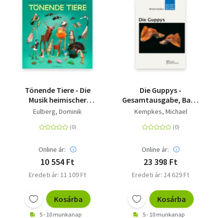
Tönende Tiere - Die
Die Guppys -
Musik heimischer
Gesamtausgabe, Band
Stimmwunder
1 und Band 2
Eulberg, Dominik
Kempkes, Michael
Online ár:
Online ár:
10 554 Ft
23 398 Ft
Eredeti ár: 11 109 Ft
Eredeti ár: 24 629 Ft
Kosárba
Kosárba
5 - 10 munkanap
5 - 10 munkanap