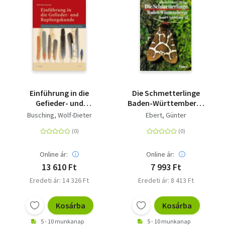
Einführung in die
Die Schmetterlinge
Gefieder- und
Baden-Württembergs
Rupfungskunde - Mit
5. Nachtfalter 3 -
Busching, Wolf-Dieter
Ebert, Günter
Bestimmungsschlüsseln
Biotop- und
zu den Familien
Artenschutz,
Bestandssituation,
Rote Liste. Glasflügler
Online ár:
Online ár:
(Sesiidae),
13 610 Ft
7 993 Ft
Bärenspinner
Eredeti ár: 14 326 Ft
Eredeti ár: 8 413 Ft
(Arctiidae), Eulen
(Noctuidae), 1. Teil
Kosárba
Kosárba
5 - 10 munkanap
5 - 10 munkanap