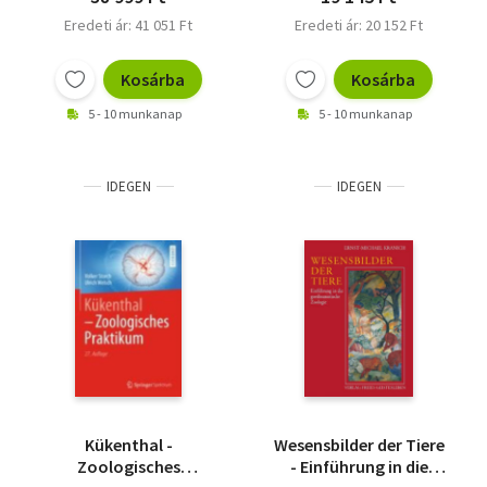
Afrikanische
Eredeti ár: 41 051 Ft
Eredeti ár: 20 152 Ft
Großpapageien
Kosárba
Kosárba
5 - 10 munkanap
5 - 10 munkanap
IDEGEN
IDEGEN
Kükenthal -
Wesensbilder der Tiere
Zoologisches
- Einführung in die