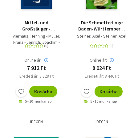
Mittel- und
Die Schmetterlinge
Großsäuger -
Baden-Württembergs
Bildbestimmungsschlüssel
6. Nachtfalter 4 - Eulen
Vierhaus, Henning - Müller,
Steiner, Axel - Steiner, Axel
anhand von
(Noctuidae). 2. Teil
Franz - Jenrich, Joachim -
Schädelmerkmalen
Löhr, Paul-Walter
Online ár:
Online ár:
7 912 Ft
8 024 Ft
Eredeti ár: 8 328 Ft
Eredeti ár: 8 446 Ft
Kosárba
Kosárba
5 - 10 munkanap
5 - 10 munkanap
IDEGEN
IDEGEN