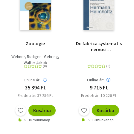
Zoologie
De fabrica systematis
nervosi
evertebratorum - Die
Wehner, Rüdiger - Gehring,
kommentierte
Walter Jakob
Dissertation von /
commented Thesis by
Hermann Helmholtz
Online ár:
Online ár:
35 394 Ft
9 715 Ft
Eredeti ár: 37 256 Ft
Eredeti ár: 10 226 Ft
Kosárba
Kosárba
5 - 10 munkanap
5 - 10 munkanap