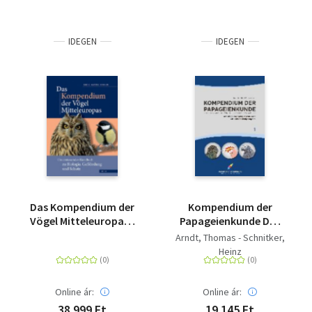
IDEGEN
IDEGEN
Das Kompendium der
Kompendium der
Vögel Mitteleuropas -
Papageienkunde Das
Ein umfassendes
Standardwerk zur
Arndt, Thomas - Schnitker,
Handbuch zu Biologie,
Taxonomie und
Heinz
Gefährdung und
Systematik von
Schutz
Papageien - Band 1:
Archaische Papageien,
Online ár:
Online ár:
Kakadus und
38 999 Ft
19 145 Ft