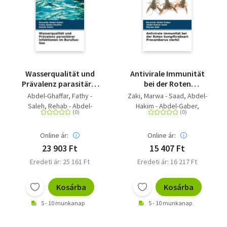
Wasserqualität und
Antivirale Immunität
Prävalenz parasitärer
bei der Roten
Infektionen im
Sumpfkrebsart
Abdel-Ghaffar, Fathy -
Zaki, Marwa - Saad, Abdel-
Burullus-See
Procambarus clarkii
Saleh, Rehab - Abdel-
Hakim - Abdel-Gaber,
Gaber, Rewaida
Rewaida
Online ár:
Online ár:
23 903 Ft
15 407 Ft
Eredeti ár: 25 161 Ft
Eredeti ár: 16 217 Ft
Kosárba
Kosárba
5 - 10 munkanap
5 - 10 munkanap