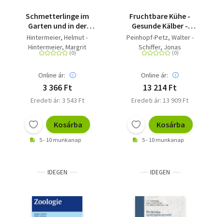
Schmetterlinge im
Fruchtbare Kühe -
Garten und in der
Gesunde Kälber -
Landschaft
Management und
Hintermeier, Helmut -
Peinhopf-Petz, Walter -
Fütterung als Basis der
Hintermeier, Margrit
Schiffer, Jonas
leistungsbereiten
Milchviehherde
Online ár:
Online ár:
3 366 Ft
13 214 Ft
Eredeti ár: 3 543 Ft
Eredeti ár: 13 909 Ft
Kosárba
Kosárba
5 - 10 munkanap
5 - 10 munkanap
IDEGEN
IDEGEN