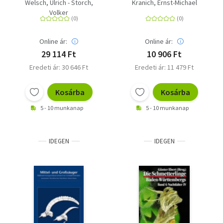
Praktikum
goetheanistische
Welsch, Ulrich - Storch,
Kranich, Ernst-Michael
Zoologie
Volker
Online ár:
Online ár:
29 114 Ft
10 906 Ft
Eredeti ár: 30 646 Ft
Eredeti ár: 11 479 Ft
Kosárba
Kosárba
5 - 10 munkanap
5 - 10 munkanap
IDEGEN
IDEGEN