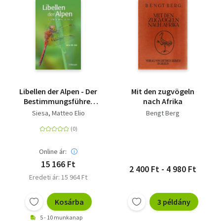
Libellen der Alpen - Der
Mit den zugvögeln
Bestimmungsführer
nach Afrika
für alle Arten
Siesa, Matteo Elio
Bengt Berg
Online ár:
15 166 Ft
2 400 Ft - 4 980 Ft
Eredeti ár: 15 964 Ft
Kosárba
3 példány
5 - 10 munkanap