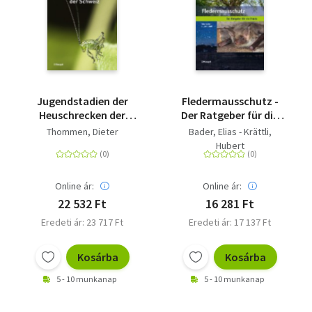
Jugendstadien der
Fledermausschutz -
Heuschrecken der
Der Ratgeber für die
Schweiz
Praxis
Thommen, Dieter
Bader, Elias - Krättli,
Hubert
Online ár:
Online ár:
22 532 Ft
16 281 Ft
Eredeti ár: 23 717 Ft
Eredeti ár: 17 137 Ft
Kosárba
Kosárba
5 - 10 munkanap
5 - 10 munkanap