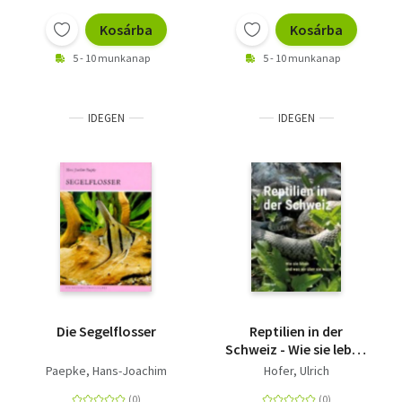
Kosárba
Kosárba
5 - 10 munkanap
5 - 10 munkanap
IDEGEN
IDEGEN
Die Segelflosser
Reptilien in der
Schweiz - Wie sie leben
und was wir über sie
Paepke, Hans-Joachim
Hofer, Ulrich
wissen