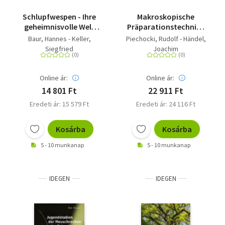
Schlupfwespen - Ihre
Makroskopische
geheimnisvolle Welt
Präparationstechnik -
beobachten und
Wirbellose. Leitfaden
Baur, Hannes - Keller,
Piechocki, Rudolf - Händel,
verstehen
für das Sammeln,
Siegfried
Joachim
Präparieren und
Konservieren
Online ár:
Online ár:
14 801 Ft
22 911 Ft
Eredeti ár: 15 579 Ft
Eredeti ár: 24 116 Ft
Kosárba
Kosárba
5 - 10 munkanap
5 - 10 munkanap
IDEGEN
IDEGEN