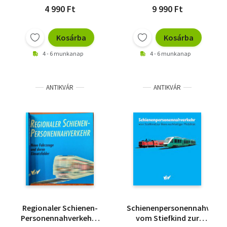
kötet - képen látható
4 990 Ft
9 990 Ft
Kosárba
Kosárba
4 - 6 munkanap
4 - 6 munkanap
ANTIKVÁR
ANTIKVÁR
Regionaler Schienen-
Schienenpersonennahverke
Personennahverkehr -
vom Stiefkind zur