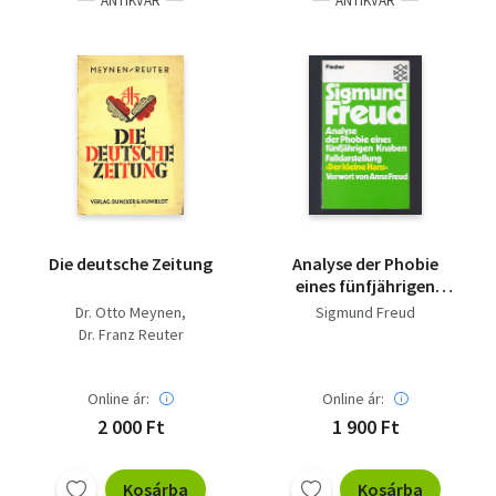
ANTIKVÁR
ANTIKVÁR
Die deutsche Zeitung
Analyse der Phobie
eines fünfjährigen
Knaben -"Der kleine
Dr. Otto Meynen
Sigmund Freud
Hans"
Dr. Franz Reuter
Online ár:
Online ár:
2 000 Ft
1 900 Ft
Kosárba
Kosárba