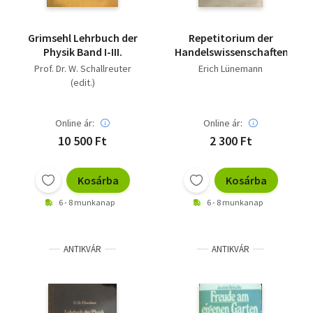
Grimsehl Lehrbuch der
Repetitorium der
Physik Band I-III.
Handelswissenschaften
Prof. Dr. W. Schallreuter
Erich Lünemann
(edit.)
Online ár:
Online ár:
10 500 Ft
2 300 Ft
Kosárba
Kosárba
6 - 8 munkanap
6 - 8 munkanap
ANTIKVÁR
ANTIKVÁR