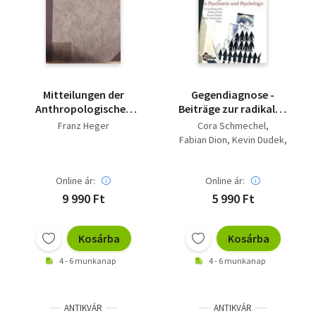
Mitteilungen der
Gegendiagnose -
Anthropologischen
Beiträge zur radikalen
Gesellschaft in Wien
Kritik an Psychiatrie
Franz Heger
Cora Schmechel
(1888) - Saját képpel
und Psychologie
Fabian Dion
Kevin Dudek
Mäks Roßmüller
Online ár:
Online ár:
9 990 Ft
5 990 Ft
Kosárba
Kosárba
4 - 6 munkanap
4 - 6 munkanap
ANTIKVÁR
ANTIKVÁR