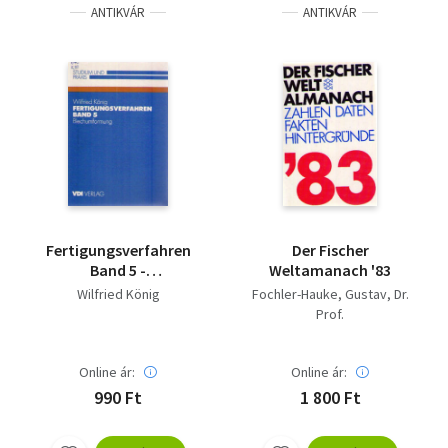
ANTIKVÁR
ANTIKVÁR
Fertigungsverfahren
Der Fischer
Band 5 -
Weltamanach '83
Blechumformung
Wilfried König
Fochler-Hauke, Gustav, Dr.
(Studium und Praxis)
Prof.
Online ár:
Online ár:
990 Ft
1 800 Ft