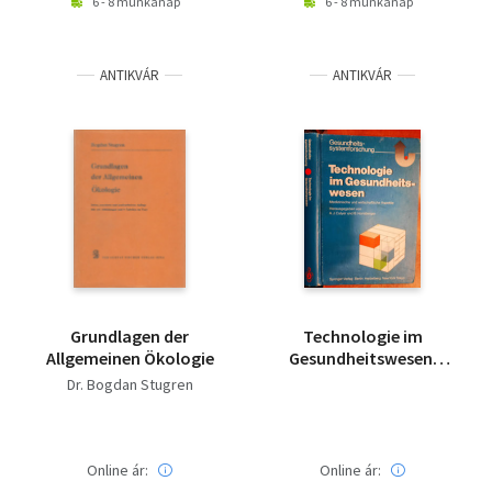
6 - 8 munkanap
6 - 8 munkanap
ANTIKVÁR
ANTIKVÁR
Grundlagen der
Technologie im
Allgemeinen Ökologie
Gesundheitswesen:
Medizinische und
Dr. Bogdan Stugren
wirtschaftliche
Aspekte
(Gesundheitssystemforschu
(German Edition) -
Online ár:
Online ár:
Egészségügyi