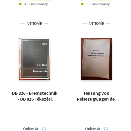
4 - 6 munkanap
6 - 8 munkanap
ANTIKVÁR
ANTIKVÁR
DB 826 - Bremstechnik
Heizung von
- DB 826 Fékezési
Reisezugwagen der
technológia
Deutschen
Bundesbahn. II. Teil. - A
Deutsche Bundesbahn
utaskocsijainak fűtése
II. kötet német nyelvű
Online ár:
Online ár: