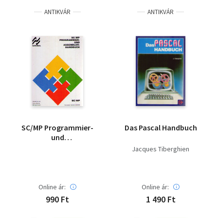
ANTIKVÁR
ANTIKVÁR
SC/MP Programmier-
Das Pascal Handbuch
und
Assemblerhandbuch
Jacques Tiberghien
August 1976.
Online ár:
Online ár:
990 Ft
1 490 Ft