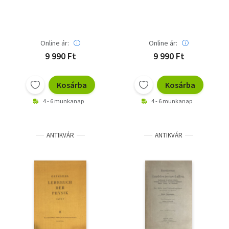
Regionális vasúti
Basis nachhaltiger
személyszállítás
Mobilität- Helyi vasúti
német nyelven - Új
személyszállítás
járművek és
mostohagyermektől a
alkalmazási területeik
fenntartható
Online ár:
Online ár:
mobilitás alapjáig
9 990 Ft
9 990 Ft
Kosárba
Kosárba
4 - 6 munkanap
4 - 6 munkanap
ANTIKVÁR
ANTIKVÁR