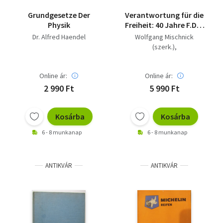
Vallás
Grundgesetze Der
Verantwortung für die
Physik
Freiheit: 40 Jahre F.D.P.
Egyéb
- Dedikált
Dr. Alfred Haendel
Wolfgang Mischnick
(szerk.)
Irmgard Schwaetzer
Online ár:
Online ár:
2 990 Ft
5 990 Ft
Kosárba
Kosárba
6 - 8 munkanap
6 - 8 munkanap
ANTIKVÁR
ANTIKVÁR