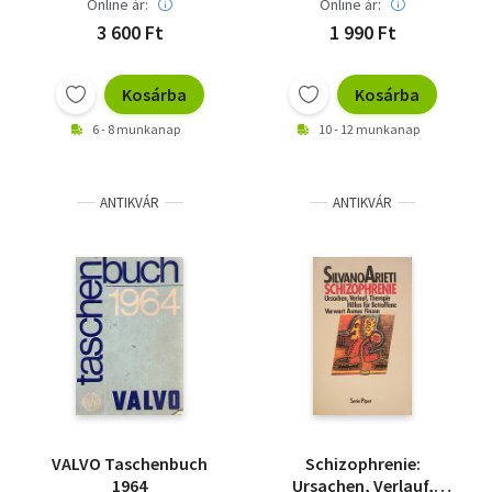
Online ár:
Online ár:
3 600 Ft
1 990 Ft
Kosárba
Kosárba
6 - 8 munkanap
10 - 12 munkanap
ANTIKVÁR
ANTIKVÁR
VALVO Taschenbuch
Schizophrenie:
1964
Ursachen, Verlauf,