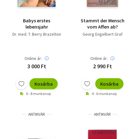
Babys erstes
Stammt der Mensch
lebensjahr
vom Affen ab?
Dr. med. T. Berry Brazelton
Georg Engelbert Graf
Online ár:
Online ár:
3 000 Ft
2 990 Ft
Kosárba
Kosárba
6 - 8 munkanap
4 - 6 munkanap
ANTIKVÁR
ANTIKVÁR