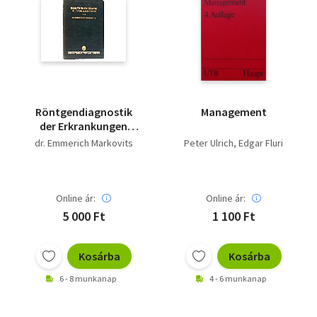
Röntgendiagnostik
Management
der Erkrankungen
innere Organe in
dr. Emmerich Markovits
Peter Ulrich
Edgar Fluri
Tabellenform
Online ár:
Online ár:
5 000 Ft
1 100 Ft
Kosárba
Kosárba
6 - 8 munkanap
4 - 6 munkanap