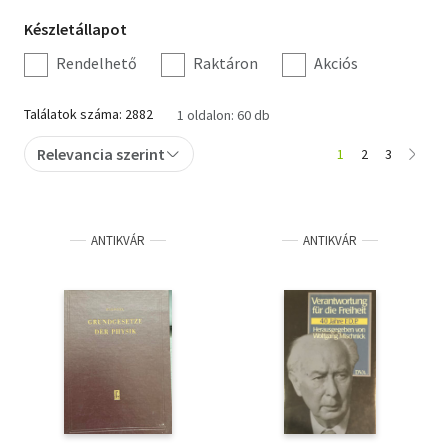
Készletállapot
Készletállapot
Irodalom
szűrés
Rendelhető
Raktáron
Akciós
Kotta
Találatok száma: 2882
1 oldalon: 60 db
Minikönyv
Relevancia szerint
1
2
3
Művészet
Szakkönyv
ANTIKVÁR
ANTIKVÁR
Szótár, nyelvkönyv
Tankönyv, segédkönyv
Társadalomtudomány
Természettudomány
Történelem