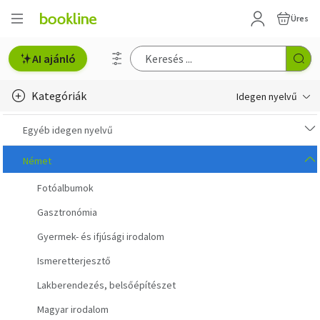
Üres
AI ajánló
Kategóriák
Idegen nyelvű
e-Könyv, audio
Egyéb idegen nyelvű
e-könyv-olvasók
Német
Fotóalbumok
English books
Gasztronómia
Deutsche Bücher
Gyermek- és ifjúsági irodalom
Libros en español
Ismeretterjesztő
Livres francais
Lakberendezés, belsőépítészet
Magyar irodalom
Olasz könyvek