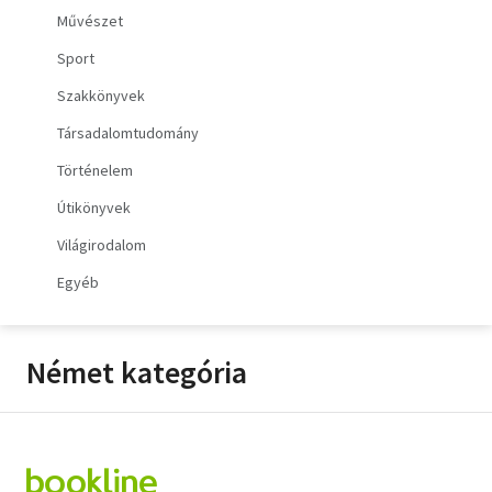
Művészet
Orosz könyvek
Sport
Audio books
Szakkönyvek
Hörbücher
Társadalomtudomány
Történelem
Audiolibros
Útikönyvek
Livres audio
Világirodalom
Olasz hangoskönyvek
Egyéb
Orosz hangoskönyvek
Német kategória
Pocket Books
Taschenbücher
Libros de bolsillo