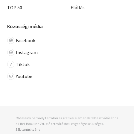
TOP 50
Elállás
Közösségi média
Facebook
Instagram
Tiktok
Youtube
Oldalaink bármely tartalmi és grafikai elemének felhasználásához
a Libri-Bookline Zrt. előzetes írásbeli engedélye szükséges.
SSL tanúsítvány