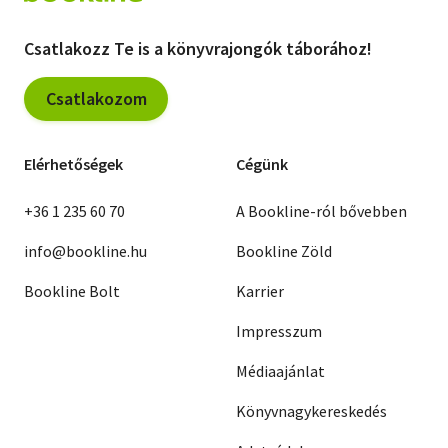
Livre de poche
Csatlakozz Te is a könyvrajongók táborához!
Olasz zsebkönyvek
Csatlakozom
Orosz zsebkönyvek
Calendar
Elérhetőségek
Cégünk
Kalender
+36 1 235 60 70
A Bookline-ról bővebben
Egyéb idegen nyelvű
info@bookline.hu
Bookline Zöld
Ajándékutalványok
Bookline Bolt
Karrier
Adomány
Impresszum
Médiaajánlat
Könyvnagykereskedés