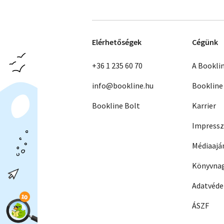
Elérhetőségek
Cégünk
+36 1 235 60 70
A Bookli
info@bookline.hu
Bookline
Bookline Bolt
Karrier
Impress
Médiaajá
Könyvnag
Adatvéd
ÁSZF