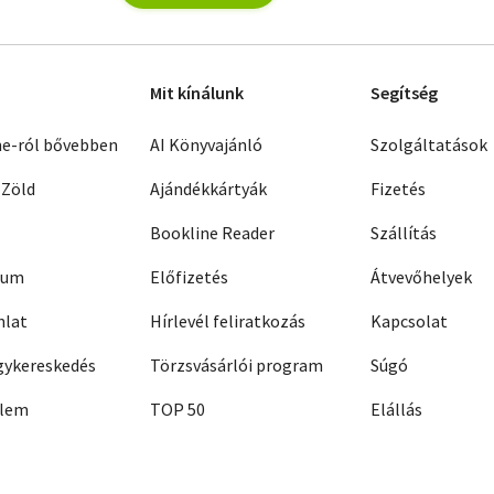
Mit kínálunk
Segítség
ne-ról bővebben
AI Könyvajánló
Szolgáltatások
 Zöld
Ajándékkártyák
Fizetés
Bookline Reader
Szállítás
zum
Előfizetés
Átvevőhelyek
nlat
Hírlevél feliratkozás
Kapcsolat
ykereskedés
Törzsvásárlói program
Súgó
elem
TOP 50
Elállás