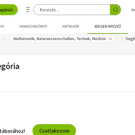
ajánló
R
YV
HANGOSKÖNYV
ANTIKVÁR
IDEGEN NYELVŰ
Mathematik, Naturwissenschaften, Technik, Medizin
Segí
gória
Csatlakozom
 táborához!