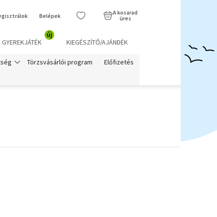
A kosarad
egisztrálok
Belépek
üres
új
GYEREKJÁTÉK
KIEGÉSZÍTŐ/AJÁNDÉK
Törzsvásárlói program
Előfizetés
tség