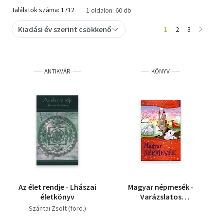
Találatok száma: 1712
1 oldalon: 60 db
Szótár, nyelvkönyv
Kiadási év szerint csökkenő
1
2
3
Tankönyv, segédkönyv
Társadalomtudomány
ANTIKVÁR
KÖNYV
Természettudomány
Történelem
Vallás
Az élet rendje - Lhászai
Magyar népmesék -
életkönyv
Varázslatos
mesebirodalom
Szántai Zsolt (ford.)