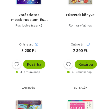
Varázslatos
Fűszerek könyve
mesebirodalom: Esti
mesék
Rus Ibolya (szerk.)
Romváry Vilmos
Online ár:
Online ár:
3 200 Ft
2 890 Ft
Kosárba
Kosárba
4 - 6 munkanap
4 - 6 munkanap
ANTIKVÁR
ANTIKVÁR