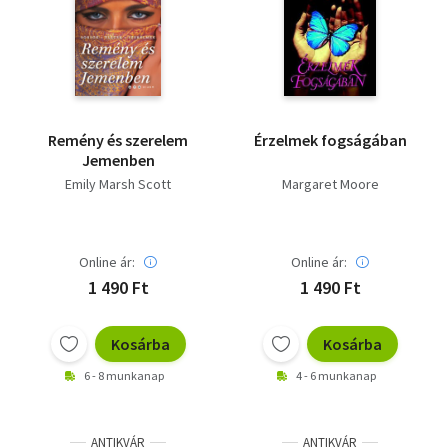
Remény és szerelem
Érzelmek fogságában
Jemenben
Emily Marsh Scott
Margaret Moore
Online ár:
Online ár:
1 490 Ft
1 490 Ft
Kosárba
Kosárba
6 - 8 munkanap
4 - 6 munkanap
ANTIKVÁR
ANTIKVÁR