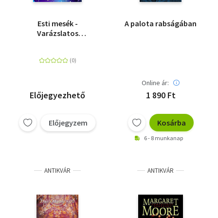
Esti mesék -
A palota rabságában
Varázslatos
mesebirodalom
Online ár:
Előjegyezhető
1 890 Ft
Előjegyzem
Kosárba
6 - 8 munkanap
ANTIKVÁR
ANTIKVÁR