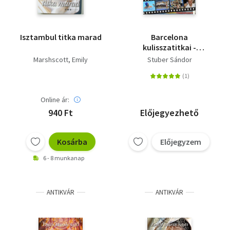
Isztambul titka marad
Barcelona
kulisszatitkai -
Interjúk, sztorik,
Marshscott, Emily
Stuber Sándor
tények
Online ár:
940 Ft
Előjegyezhető
Kosárba
Előjegyzem
6 - 8 munkanap
ANTIKVÁR
ANTIKVÁR