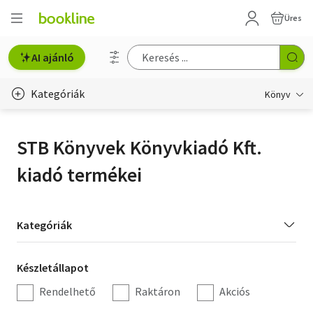
Üres
AI ajánló
Kategóriák
Könyv
Életmód, egészség
STB Könyvek Könyvkiadó Kft.
Erotika
kiadó termékei
Gyermek- és ifjúsági
Hobbi, szabadidő
Kategória
Kategóriák
szűrés
Irodalom
Készletállapot
Készletállapot
Művészet
szűrés
Rendelhető
Raktáron
Akciós
Szakkönyv