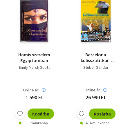
Hamis szerelem
Barcelona
Egyiptomban
kulisszatitkai -
Dedikált
Emily Marsh Scott
Stuber Sándor
Online ár:
Online ár:
1 590 Ft
26 990 Ft
Kosárba
Kosárba
6 - 8 munkanap
4 - 6 munkanap