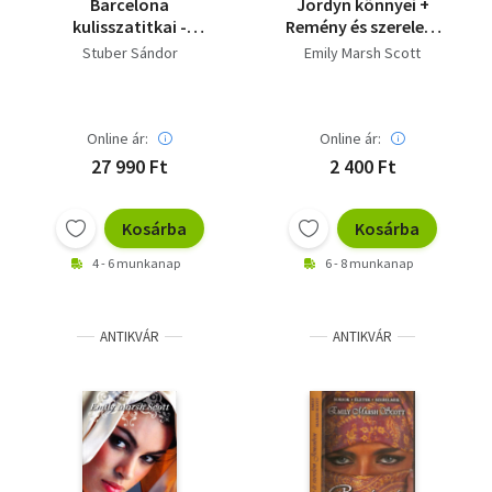
Barcelona
Jordyn könnyei +
kulisszatitkai -
Remény és szerelem
Dedikált
Jemenben
Stuber Sándor
Emily Marsh Scott
Online ár:
Online ár:
27 990 Ft
2 400 Ft
Kosárba
Kosárba
4 - 6 munkanap
6 - 8 munkanap
ANTIKVÁR
ANTIKVÁR