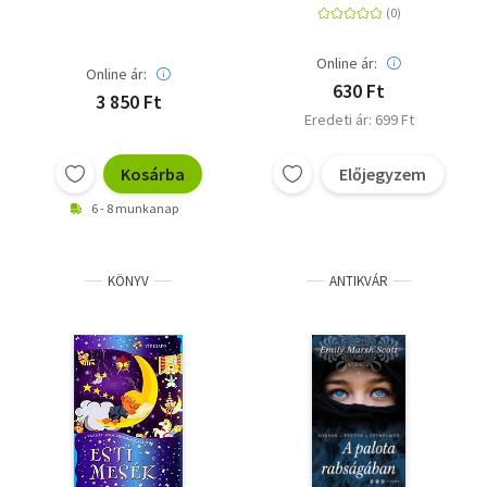
Online ár:
Online ár:
630 Ft
3 850 Ft
Eredeti ár: 699 Ft
Kosárba
Előjegyzem
6 - 8 munkanap
KÖNYV
ANTIKVÁR