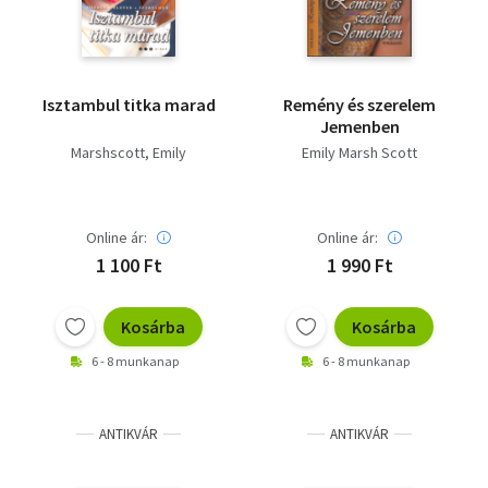
Isztambul titka marad
Remény és szerelem
Jemenben
Marshscott, Emily
Emily Marsh Scott
Online ár:
Online ár:
1 100 Ft
1 990 Ft
Kosárba
Kosárba
6 - 8 munkanap
6 - 8 munkanap
ANTIKVÁR
ANTIKVÁR