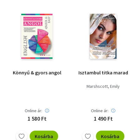
Könnyű & gyors angol
Isztambul titka marad
Marshscott, Emily
Online ár:
Online ár:
1 580 Ft
1 490 Ft
Kosárba
Kosárba