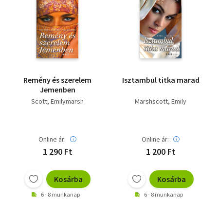
Remény és szerelem
Isztambul titka marad
Jemenben
Scott, Emilymarsh
Marshscott, Emily
Online ár:
Online ár:
1 290 Ft
1 200 Ft
Kosárba
Kosárba
6 - 8 munkanap
6 - 8 munkanap