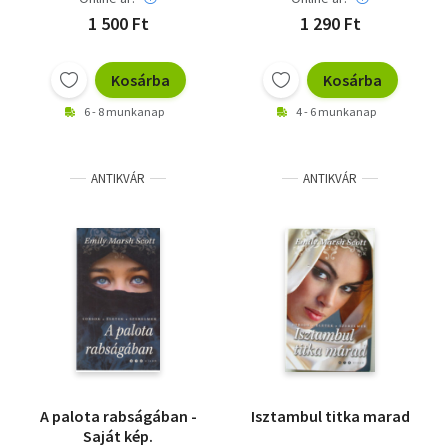
1 500 Ft
1 290 Ft
Kosárba
Kosárba
6 - 8 munkanap
4 - 6 munkanap
ANTIKVÁR
ANTIKVÁR
A palota rabságában -
Isztambul titka marad
Saját kép.