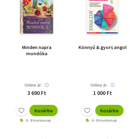
Minden napra
Könnyű & gyors angol
mondóka
Online ár:
Online ár:
3 690 Ft
1 000 Ft
Kosárba
Kosárba
6 - 8 munkanap
6 - 8 munkanap