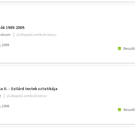
ók 1989-2009.
kvárium
jó állapotú antikvár könyv
, 2009
Beszáll
II. - Szilárd testek sztatikája
t
jó állapotú antikvár könyv
, 2008
Beszáll