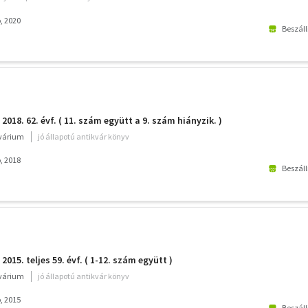
, 2020
Beszáll
2018. 62. évf. ( 11. szám együtt a 9. szám hiányzik. )
kvárium
jó állapotú antikvár könyv
, 2018
Beszáll
2015. teljes 59. évf. ( 1-12. szám együtt )
kvárium
jó állapotú antikvár könyv
, 2015
Beszáll