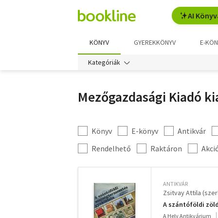
AI Könyv
KÖNYV
GYEREKKÖNYV
E-KÖN
Kategóriák
Mezőgazdasági Kiadó ki
Könyv
E-könyv
Antikvár
Kategória
szűrés
További
Rendelhető
Raktáron
Akci
szűrők
ANTIKVÁR
Zsitvay Attila (szer
A szántóföldi zö
A Hely Antikvárium