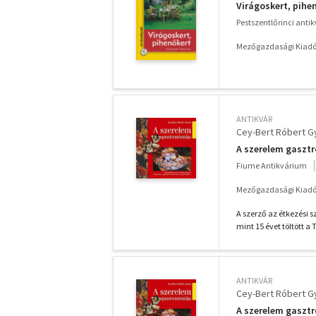
Virágoskert, pihe
Pestszentlőrinci anti
Mezőgazdasági Kiadó
ANTIKVÁR
Cey-Bert Róbert G
A szerelem gaszt
Fiume Antikvárium
Mezőgazdasági Kiadó
A szerző az étkezési s
mint 15 évet töltött a
ANTIKVÁR
Cey-Bert Róbert G
A szerelem gaszt