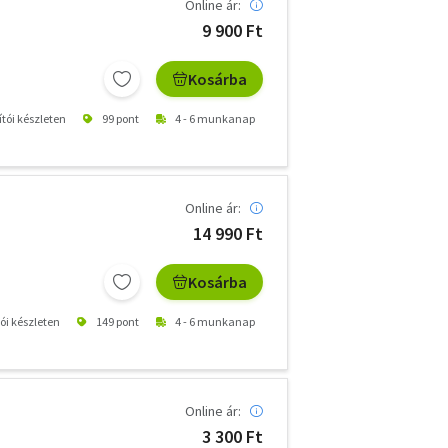
Online ár:
9 900 Ft
Kosárba
ítói készleten
99 pont
4 - 6 munkanap
Online ár:
14 990 Ft
Kosárba
tói készleten
149 pont
4 - 6 munkanap
Online ár:
3 300 Ft