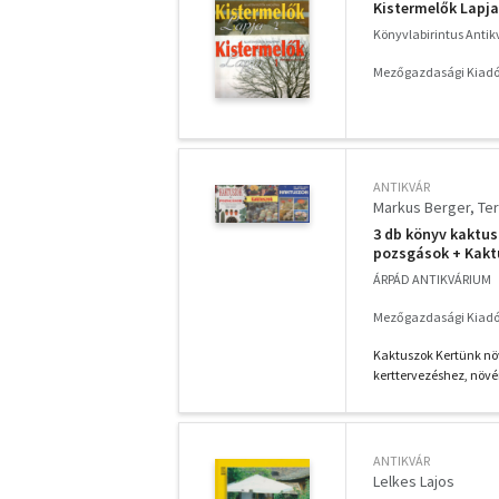
Kistermelők Lapja 
Könyvlabirintus Anti
Mezőgazdasági Kiadó
ANTIKVÁR
Markus Berger
Ter
3 db könyv kaktus
pozsgások + Kakt
ÁRPÁD ANTIKVÁRIUM
Mezőgazdasági Kiadó
Kaktuszok Kertünk nö
kerttervezéshez, növé
ANTIKVÁR
Lelkes Lajos