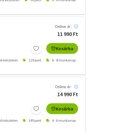
Online ár:
11 990 Ft
Kosárba
tói készleten
119 pont
6 - 8 munkanap
Online ár:
14 990 Ft
Kosárba
tói készleten
149 pont
4 - 6 munkanap