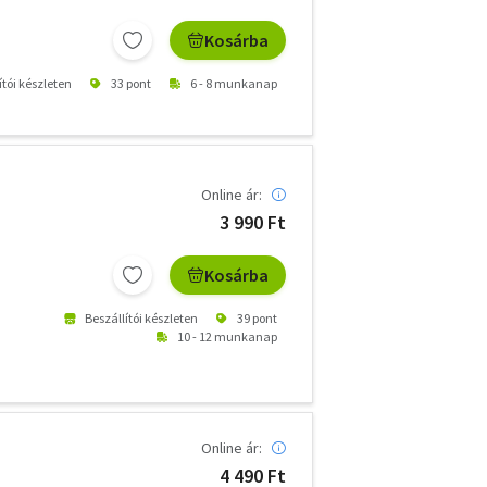
Kosárba
ítói készleten
33 pont
6 - 8 munkanap
Online ár:
3 990 Ft
Kosárba
Beszállítói készleten
39 pont
10 - 12 munkanap
Online ár:
4 490 Ft