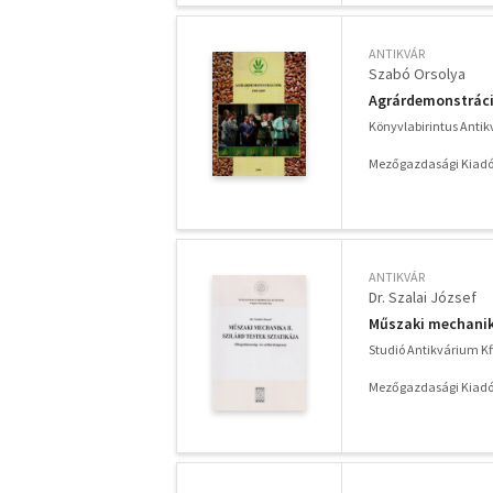
ANTIKVÁR
Szabó Orsolya
Agrárdemonstráci
Könyvlabirintus Anti
Mezőgazdasági Kiadó
ANTIKVÁR
Dr. Szalai József
Műszaki mechanika 
Studió Antikvárium Kf
Mezőgazdasági Kiadó