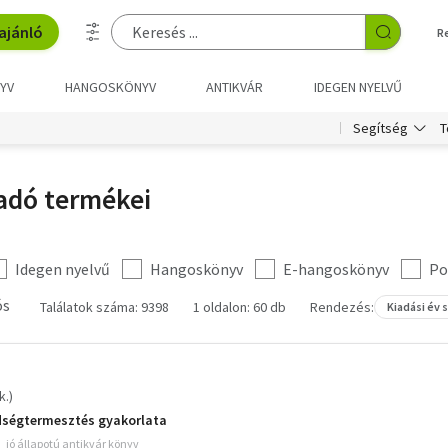
ajánló
R
YV
HANGOSKÖNYV
ANTIKVÁR
IDEGEN NYELVŰ
T
Segítség
adó termékei
Idegen nyelvű
Hangoskönyv
E-hangoskönyv
Po
ós
Találatok száma: 9398
1 oldalon: 60 db
Rendezés:
Kiadási év 
k.)
ldségtermesztés gyakorlata
jó állapotú antikvár könyv