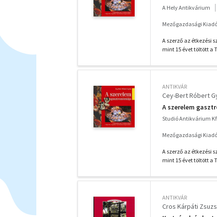
A Hely Antikvárium
Mezőgazdasági Kiadó
A szerző az étkezési s
mint 15 évet töltött a
ANTIKVÁR
Cey-Bert Róbert G
A szerelem gaszt
Studió Antikvárium Kf
Mezőgazdasági Kiadó
A szerző az étkezési s
mint 15 évet töltött a
ANTIKVÁR
Cros Kárpáti Zsuzs