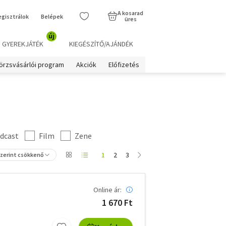
A kosarad
egisztrálok
Belépek
üres
új
GYEREKJÁTÉK
KIEGÉSZÍTŐ/AJÁNDÉK
örzsvásárlói program
Akciók
Előfizetés
dcast
Film
Zene
1
2
3
szerint csökkenő
Online ár:
1 670 Ft