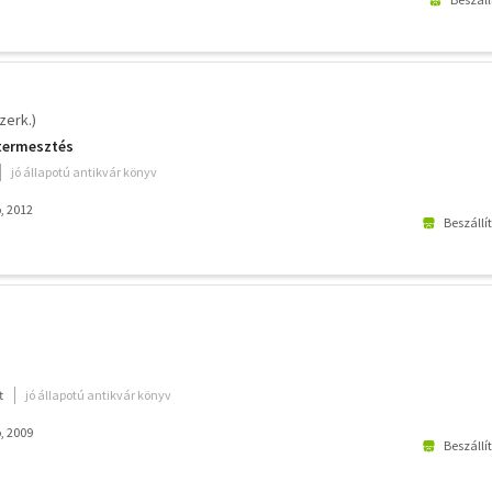
zerk.)
termesztés
jó állapotú antikvár könyv
, 2012
Beszállí
t
jó állapotú antikvár könyv
, 2009
Beszállí