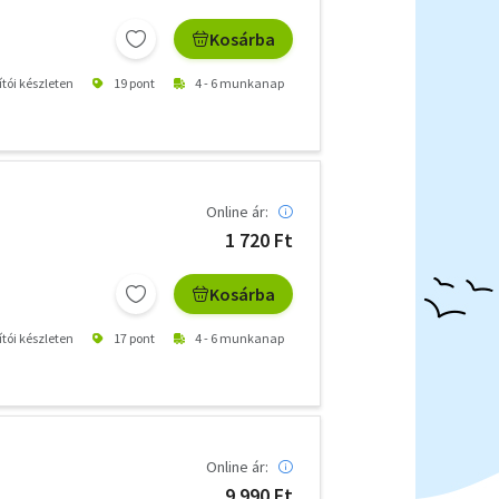
Kosárba
ítói készleten
19 pont
4 - 6 munkanap
Online ár:
1 720 Ft
Kosárba
ítói készleten
17 pont
4 - 6 munkanap
Online ár:
9 990 Ft