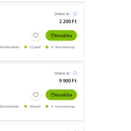
Online ár:
2 200 Ft
Kosárba
ítói készleten
22 pont
6 - 8 munkanap
Online ár:
9 900 Ft
Kosárba
ítói készleten
99 pont
4 - 6 munkanap