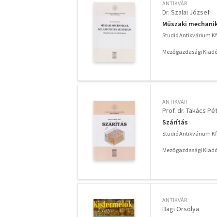
ANTIKVÁR
Dr. Szalai József
Műszaki mechanika 
Studió Antikvárium Kf
Mezőgazdasági Kiadó
ANTIKVÁR
Prof. dr. Takács Pé
Szárítás
Studió Antikvárium Kf
Mezőgazdasági Kiadó
ANTIKVÁR
Bagi Orsolya