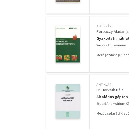
ANTIKVÁR
Porpáczy Aladár (s
Gyakorlati málna
Weöres Antikvárium
Mezőgazdasági Kiadó
ANTIKVÁR
Dr. Horváth Béla
Általános géptan
Studió Antikvárium Kf
Mezőgazdasági Kiadó