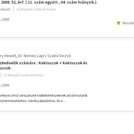
2008. 52, évf. ( 11. szám együtt , 04. szám hiányzik.)
kvárium
jó állapotú antikvár könyv
, 2008
Beszáll
ry Hewitt
Dr. Nemes Lajos Szabó Dezső
zkedvelők számára : Kaktuszok + Kaktuszok és
uszok
jó állapotú antikvár könyv
, 2008
vényei című sorozatunk hobbikertészeknek ad útmutatót
nytermesztéshez, növényápoláshoz, és a ...