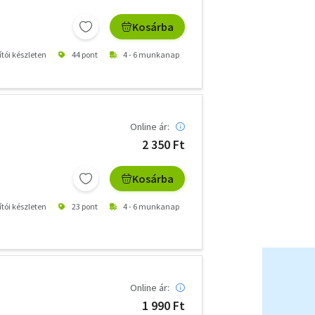
Kosárba
ítói készleten
44 pont
4 - 6 munkanap
Online ár:
2 350 Ft
Kosárba
ítói készleten
23 pont
4 - 6 munkanap
Online ár:
1 990 Ft