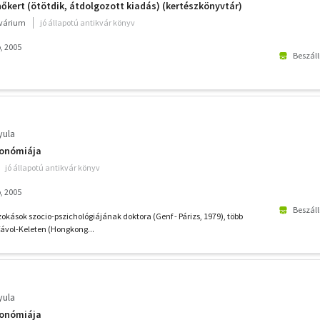
nőkert (ötötdik, átdolgozott kiadás) (kertészkönyvtár)
kvárium
jó állapotú antikvár könyv
, 2005
Beszáll
yula
ronómiája
jó állapotú antikvár könyv
, 2005
Beszáll
zokások szocio-pszichológiájának doktora (Genf - Párizs, 1979), több
 Távol-Keleten (Hongkong...
yula
ronómiája