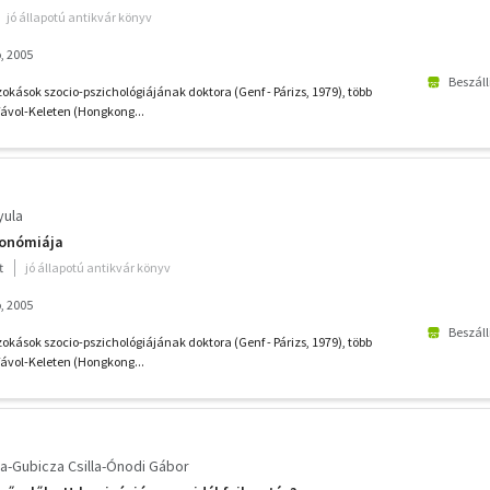
jó állapotú antikvár könyv
, 2005
Beszáll
zokások szocio-pszichológiájának doktora (Genf - Párizs, 1979), több
 Távol-Keleten (Hongkong...
yula
ronómiája
t
jó állapotú antikvár könyv
, 2005
Beszáll
zokások szocio-pszichológiájának doktora (Genf - Párizs, 1979), több
 Távol-Keleten (Hongkong...
a-Gubicza Csilla-Ónodi Gábor