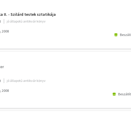
II. - Szilárd testek sztatikája
t
jó állapotú antikvár könyv
, 2008
Beszáll
ter
t
jó állapotú antikvár könyv
, 2008
Beszállí