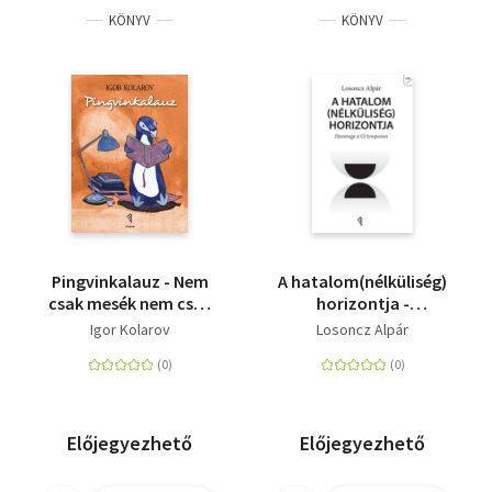
KÖNYV
KÖNYV
Pingvinkalauz - Nem
A hatalom(nélküliség)
csak mesék nem csak
horizontja -
gyerekeknek
Hommage á Új
Igor Kolarov
Losoncz Alpár
Symposion
Előjegyezhető
Előjegyezhető