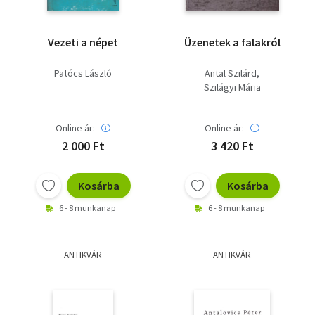
Vezeti a népet
Üzenetek a falakról
Patócs László
Antal Szilárd
Szilágyi Mária
Online ár:
Online ár:
2 000 Ft
3 420 Ft
Kosárba
Kosárba
6 - 8 munkanap
6 - 8 munkanap
ANTIKVÁR
ANTIKVÁR