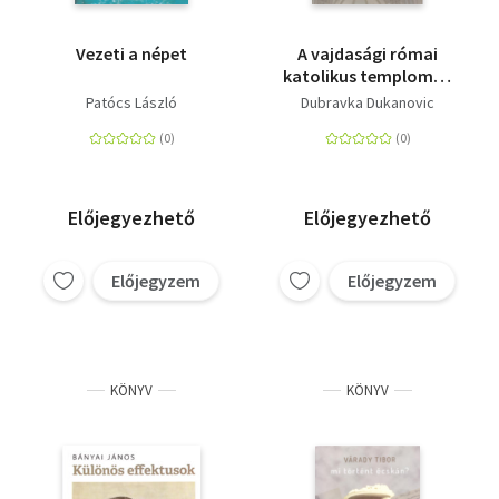
Vezeti a népet
A vajdasági római
katolikus templomok
architektúrája 1699-
Patócs László
Dubravka Dukanovic
1939
Előjegyezhető
Előjegyezhető
Előjegyzem
Előjegyzem
KÖNYV
KÖNYV