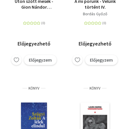
Úton szőtt mesék -
A mi porunk - Velünk
Gion Nándor
történt IV.
Novellapályázat 2016
Bordás Győző
Előjegyezhető
Előjegyezhető
Előjegyzem
Előjegyzem
KÖNYV
KÖNYV