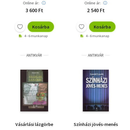
Online ár:
Online ár:
3 600 Ft
2 540 Ft
Kosárba
Kosárba
4 - 6 munkanap
4 - 6 munkanap
ANTIKVÁR
ANTIKVÁR
Vásárlási lázgörbe
Színházi jövés-menés