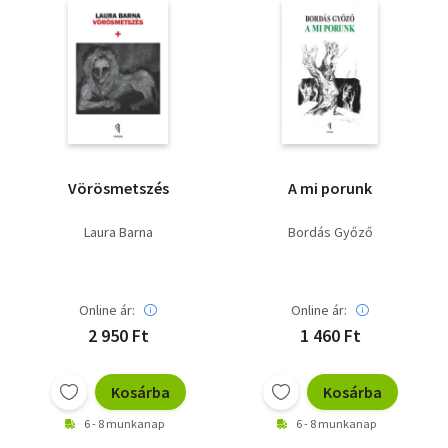
Vörösmetszés
A mi porunk
Laura Barna
Bordás Győző
Online ár:
Online ár:
2 950 Ft
1 460 Ft
Kosárba
Kosárba
6 - 8 munkanap
6 - 8 munkanap