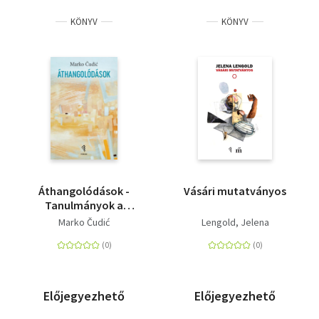
KÖNYV
KÖNYV
Áthangolódások -
Vásári mutatványos
Tanulmányok a
műfordításról és az
Marko Čudić
Lengold, Jelena
interkulturalitásról
Előjegyezhető
Előjegyezhető