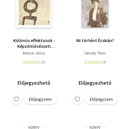
Különös effektusok -
Mi történt Écskán?
Képzőművészeti
írások
Bányai János
Várady Tibor
Előjegyezhető
Előjegyezhető
Előjegyzem
Előjegyzem
KÖNYV
KÖNYV