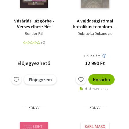
Vásárlási lázgörbe -
A vajdasági római
Verses elbeszélés
katolikus templomok
architektúrája 1699-
Böndör Pál
Dubravka Dukanovic
1939
Online ár:
Előjegyezhető
12 990 Ft
Előjegyzem
Kosárba
6 - 8 munkanap
KÖNYV
KÖNYV