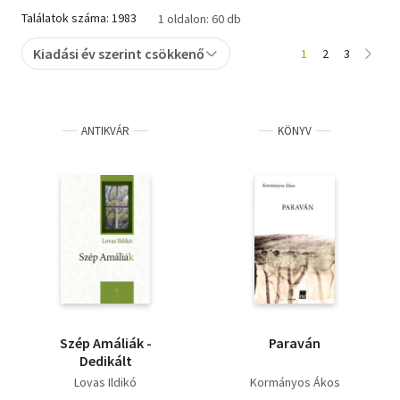
Találatok száma: 1983
1 oldalon: 60 db
Szótár, nyelvkönyv
Kiadási év szerint csökkenő
1
2
3
Tankönyv, segédkönyv
Társadalomtudomány
ANTIKVÁR
KÖNYV
Természettudomány
Történelem
Vallás
Szép ​Amáliák -
Paraván
Dedikált
Lovas Ildikó
Kormányos Ákos