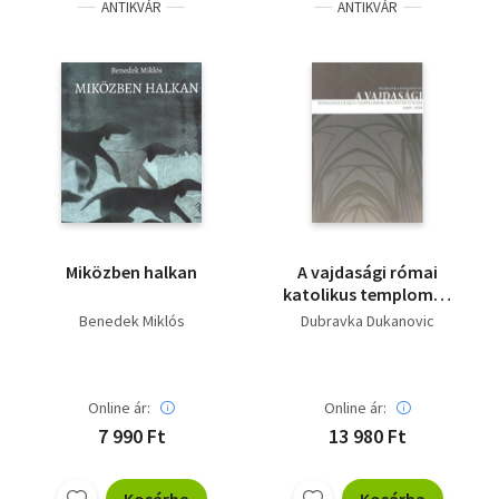
ANTIKVÁR
ANTIKVÁR
Miközben halkan
A vajdasági római
katolikus templomok
architektúrája 1699-
Benedek Miklós
Dubravka Dukanovic
1939
Online ár:
Online ár:
7 990 Ft
13 980 Ft