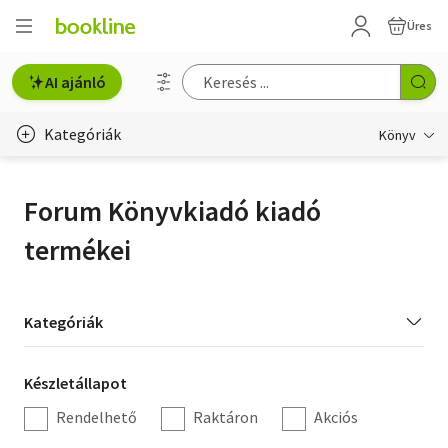
Üres
AI ajánló
Kategóriák
Könyv
Életmód, egészség
Forum Könyvkiadó kiadó
Erotika
termékei
Gyermek- és ifjúsági
Hobbi, szabadidő
Kategória
Kategóriák
szűrés
Irodalom
Készletállapot
Készletállapot
Művészet
szűrés
Rendelhető
Raktáron
Akciós
Szakkönyv