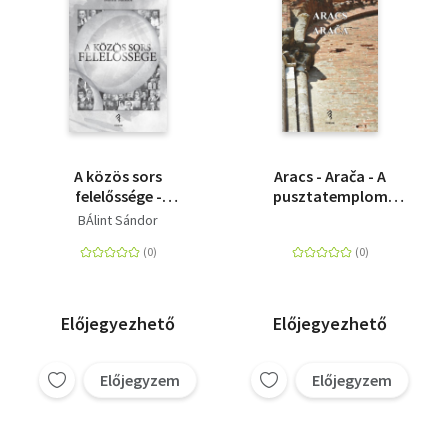
A közös sors
Aracs - Arača - A
felelőssége -
pusztatemplom
Válogatott interjúk
múltja és jövője
BÁlint Sándor
irodalomról,
színházról, nyelvről,
nemzeti
megmaradásról
Előjegyezhető
Előjegyezhető
Előjegyzem
Előjegyzem