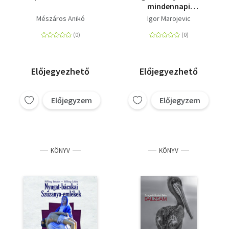
mindennapi
történetek nem
Mészáros Anikó
Igor Marojevic
mindennapi nőkről
Előjegyezhető
Előjegyezhető
Előjegyzem
Előjegyzem
KÖNYV
KÖNYV