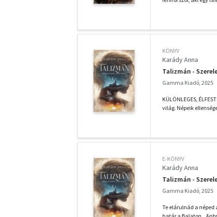
KÖNYV
Karády Anna
Talizmán - Szerel
Gamma Kiadó, 2025
KÜLÖNLEGES, ÉLFESTET
világ. Népeik ellenség
E-KÖNYV
Karády Anna
Talizmán - Szerel
Gamma Kiadó, 2025
Te elárulnád a néped 
határ a Balaton...&nbs