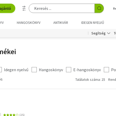
ajánló
R
YV
HANGOSKÖNYV
ANTIKVÁR
IDEGEN NYELVŰ
T
Segítség
mékei
Idegen nyelvű
Hangoskönyv
E-hangoskönyv
Po
ós
Találatok száma: 25
Rend