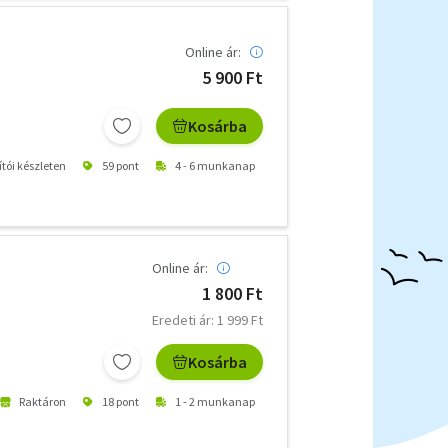
Online ár:
5 900 Ft
Kosárba
ítói készleten
59 pont
4 - 6 munkanap
Online ár:
1 800 Ft
Eredeti ár: 1 999 Ft
Kosárba
Raktáron
18 pont
1 - 2 munkanap