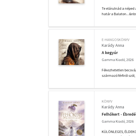
Te elárulnád a néped 
határ a Balaton...&nbs
E-HANGOSKÖNYV
Karády Anna
A kegyúr
Gamma Kiadó, 2026
Fékezhetetlen becsvág
származó férfiról szól,
KÖNYV
Karády Anna
Felhőkert - Ébredé
Gamma Kiadó, 2026
KÜLÖNLEGES, ÉLDEKORÁ