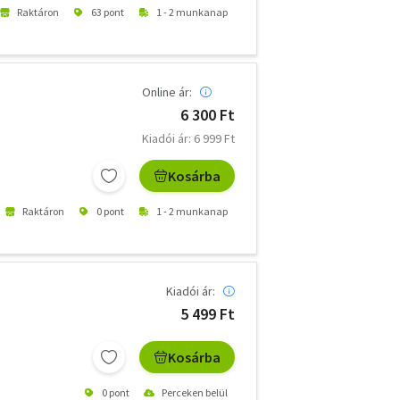
Raktáron
63 pont
1 - 2 munkanap
Online ár:
6 300 Ft
Kiadói ár: 6 999 Ft
Kosárba
Raktáron
0 pont
1 - 2 munkanap
Kiadói ár:
5 499 Ft
Kosárba
0 pont
Perceken belül