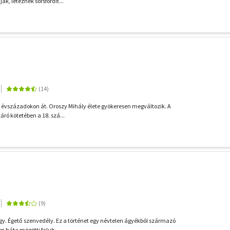
ák, léteznek sorsfordít...
 - évszázadokon át. Oroszy Mihály élete gyökeresen megváltozik. A
áró kötetében a 18. szá...
y. Égető szenvedély. Ez a történet egy névtelen ágyékból származó
sten háta mögötti falub...