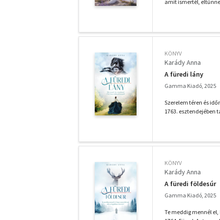
amit ismertél, eltűnne
KÖNYV
Karády Anna
A füredi lány
Gamma Kiadó, 2025
Szerelem téren és időn
1763. esztendejében t
KÖNYV
Karády Anna
A füredi földesúr
Gamma Kiadó, 2025
Te meddig mennél el, 