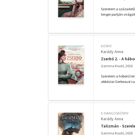
Szerelem a századelőn.
tenger partján virágzik
KÖNYV
Karády Anna
Zserbó 2. - A háb
Gamma Kiadó, 2026
Szerelem a háború ten
abbáziai Gerbeaud cu
E-HANGOSKÖNYV
Karády Anna
Talizmán - Szerel
Gamma Kiadó, 2026