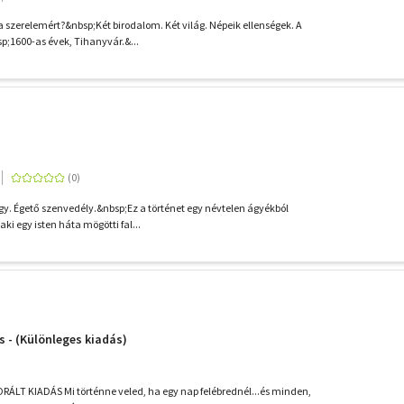
a szerelemért?&nbsp;Két birodalom. Két világ. Népeik ellenségek. A
p;1600-as évek, Tihanyvár.&...
y. Égető szenvedély.&nbsp;Ez a történet egy névtelen ágyékból
 aki egy isten háta mögötti fal...
s - (Különleges kiadás)
LT KIADÁS Mi történne veled, ha egy nap felébrednél...és minden,