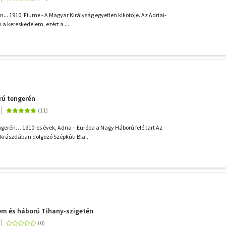
.. 1910, Fiume - A Magyar Királyság egyetlen kikötője. Az Adriai-
 a kereskedelem, ezért a ...
orú tengerén
gerén… 1910-es évek, Adria – Európa a Nagy Háború felé tart Az
krászdában dolgozó Szépkúti Bla...
em és háború Tihany-szigetén