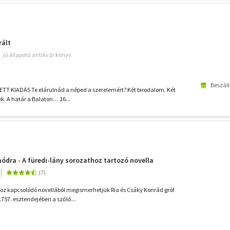
rált
jó állapotú antikvár könyv
Beszáll
T KIADÁS Te elárulnád a néped a szerelemért? Két birodalom. Két
ek. A határ a Balaton… 16...
módra - A füredi-lány sorozathoz tartozó novella
hoz kapcsolódó novellából megismerhetjük Ria és Csáky Konrád gróf
 1757. esztendejében a szőlő...