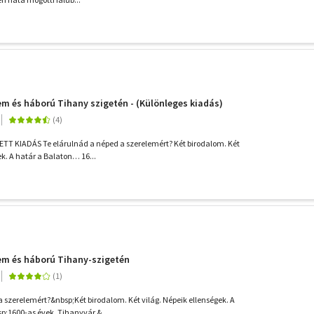
em és háború Tihany szigetén - (Különleges kiadás)
T KIADÁS Te elárulnád a néped a szerelemért? Két birodalom. Két
ek. A határ a Balaton… 16...
em és háború Tihany-szigetén
a szerelemért?&nbsp;Két birodalom. Két világ. Népeik ellenségek. A
p;1600-as évek, Tihanyvár.&...