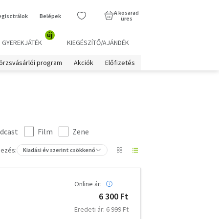
A kosarad
egisztrálok
Belépek
üres
új
GYEREKJÁTÉK
KIEGÉSZÍTŐ/AJÁNDÉK
örzsvásárlói program
Akciók
Előfizetés
dcast
Film
Zene
ezés:
Kiadási év szerint csökkenő
Online ár:
6 300 Ft
Eredeti ár: 6 999 Ft