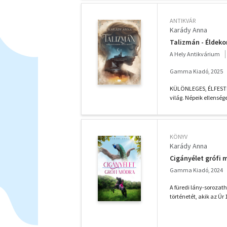
ANTIKVÁR
Karády Anna
Talizmán - Éldeko
A Hely Antikvárium
Gamma Kiadó, 2025
KÜLÖNLEGES, ÉLFESTET
világ. Népeik ellenség
KÖNYV
Karády Anna
Cigányélet grófi 
Gamma Kiadó, 2024
A füredi lány-sorozat
történetét, akik az Úr