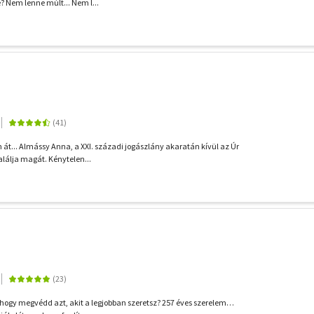
? Nem lenne múlt... Nem l...
 át... Almássy Anna, a XXI. századi jogászlány akaratán kívül az Úr
alálja magát. Kénytelen...
hogy megvédd azt, akit a legjobban szeretsz? 257 éves szerelem…