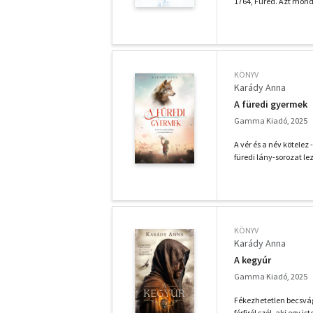
1764, Füred. Azt mondj
KÖNYV
Karády Anna
A füredi gyermek
Gamma Kiadó, 2025
A vér és a név kötelez
füredi lány-sorozat lez
KÖNYV
Karády Anna
A kegyúr
Gamma Kiadó, 2025
Fékezhetetlen becsvág
férfiról szól, aki egy i