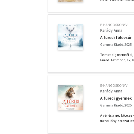
E-HANGOSKÖNYV
Karády Anna
A füredi földesúr
Gamma Kiadó, 2025
Te meddig mennél el, 
Füred. Azt mondják, lét
E-HANGOSKÖNYV
Karády Anna
A füredi gyermek
Gamma Kiadó, 2025
A vér és a név kötele
füredi lány-sorozat le