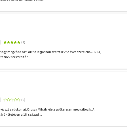
hogy megvédd azt, akit a legjobban szeretsz 257 éves szerelem... 1764,
eznek sorsfordító t...
z – évszázadokon át.Oroszy Mihály élete gyökeresen megváltozik. A
záró kötetében a 18. század ...