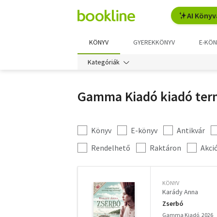
AI Könyv
KÖNYV
GYEREKKÖNYV
E-KÖN
Kategóriák
Gamma Kiadó kiadó ter
Könyv
E-könyv
Antikvár
Kategória
szűrés
További
Rendelhető
Raktáron
Akci
szűrők
KÖNYV
Karády Anna
Zserbó
Gamma Kiadó, 2026