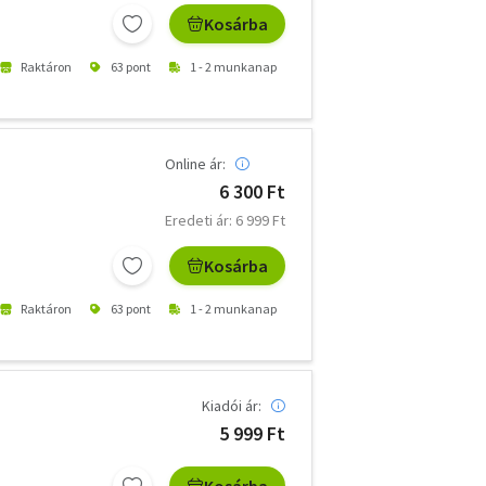
Kosárba
Raktáron
63 pont
1 - 2 munkanap
Online ár:
6 300 Ft
Eredeti ár: 6 999 Ft
Kosárba
Raktáron
63 pont
1 - 2 munkanap
Kiadói ár:
5 999 Ft