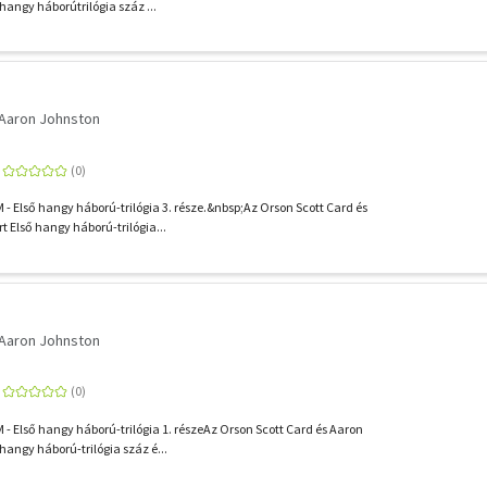
 hangy háborútrilógia száz ...
Aaron Johnston
Első hangy háború-trilógia 3. része.&nbsp;Az Orson Scott Card és
rt Első hangy háború-trilógia...
Aaron Johnston
Első hangy háború-trilógia 1. részeAz Orson Scott Card és Aaron
 hangy háború-trilógia száz é...