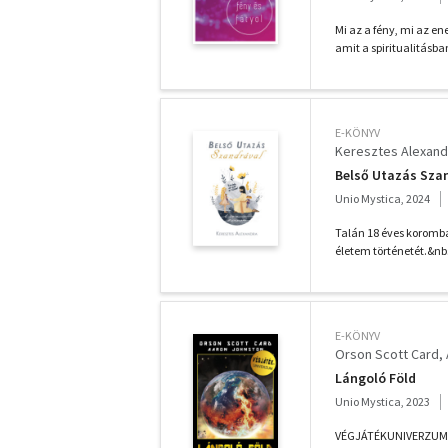
Mi az a fény, mi az en
amit a spiritualitásba
E-KÖNYV
Keresztes Alexand
Belső Utazás Sza
Unio Mystica, 2024
Talán 18 éves koromb
életem történetét.&nbs
E-KÖNYV
Orson Scott Card
Lángoló Föld
Unio Mystica, 2023
VÉGJÁTÉKUNIVERZUM El