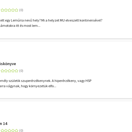
zett egy Lemúria nevű hely? Mi a helyzet MU elveszett kontinensével?
zámotokra itt és most lem...
kiskönyve
zemély születik szuperérzékenynek. A hiperérzékeny, vagy HSP
rra vágynak, hogy környezetük elfo...
n 14