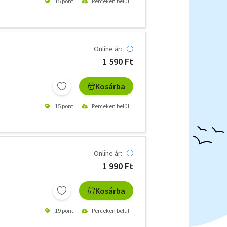
15 pont
Perceken belül
Online ár:
1 590 Ft
Kosárba
15 pont
Perceken belül
Online ár:
1 990 Ft
Kosárba
19 pont
Perceken belül