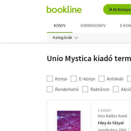
AI Könyv
KÖNYV
GYEREKKÖNYV
E-KÖN
Kategóriák
Unio Mystica kiadó term
Könyv
E-könyv
Antikvár
Kategória
szűrés
További
Rendelhető
Raktáron
Akci
szűrők
E-KÖNYV
Kiss Balázs Kunó
Fény és fátyol
Unio Mystica, 2024