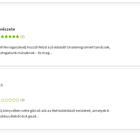
vészete
! Ne ragaszkodj hozzá! Nézd a jó oldalát! Unalomig ismert tanácsok,
sztogatunk másoknak – és mag...
ch
j könyvében vette górcső alá az élet különböző területeit, amelyek A
ztikus életről és A gazd...