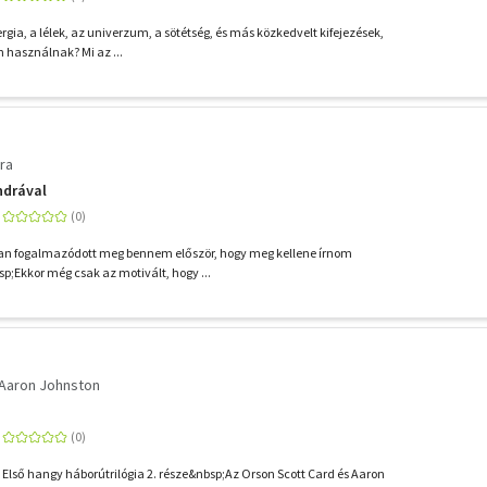
ergia, a lélek, az univerzum, a sötétség, és más közkedvelt kifejezések,
n használnak? Mi az ...
ra
ndrával
an fogalmazódott meg bennem először, hogy meg kellene írnom
p;Ekkor még csak az motivált, hogy ...
Aaron Johnston
ső hangy háborútrilógia 2. része&nbsp;Az Orson Scott Card és Aaron