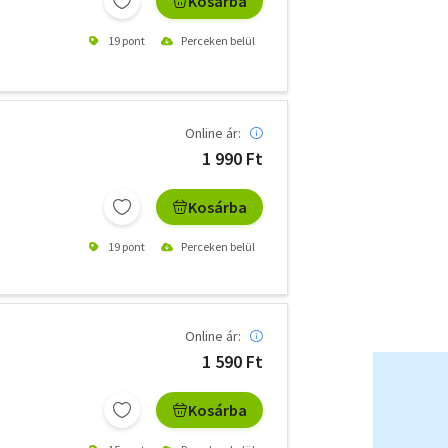
Kosárba
19 pont
Perceken belül
Online ár:
1 990 Ft
Kosárba
19 pont
Perceken belül
Online ár:
1 590 Ft
Kosárba