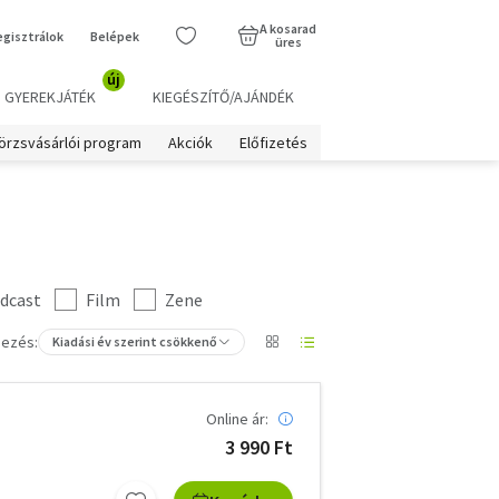
A kosarad
egisztrálok
Belépek
üres
új
GYEREKJÁTÉK
KIEGÉSZÍTŐ/AJÁNDÉK
örzsvásárlói program
Akciók
Előfizetés
dcast
Film
Zene
ezés:
Kiadási év szerint csökkenő
Online ár:
3 990 Ft