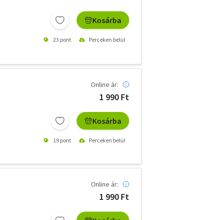
Kosárba
23 pont
Perceken belül
Online ár:
1 990 Ft
Kosárba
19 pont
Perceken belül
Online ár:
1 990 Ft