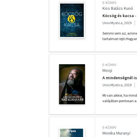
E-KÖNYV
Kiss Balázs Kunó
Köcsög és kacsa - 
Unio Mystica, 2019
Semmi sem az, aminek 
tartalmat rejti.Hogyan
E-KÖNYV
Mooji
A mindenségnél i
Unio Mystica, 2019
Mi van akkor, ha mind
valójában pontosan az
E-KÖNYV
Monika Muranyi