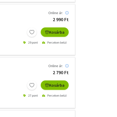
Online ár:
2 990 Ft
Kosárba
29 pont
Perceken belül
Online ár:
2 790 Ft
Kosárba
27 pont
Perceken belül