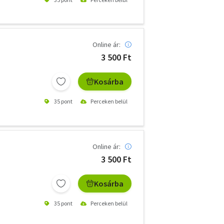
Online ár:
3 500 Ft
Kosárba
35 pont
Perceken belül
Online ár:
3 500 Ft
Kosárba
35 pont
Perceken belül