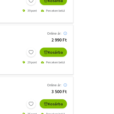
Kosárba
39 pont
Perceken belül
Online ár:
2 990 Ft
Kosárba
29 pont
Perceken belül
Online ár:
3 500 Ft
Kosárba
35 pont
Perceken belül