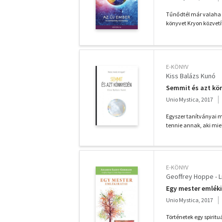
Tűnődtél már valaha a
könyvet Kryon közvetít
E-KÖNYV
Kiss Balázs Kunó
Semmit és azt kön
Unio Mystica, 2017
Egyszer tanítványai me
tennie annak, aki mie
E-KÖNYV
Geoffrey Hoppe - 
Egy mester emléki
Unio Mystica, 2017
Történetek egy spirit