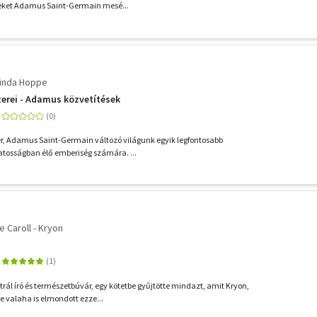
eket Adamus Saint-Germain mesé...
Linda Hoppe
terei - Adamus közvetítések
r, Adamus Saint-Germain változó világunk egyik legfontosabb
datosságban élő emberiség számára. ...
 Caroll - Kryon
rál író és természetbúvár, egy kötetbe gyűjtötte mindazt, amit Kryon,
 valaha is elmondott ezze...