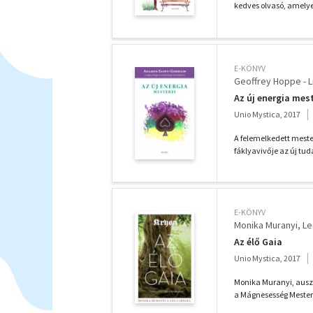
kedves olvasó, amely
E-KÖNYV
Geoffrey Hoppe - 
Az új energia mes
Unio Mystica, 2017
A felemelkedett meste
fáklyavivője az új tu
E-KÖNYV
Monika Muranyi, Lee
Az élő Gaia
Unio Mystica, 2017
Monika Muranyi, auszt
a Mágnesesség Mestere