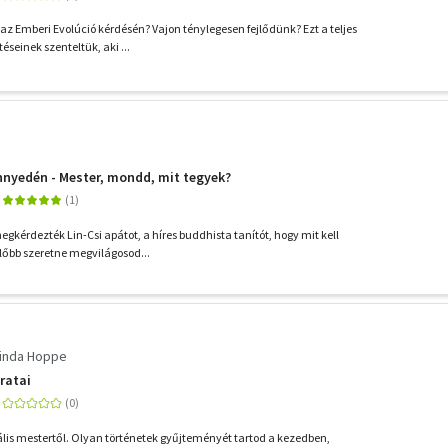
z Emberi Evolúció kérdésén? Vajon ténylegesen fejlődünk? Ezt a teljes
éseinek szenteltük, aki ...
nyedén - Mester, mondd, mit tegyek?
gkérdezték Lin-Csi apátot, a híres buddhista tanítót, hogy mit kell
lőbb szeretne megvilágosod...
Linda Hoppe
ratai
uális mestertől. Olyan történetek gyűjteményét tartod a kezedben,