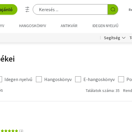
ajánló
R
YV
HANGOSKÖNYV
ANTIKVÁR
IDEGEN NYELVŰ
T
Segítség
ékei
Idegen nyelvű
Hangoskönyv
E-hangoskönyv
Po
ós
Találatok száma: 35
Rend