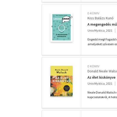
E-KÖNYV
Kiss Balázs Kunó
A megengedés mű
Unio Mystica, 2021
Engedd meg! Fogadd el
amelyeket szívesen o
E-KÖNYV
Donald Neale Wals
Az élet kiskönyve
Unio Mystica, 2021
Neale Donald Walsch ú
kapcsolatokról, A holis