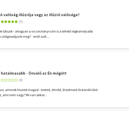
A valóság illúziója vagy az illúzió valósága?
látszik - ahogyan a vicces könyvcím is a lehető legkomolyabb
 világosodjunk meg? - erről szól ...
s hatalmasabb - Önvaló az Én mögött
az, aminek hiszed magad - tested, elméd, érzelmeid és kondícióid -
, ami nem vagy? Mi van akkor...