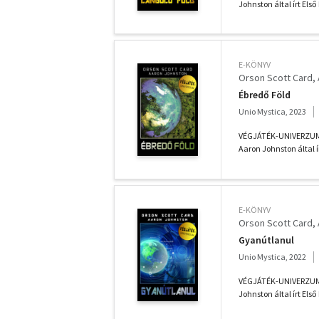
Johnston által írt Első
E-KÖNYV
Orson Scott Card
Ébredő Föld
Unio Mystica, 2023
VÉGJÁTÉK-UNIVERZUM - 
Aaron Johnston által í
E-KÖNYV
Orson Scott Card
Gyanútlanul
Unio Mystica, 2022
VÉGJÁTÉK-UNIVERZUM - 
Johnston által írt Első