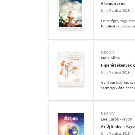
A lemúriai nő
Unio Mystica, 2019
Lehetséges, hogy léte
Mit jelent valójában s
E-KÖNYV
Mel Collins
Hiperérzékenyek 
Unio Mystica, 2019
A világon ötből egy s
személyek általában a
E-KÖNYV
Lee Caroll - Kryon
Az Új Ember - Kryo
Unio Mystica, 2018