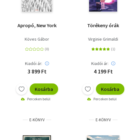
Apropó, New York
Törékeny órák
Köves Gábor
Virginie Grimaldi
Kiadói ár:
Kiadói ár:
3 899 Ft
4 199 Ft
Kosárba
Kosárba
Perceken belül
Perceken belül
E-KÖNYV
E-KÖNYV