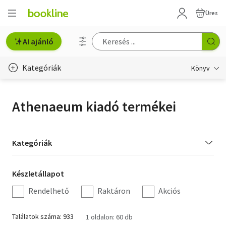
Üres
AI ajánló
Kategóriák
Könyv
Életmód, egészség
Athenaeum kiadó termékei
Erotika
Gyermek- és ifjúsági
Kategória
Kategóriák
szűrés
Hobbi, szabadidő
Készletállapot
Készletállapot
Irodalom
szűrés
Rendelhető
Raktáron
Akciós
Művészet
Találatok száma: 933
1 oldalon: 60 db
Szakkönyv