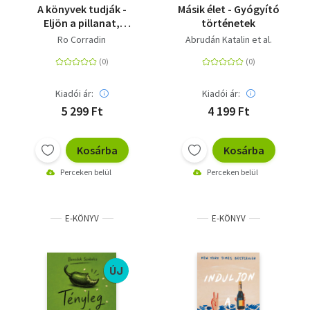
A könyvek tudják -
Másik élet - Gyógyító
Eljön a pillanat,
történetek
amikor a kezünkbe
Ro Corradin
Abrudán Katalin et al.
vesszük a sorsunkat
Kiadói ár:
Kiadói ár:
5 299 Ft
4 199 Ft
Kosárba
Kosárba
Perceken belül
Perceken belül
E-KÖNYV
E-KÖNYV
ÚJ