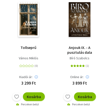
Tollseprű
Anjouk IX. - A
pusztulás dala
Vámos Miklós
Bíró Szabolcs
Kiadói ár:
Online ár:
3 299 Ft
3 899 Ft
Kosárba
Kosárba
Perceken belül
Perceken belül