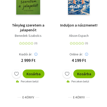
Tényleg szeretem a
Induljon a nászmenet!
jalapenót
Benedek Szabolcs
Alison Espach
Kiadói ár:
Online ár:
2 999 Ft
4 199 Ft
Kosárba
Kosárba
Perceken belül
Perceken belül
E-KÖNYV
E-KÖNYV