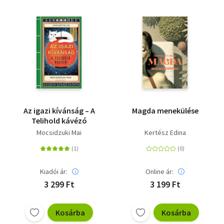
Az igazi kívánság – A
Magda menekülése
Telihold kávézó
Mocsidzuki Mai
Kertész Edina
Kiadói ár:
Online ár:
3 299 Ft
3 199 Ft
Kosárba
Kosárba