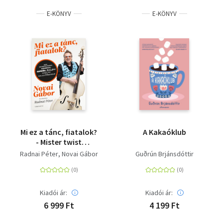
E-KÖNYV
E-KÖNYV
Mi ez a tánc, fiatalok?
A Kakaóklub
- Mister twist
miniszter történetei:
Radnai Péter
Novai Gábor
Guðrún Brjánsdóttir
Generál, Hungária,
Dolly Roll, Marót Viki
és a Nova Kultúr
Zenekar
Kiadói ár:
Kiadói ár:
6 999 Ft
4 199 Ft