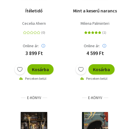
Ítéletidő
Mint a keserű narancs
Cecelia Ahern
Milena Palminteri
Online ár:
Online ár:
3 899 Ft
4 599 Ft
Kosárba
Kosárba
Perceken belül
Perceken belül
E-KÖNYV
E-KÖNYV