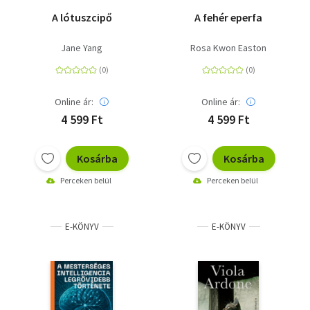
A lótuszcipő
A fehér eperfa
Jane Yang
Rosa Kwon Easton
Online ár:
Online ár:
4 599 Ft
4 599 Ft
Kosárba
Kosárba
Perceken belül
Perceken belül
E-KÖNYV
E-KÖNYV