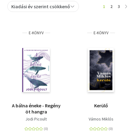
Kiadási év szerint csökkenő
1
2
3
Szótár, nyelvkönyv
Tankönyv, segédkönyv
E-KÖNYV
E-KÖNYV
Társadalomtudomány
Természettudomány
Történelem
Vallás
A bálna éneke - Regény
Kerülő
öt hangra
Jodi Picoult
Vámos Miklós