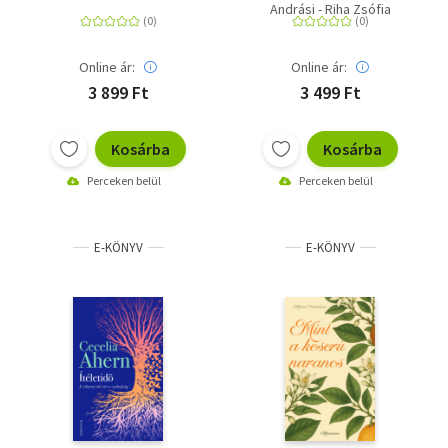
túlélésről és reményről
gondolatok és
Andrási - Riha Zsófia
gyakorlatok hétről
hétre
Online ár:
Online ár:
3 899 Ft
3 499 Ft
Kosárba
Kosárba
Perceken belül
Perceken belül
E-KÖNYV
E-KÖNYV