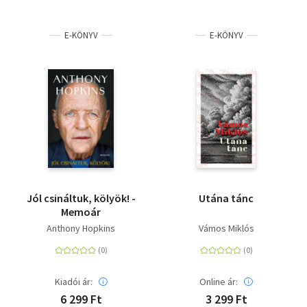
E-KÖNYV
E-KÖNYV
Jól csináltuk, kölyök! -
Utána tánc
Memoár
Anthony Hopkins
Vámos Miklós
Kiadói ár:
Online ár:
6 299 Ft
3 299 Ft