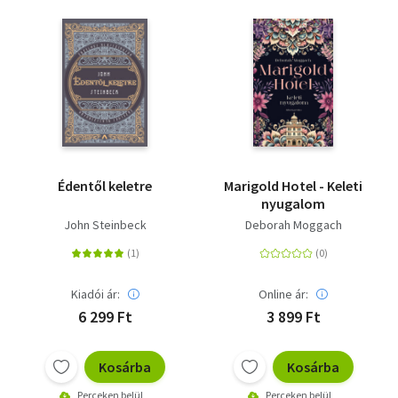
Édentől keletre
Marigold Hotel - Keleti
nyugalom
John Steinbeck
Deborah Moggach
Kiadói ár:
Online ár:
6 299 Ft
3 899 Ft
Kosárba
Kosárba
Perceken belül
Perceken belül