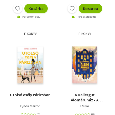
Kosárba
Kosárba
Perceken belül
Perceken belül
E-KÖNYV
E-KÖNYV
Utolsó esély Párizsban
A Dallergut
Álomáruház - A
rendelt álom
Lynda Marron
I Miye
kifogyott