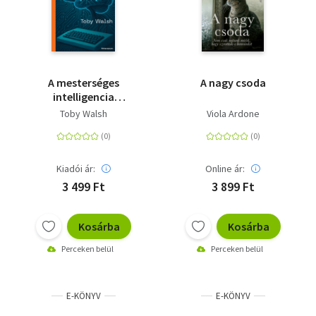
A mesterséges
A nagy csoda
intelligencia
legrövidebb története
Toby Walsh
Viola Ardone
Kiadói ár:
Online ár:
3 499 Ft
3 899 Ft
Kosárba
Kosárba
Perceken belül
Perceken belül
E-KÖNYV
E-KÖNYV