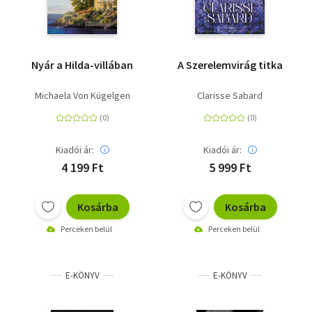
Nyár a Hilda-villában
A Szerelemvirág titka
Michaela Von Kügelgen
Clarisse Sabard
Kiadói ár:
Kiadói ár:
4 199 Ft
5 999 Ft
Kosárba
Kosárba
Perceken belül
Perceken belül
E-KÖNYV
E-KÖNYV