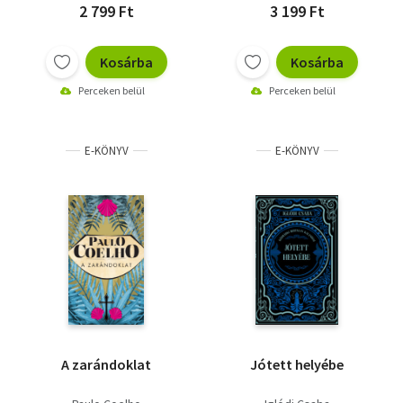
2 799 Ft
3 199 Ft
Kosárba
Kosárba
Perceken belül
Perceken belül
E-KÖNYV
E-KÖNYV
A zarándoklat
Jótett helyébe