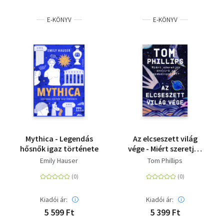
E-KÖNYV
E-KÖNYV
Mythica - Legendás
Az elcseszett világ
hősnők igaz története
vége - Miért szeretjük
annyira az
Emily Hauser
Tom Phillips
apokalipszist?
Kiadói ár:
Kiadói ár:
5 599 Ft
5 399 Ft