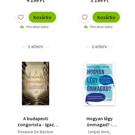
4 199 Ft
3 199 Ft
Kosárba
Kosárba
Perceken belül
Perceken belül
E-KÖNYV
E-KÖNYV
A budapesti
Hogyan légy
zongorista - Igaz
önmagad? -
történet zenéről,
Önismereti
Roxanne De Bastion
Limpár Imre