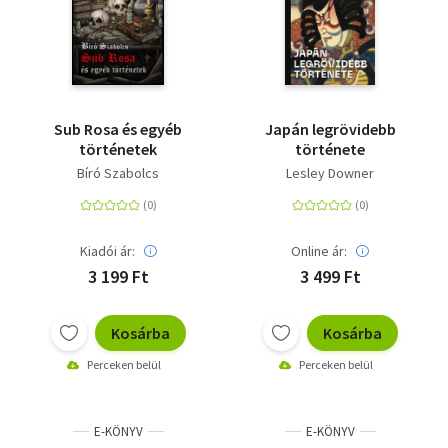
Sub Rosa és egyéb
Japán legrövidebb
történetek
története
Bíró Szabolcs
Lesley Downer
Kiadói ár:
Online ár:
3 199 Ft
3 499 Ft
Kosárba
Kosárba
Perceken belül
Perceken belül
E-KÖNYV
E-KÖNYV