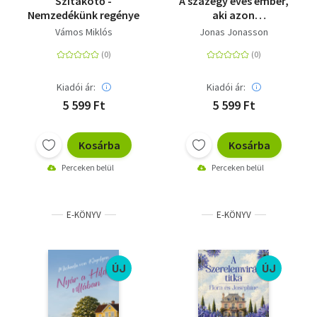
Szitakötő -
A százegy éves ember,
Nemzedékünk regénye
aki azon
gondolkodott, hogy
Vámos Miklós
Jonas Jonasson
túl sokat gondolkodik
Kiadói ár:
Kiadói ár:
5 599 Ft
5 599 Ft
Kosárba
Kosárba
Perceken belül
Perceken belül
E-KÖNYV
E-KÖNYV
ÚJ
ÚJ