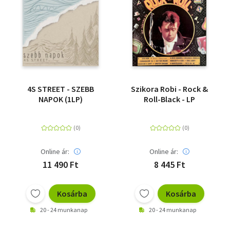
4S STREET - SZEBB
Szikora Robi - Rock &
NAPOK (1LP)
Roll-Black - LP
Online ár:
Online ár:
11 490 Ft
8 445 Ft
Kosárba
Kosárba
20 - 24 munkanap
20 - 24 munkanap