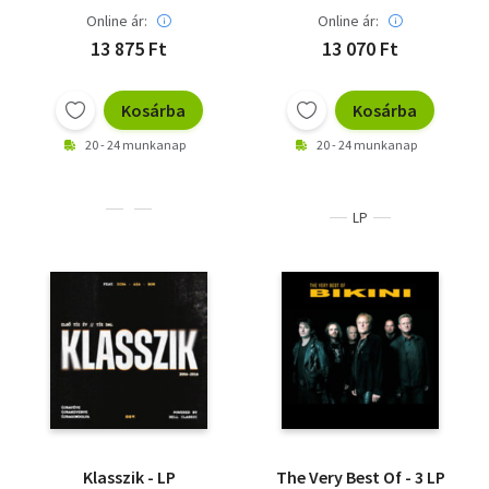
Online ár:
Online ár:
13 875 Ft
13 070 Ft
Kosárba
Kosárba
20 - 24 munkanap
20 - 24 munkanap
LP
Klasszik - LP
The Very Best Of - 3 LP