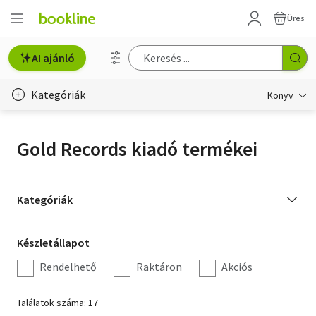
Üres
AI ajánló
Kategóriák
Könyv
Életmód, egészség
Gold Records kiadó termékei
Erotika
Gyermek- és ifjúsági
Kategória
Kategóriák
szűrés
Hobbi, szabadidő
Készletállapot
Készletállapot
Irodalom
szűrés
Rendelhető
Raktáron
Akciós
Művészet
Találatok száma: 17
Szakkönyv