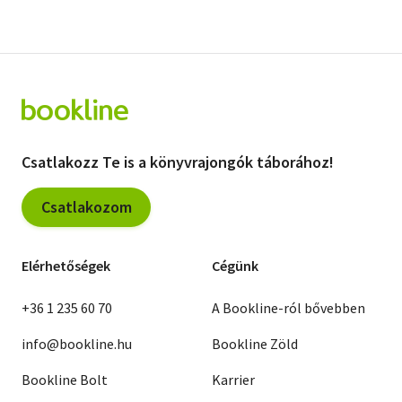
Csatlakozz Te is a könyvrajongók táborához!
Csatlakozom
Elérhetőségek
Cégünk
+36 1 235 60 70
A Bookline-ról bővebben
info@bookline.hu
Bookline Zöld
Bookline Bolt
Karrier