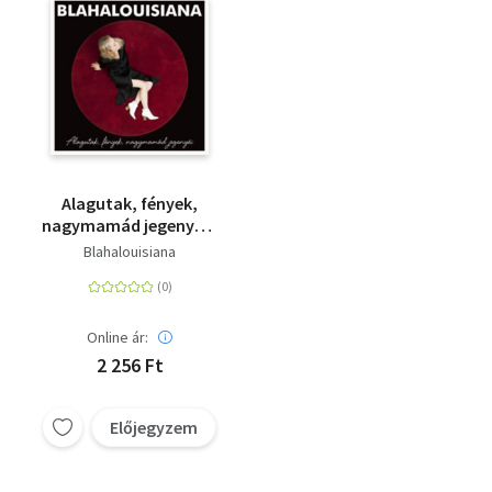
Alagutak, fények,
nagymamád jegenyéi -
CD
Blahalouisiana
Online ár:
2 256 Ft
Előjegyzem