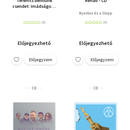
Teremts bennünk
Rehab - CD
csendet: Imádságok -
CD
ByeAlex és a Slepp
Előjegyezhető
Előjegyezhető
Előjegyzem
Előjegyzem
CD
CD