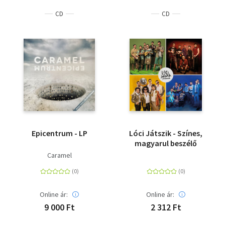
CD
CD
Epicentrum - LP
Lóci Játszik - Színes,
magyarul beszélő
Caramel
Online ár:
Online ár:
9 000 Ft
2 312 Ft