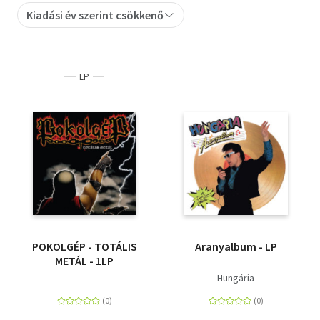
Kiadási év szerint csökkenő
Szótár, nyelvkönyv
Tankönyv, segédkönyv
LP
Társadalomtudomány
Természettudomány
Történelem
Vallás
POKOLGÉP - TOTÁLIS
Aranyalbum - LP
METÁL - 1LP
Hungária