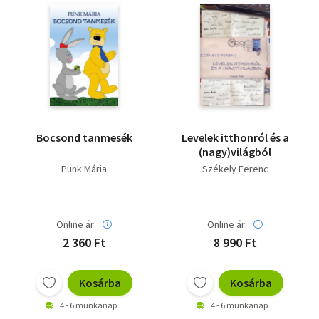
Bocsond tanmesék
Levelek itthonról és a
(nagy)világból
Punk Mária
Székely Ferenc
Online ár:
Online ár:
2 360 Ft
8 990 Ft
Kosárba
Kosárba
4 - 6 munkanap
4 - 6 munkanap