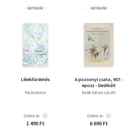
ANTIKVÁR
ANTIKVÁR
Lélekfürdetés
A pozsonyi csata, 907 -
eposz - Dedikált
Paraszkeva
Deák-Sárosi László
Online ár:
Online ár:
1 490 Ft
6 690 Ft