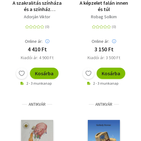
A szakralitás színháza
A képzelet falán innen
és a színház
és túl
szakralitása, avagy
Adorján Viktor
Robag Solkim
Utószó A
Laboratóriumhoz
Online ár:
Online ár:
4 410 Ft
3 150 Ft
Kiadói ár: 4 900 Ft
Kiadói ár: 3 500 Ft
Kosárba
Kosárba
2 - 3 munkanap
2 - 3 munkanap
ANTIKVÁR
ANTIKVÁR