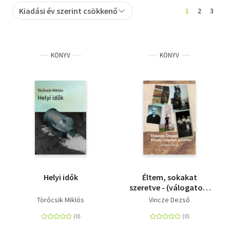
Kiadási év szerint csökkenő
1
2
3
Szótár, nyelvkönyv
Tankönyv, segédkönyv
KÖNYV
KÖNYV
Társadalomtudomány
Természettudomány
Történelem
Vallás
Helyi idők
Éltem, sokakat
szeretve - (válogatott
művek)
Törőcsik Miklós
Vincze Dezső