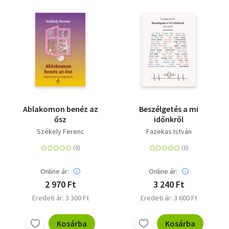
Ablakomon benéz az
Beszélgetés a mi
ősz
időnkről
Székely Ferenc
Fazekas István
Online ár:
Online ár:
2 970 Ft
3 240 Ft
Eredeti ár: 3 300 Ft
Eredeti ár: 3 600 Ft
Kosárba
Kosárba