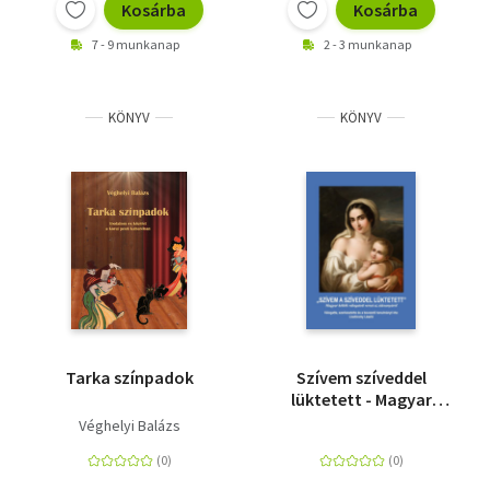
Kosárba
Kosárba
7 - 9 munkanap
2 - 3 munkanap
KÖNYV
KÖNYV
Tarka színpadok
Szívem szíveddel
lüktetett - Magyar
költők válogatott
Véghelyi Balázs
versei az édesanyákról