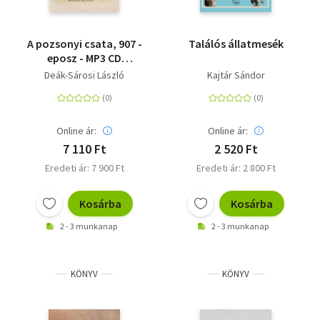
A pozsonyi csata, 907 -
Találós állatmesék
eposz - MP3 CD
melléklettel
Deák-Sárosi László
Kajtár Sándor
Online ár:
Online ár:
7 110 Ft
2 520 Ft
Eredeti ár: 7 900 Ft
Eredeti ár: 2 800 Ft
Kosárba
Kosárba
2 - 3 munkanap
2 - 3 munkanap
KÖNYV
KÖNYV