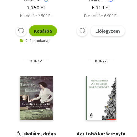
2 250 Ft
6 210 Ft
Kiadói ár: 2 500 Ft
Eredeti ár: 6 900 Ft
Kosárba
Előjegyzem
2 - 3 munkanap
KÖNYV
KÖNYV
Ó, iskoláim, drága
Az utolsó karácsonyfa