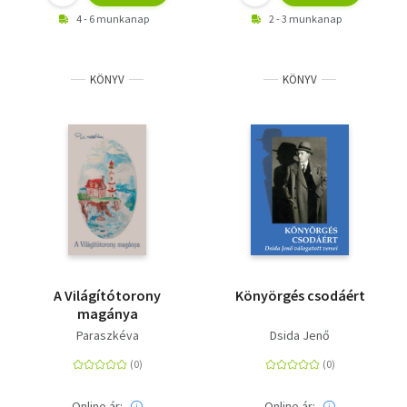
4 - 6 munkanap
2 - 3 munkanap
KÖNYV
KÖNYV
A Világítótorony
Könyörgés csodáért
magánya
Paraszkéva
Dsida Jenő
Online ár:
Online ár: