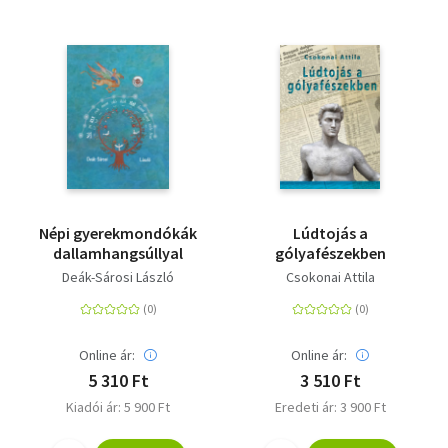
Népi gyerekmondókák
Lúdtojás a
dallamhangsúllyal
gólyafészekben
Deák-Sárosi László
Csokonai Attila
Online ár:
Online ár:
5 310 Ft
3 510 Ft
Kiadói ár: 5 900 Ft
Eredeti ár: 3 900 Ft