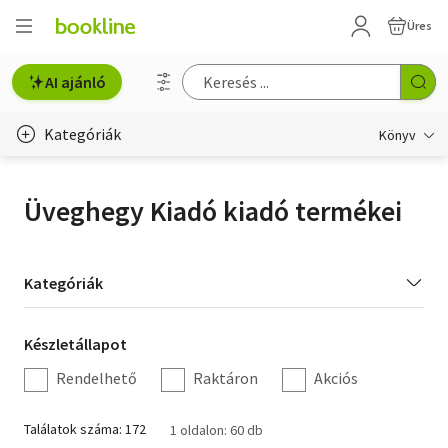
Üres
AI ajánló
Kategóriák
Könyv
Életmód, egészség
Üveghegy Kiadó kiadó termékei
Erotika
Gyermek- és ifjúsági
Kategória
Kategóriák
szűrés
Hobbi, szabadidő
Készletállapot
Készletállapot
Irodalom
szűrés
Rendelhető
Raktáron
Akciós
Művészet
Találatok száma: 172
1 oldalon: 60 db
Szakkönyv