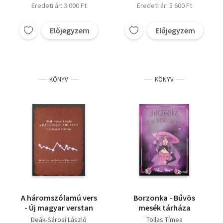
Eredeti ár: 3 000 Ft
Eredeti ár: 5 600 Ft
Előjegyzem
Előjegyzem
KÖNYV
KÖNYV
A háromszólamú vers
Borzonka - Bűvös
- Új magyar verstan
mesék tárháza
Deák-Sárosi László
Tollas Tímea