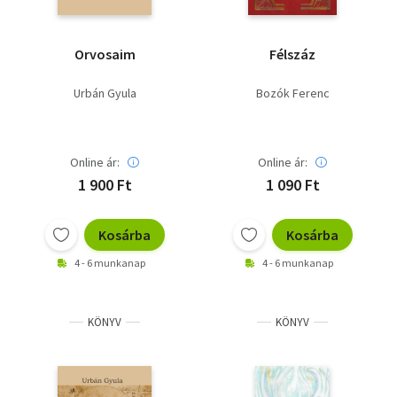
Orvosaim
Félszáz
Urbán Gyula
Bozók Ferenc
Online ár:
Online ár:
1 900 Ft
1 090 Ft
Kosárba
Kosárba
4 - 6 munkanap
4 - 6 munkanap
KÖNYV
KÖNYV