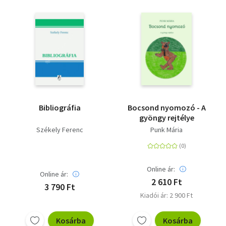
Bibliográfia
Bocsond nyomozó - A
gyöngy rejtélye
Székely Ferenc
Punk Mária
Online ár:
Online ár:
2 610 Ft
3 790 Ft
Kiadói ár: 2 900 Ft
Kosárba
Kosárba