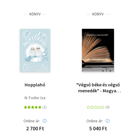
KÖNYV
KÖNYV
Hopplahó
"Végső béke és végső
menedék" - Magyar
költők a könyvről, a
N. Fodor Iza
könyvtárról és az
olvasásról
Online ár:
Online ár:
2 700 Ft
5 040 Ft