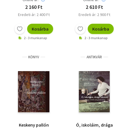
2 160 Ft
2 610 Ft
Eredeti ár: 2 400 Ft
Eredeti ár: 2 900 Ft
Kosárba
Kosárba
2 - 3 munkanap
2 - 3 munkanap
KÖNYV
ANTIKVÁR
Keskeny pallón
Ó, iskoláim, drága