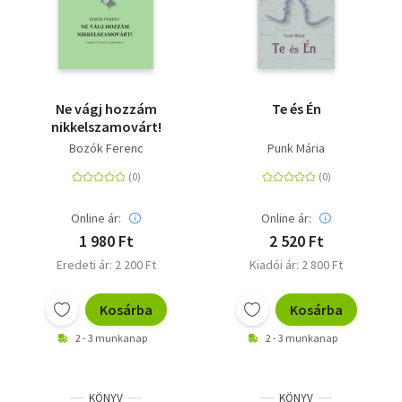
Ne vágj hozzám
Te és Én
nikkelszamovárt!
Bozók Ferenc
Punk Mária
Online ár:
Online ár:
1 980 Ft
2 520 Ft
Eredeti ár: 2 200 Ft
Kiadói ár: 2 800 Ft
Kosárba
Kosárba
2 - 3 munkanap
2 - 3 munkanap
KÖNYV
KÖNYV