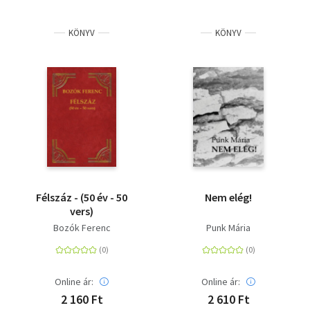
KÖNYV
KÖNYV
Félszáz - (50 év - 50
Nem elég!
vers)
Bozók Ferenc
Punk Mária
Online ár:
Online ár:
2 160 Ft
2 610 Ft