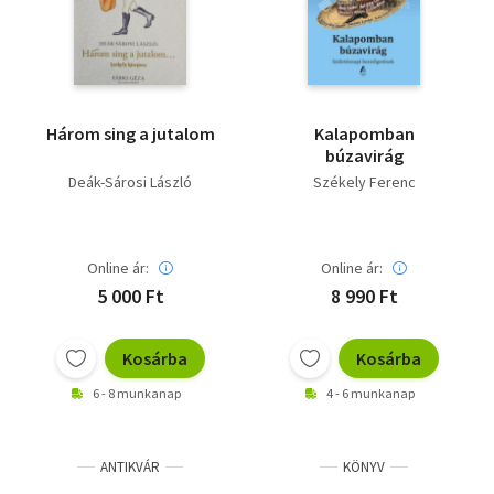
Három sing a jutalom
Kalapomban
búzavirág
Deák-Sárosi László
Székely Ferenc
Online ár:
Online ár:
5 000 Ft
8 990 Ft
Kosárba
Kosárba
6 - 8 munkanap
4 - 6 munkanap
ANTIKVÁR
KÖNYV