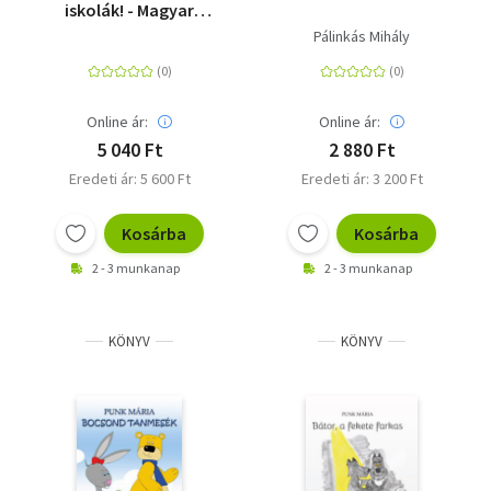
iskolák! - Magyar
költők válogatott
Pálinkás Mihály
versei
Online ár:
Online ár:
5 040 Ft
2 880 Ft
Eredeti ár: 5 600 Ft
Eredeti ár: 3 200 Ft
Kosárba
Kosárba
2 - 3 munkanap
2 - 3 munkanap
KÖNYV
KÖNYV