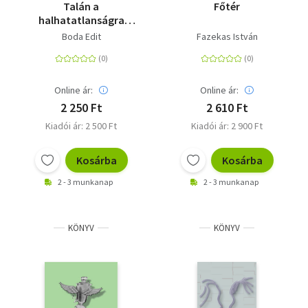
Talán a
Főtér
halhatatlanságra
gondolok
Boda Edit
Fazekas István
Online ár:
Online ár:
2 250 Ft
2 610 Ft
Kiadói ár: 2 500 Ft
Kiadói ár: 2 900 Ft
Kosárba
Kosárba
2 - 3 munkanap
2 - 3 munkanap
KÖNYV
KÖNYV