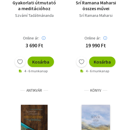
Gyakorlati útmutató
Srí Ramana Maharsi
a meditációhoz
összes művei
Szvámí Tadátmánanda
Srí Ramana Maharsi
Online ár:
Online ár:
3 690 Ft
19 990 Ft
Kosárba
Kosárba
4 - 6 munkanap
4 - 6 munkanap
ANTIKVÁR
KÖNYV