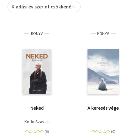
Kiadási év szerint csökkenő
Szótár, nyelvkönyv
Tankönyv, segédkönyv
KÖNYV
KÖNYV
Társadalomtudomány
Természettudomány
Történelem
Vallás
Neked
A keresés vége
Kódó Szavaki