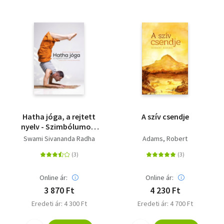
Hatha jóga, a rejtett
A szív csendje
nyelv - Szimbólumok,
titkok és metaforák
Swami Sivananda Radha
Adams, Robert
Online ár:
Online ár:
3 870 Ft
4 230 Ft
Eredeti ár: 4 300 Ft
Eredeti ár: 4 700 Ft