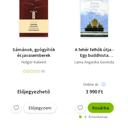
Sámánok, gyógyítók
A fehér felhők útja -
és javasemberek
Egy buddhista
zarándok Tibetben
Holger Kalweit
Lama Angarika Govinda
Online ár:
Előjegyezhető
3 990 Ft
Előjegyzem
Kosárba
6 - 8 munkanap