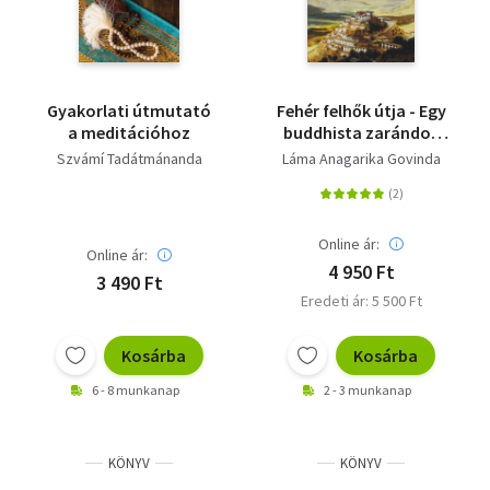
Gyakorlati útmutató
Fehér felhők útja - Egy
a meditációhoz
buddhista zarándok
Tibetben
Szvámí Tadátmánanda
Láma Anagarika Govinda
Online ár:
Online ár:
4 950 Ft
3 490 Ft
Eredeti ár: 5 500 Ft
Kosárba
Kosárba
6 - 8 munkanap
2 - 3 munkanap
KÖNYV
KÖNYV