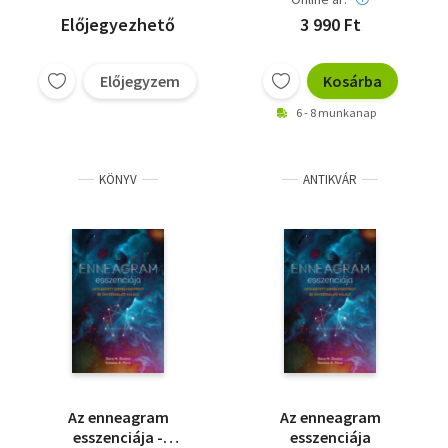
Előjegyezhető
3 990 Ft
Előjegyzem
Kosárba
6 - 8 munkanap
KÖNYV
ANTIKVÁR
Az enneagram
Az enneagram
esszenciája -
esszenciája