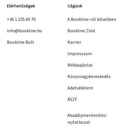
Elérhetőségek
Cégünk
+36 1 235 60 70
A Bookline-ról bővebben
info@bookline.hu
Bookline Zöld
Bookline Bolt
Karrier
Impresszum
Médiaajánlat
Könyvnagykereskedés
Adatvédelem
ÁSZF
Akadálymentesítési
nyilatkozat