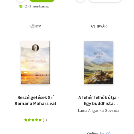
2 - 3 munkanap
KÖNYV
ANTIKVÁR
Beszélgetések Srí
A fehér felhők útja -
Ramana Maharsival
Egy buddhista
zarándok Tibetben
Lama Angarika Govinda
Online ár: