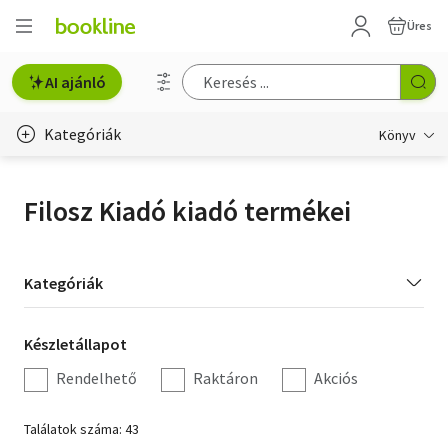
Üres
AI ajánló
Kategóriák
Könyv
Életmód, egészség
Filosz Kiadó kiadó termékei
Erotika
Gyermek- és ifjúsági
Kategória
Kategóriák
szűrés
Hobbi, szabadidő
Készletállapot
Készletállapot
Irodalom
szűrés
Rendelhető
Raktáron
Akciós
Művészet
Találatok száma: 43
Szakkönyv