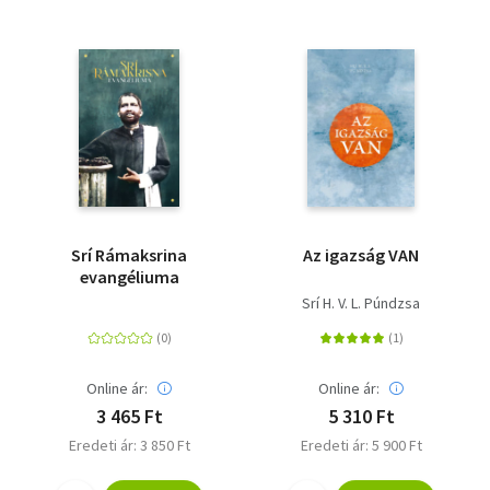
Srí Rámaksrina
Az igazság VAN
evangéliuma
Srí H. V. L. Púndzsa
Online ár:
Online ár:
3 465 Ft
5 310 Ft
Eredeti ár: 3 850 Ft
Eredeti ár: 5 900 Ft