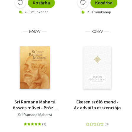
Kosárba
Kosárba
2 - 3 munkanap
2 - 3 munkanap
KÖNYV
KÖNYV
Srí Ramana Maharsi
Ékesen szóló csend -
összes művei - Prózai
Az advaita esszenciája
művek, költemények,
Srí Ramana Maharsi
fordítások