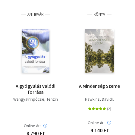
ANTIKVÁR
KÖNYV
A gyógyulás valódi
A Mindenség Szeme
forrása
Wangyalrinpócse, Tenzin
Hawkins, Davidr.
Online ár:
Online ár:
4 140 Ft
8 790 Ft