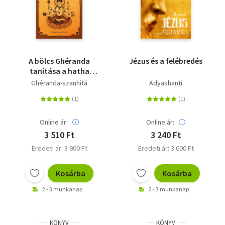
A bölcs Ghéranda
Jézus és a felébredés
tanítása a hatha
jógáról - Ghéranda-
Ghéranda-szanhitá
Adyashanti
szanhitá
Online ár:
Online ár:
3 510 Ft
3 240 Ft
Eredeti ár: 3 900 Ft
Eredeti ár: 3 600 Ft
Kosárba
Kosárba
2 - 3 munkanap
2 - 3 munkanap
KÖNYV
KÖNYV