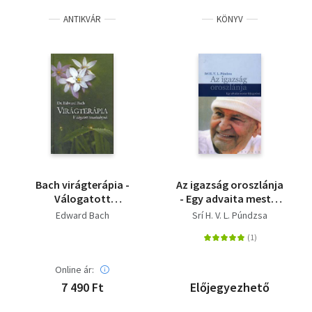
ANTIKVÁR
KÖNYV
Bach virágterápia -
Az igazság oroszlánja
Válogatott
- Egy advaita mester
tanulmányok
feljegyzései
Edward Bach
Srí H. V. L. Púndzsa
Online ár:
7 490 Ft
Előjegyezhető