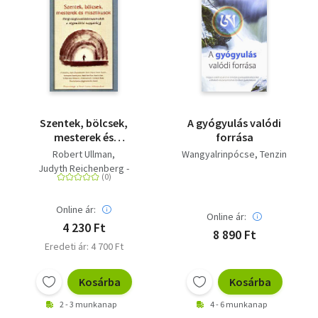
Szentek, bölcsek,
A gyógyulás valódi
mesterek és
forrása
misztikusok -
Robert Ullman
Wangyalrinpócse, Tenzin
Megvilágosodásbeszámolók
Judyth Reichenberg -
a régmúlttól
Ullman
napjainkig
Online ár:
Online ár:
4 230 Ft
8 890 Ft
Eredeti ár: 4 700 Ft
Kosárba
Kosárba
2 - 3 munkanap
4 - 6 munkanap