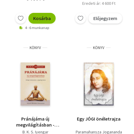
Eredeti ár: 4 600 Ft
Kosárba
Előjegyzem
4 - 6 munkanap
KÖNYV
KÖNYV
Pránájáma új
Egy JÓGI önéletrajza
megvilágításban -
Átfogó útmutatás a
B. K. S. Iyengar
Paramahansza Jogananda