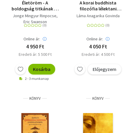
Életöröm - A
A korai buddhista
boldogság titkának és
filozófia lélektani
tudományának kulcsa
attitűdje - és annak
Jonge Mingyur Rinpocse
Láma Anagarika Govinda
szisztematikus
Eric Swanson
bemutatása az
Abhidhamma
hagyománya alapján
Online ár:
Online ár:
4 950 Ft
4 050 Ft
Eredeti ár: 5 500 Ft
Eredeti ár: 4 500 Ft
Kosárba
Előjegyzem
2 - 3 munkanap
KÖNYV
KÖNYV