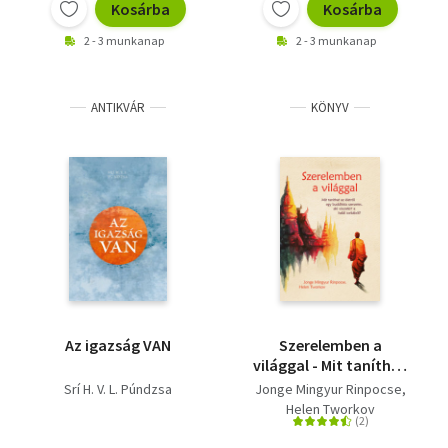
Kosárba
Kosárba
2 - 3 munkanap
2 - 3 munkanap
ANTIKVÁR
KÖNYV
Az igazság VAN
Szerelemben a
világgal - Mit taníthat
az életről egy
Srí H. V. L. Púndzsa
Jonge Mingyur Rinpocse
buddhista szerzetes,
Helen Tworkov
aki visszatért a halál
torkából?