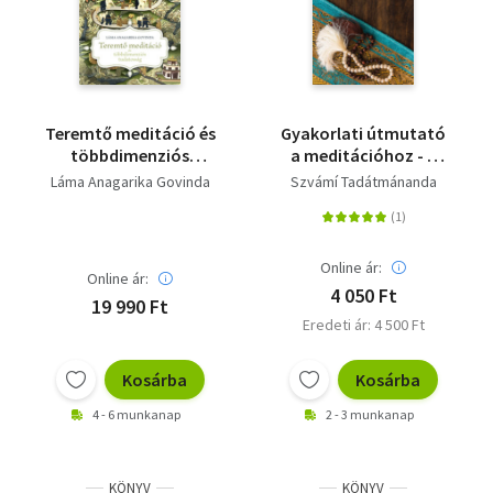
Teremtő meditáció és
Gyakorlati útmutató
többdimenziós
a meditációhoz - A
tudatosság
védánta, a Bhagavad-
Láma Anagarika Govinda
Szvámí Tadátmánanda
gítá és a Jóga-szútrák
tanításai alapján
Online ár:
Online ár:
4 050 Ft
19 990 Ft
Eredeti ár: 4 500 Ft
Kosárba
Kosárba
4 - 6 munkanap
2 - 3 munkanap
KÖNYV
KÖNYV