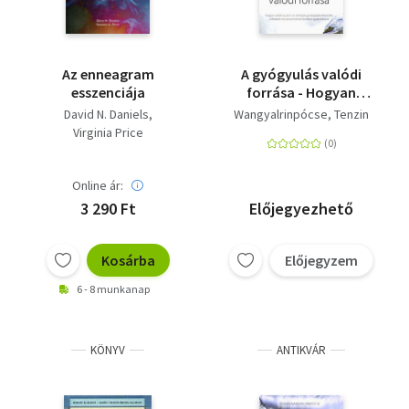
Az enneagram
A gyógyulás valódi
esszenciája
forrása - Hogyan
alakíthatjuk át és
David N. Daniels
Wangyalrinpócse, Tenzin
tehetjük gazdagabbá
Virginia Price
életünket a lélekerő
visszanyerésének ősi
tibeti gyakorlatával?
Online ár:
3 290 Ft
Előjegyezhető
Kosárba
Előjegyzem
6 - 8 munkanap
KÖNYV
ANTIKVÁR