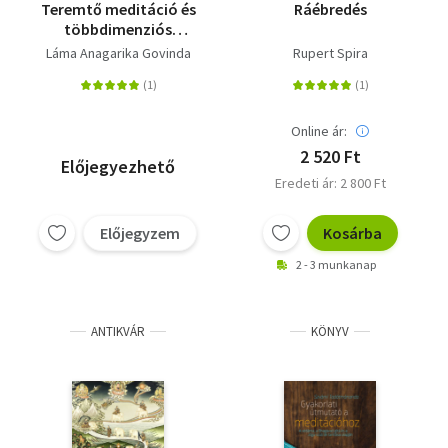
Teremtő meditáció és
Ráébredés
többdimenziós
tudatosság
Láma Anagarika Govinda
Rupert Spira
Online ár:
2 520 Ft
Előjegyezhető
Eredeti ár: 2 800 Ft
Előjegyzem
Kosárba
2 - 3 munkanap
ANTIKVÁR
KÖNYV