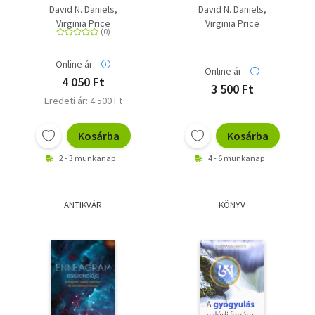
Hitelesített
David N. Daniels
David N. Daniels
személyiségteszt és
Virginia Price
Virginia Price
önvizsgálati kalauz
Online ár:
Online ár:
4 050 Ft
3 500 Ft
Eredeti ár: 4 500 Ft
Kosárba
Kosárba
2 - 3 munkanap
4 - 6 munkanap
ANTIKVÁR
KÖNYV