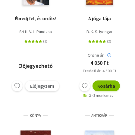
Ébredj fel, és ordíts!
A jóga fája
Srí H. V. L. Púndzsa
B. K. S. Iyengar
Online ár:
4 050 Ft
Előjegyezhető
Eredeti ár: 4 500 Ft
Előjegyzem
Kosárba
2 - 3 munkanap
KÖNYV
ANTIKVÁR