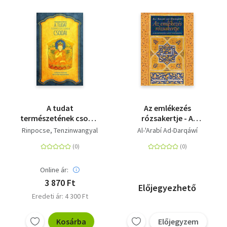
A tudat
Az emlékezés
természetének csodái
rózsakertje - A
- A dzogcsen
lélekvezetés szúfí
Rinpocse, Tenzinwangyal
Al-'Arabí Ad-Darqáwí
esszenciája Tibet ősi
tudománya
bön hagyományában
Online ár:
3 870 Ft
Előjegyezhető
Eredeti ár: 4 300 Ft
Kosárba
Előjegyzem