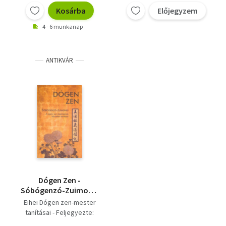
Kosárba
Előjegyzem
4 - 6 munkanap
ANTIKVÁR
Dógen Zen -
Sóbógenzó-Zuimonki
- A japán zen
Eihei Dógen zen-mester
alapítójának tanításai
tanításai - Feljegyezte:
(A Zen Oszlopai)
Kóun Edzsó