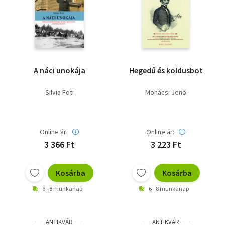
A náci unokája
Hegedű és koldusbot
Silvia Foti
Mohácsi Jenő
Online ár:
Online ár:
3 366 Ft
3 223 Ft
Kosárba
Kosárba
6 - 8 munkanap
6 - 8 munkanap
ANTIKVÁR
ANTIKVÁR