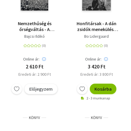
Nemzethűség és
Honfitársak - A dán
őrségváltás - A
zsidók menekülése
komáromi és
1943 októberében
Bajcsi Ildikó
Bo Lidergaard
környékbeli zsidóság
jogfosztása (1938-
1944)
Online ár:
Online ár:
2 610 Ft
3 420 Ft
Eredeti ár: 2 900 Ft
Eredeti ár: 3 800 Ft
Előjegyzem
Kosárba
2 - 3 munkanap
KÖNYV
KÖNYV