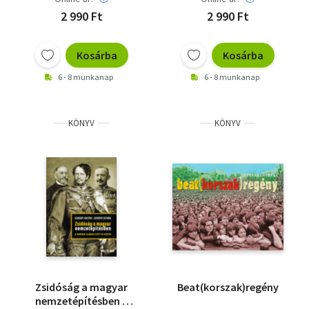
2 990 Ft
2 990 Ft
Kosárba
Kosárba
6 - 8 munkanap
6 - 8 munkanap
KÖNYV
KÖNYV
Zsidóság a magyar
Beat(korszak)regény
nemzetépítésben a