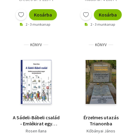
Kosárba
Kosárba
2 - 3 munkanap
2 - 3 munkanap
KÖNYV
KÖNYV
A Sádeli-Bábeli család
Érzelmes utazás
- Emlékirat egy
Trianonba
jeruzsálemi-magyar
Rosen Ilana
Kőbányai János
lány gyerekkoráról