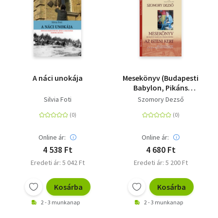
A náci unokája
Mesekönyv (Budapesti
Babylon, Pikáns
mesék) - Az isteni kert
Silvia Foti
Szomory Dezső
Online ár:
Online ár:
4 538 Ft
4 680 Ft
Eredeti ár: 5 042 Ft
Eredeti ár: 5 200 Ft
Kosárba
Kosárba
2 - 3 munkanap
2 - 3 munkanap