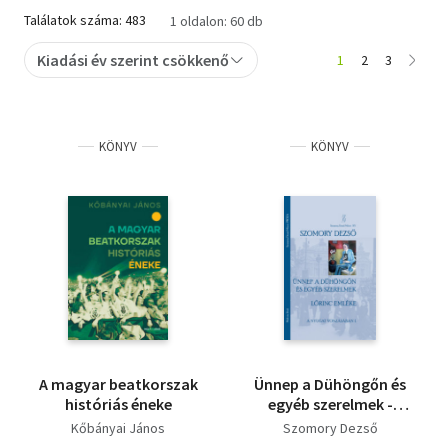
Találatok száma: 483
1 oldalon: 60 db
Szótár, nyelvkönyv
Kiadási év szerint csökkenő
1
2
3
Tankönyv, segédkönyv
Társadalomtudomány
KÖNYV
KÖNYV
Természettudomány
Történelem
Vallás
A magyar beatkorszak
Ünnep a Dühöngőn és
históriás éneke
egyéb szerelmek -
Lőrinc emléke
Kőbányai János
Szomory Dezső