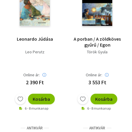
Leonardo Júdása
A porban / A zöldköves
gyűrű / Egon
Leo Perutz
Török Gyula
Online ár:
Online ár:
2 390 Ft
3 553 Ft
Kosárba
Kosárba
6 - 8 munkanap
6 - 8 munkanap
ANTIKVÁR
ANTIKVÁR