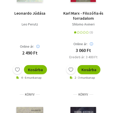
Leonardo Júdása
Karl Marx - Filozófia és
forradalom
Leo Perutz
Shlomo Avineri
Online ár:
Online ár:
3 060 Ft
2 490 Ft
Eredeti ár: 3 400 Ft
Kosárba
Kosárba
4 - 6 munkanap
2 - 3 munkanap
KÖNYV
KÖNYV