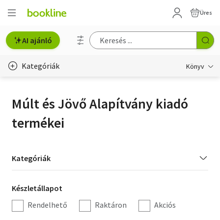
Üres
AI ajánló
Kategóriák
Könyv
Életmód, egészség
Múlt és Jövő Alapítvány kiadó
Erotika
termékei
Gyermek- és ifjúsági
Hobbi, szabadidő
Kategória
Kategóriák
szűrés
Irodalom
Készletállapot
Készletállapot
Művészet
szűrés
Rendelhető
Raktáron
Akciós
Szakkönyv