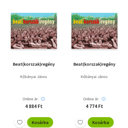
Beat(korszak)regény
Beat(korszak)regény
Kőbányai János
Kőbányai János
Online ár:
Online ár:
4 884 Ft
4 774 Ft
Kosárba
Kosárba