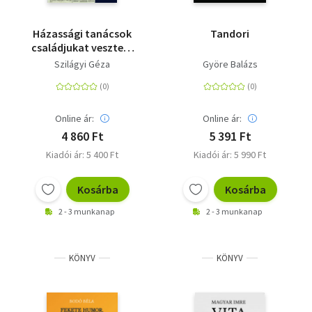
Házassági tanácsok
Tandori
családjukat vesztett
holokauszt túlélőknek
Szilágyi Géza
Györe Balázs
- az Új Élet 1947-1949-
es évfolyamaiból
Online ár:
Online ár:
4 860 Ft
5 391 Ft
Kiadói ár: 5 400 Ft
Kiadói ár: 5 990 Ft
Kosárba
Kosárba
2 - 3 munkanap
2 - 3 munkanap
KÖNYV
KÖNYV