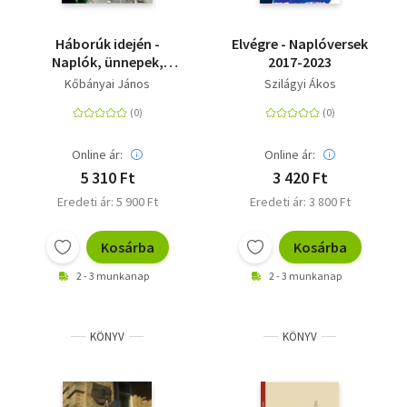
Háborúk idején -
Elvégre - Naplóversek
Naplók, ünnepek,
2017-2023
nekrológok és
Kőbányai János
Szilágyi Ákos
vendégszövegek -
2022. június-2025.
június
Online ár:
Online ár:
5 310 Ft
3 420 Ft
Eredeti ár: 5 900 Ft
Eredeti ár: 3 800 Ft
Kosárba
Kosárba
2 - 3 munkanap
2 - 3 munkanap
KÖNYV
KÖNYV