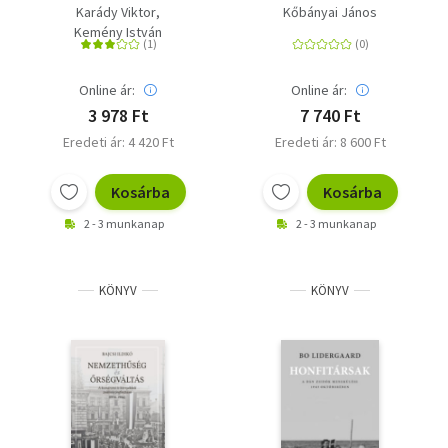
numerus clausus előtt
Karády Viktor
Kőbányai János
és azután
Kemény István
Online ár:
Online ár:
3 978 Ft
7 740 Ft
Eredeti ár: 4 420 Ft
Eredeti ár: 8 600 Ft
Kosárba
Kosárba
2 - 3 munkanap
2 - 3 munkanap
KÖNYV
KÖNYV