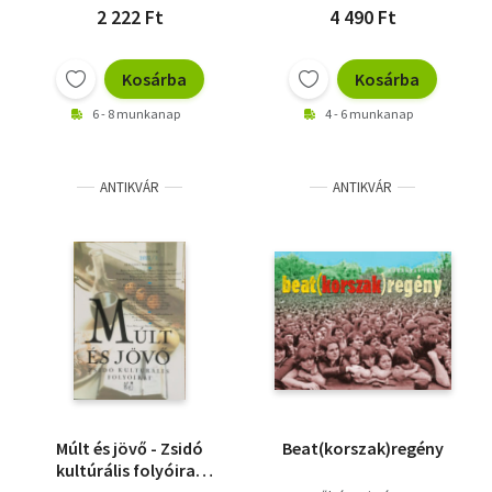
2 222 Ft
4 490 Ft
Kosárba
Kosárba
6 - 8 munkanap
4 - 6 munkanap
ANTIKVÁR
ANTIKVÁR
Múlt és jövő - Zsidó
Beat(korszak)regény
kultúrális folyóirat