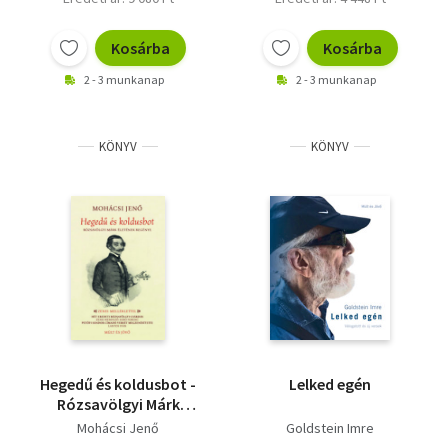
Kosárba
Kosárba
2 - 3 munkanap
2 - 3 munkanap
KÖNYV
KÖNYV
Hegedű és koldusbot -
Lelked egén
Rózsavölgyi Márk
életének regénye
Mohácsi Jenő
Goldstein Imre