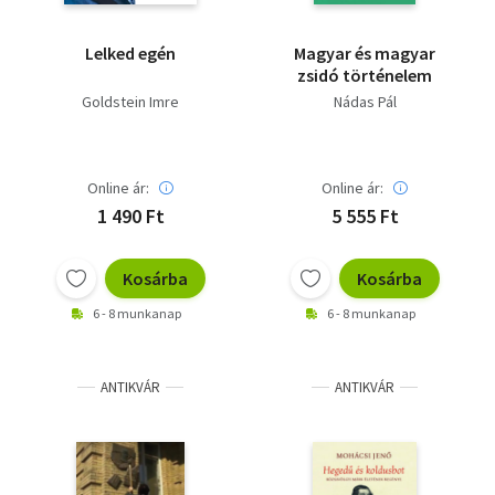
Lelked egén
Magyar és magyar
zsidó történelem
Goldstein Imre
Nádas Pál
Online ár:
Online ár:
1 490 Ft
5 555 Ft
Kosárba
Kosárba
6 - 8 munkanap
6 - 8 munkanap
ANTIKVÁR
ANTIKVÁR