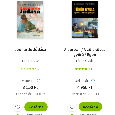
Leonardo Júdása
A porban / A zöldköves
gyűrű / Egon
Leo Perutz
Török Gyula
Online ár:
Online ár:
3 150 Ft
4 950 Ft
Eredeti ár: 3 500 Ft
Eredeti ár: 5 500 Ft
Kosárba
Kosárba
2 - 3 munkanap
2 - 3 munkanap