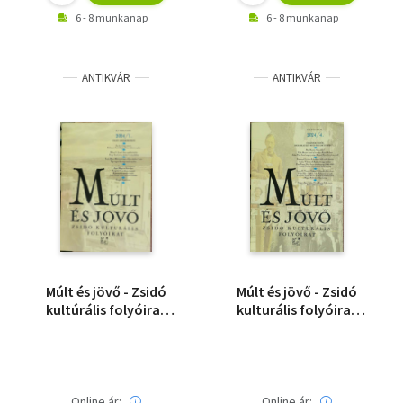
6 - 8 munkanap
6 - 8 munkanap
ANTIKVÁR
ANTIKVÁR
Múlt és jövő - Zsidó
Múlt és jövő - Zsidó
kultúrális folyóirat
kulturális folyóirat
2024/1. - Saját képpel!
2024/4. - Saját képpel!
Online ár:
Online ár: