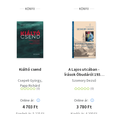
KÖNYV
KÖNYV
Kiáltó csend
A Lajos utcában -
Írások Óbudáról 1930-
1942
Csepeli György
Szomory Dezső
Papp Richárd
Online ár:
Online ár:
4 703 Ft
3 780 Ft
Eredeti ár: 5 225 Ft
Kiadói ár: 4 200 Ft