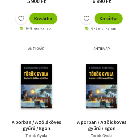
5 900 Ft
6 990 Ft
Kosárba
Kosárba
6 - 8 munkanap
6 - 8 munkanap
ANTIKVÁR
ANTIKVÁR
A porban / A zöldköves
A porban / A zöldköves
gyűrű / Egon
gyűrű / Egon
Török Gyula
Török Gyula