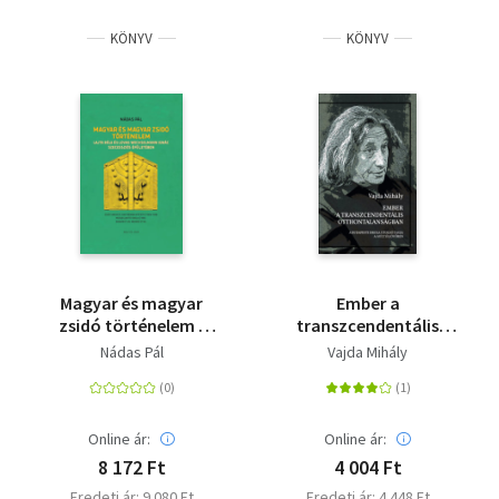
KÖNYV
KÖNYV
Magyar és magyar
Ember a
zsidó történelem -
transzcendentális
Lajta Béla és Lovag
otthontalanságban
Nádas Pál
Vajda Mihály
Wechselmann Ignác
szecessziós
épületében
Online ár:
Online ár:
8 172 Ft
4 004 Ft
Eredeti ár: 9 080 Ft
Eredeti ár: 4 448 Ft