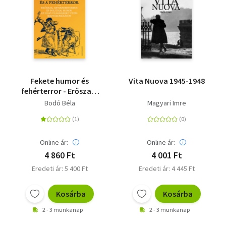
Fekete humor és
Vita Nuova 1945-1948
fehérterror - Erőszak,
antiszemitizmus és
Bodó Béla
Magyari Imre
politikai humor az első
világháború utáni
Magyarországon
Online ár:
Online ár:
4 860 Ft
4 001 Ft
Eredeti ár: 5 400 Ft
Eredeti ár: 4 445 Ft
Kosárba
Kosárba
2 - 3 munkanap
2 - 3 munkanap