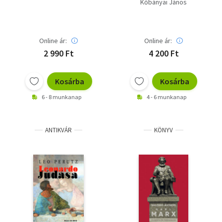
2023/1 - Saját képpel!
Kőbányai János
Online ár:
Online ár:
2 990 Ft
4 200 Ft
Kosárba
Kosárba
6 - 8 munkanap
4 - 6 munkanap
ANTIKVÁR
KÖNYV