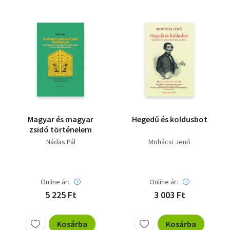
Magyar és magyar
Hegedű és koldusbot
zsidó történelem
Nádas Pál
Mohácsi Jenő
Online ár:
Online ár:
5 225 Ft
3 003 Ft
Kosárba
Kosárba