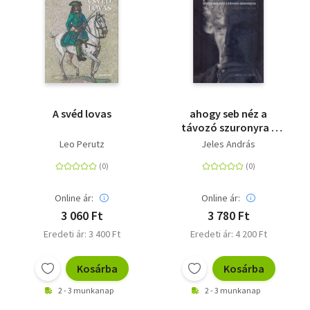
A svéd lovas
ahogy seb néz a
távozó szuronyra -
töredékek
Leo Perutz
Jeles András
Online ár:
Online ár:
3 060 Ft
3 780 Ft
Eredeti ár: 3 400 Ft
Eredeti ár: 4 200 Ft
Kosárba
Kosárba
2 - 3 munkanap
2 - 3 munkanap