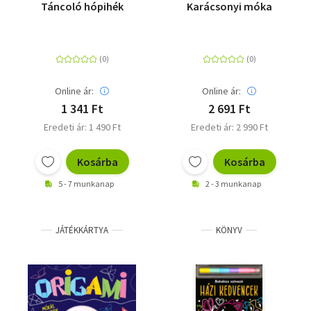
Táncoló hópihék
Karácsonyi móka
Online ár:
Online ár:
1 341 Ft
2 691 Ft
Eredeti ár: 1 490 Ft
Eredeti ár: 2 990 Ft
Kosárba
Kosárba
5 - 7 munkanap
2 - 3 munkanap
JÁTÉKKÁRTYA
KÖNYV