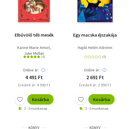
Elbűvölő téli mesék
Egy macska éjszakája
Karine-Marie Amiot
Hajdú Helén-Adrienn
Julie Mellan
Online ár:
Online ár:
4 491 Ft
2 691 Ft
Eredeti ár: 4 990 Ft
Eredeti ár: 2 990 Ft
Kosárba
Kosárba
2 - 3 munkanap
2 - 3 munkanap
KÖNYV
KÖNYV