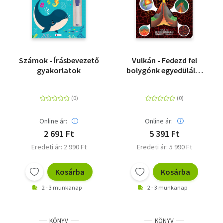
Számok - Írásbevezető
Vulkán - Fedezd fel
gyakorlatok
bolygónk egyedülálló
természeti csodáját!
Online ár:
Online ár:
2 691 Ft
5 391 Ft
Eredeti ár: 2 990 Ft
Eredeti ár: 5 990 Ft
Kosárba
Kosárba
2 - 3 munkanap
2 - 3 munkanap
KÖNYV
KÖNYV