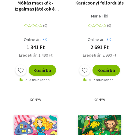
Mókás macskák -
Karácsonyi felfordulás
Izgalmas játékok és
gyakorlatok
Marie Tibi
Online ár:
Online ár:
1 341 Ft
2 691 Ft
Eredeti ár: 1 490 Ft
Eredeti ár: 2 990 Ft
Kosárba
Kosárba
2 - 3 munkanap
5 - 7 munkanap
KÖNYV
KÖNYV