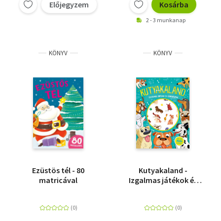
Előjegyzem
Kosárba
2 - 3 munkanap
KÖNYV
KÖNYV
Ezüstös tél - 80
Kutyakaland -
matricával
Izgalmas játékok és
gyakorlatok