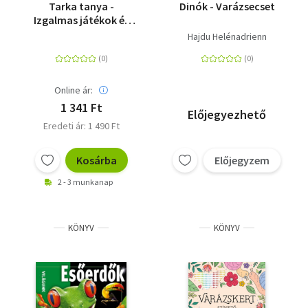
Tarka tanya -
Dinók - Varázsecset
Izgalmas játékok és
gyakorlatok
Hajdu Helénadrienn
Online ár:
1 341 Ft
Előjegyezhető
Eredeti ár: 1 490 Ft
Kosárba
Előjegyzem
2 - 3 munkanap
KÖNYV
KÖNYV