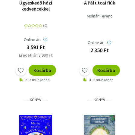
Ügyeskedő házi
A Pál utcai fiúk
kedvencekkel
Molnár Ferenc
Online ár:
Online ár:
3 591 Ft
2 350 Ft
Eredeti ár: 3 990 Ft
Kosárba
Kosárba
2 - 3 munkanap
4 - 6 munkanap
KÖNYV
KÖNYV