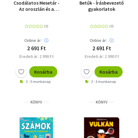
Csodálatos Mesetár -
Betűk - Írásbevezető
Az oroszlán és a
gyakorlatok
kisegér - Diótörő - Az
égig érő paszuly
Online ár:
Online ár:
2 691 Ft
2 691 Ft
Eredeti ár: 2 990 Ft
Eredeti ár: 2 990 Ft
Kosárba
Kosárba
2 - 3 munkanap
2 - 3 munkanap
KÖNYV
KÖNYV