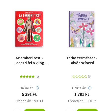
Az emberi test -
Tarka természet -
Fedezd fel a világ
Bűvös színező
legcsodálatosabb
gépét - Magadat!
Online ár:
Online ár:
5 391 Ft
1 791 Ft
Eredeti ár: 5 990 Ft
Eredeti ár: 1 990 Ft