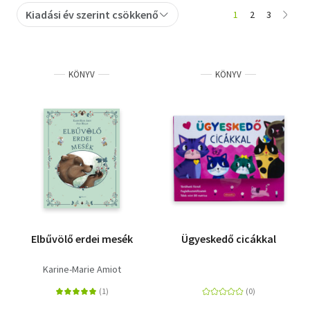
Kiadási év szerint csökkenő
1
2
3
Szótár, nyelvkönyv
Tankönyv, segédkönyv
KÖNYV
KÖNYV
Társadalomtudomány
Természettudomány
Történelem
Vallás
Elbűvölő erdei mesék
Ügyeskedő cicákkal
Karine-Marie Amiot