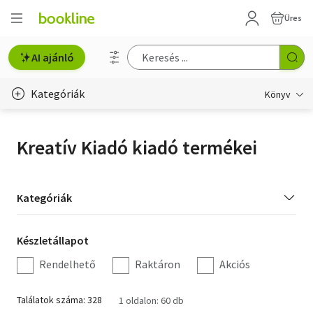
Üres
AI ajánló
Kategóriák
Könyv
Életmód, egészség
Kreatív Kiadó kiadó termékei
Erotika
Gyermek- és ifjúsági
Kategória
Kategóriák
szűrés
Hobbi, szabadidő
Készletállapot
Készletállapot
Irodalom
szűrés
Rendelhető
Raktáron
Akciós
Művészet
Találatok száma: 328
1 oldalon: 60 db
Szakkönyv