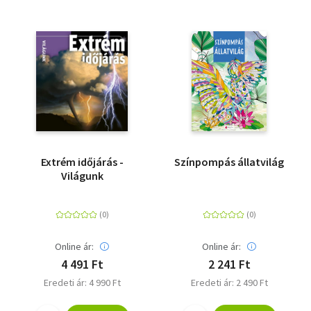
Extrém időjárás -
Színpompás állatvilág
Világunk
Online ár:
Online ár:
4 491 Ft
2 241 Ft
Eredeti ár: 4 990 Ft
Eredeti ár: 2 490 Ft