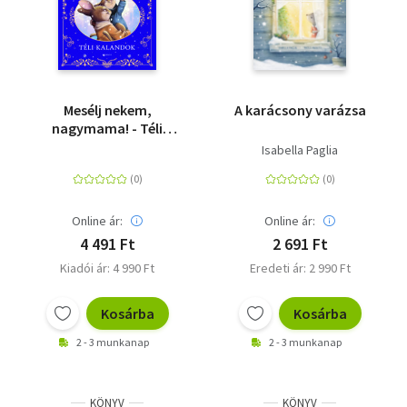
Mesélj nekem,
A karácsony varázsa
nagymama! - Téli
kalandok
Isabella Paglia
Online ár:
Online ár:
4 491 Ft
2 691 Ft
Kiadói ár: 4 990 Ft
Eredeti ár: 2 990 Ft
Kosárba
Kosárba
2 - 3 munkanap
2 - 3 munkanap
KÖNYV
KÖNYV