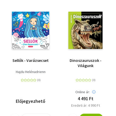
Sellők - Varázsecset
Dinoszauruszok -
Világunk
Hajdu Helénadrienn
Online ár:
4 491 Ft
Előjegyezhető
Eredeti ár: 4 990 Ft