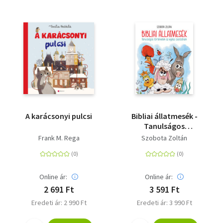
A karácsonyi pulcsi
Bibliai állatmesék -
Tanulságos
történetek az egész
Frank M. Rega
Szobota Zoltán
családnak
Online ár:
Online ár:
2 691 Ft
3 591 Ft
Eredeti ár: 2 990 Ft
Eredeti ár: 3 990 Ft