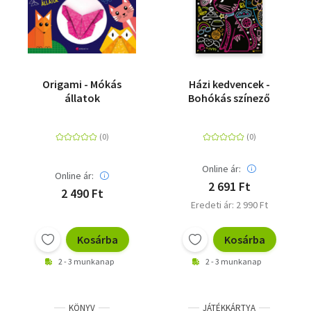
Origami - Mókás
Házi kedvencek -
állatok
Bohókás színező
Online ár:
Online ár:
2 691 Ft
2 490 Ft
Eredeti ár: 2 990 Ft
Kosárba
Kosárba
2 - 3 munkanap
2 - 3 munkanap
KÖNYV
JÁTÉKKÁRTYA