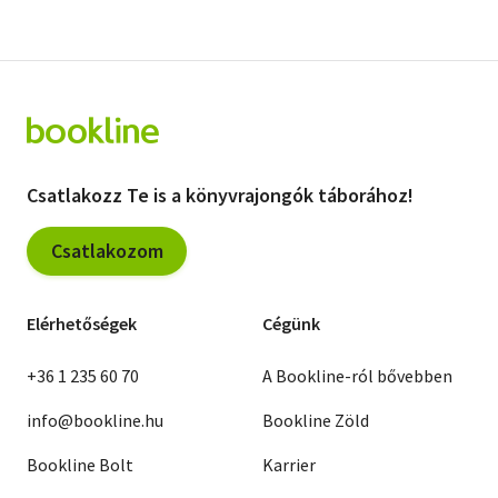
Csatlakozz Te is a könyvrajongók táborához!
Csatlakozom
Elérhetőségek
Cégünk
+36 1 235 60 70
A Bookline-ról bővebben
info@bookline.hu
Bookline Zöld
Bookline Bolt
Karrier