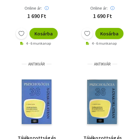
(Pszichológia a
(Pszichológia a
gyakorlatban 36.)
gyakorlatban 36.)
Online ár:
Online ár:
1 690 Ft
1 690 Ft
Kosárba
Kosárba
4 - 6 munkanap
4 - 6 munkanap
ANTIKVÁR
ANTIKVÁR
Tájékozottság és
Tájékozottság és