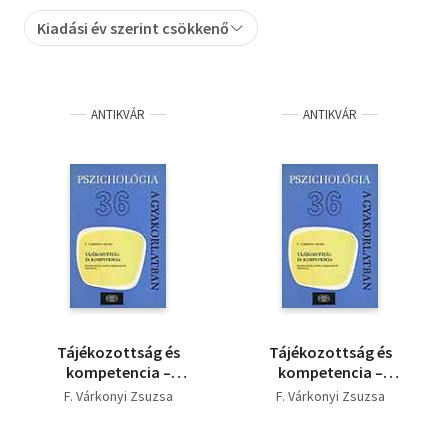
Kiadási év szerint csökkenő
Szótár, nyelvkönyv
Tankönyv, segédkönyv
ANTIKVÁR
ANTIKVÁR
Társadalomtudomány
Természettudomány
Történelem
Vallás
Tájékozottság és
Tájékozottság és
kompetencia –
kompetencia –
Óvodáskorúak
Óvodáskorúak
F. Várkonyi Zsuzsa
F. Várkonyi Zsuzsa
személyiséglélektani
személyiséglélektani
vizsgálata
vizsgálata