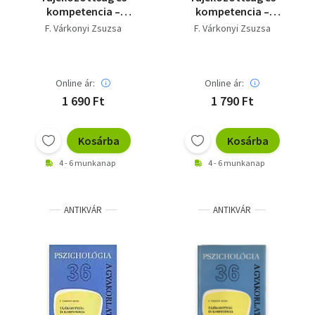
kompetencia –
kompetencia –
Óvodáskorúak
Óvodáskorúak
F. Várkonyi Zsuzsa
F. Várkonyi Zsuzsa
személyiséglélektani
személyiséglélektani
vizsgálata
vizsgálata
(Pszichológia a
(Pszichológia a
gyakorlatban 36.)
gyakorlatban 36.)
Online ár:
Online ár:
1 690 Ft
1 790 Ft
Kosárba
Kosárba
4 - 6 munkanap
4 - 6 munkanap
ANTIKVÁR
ANTIKVÁR