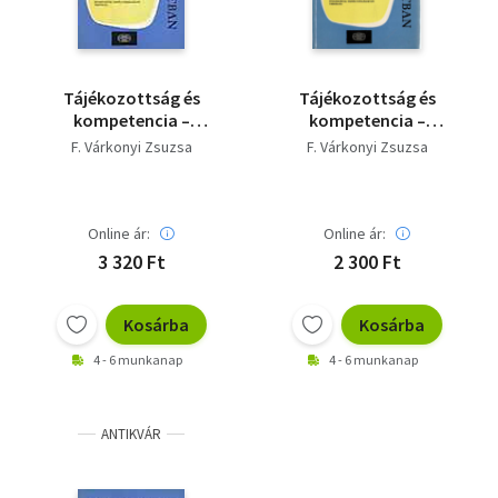
Tájékozottság és
Tájékozottság és
kompetencia –
kompetencia –
Óvodáskorúak
Óvodáskorúak
F. Várkonyi Zsuzsa
F. Várkonyi Zsuzsa
személyiséglélektani
személyiséglélektani
vizsgálata
vizsgálata
(Pszichológia a
(Pszichológia a
gyakorlatban 36.)
gyakorlatban 36.)
Online ár:
Online ár:
3 320 Ft
2 300 Ft
Kosárba
Kosárba
4 - 6 munkanap
4 - 6 munkanap
ANTIKVÁR