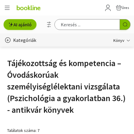
Üres
AI ajánló
Kategóriák
Könyv
Életmód, egészség
Tájékozottság és kompetencia –
Erotika
Óvodáskorúak
Gyermek- és ifjúsági
személyiséglélektani vizsgálata
Hobbi, szabadidő
(Pszichológia a gyakorlatban 36.)
Irodalom
- antikvár könyvek
Művészet
Találatok száma: 7
Szakkönyv