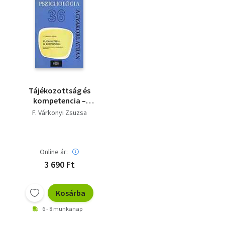
Tájékozottság és
kompetencia –
Óvodáskorúak
F. Várkonyi Zsuzsa
személyiséglélektani
vizsgálata
(Pszichológia a
gyakorlatban 36.)
Online ár:
3 690 Ft
Kosárba
6 - 8 munkanap