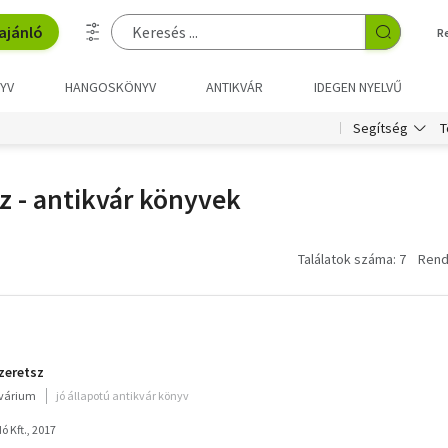
ajánló
R
YV
HANGOSKÖNYV
ANTIKVÁR
IDEGEN NYELVŰ
T
Segítség
z - antikvár könyvek
Találatok száma: 7
Rend
zeretsz
kvárium
jó állapotú antikvár könyv
 Kft., 2017