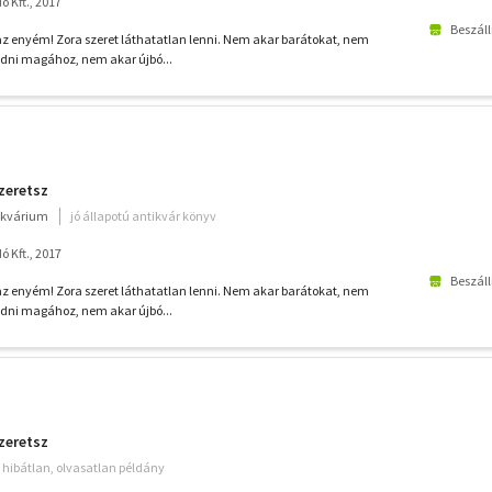
 Kft., 2017
Beszáll
z enyém! Zora szeret láthatatlan lenni. Nem akar barátokat, nem
edni magához, nem akar újbó...
zeretsz
ikvárium
jó állapotú antikvár könyv
 Kft., 2017
Beszáll
z enyém! Zora szeret láthatatlan lenni. Nem akar barátokat, nem
edni magához, nem akar újbó...
zeretsz
hibátlan, olvasatlan példány