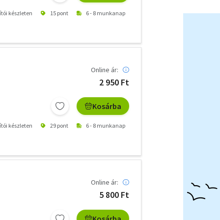
ítói készleten
15 pont
6 - 8 munkanap
Online ár:
2 950 Ft
Kosárba
ítói készleten
29 pont
6 - 8 munkanap
Online ár:
5 800 Ft
Kosárba