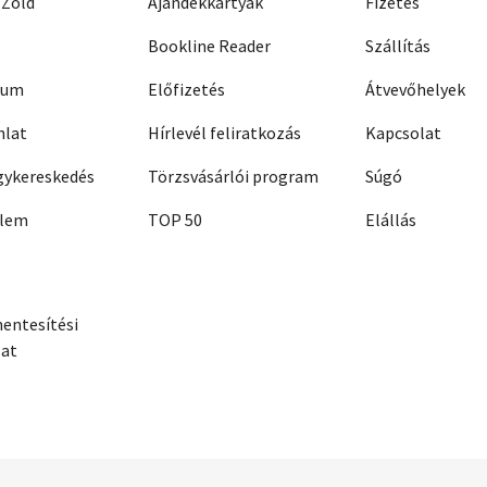
 Zöld
Ajándékkártyák
Fizetés
Bookline Reader
Szállítás
zum
Előfizetés
Átvevőhelyek
nlat
Hírlevél feliratkozás
Kapcsolat
ykereskedés
Törzsvásárlói program
Súgó
elem
TOP 50
Elállás
entesítési
zat