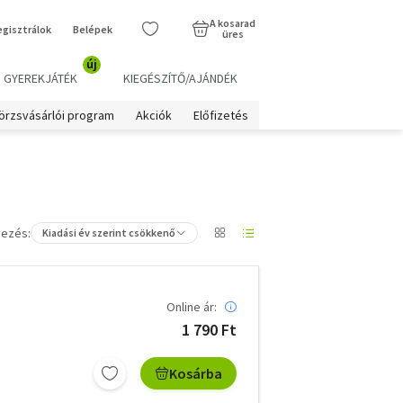
A kosarad
egisztrálok
Belépek
üres
új
GYEREKJÁTÉK
KIEGÉSZÍTŐ/AJÁNDÉK
örzsvásárlói program
Akciók
Előfizetés
ezés:
Kiadási év szerint csökkenő
Online ár:
1 790 Ft
Kosárba