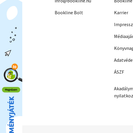
info@bookline.hu
Bookline
Bookline Bolt
Karrier
Impress
Médiaajá
Könyvnag
Adatvéd
ÁSZF
Akadálym
nyilatko