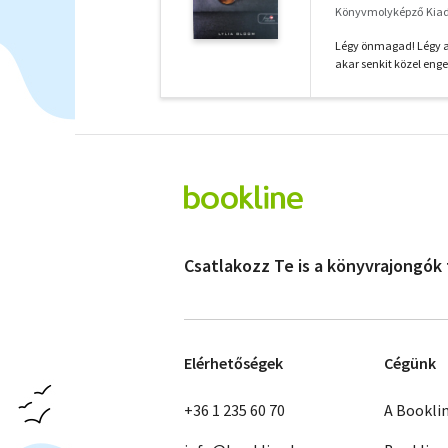
Könyvmolyképző Kiadó
Légy önmagad! Légy a
akar senkit közel eng
Csatlakozz Te is a könyvrajongók
Elérhetőségek
Cégünk
+36 1 235 60 70
A Bookli