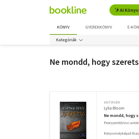
AI Könyv
KÖNYV
GYEREKKÖNYV
E-KÖN
Kategóriák
Ne mondd, hogy szerets
További
szűrők
ANTIKVÁR
Lylia Bloom
Ne mondd, hogy s
Pestszentlőrinci anti
Könyvmolyképző Kiadó