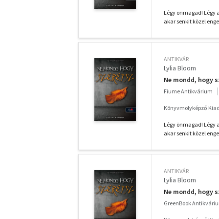
Légy önmagad! Légy a
akar senkit közel eng
ANTIKVÁR
Lylia Bloom
Ne mondd, hogy s
Fiume Antikvárium
Könyvmolyképző Kiadó
Légy önmagad! Légy a
akar senkit közel eng
ANTIKVÁR
Lylia Bloom
Ne mondd, hogy s
GreenBook Antikvári