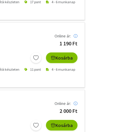
ítói készleten
17 pont
4 - 6 munkanap
Online ár:
1 190 Ft
Kosárba
ítói készleten
11 pont
4 - 6 munkanap
Online ár:
2 000 Ft
Kosárba