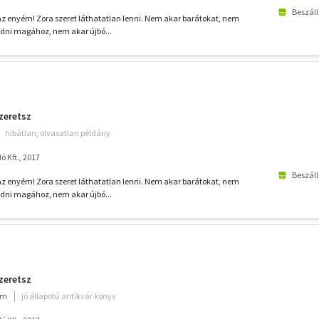
Beszáll
z enyém! Zora szeret láthatatlan lenni. Nem akar barátokat, nem
edni magához, nem akar újbó...
zeretsz
hibátlan, olvasatlan példány
 Kft., 2017
Beszáll
z enyém! Zora szeret láthatatlan lenni. Nem akar barátokat, nem
edni magához, nem akar újbó...
zeretsz
um
jó állapotú antikvár könyv