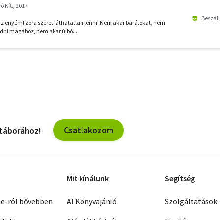
 Kft., 2017
Beszáll
z enyém! Zora szeret láthatatlan lenni. Nem akar barátokat, nem
edni magához, nem akar újbó...
További
szűrők
Csatlakozom
 táborához!
Mit kínálunk
Segítség
ne-ról bővebben
AI Könyvajánló
Szolgáltatások