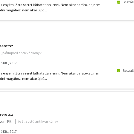
Beszáll
z enyém! Zora szeret láthatatlan lenni. Nem akar barátokat, nem
edni magához, nem akar újbó...
zeretsz
jó állapotú antikvár könyv
 Kft., 2017
Beszáll
z enyém! Zora szeret láthatatlan lenni. Nem akar barátokat, nem
edni magához, nem akar újbó...
zeretsz
cum Kft.
jó állapotú antikvár könyv
 Kft., 2017