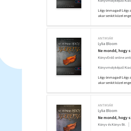
Könyvmolyképző Kiadó
Légy önmagad! Légy a
akar senkit közel eng
ANTIKVÁR
Lylia Bloom
Ne mondd, hogy s
KönyvErdő online ant
Könyvmolyképző Kiadó
Légy önmagad! Légy a
akar senkit közel eng
ANTIKVÁR
Lylia Bloom
Ne mondd, hogy s
Könyv és Könyv Bt.