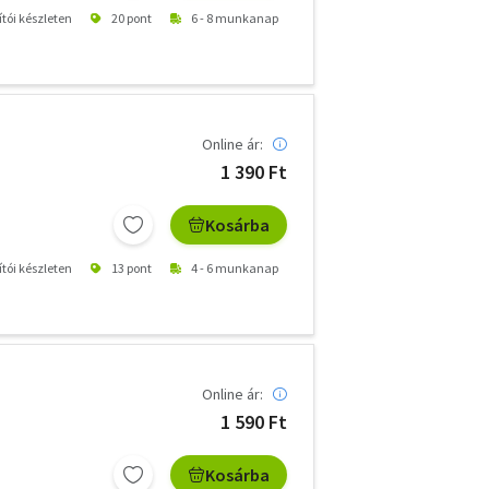
ítói készleten
20 pont
6 - 8 munkanap
Online ár:
1 390 Ft
Kosárba
ítói készleten
13 pont
4 - 6 munkanap
Online ár:
1 590 Ft
Kosárba