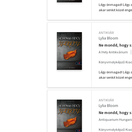
Légy önmagad! Légy a
akar senkit közel eng
ANTIKVÁR
Lylia Bloom
Ne mondd, hogy s
A Hely Antikvárium
Könyvmolyképző Kiadó
Légy önmagad! Légy a
akar senkit közel eng
ANTIKVÁR
Lylia Bloom
Ne mondd, hogy s
Antiquarium Hungari
Könyvmolyképző Kiadó