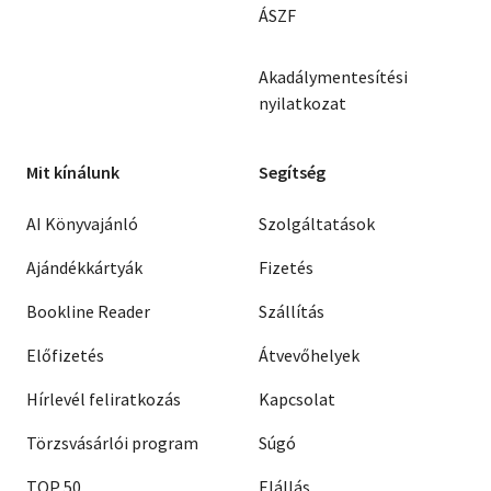
ÁSZF
Akadálymentesítési
nyilatkozat
Mit kínálunk
Segítség
AI Könyvajánló
Szolgáltatások
Ajándékkártyák
Fizetés
Bookline Reader
Szállítás
Előfizetés
Átvevőhelyek
Hírlevél feliratkozás
Kapcsolat
Törzsvásárlói program
Súgó
TOP 50
Elállás