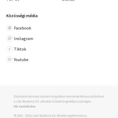
Közösségi média
Facebook
Instagram
Tiktok
Youtube
Oldalaink bármely tartalmi és grafikai elemének felhasználásához
a Libri-Bookline Zrt. előzetes írásbeli engedélye szükséges.
SSL tanúsítvány
© 2001 - 2026, Libri-Bookline Zrt. Minden jog fenntartva.