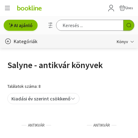
Üres
AI ajánló
Kategóriák
Könyv
Életmód, egészség
Salyne - antikvár könyvek
Erotika
Gyermek- és ifjúsági
Találatok száma: 8
Hobbi, szabadidő
Kiadási év szerint csökkenő
Irodalom
Művészet
ANTIKVÁR
ANTIKVÁR
Szakkönyv