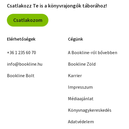
Csatlakozz Te is a könyvrajongók táborához!
Csatlakozom
Elérhetőségek
Cégünk
+36 1 235 60 70
A Bookline-ról bővebben
info@bookline.hu
Bookline Zöld
Bookline Bolt
Karrier
Impresszum
Médiaajánlat
Könyvnagykereskedés
Adatvédelem