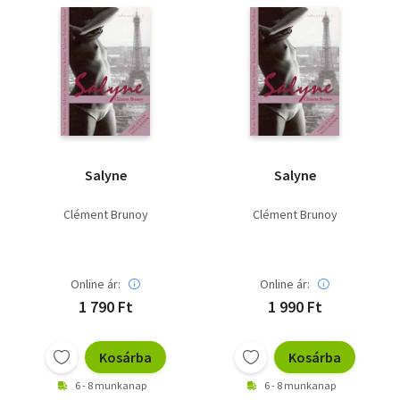
Szótár, nyelvkönyv
Tankönyv, segédkönyv
Társadalomtudomány
Természettudomány
Salyne
Salyne
Történelem
Clément Brunoy
Clément Brunoy
Vallás
Online ár:
Online ár:
1 790 Ft
1 990 Ft
Kosárba
Kosárba
6 - 8 munkanap
6 - 8 munkanap