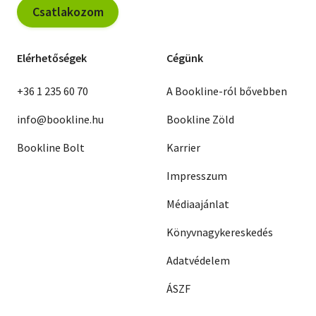
Csatlakozom
Elérhetőségek
Cégünk
+36 1 235 60 70
A Bookline-ról bővebben
info@bookline.hu
Bookline Zöld
Bookline Bolt
Karrier
Impresszum
Médiaajánlat
Könyvnagykereskedés
Adatvédelem
ÁSZF