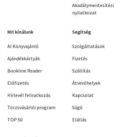
Akadálymentesítési
nyilatkozat
Mit kínálunk
Segítség
AI Könyvajánló
Szolgáltatások
Ajándékkártyák
Fizetés
Bookline Reader
Szállítás
Előfizetés
Átvevőhelyek
Hírlevél feliratkozás
Kapcsolat
Törzsvásárlói program
Súgó
TOP 50
Elállás