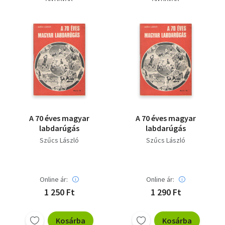
Szótár, nyelvkönyv
Tankönyv, segédkönyv
Társadalomtudomány
Természettudomány
Történelem
A 70 éves magyar
A 70 éves magyar
Vallás
labdarúgás
labdarúgás
Szűcs László
Szűcs László
Online ár:
Online ár:
1 250 Ft
1 290 Ft
Kosárba
Kosárba