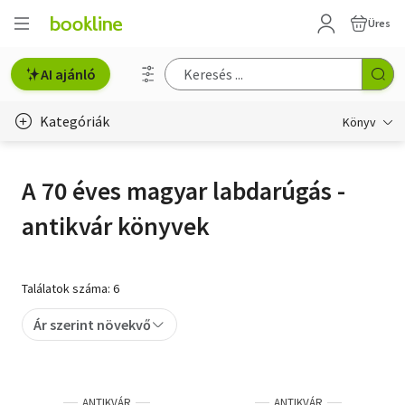
Üres
AI ajánló
Kategóriák
Könyv
Életmód, egészség
A 70 éves magyar labdarúgás -
Erotika
antikvár könyvek
Gyermek- és ifjúsági
Hobbi, szabadidő
Találatok száma: 6
Irodalom
Ár szerint növekvő
Művészet
Szakkönyv
ANTIKVÁR
ANTIKVÁR