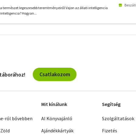
Beszáll
 a természet legeszesebb teremtményeiről Vajon az állati intelligencia
intelligencia? Hogyan...
További
szűrők
Csatlakozom
 táborához!
Mit kínálunk
Segítség
ne-ról bővebben
AI Könyvajánló
Szolgáltatások
 Zöld
Ajándékkártyák
Fizetés