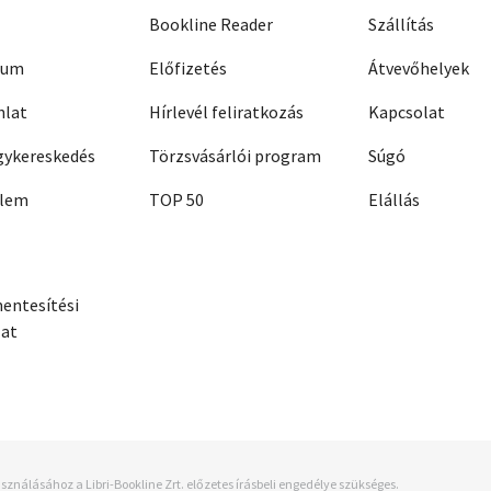
Bookline Reader
Szállítás
zum
Előfizetés
Átvevőhelyek
nlat
Hírlevél feliratkozás
Kapcsolat
ykereskedés
Törzsvásárlói program
Súgó
elem
TOP 50
Elállás
entesítési
zat
sználásához a Libri-Bookline Zrt. előzetes írásbeli engedélye szükséges.