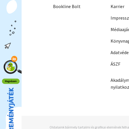
Bookline Bolt
Karrier
Impress
Médiaajá
Könyvnag
Adatvéd
ÁSZF
Akadálym
nyilatko
Oldalaink bármely tartalmi és grafikai elemének felha