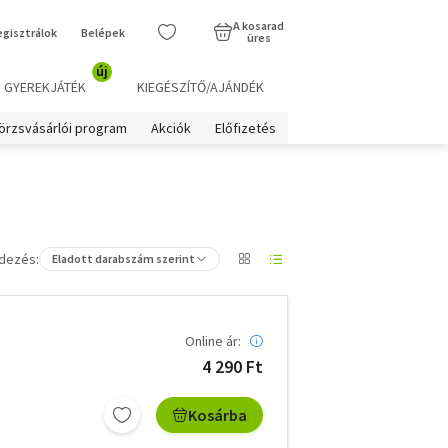
A kosarad
egisztrálok
Belépek
üres
új
GYEREKJÁTÉK
KIEGÉSZÍTŐ/AJÁNDÉK
örzsvásárlói program
Akciók
Előfizetés
dezés:
Eladott darabszám szerint
Online ár:
4 290 Ft
Kosárba