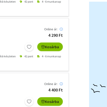
ítói készleten
42 pont
4 - 6 munkanap
Online ár:
4 290 Ft
Kosárba
ítói készleten
42 pont
4 - 6 munkanap
Online ár:
4 400 Ft
Kosárba