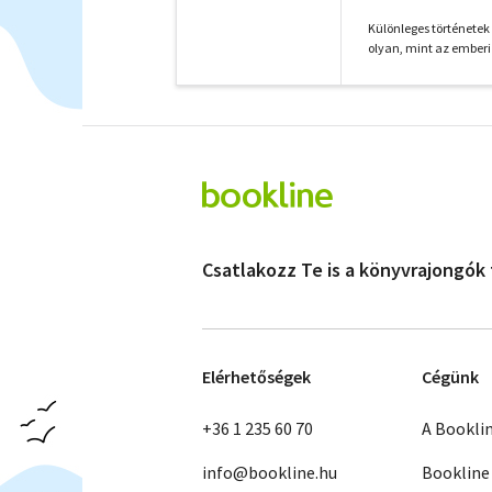
Különleges történetek
olyan, mint az emberi 
Csatlakozz Te is a könyvrajongók
Elérhetőségek
Cégünk
+36 1 235 60 70
A Bookli
info@bookline.hu
Bookline