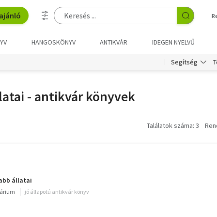
ajánló
R
YV
HANGOSKÖNYV
ANTIKVÁR
IDEGEN NYELVŰ
T
Segítség
atai - antikvár könyvek
Találatok száma: 3
Ren
bb állatai
várium
jó állapotú antikvár könyv