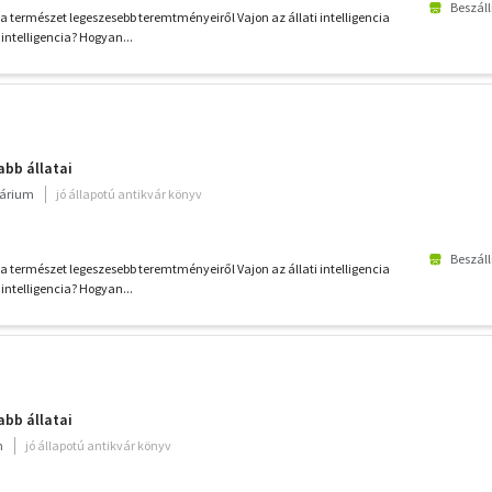
Beszáll
 a természet legeszesebb teremtményeiről Vajon az állati intelligencia
intelligencia? Hogyan...
bb állatai
várium
jó állapotú antikvár könyv
Beszáll
 a természet legeszesebb teremtményeiről Vajon az állati intelligencia
intelligencia? Hogyan...
bb állatai
m
jó állapotú antikvár könyv