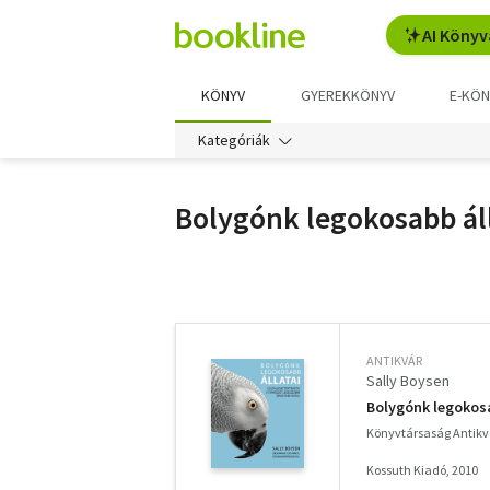
AI Könyv
KÖNYV
GYEREKKÖNYV
E-KÖN
Kategóriák
Bolygónk legokosabb áll
További
szűrők
ANTIKVÁR
Sally Boysen
Bolygónk legokosa
Könyvtársaság Antik
Kossuth Kiadó, 2010