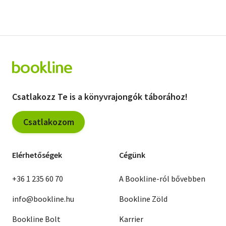
Csatlakozz Te is a könyvrajongók táborához!
Csatlakozom
Elérhetőségek
Cégünk
+36 1 235 60 70
A Bookline-ról bővebben
info@bookline.hu
Bookline Zöld
Bookline Bolt
Karrier