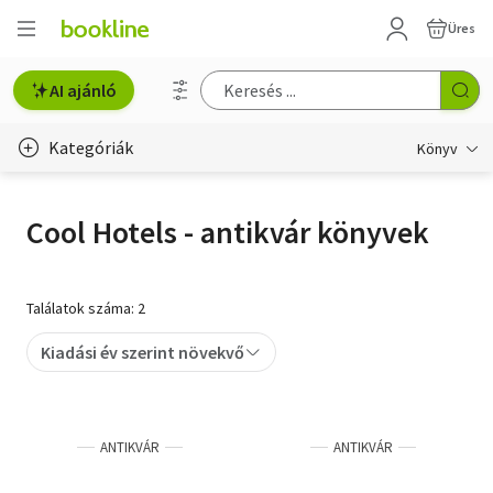
Üres
AI ajánló
Kategóriák
Könyv
Életmód, egészség
Cool Hotels - antikvár könyvek
Erotika
Gyermek- és ifjúsági
Találatok száma: 2
Hobbi, szabadidő
Kiadási év szerint növekvő
Irodalom
Művészet
ANTIKVÁR
ANTIKVÁR
Szakkönyv