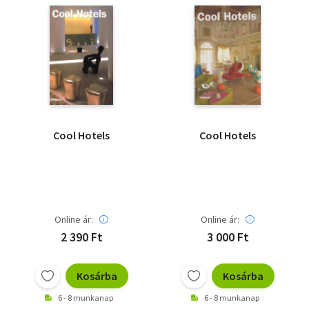
Szótár, nyelvkönyv
Tankönyv, segédkönyv
Társadalomtudomány
Természettudomány
Cool Hotels
Cool Hotels
Történelem
Vallás
Online ár:
Online ár:
2 390 Ft
3 000 Ft
Kosárba
Kosárba
6 - 8 munkanap
6 - 8 munkanap