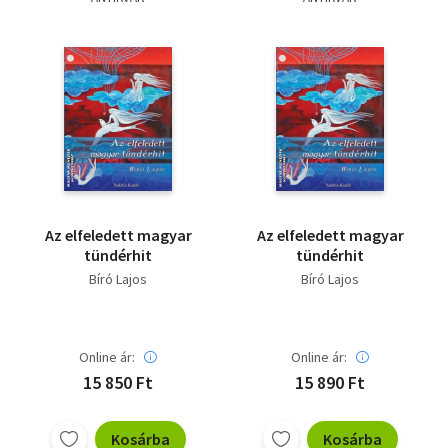
Szótár, nyelvkönyv
Tankönyv, segédkönyv
Társadalomtudomány
Természettudomány
Történelem
Az elfeledett magyar
Az elfeledett magyar
Vallás
tündérhit
tündérhit
Bíró Lajos
Bíró Lajos
Online ár:
Online ár:
15 850 Ft
15 890 Ft
Kosárba
Kosárba