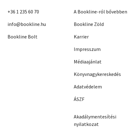
+36 1 235 60 70
A Bookline-ról bővebben
info@bookline.hu
Bookline Zöld
Bookline Bolt
Karrier
Impresszum
Médiaajánlat
Könyvnagykereskedés
Adatvédelem
ÁSZF
Akadálymentesítési
nyilatkozat