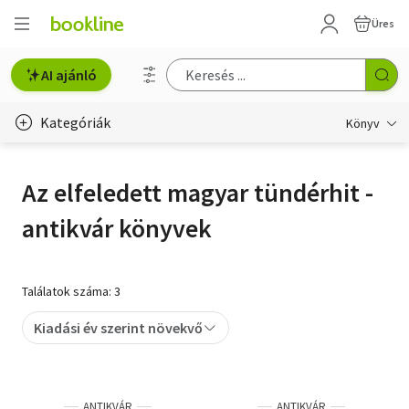
Üres
AI ajánló
Kategóriák
Könyv
Életmód, egészség
Az elfeledett magyar tündérhit -
Erotika
antikvár könyvek
Gyermek- és ifjúsági
Hobbi, szabadidő
Találatok száma: 3
Irodalom
Kiadási év szerint növekvő
Művészet
Szakkönyv
ANTIKVÁR
ANTIKVÁR