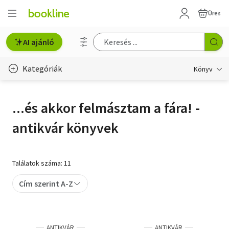
Üres
AI ajánló
Kategóriák
Könyv
Életmód, egészség
...és akkor felmásztam a fára! -
Erotika
antikvár könyvek
Gyermek- és ifjúsági
Hobbi, szabadidő
Találatok száma: 11
Irodalom
Cím szerint A-Z
Művészet
Szakkönyv
ANTIKVÁR
ANTIKVÁR