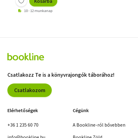
Kosárba
10 - 12 munkanap
Csatlakozz Te is a könyvrajongók táborához!
Csatlakozom
Elérhetőségek
Cégünk
+36 1 235 60 70
A Bookline-ról bővebben
info@bookline.hu
Bookline Zöld