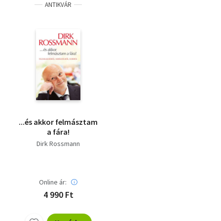
ANTIKVÁR
...és akkor felmásztam
a fára!
Dirk Rossmann
Online ár:
4 990 Ft