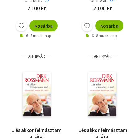
Online ár:
Online ár:
2 100 Ft
2 100 Ft
Kosárba
Kosárba
6 - 8 munkanap
6 - 8 munkanap
ANTIKVÁR
ANTIKVÁR
...és akkor felmásztam
...és akkor felmásztam
a fára!
a fára!