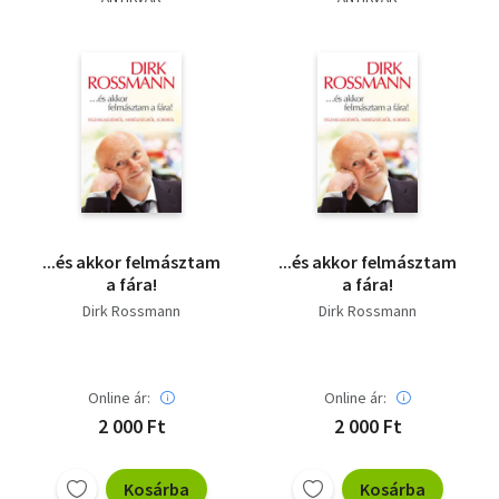
Szótár, nyelvkönyv
Tankönyv, segédkönyv
Társadalomtudomány
Természettudomány
Történelem
...és akkor felmásztam
...és akkor felmásztam
Vallás
a fára!
a fára!
Dirk Rossmann
Dirk Rossmann
Online ár:
Online ár:
2 000 Ft
2 000 Ft
Kosárba
Kosárba