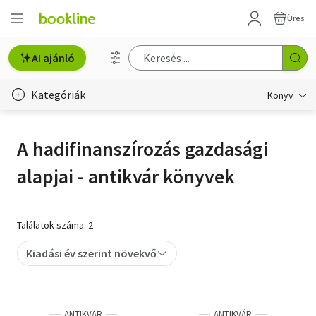
Üres
AI ajánló
Kategóriák
Könyv
Életmód, egészség
A hadifinanszírozás gazdasági
Erotika
alapjai - antikvár könyvek
Gyermek- és ifjúsági
Hobbi, szabadidő
Találatok száma: 2
Irodalom
Kiadási év szerint növekvő
Művészet
Szakkönyv
ANTIKVÁR
ANTIKVÁR