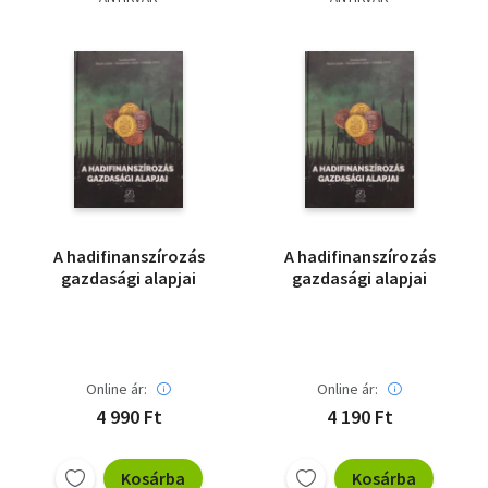
Szótár, nyelvkönyv
Tankönyv, segédkönyv
Társadalomtudomány
Természettudomány
Történelem
A hadifinanszírozás
A hadifinanszírozás
Vallás
gazdasági alapjai
gazdasági alapjai
Online ár:
Online ár:
4 990 Ft
4 190 Ft
Kosárba
Kosárba