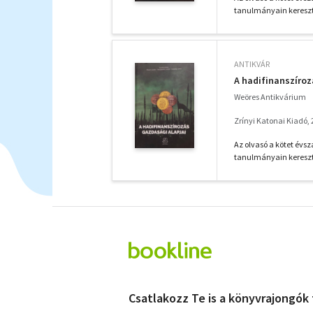
tanulmányain keresztü
ANTIKVÁR
A hadifinanszíroz
Weöres Antikvárium
Zrínyi Katonai Kiadó,
Az olvasó a kötet évs
tanulmányain keresztü
Csatlakozz Te is a könyvrajongók