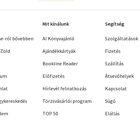
Mit kínálunk
Segítség
ne-ról bővebben
AI Könyvajánló
Szolgáltatások
 Zöld
Ajándékkártyák
Fizetés
Bookline Reader
Szállítás
zum
Előfizetés
Átvevőhelyek
nlat
Hírlevél feliratkozás
Kapcsolat
ykereskedés
Törzsvásárlói program
Súgó
elem
TOP 50
Elállás