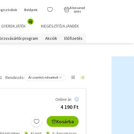
A kosarad
egisztrálok
Belépek
üres
új
GYEREKJÁTÉK
KIEGÉSZÍTŐ/AJÁNDÉK
örzsvásárlói program
Akciók
Előfizetés
2
Rendezés:
Ár szerint növekvő
Online ár:
4 190 Ft
Kosárba
ítói készleten
41 pont
6 - 8 munkanap