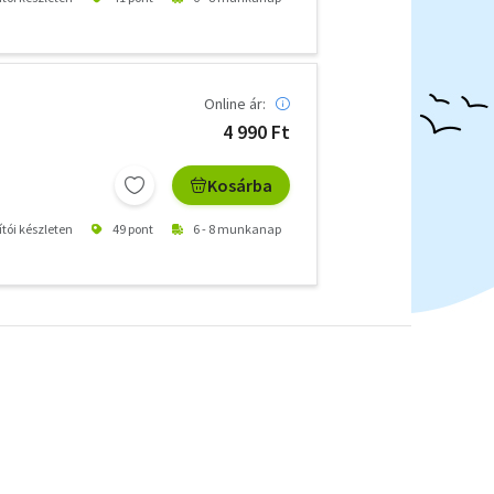
Online ár:
4 990 Ft
Kosárba
ítói készleten
49 pont
6 - 8 munkanap