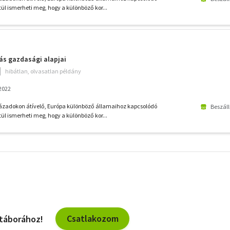
l ismerheti meg, hogy a különböző kor...
ás gazdasági alapjai
hibátlan, olvasatlan példány
 2022
zázadokon átívelő, Európa különböző államaihoz kapcsolódó
Beszáll
l ismerheti meg, hogy a különböző kor...
További
szűrők
Csatlakozom
 táborához!