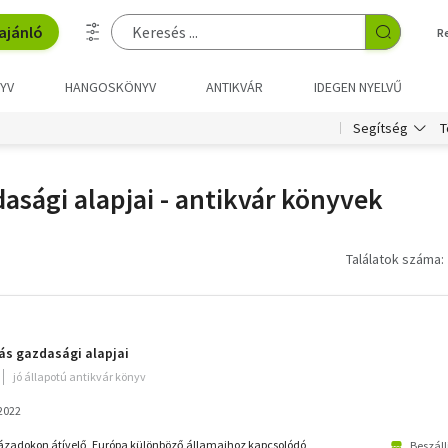
ajánló
R
YV
HANGOSKÖNYV
ANTIKVÁR
IDEGEN NYELVŰ
T
Segítség
asági alapjai - antikvár könyvek
Találatok száma: 
ás gazdasági alapjai
jó állapotú antikvár könyv
 2022
zázadokon átívelő, Európa különböző államaihoz kapcsolódó
Beszáll