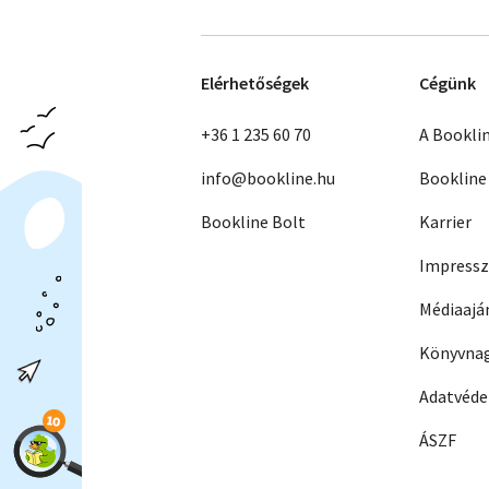
Elérhetőségek
Cégünk
+36 1 235 60 70
A Bookli
info@bookline.hu
Bookline
Bookline Bolt
Karrier
Impress
Médiaajá
Könyvnag
Adatvéd
ÁSZF