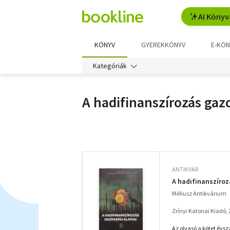
AI Könyv
KÖNYV
GYEREKKÖNYV
E-KÖN
Kategóriák
A hadifinanszírozás gazd
További
szűrők
ANTIKVÁR
A hadifinanszíroz
Méliusz Antikvárium
Zrínyi Katonai Kiadó,
Az olvasó a kötet évs