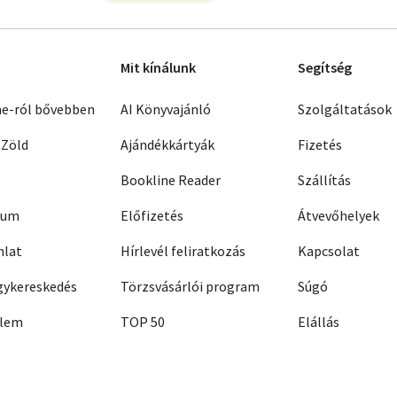
Mit kínálunk
Segítség
ne-ról bővebben
AI Könyvajánló
Szolgáltatások
 Zöld
Ajándékkártyák
Fizetés
Bookline Reader
Szállítás
zum
Előfizetés
Átvevőhelyek
nlat
Hírlevél feliratkozás
Kapcsolat
ykereskedés
Törzsvásárlói program
Súgó
elem
TOP 50
Elállás