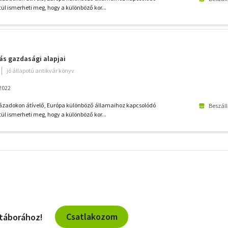
l ismerheti meg, hogy a különböző kor...
ás gazdasági alapjai
jó állapotú antikvár könyv
 2022
zázadokon átívelő, Európa különböző államaihoz kapcsolódó
Beszáll
l ismerheti meg, hogy a különböző kor...
További
szűrők
Csatlakozom
 táborához!