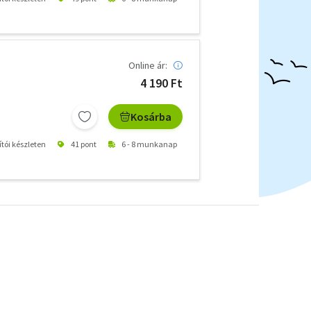
Online ár:
4 190 Ft
Kosárba
ítói készleten
41 pont
6 - 8 munkanap