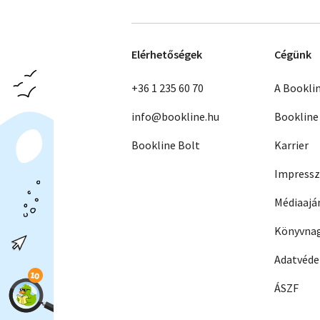
Elérhetőségek
Cégünk
+36 1 235 60 70
A Bookli
info@bookline.hu
Bookline
Bookline Bolt
Karrier
Impress
Médiaajá
Könyvnag
Adatvéd
ÁSZF