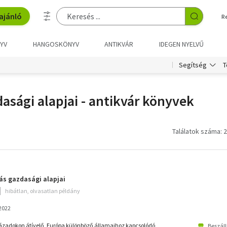
ajánló
R
YV
HANGOSKÖNYV
ANTIKVÁR
IDEGEN NYELVŰ
T
Segítség
asági alapjai - antikvár könyvek
Találatok száma: 2
ás gazdasági alapjai
hibátlan, olvasatlan példány
 2022
zázadokon átívelő, Európa különböző államaihoz kapcsolódó
Beszáll