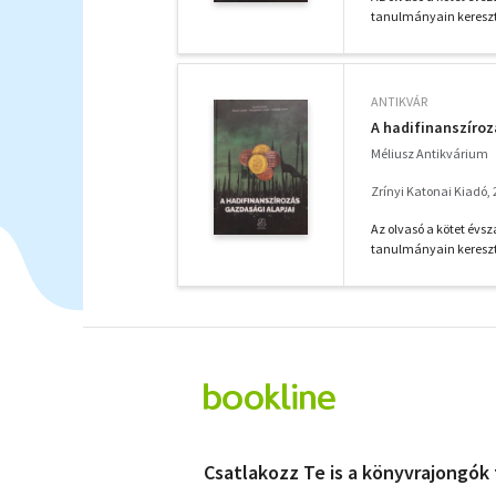
tanulmányain keresztü
ANTIKVÁR
A hadifinanszíroz
Méliusz Antikvárium
Zrínyi Katonai Kiadó,
Az olvasó a kötet évs
tanulmányain keresztü
Csatlakozz Te is a könyvrajongók