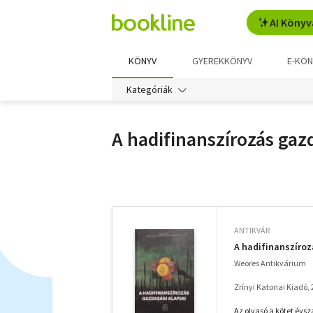
AI Könyv
KÖNYV
GYEREKKÖNYV
E-KÖN
Kategóriák
A hadifinanszírozás gazd
További
szűrők
ANTIKVÁR
A hadifinanszíroz
Weöres Antikvárium
Zrínyi Katonai Kiadó,
Az olvasó a kötet évs