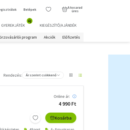
A kosarad
egisztrálok
Belépek
üres
új
GYEREKJÁTÉK
KIEGÉSZÍTŐ/AJÁNDÉK
örzsvásárlói program
Akciók
Előfizetés
Rendezés:
Ár szerint csökkenő
Online ár:
4 990 Ft
Kosárba
ítói készleten
49 pont
6 - 8 munkanap