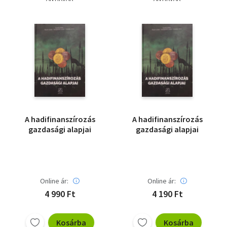
Szótár, nyelvkönyv
Tankönyv, segédkönyv
Társadalomtudomány
Természettudomány
Történelem
A hadifinanszírozás
A hadifinanszírozás
Vallás
gazdasági alapjai
gazdasági alapjai
Online ár:
Online ár:
4 990 Ft
4 190 Ft
Kosárba
Kosárba