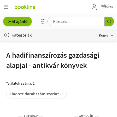
Üres
AI ajánló
Kategóriák
Könyv
Életmód, egészség
A hadifinanszírozás gazdasági
Erotika
alapjai - antikvár könyvek
Gyermek- és ifjúsági
Hobbi, szabadidő
Találatok száma: 2
Irodalom
Eladott darabszám szerint
Művészet
Szakkönyv
ANTIKVÁR
ANTIKVÁR