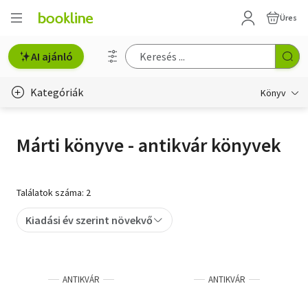
Üres
AI ajánló
Kategóriák
Könyv
Életmód, egészség
Márti könyve - antikvár könyvek
Erotika
Gyermek- és ifjúsági
Találatok száma: 2
Hobbi, szabadidő
Kiadási év szerint növekvő
Irodalom
Művészet
ANTIKVÁR
ANTIKVÁR
Szakkönyv