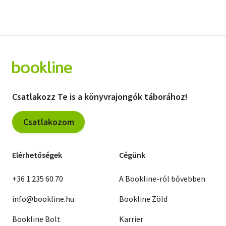
Csatlakozz Te is a könyvrajongók táborához!
Csatlakozom
Elérhetőségek
Cégünk
+36 1 235 60 70
A Bookline-ról bővebben
info@bookline.hu
Bookline Zöld
Bookline Bolt
Karrier