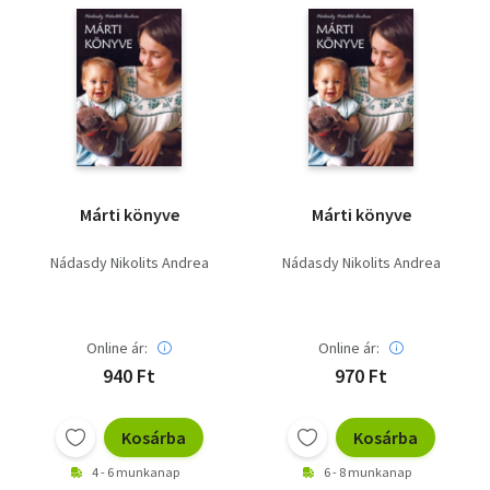
Szótár, nyelvkönyv
Tankönyv, segédkönyv
Társadalomtudomány
Természettudomány
Márti könyve
Márti könyve
Történelem
Nádasdy Nikolits Andrea
Nádasdy Nikolits Andrea
Vallás
Online ár:
Online ár:
940 Ft
970 Ft
Kosárba
Kosárba
4 - 6 munkanap
6 - 8 munkanap