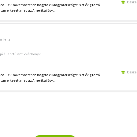
Beszál
ea 1956 novemberében hagyta el Magyarországot, s öt évig tartó
tán érkezett meg az Amerikai Egy...
Andrea
jó állapotú antikvár könyv
Beszál
ea 1956 novemberében hagyta el Magyarországot, s öt évig tartó
tán érkezett meg az Amerikai Egy...
További
szűrők