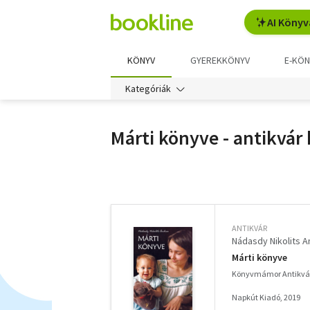
AI Könyv
KÖNYV
GYEREKKÖNYV
E-KÖN
Kategóriák
Márti könyve - antikvár
További
szűrők
ANTIKVÁR
Nádasdy Nikolits 
Márti könyve
Könyvmámor Antikvá
Napkút Kiadó, 2019