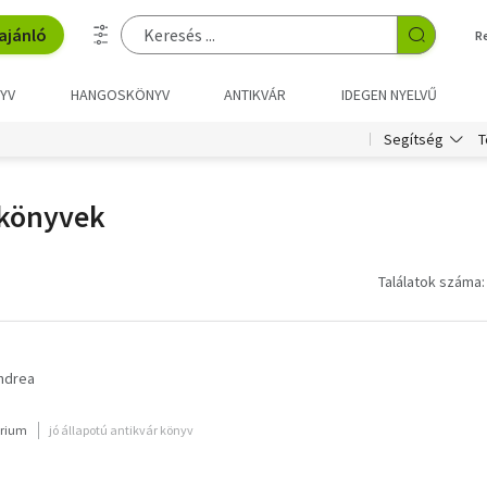
ajánló
R
YV
HANGOSKÖNYV
ANTIKVÁR
IDEGEN NYELVŰ
T
Segítség
 könyvek
Találatok száma:
Andrea
rium
jó állapotú antikvár könyv