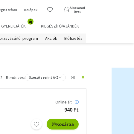
A kosarad
egisztrálok
Belépek
üres
új
GYEREKJÁTÉK
KIEGÉSZÍTŐ/AJÁNDÉK
örzsvásárlói program
Akciók
Előfizetés
 2
Rendezés:
Szerző szerint A-Z
Online ár:
940 Ft
Kosárba