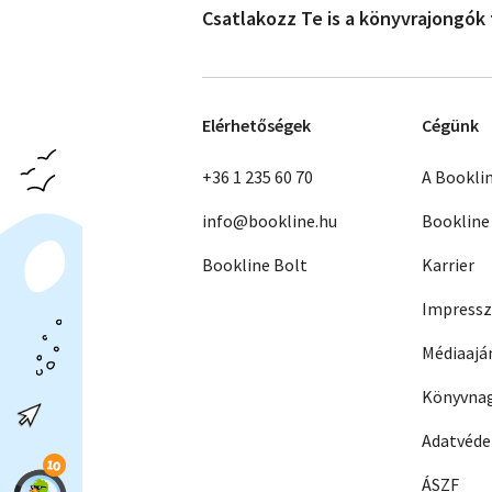
Csatlakozz Te is a könyvrajongók
Elérhetőségek
Cégünk
+36 1 235 60 70
A Bookli
info@bookline.hu
Bookline
Bookline Bolt
Karrier
Impress
Médiaajá
Könyvnag
Adatvéd
ÁSZF