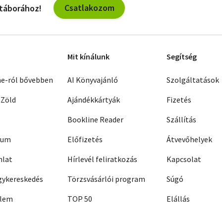
Csatlakozom
 táborához!
Mit kínálunk
Segítség
ne-ról bővebben
AI Könyvajánló
Szolgáltatások
 Zöld
Ajándékkártyák
Fizetés
Bookline Reader
Szállítás
zum
Előfizetés
Átvevőhelyek
nlat
Hírlevél feliratkozás
Kapcsolat
ykereskedés
Törzsvásárlói program
Súgó
elem
TOP 50
Elállás