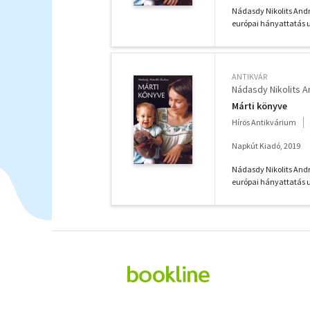
Nádasdy Nikolits Andr
európai hányattatás u
ANTIKVÁR
Nádasdy Nikolits 
Márti könyve
Hírös Antikvárium
Napkút Kiadó, 2019
Nádasdy Nikolits Andr
európai hányattatás u