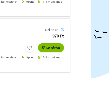
lítói készleten
9 pont
4 - 6 munkanap
Online ár:
970 Ft
Kosárba
lítói készleten
9 pont
6 - 8 munkanap