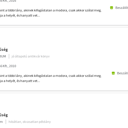
 Kft., 2016
Beszállí
 a többi lány, akinek kifogástalan a modora, csak akkor szólal meg,
a a helyét, és hanyatt vet...
űség
RIUM
jó állapotú antikvár könyv
 Kft., 2010
Beszáll
 a többi lány, akinek kifogástalan a modora, csak akkor szólal meg,
a a helyét, és hanyatt vet...
űség
um
hibátlan, olvasatlan példány