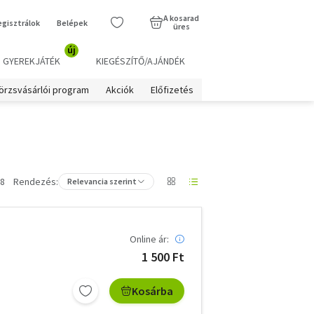
A kosarad
egisztrálok
Belépek
üres
új
GYEREKJÁTÉK
KIEGÉSZÍTŐ/AJÁNDÉK
örzsvásárlói program
Akciók
Előfizetés
 8
Rendezés:
Relevancia szerint
Online ár:
1 500 Ft
Kosárba