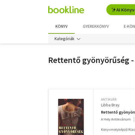
AI Könyv
KÖNYV
GYEREKKÖNYV
E-KÖN
Kategóriák
Rettentő gyönyörűség -
További
szűrők
ANTIKVÁR
Libba Bray
Rettentő gyönyör
A Hely Antikvárium
Könyvmolyképző Kiadó