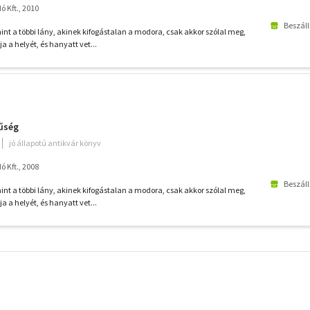
 Kft., 2010
Beszáll
 a többi lány, akinek kifogástalan a modora, csak akkor szólal meg,
a a helyét, és hanyatt vet...
űség
jó állapotú antikvár könyv
 Kft., 2008
Beszáll
 a többi lány, akinek kifogástalan a modora, csak akkor szólal meg,
a a helyét, és hanyatt vet...
További
szűrők