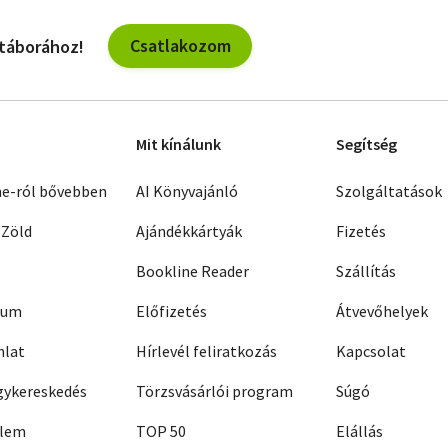
Csatlakozom
 táborához!
Mit kínálunk
Segítség
ne-ról bővebben
AI Könyvajánló
Szolgáltatások
 Zöld
Ajándékkártyák
Fizetés
Bookline Reader
Szállítás
zum
Előfizetés
Átvevőhelyek
nlat
Hírlevél feliratkozás
Kapcsolat
ykereskedés
Törzsvásárlói program
Súgó
elem
TOP 50
Elállás