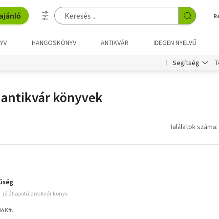
ajánló
R
YV
HANGOSKÖNYV
ANTIKVÁR
IDEGEN NYELVŰ
T
Segítség
 antikvár könyvek
Találatok száma:
űség
jó állapotú antikvár könyv
 Kft.