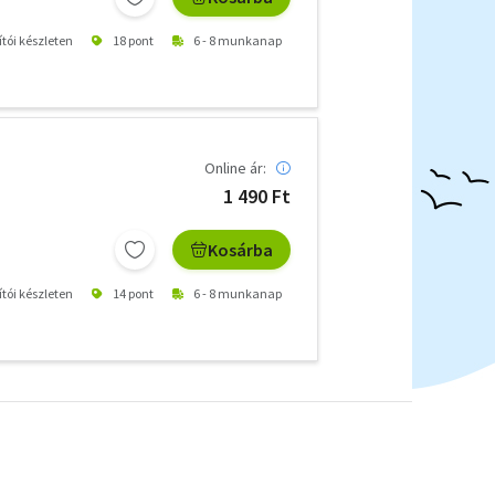
ítói készleten
18 pont
6 - 8 munkanap
Online ár:
1 490 Ft
Kosárba
ítói készleten
14 pont
6 - 8 munkanap