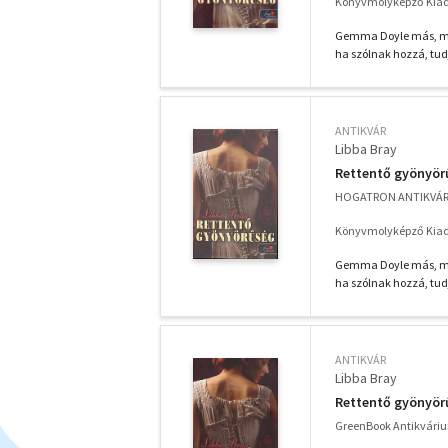
Könyvmolyképző Kiadó
Gemma Doyle más, mint
ha szólnak hozzá, tudj
ANTIKVÁR
Libba Bray
Rettentő gyönyör
HOGATRON ANTIKVÁ
Könyvmolyképző Kiadó
Gemma Doyle más, mint
ha szólnak hozzá, tudj
ANTIKVÁR
Libba Bray
Rettentő gyönyör
GreenBook Antikvári