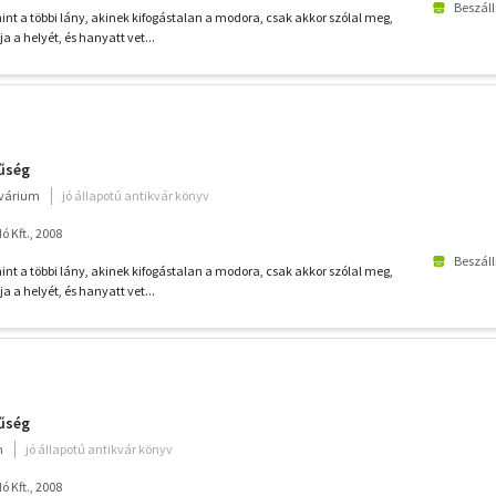
Beszáll
 a többi lány, akinek kifogástalan a modora, csak akkor szólal meg,
a a helyét, és hanyatt vet...
űség
kvárium
jó állapotú antikvár könyv
 Kft., 2008
Beszáll
 a többi lány, akinek kifogástalan a modora, csak akkor szólal meg,
a a helyét, és hanyatt vet...
űség
m
jó állapotú antikvár könyv
 Kft., 2008