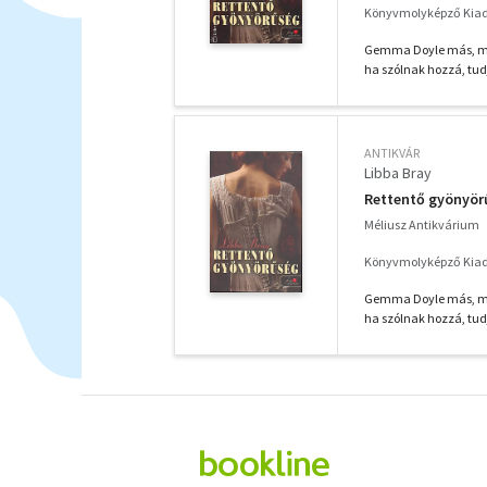
Könyvmolyképző Kiadó
Gemma Doyle más, mint
ha szólnak hozzá, tudj
ANTIKVÁR
Libba Bray
Rettentő gyönyör
Méliusz Antikvárium
Könyvmolyképző Kiadó
Gemma Doyle más, mint
ha szólnak hozzá, tudj