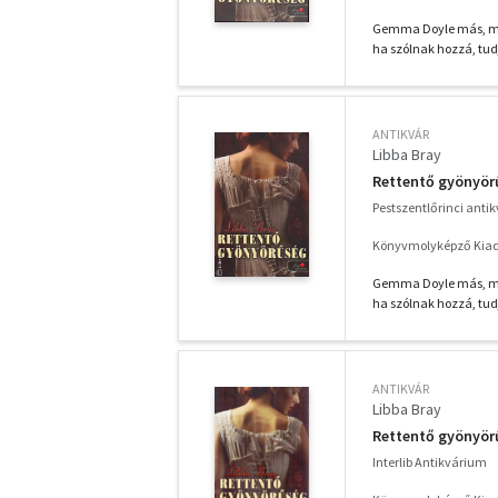
Gemma Doyle más, mint
ha szólnak hozzá, tudj
ANTIKVÁR
Libba Bray
Rettentő gyönyör
Pestszentlőrinci anti
Könyvmolyképző Kiadó
Gemma Doyle más, mint
ha szólnak hozzá, tudj
ANTIKVÁR
Libba Bray
Rettentő gyönyör
Interlib Antikvárium