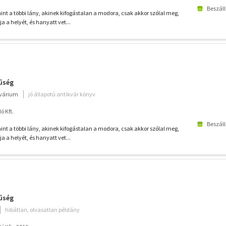
Beszáll
 a többi lány, akinek kifogástalan a modora, csak akkor szólal meg,
a a helyét, és hanyatt vet...
űség
kvárium
jó állapotú antikvár könyv
 Kft.
Beszáll
 a többi lány, akinek kifogástalan a modora, csak akkor szólal meg,
a a helyét, és hanyatt vet...
űség
hibátlan, olvasatlan példány