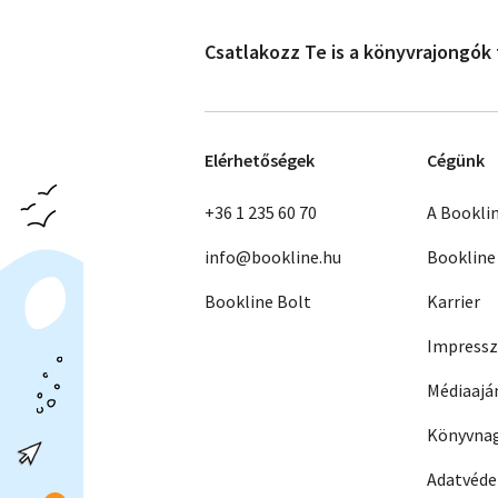
Csatlakozz Te is a könyvrajongók
Elérhetőségek
Cégünk
+36 1 235 60 70
A Bookli
info@bookline.hu
Bookline
Bookline Bolt
Karrier
Impress
Médiaajá
Könyvnag
Adatvéd