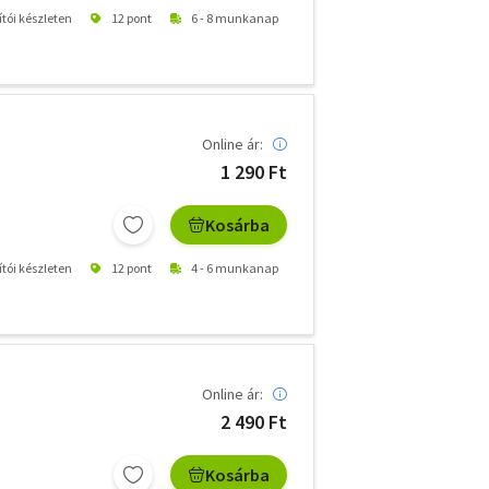
ítói készleten
12 pont
6 - 8 munkanap
Online ár:
1 290 Ft
Kosárba
ítói készleten
12 pont
4 - 6 munkanap
Online ár:
2 490 Ft
Kosárba