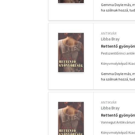
Gemma Doyle más, mint
ha szólnak hozzá, tudj
ANTIKVÁR
Libba Bray
Rettentő gyönyör
Pestszentlőrinci anti
Könyvmolyképző Kiadó
Gemma Doyle más, mint
ha szólnak hozzá, tudj
ANTIKVÁR
Libba Bray
Rettentő gyönyör
Vonnegut Antikváriu
Könyvmolyképző Kiadó