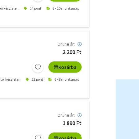
tói készleten
24 pont
8 - 10 munkanap
Online ár:
2 200 Ft
Kosárba
ítói készleten
22 pont
6 - 8 munkanap
Online ár:
1 890 Ft
Kosárba