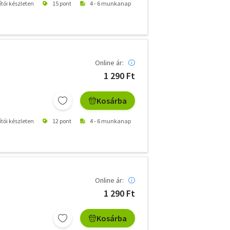
ítói készleten
15 pont
4 - 6 munkanap
Online ár:
1 290 Ft
Kosárba
ítói készleten
12 pont
4 - 6 munkanap
Online ár:
1 290 Ft
Kosárba