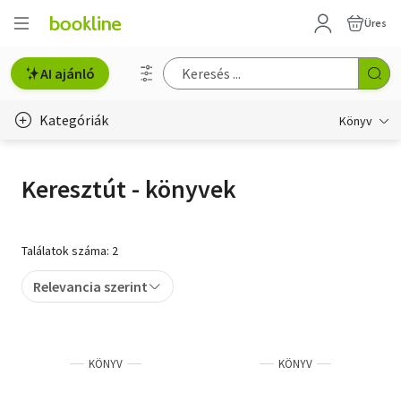
Üres
AI ajánló
Kategóriák
Könyv
Életmód, egészség
Keresztút - könyvek
Erotika
Gyermek- és ifjúsági
Találatok száma: 2
Hobbi, szabadidő
Relevancia szerint
Irodalom
Művészet
KÖNYV
KÖNYV
Szakkönyv