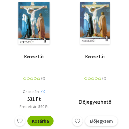
Szótár, nyelvkönyv
Tankönyv, segédkönyv
Társadalomtudomány
Természettudomány
Keresztút
Keresztút
Történelem
Vallás
Online ár:
531 Ft
Előjegyezhető
Eredeti ár: 590 Ft
Kosárba
Előjegyzem