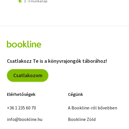
2 - 3 munkanap
Csatlakozz Te is a könyvrajongók táborához!
Csatlakozom
Elérhetőségek
Cégünk
+36 1 235 60 70
A Bookline-ról bővebben
info@bookline.hu
Bookline Zöld