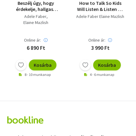
Beszélj úgy, hogy
How to Talk So Kids
érdekelje, hallgasd
Will Listen & Listen So
úgy, hogy elmesélje
Kids Will Talk
Adele Faber
Adele Faber Elaine Mazlish
Elaine Mazlish
Online ár:
Online ár:
6 890 Ft
3 990 Ft
Kosárba
Kosárba
8 - 10 munkanap
4 - 6 munkanap