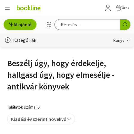
Üres
AI ajánló
Kategóriák
Könyv
Életmód, egészség
Beszélj úgy, hogy érdekelje,
Erotika
hallgasd úgy, hogy elmesélje -
Gyermek- és ifjúsági
antikvár könyvek
Hobbi, szabadidő
Irodalom
Találatok száma: 6
Művészet
Kiadási év szerint növekvő
Szakkönyv