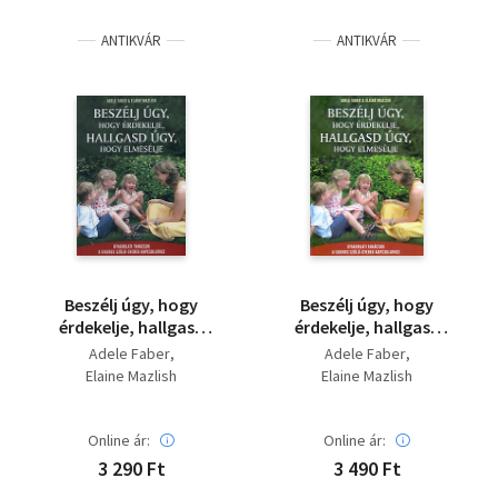
Szótár, nyelvkönyv
ANTIKVÁR
ANTIKVÁR
Tankönyv, segédkönyv
Társadalomtudomány
Természettudomány
Történelem
Vallás
Beszélj úgy, hogy
Beszélj úgy, hogy
érdekelje, hallgasd
érdekelje, hallgasd
úgy, hogy elmesélje
úgy, hogy elmesélje
Adele Faber
Adele Faber
Elaine Mazlish
Elaine Mazlish
Online ár:
Online ár:
3 290 Ft
3 490 Ft