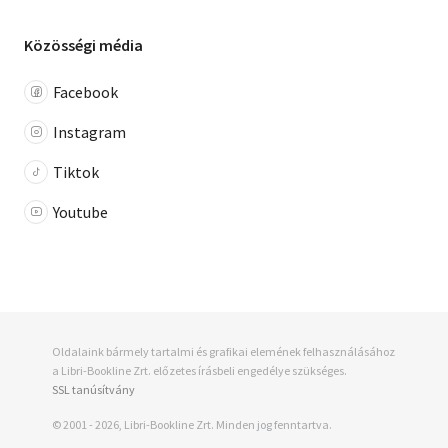
Közösségi média
Facebook
Instagram
Tiktok
Youtube
Oldalaink bármely tartalmi és grafikai elemének felhasználásához
a Libri-Bookline Zrt. előzetes írásbeli engedélye szükséges.
SSL tanúsítvány
© 2001 - 2026, Libri-Bookline Zrt. Minden jog fenntartva.