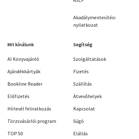
ÁSZF
Akadálymentesítési
nyilatkozat
Mit kínálunk
Segítség
AI Könyvajánló
Szolgáltatások
Ajándékkártyák
Fizetés
Bookline Reader
Szállítás
Előfizetés
Átvevőhelyek
Hírlevél feliratkozás
Kapcsolat
Törzsvásárlói program
Súgó
TOP 50
Elállás