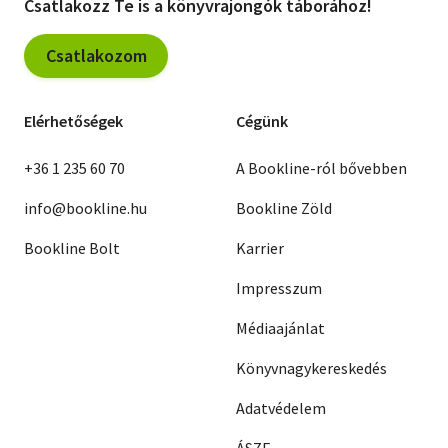
Csatlakozz Te is a könyvrajongók táborához!
Csatlakozom
Elérhetőségek
Cégünk
+36 1 235 60 70
A Bookline-ról bővebben
info@bookline.hu
Bookline Zöld
Bookline Bolt
Karrier
Impresszum
Médiaajánlat
Könyvnagykereskedés
Adatvédelem