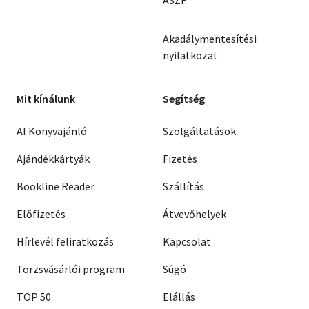
ÁSZF
Akadálymentesítési
nyilatkozat
Mit kínálunk
Segítség
AI Könyvajánló
Szolgáltatások
Ajándékkártyák
Fizetés
Bookline Reader
Szállítás
Előfizetés
Átvevőhelyek
Hírlevél feliratkozás
Kapcsolat
Törzsvásárlói program
Súgó
TOP 50
Elállás