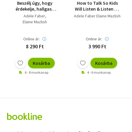
Beszélj úgy, hogy
How to Talk So Kids
érdekelje, hallgasd
Will Listen & Listen So
úgy, hogy elmesélje
Kids Will Talk
Adele Faber
Adele Faber Elaine Mazlish
Elaine Mazlish
Online ár:
Online ár:
8 290 Ft
3 990 Ft
Kosárba
Kosárba
6 - 8 munkanap
4 - 6 munkanap