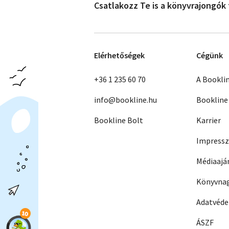
Csatlakozz Te is a könyvrajongók
Elérhetőségek
Cégünk
+36 1 235 60 70
A Bookli
info@bookline.hu
Bookline
Bookline Bolt
Karrier
Impress
Médiaajá
Könyvnag
Adatvéd
ÁSZF