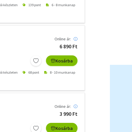
tói készleten
139 pont
6 - 8 munkanap
Online ár:
6 890 Ft
Kosárba
tói készleten
68 pont
8 - 10 munkanap
Online ár:
3 990 Ft
Kosárba