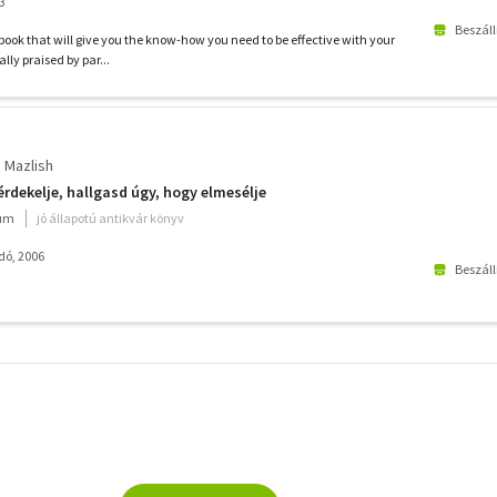
3
Beszáll
g book that will give you the know-how you need to be effective with your
lly praised by par...
e Mazlish
érdekelje, hallgasd úgy, hogy elmesélje
ium
jó állapotú antikvár könyv
dó, 2006
Beszáll
További
szűrők