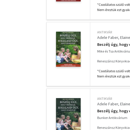
"Csodálatos szülő vol
Nem éreztük ezt gyakor
ANTIKVÁR
Adele Faber
Elain
Beszélj úgy, hogy 
Mike és Tsa Antikvár
Reneszánsz Könyvkia
"Csodálatos szülő vol
Nem éreztük ezt gyakor
ANTIKVÁR
Adele Faber
Elain
Beszélj úgy, hogy 
Bunker Antikvárium
Reneszánsz Könyvkia