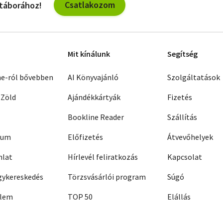
Csatlakozom
 táborához!
Mit kínálunk
Segítség
ne-ról bővebben
AI Könyvajánló
Szolgáltatások
 Zöld
Ajándékkártyák
Fizetés
Bookline Reader
Szállítás
zum
Előfizetés
Átvevőhelyek
nlat
Hírlevél feliratkozás
Kapcsolat
ykereskedés
Törzsvásárlói program
Súgó
elem
TOP 50
Elállás