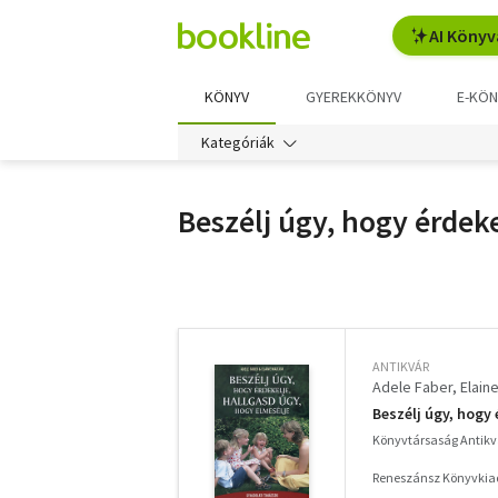
AI Könyv
KÖNYV
GYEREKKÖNYV
E-KÖN
Kategóriák
Beszélj úgy, hogy érdeke
További
szűrők
ANTIKVÁR
Adele Faber
Elain
Beszélj úgy, hogy 
Könyvtársaság Antik
Reneszánsz Könyvkia