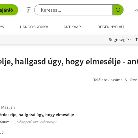
ajánló
R
YV
HANGOSKÖNYV
ANTIKVÁR
IDEGEN NYELVŰ
T
Segítség
lje, hallgasd úgy, hogy elmesélje - a
Találatok száma: 6
Ren
e Mazlish
érdekelje, hallgasd úgy, hogy elmesélje
várium
jó állapotú antikvár könyv
dó