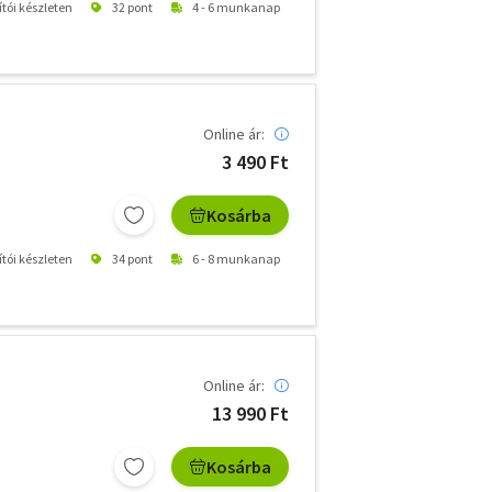
ítói készleten
32 pont
4 - 6 munkanap
Online ár:
3 490 Ft
Kosárba
ítói készleten
34 pont
6 - 8 munkanap
Online ár:
13 990 Ft
Kosárba