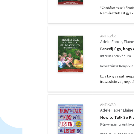
"Csodálatos szülő vol
Nem éreztük ezt gyakor
ANTIKVÁR
Adele Faber
Elain
Beszélj úgy, hogy 
Interlib Antikvárium
Reneszánsz Könyvkia
Ez a könyv segít meg
frusztrációival, negatí
ANTIKVÁR
Adele Faber Elaine
How to Talk So Kid
Könyvmámor Antikvá