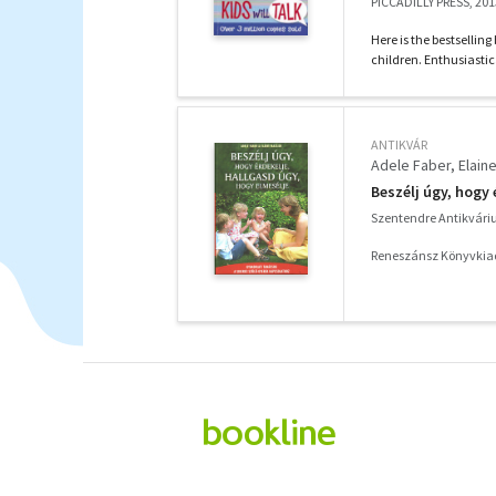
PICCADILLY PRESS, 201
Here is the bestsellin
children. Enthusiastica
ANTIKVÁR
Adele Faber
Elain
Beszélj úgy, hogy 
Szentendre Antikvár
Reneszánsz Könyvkia