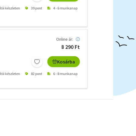
ítói készleten
39 pont
4 - 6 munkanap
Online ár:
8 290 Ft
Kosárba
ítói készleten
82 pont
6 - 8 munkanap