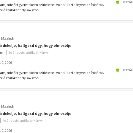
Beszáll
tam, mielőtt gyermekeim születettek volna" kezi könyvét az írópáros.
ló szülőként oly sokszor?...
e Mazlish
érdekelje, hallgasd úgy, hogy elmesélje
ium
jó állapotú antikvár könyv
dó, 2006
Beszáll
tam, mielőtt gyermekeim születettek volna" kezi könyvét az írópáros.
ló szülőként oly sokszor?...
e Mazlish
érdekelje, hallgasd úgy, hogy elmesélje
jó állapotú antikvár könyv
dó, 2006