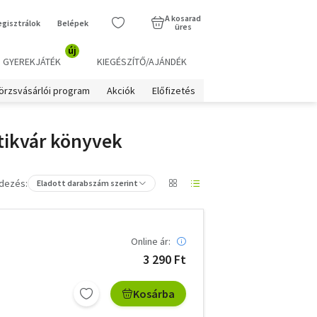
A kosarad
egisztrálok
Belépek
üres
új
GYEREKJÁTÉK
KIEGÉSZÍTŐ/AJÁNDÉK
örzsvásárlói program
Akciók
Előfizetés
ntikvár könyvek
dezés:
Eladott darabszám szerint
Online ár:
3 290 Ft
Kosárba