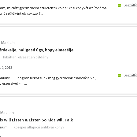
Beszállí
tam, mielőtt gyermekeim születettek volna" kezi könyvét az írópáros.
ló szülőként oly sokszor?...
e Mazlish
érdekelje, hallgasd úgy, hogy elmesélje
hibátlan, olvasatlan példány
dó, 2013
Beszállí
tanulni: - hogyan birkózzunk meg gyerekeink csalódásaival,
v érzéseivel; - ...
 Mazlish
s Will Listen & Listen So Kids Will Talk
rium
közepes állapotú antikvár könyv