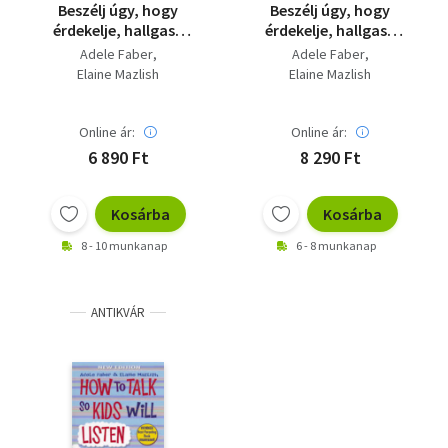
Beszélj úgy, hogy
Beszélj úgy, hogy
érdekelje, hallgasd
érdekelje, hallgasd
úgy, hogy elmesélje
úgy, hogy elmesélje
Adele Faber
Adele Faber
Elaine Mazlish
Elaine Mazlish
Online ár:
Online ár:
6 890 Ft
8 290 Ft
Kosárba
Kosárba
8 - 10 munkanap
6 - 8 munkanap
ANTIKVÁR