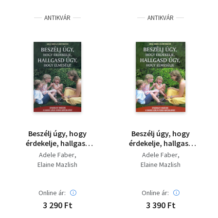
Szótár, nyelvkönyv
ANTIKVÁR
ANTIKVÁR
Tankönyv, segédkönyv
Társadalomtudomány
Természettudomány
Történelem
Vallás
Beszélj úgy, hogy
Beszélj úgy, hogy
érdekelje, hallgasd
érdekelje, hallgasd
úgy, hogy elmesélje
úgy, hogy elmesélje
Adele Faber
Adele Faber
Elaine Mazlish
Elaine Mazlish
Online ár:
Online ár:
3 290 Ft
3 390 Ft