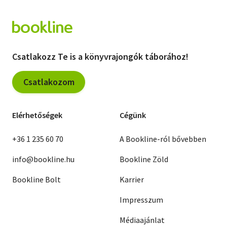
Csatlakozz Te is a könyvrajongók táborához!
Csatlakozom
Elérhetőségek
Cégünk
+36 1 235 60 70
A Bookline-ról bővebben
info@bookline.hu
Bookline Zöld
Bookline Bolt
Karrier
Impresszum
Médiaajánlat