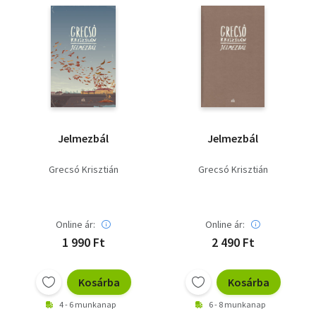
Szótár, nyelvkönyv
Tankönyv, segédkönyv
Társadalomtudomány
Természettudomány
Jelmezbál
Jelmezbál
Történelem
Grecsó Krisztián
Grecsó Krisztián
Vallás
Online ár:
Online ár:
1 990 Ft
2 490 Ft
Kosárba
Kosárba
4 - 6 munkanap
6 - 8 munkanap