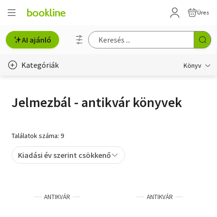
Üres
AI ajánló
Kategóriák
Könyv
Életmód, egészség
Jelmezbál - antikvár könyvek
Erotika
Gyermek- és ifjúsági
Találatok száma: 9
Hobbi, szabadidő
Kiadási év szerint csökkenő
Irodalom
Művészet
ANTIKVÁR
ANTIKVÁR
Szakkönyv